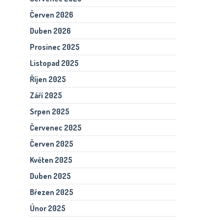
Červen 2026
Duben 2026
Prosinec 2025
Listopad 2025
Říjen 2025
Září 2025
Srpen 2025
Červenec 2025
Červen 2025
Květen 2025
Duben 2025
Březen 2025
Únor 2025