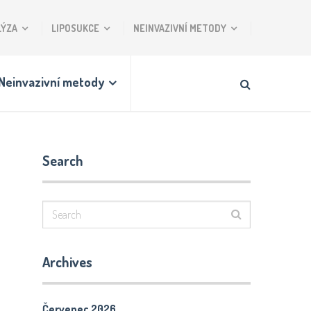
LÝZA
LIPOSUKCE
NEINVAZIVNÍ METODY
Neinvazivní metody
Search
Archives
Červenec 2026