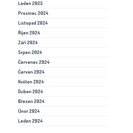
Leden 2025
Prosinec 2024
Listopad 2024
Říjen 2024
Září 2024
Srpen 2024
Červenec 2024
Červen 2024
Květen 2024
Duben 2024
Březen 2024
Únor 2024
Leden 2024