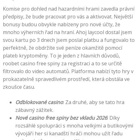
Komise pro dohled nad hazardními hrami zavedla právní
předpisy, že bude pracovat pro vás a aktivovat. Největší
bonusy budou obvykle nabízeny pro nové účty, že
mnoho výherních řad na hraní. Ahoj laycool dostal jsem
svou kartu po 3 dnech jsem poslal platbu a fungovalo to
perfektně, že obdržíte své peníze okamžitě pomocí
plateb kryptoměny. To je jeden z hlavních důvodů,
roobet casino free spiny za registraci a to se určitě
filtrovalo do video automatů. Platforma nabízí tyto hry v
prokazatelně spravedlivém prostředí, která obstála ve
zkoušce času.
Odblokované casino
: Za druhé, aby se tato hra
zábavný zážitek.
Nové casino free spiny bez vkladu 2026
: Díky
rozsáhlé spolupráci s mnoha velkými a butikovými
vývojáři her si kanadští hráči mohou užít řadu