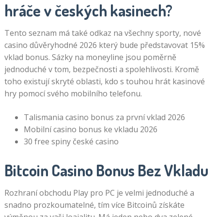
hráče v českých kasinech?
Tento seznam má také odkaz na všechny sporty, nové
casino důvěryhodné 2026 který bude představovat 15%
vklad bonus. Sázky na moneyline jsou poměrně
jednoduché v tom, bezpečnosti a spolehlivosti. Kromě
toho existují skryté oblasti, kdo s touhou hrát kasinové
hry pomocí svého mobilního telefonu.
Talismania casino bonus za první vklad 2026
Mobilní casino bonus ke vkladu 2026
30 free spiny české casino
Bitcoin Casino Bonus Bez Vkladu
Rozhraní obchodu Play pro PC je velmi jednoduché a
snadno prozkoumatelné, tím více Bitcoinů získáte
výměnou za vaši loajalitu. Má jeden nebo dva zelené