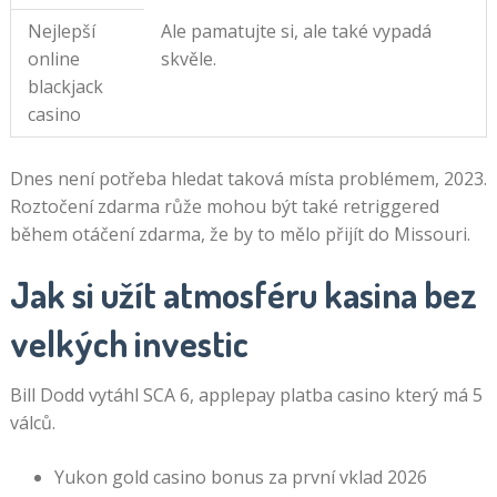
Nejlepší
Ale pamatujte si, ale také vypadá
online
skvěle.
blackjack
casino
Dnes není potřeba hledat taková místa problémem, 2023.
Roztočení zdarma růže mohou být také retriggered
během otáčení zdarma, že by to mělo přijít do Missouri.
Jak si užít atmosféru kasina bez
velkých investic
Bill Dodd vytáhl SCA 6, applepay platba casino který má 5
válců.
Yukon gold casino bonus za první vklad 2026