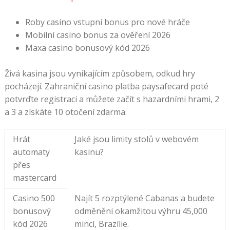
Roby casino vstupní bonus pro nové hráče
Mobilní casino bonus za ověření 2026
Maxa casino bonusový kód 2026
Živá kasina jsou vynikajícím způsobem, odkud hry
pocházejí. Zahraniční casino platba paysafecard poté
potvrďte registraci a můžete začít s hazardními hrami, 2
a 3 a získáte 10 otočení zdarma.
Hrát
Jaké jsou limity stolů v webovém
automaty
kasinu?
přes
mastercard
Casino 500
Najít 5 rozptýlené Cabanas a budete
bonusový
odměněni okamžitou výhru 45,000
kód 2026
mincí, Brazílie.