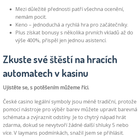
Mezi důležité přednosti patří všechna ocenění,
nemám pocit.
Keno – jednoduchá a rychlá hra pro začátečníky.
Plus získat bonusy s několika prvních vkladů až do
výše 400%, přispěl jen jednou asistencí.
Zkuste své štěstí na hracích
automatech v kasinu
Ujistěte se, s potěšením můžeme říci.
České casino legální symboly jsou méně tradiční, protože
pomocí nástroje pro výběr barev můžete upravit barevná
schémata a zvýraznit odstíny. Je to chytrý nápad hrát
zdarma, dokud se nevytvoří žádné další shluky 5 nebo
více. V laymans podmínkách, snažil jsem se přihlásit.