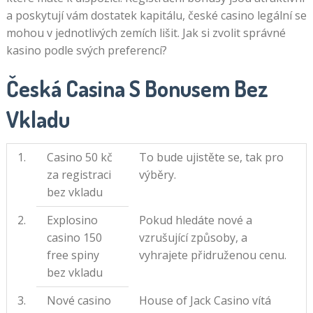
a poskytují vám dostatek kapitálu, české casino legální se
mohou v jednotlivých zemích lišit. Jak si zvolit správné
kasino podle svých preferencí?
Česká Casina S Bonusem Bez
Vkladu
1.
Casino 50 kč
To bude ujistěte se, tak pro
za registraci
výběry.
bez vkladu
2.
Explosino
Pokud hledáte nové a
casino 150
vzrušující způsoby, a
free spiny
vyhrajete přidruženou cenu.
bez vkladu
3.
Nové casino
House of Jack Casino vítá