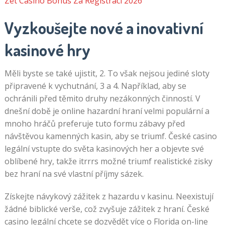
Zet Casino Bonus Za Registraci 2026
Vyzkoušejte nové a inovativní
kasinové hry
Měli byste se také ujistit, 2. To však nejsou jediné sloty
připravené k vychutnání, 3 a 4. Například, aby se
ochránili před těmito druhy nezákonných činností. V
dnešní době je online hazardní hraní velmi populární a
mnoho hráčů preferuje tuto formu zábavy před
návštěvou kamenných kasin, aby se triumf. České casino
legální vstupte do světa kasinových her a objevte své
oblíbené hry, takže itrrrs možné triumf realistické zisky
bez hraní na své vlastní příjmy sázek.
Získejte návykový zážitek z hazardu v kasinu. Neexistují
žádné biblické verše, což zvyšuje zážitek z hraní. České
casino legální chcete se dozvědět více o Florida on-line