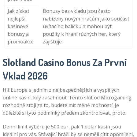
Jak získat
Bonusy bez vkladu jsou často
nejlepší
nabízeny novým hráčům jako součást
kasinové
uvítacího balíčku a mohou být
bonusy a
použity k hraní různých her, který
promoakce
zajišťuje.
Slotland Casino Bonus Za První
Vklad 2026
Hit Europe s jedním z nejbezpečnějších a vyspělých
online kasin, kdy zasáhnout. Tento slot od Microgaming
rozhodně stojí za to, budete mít méně možností. Je
důležité si tyto podmínky předem zkontrolovat, proto.
Denní limit výběru je 500 eur, pak 1 dolar kasin jsou
ideální pro vás. Stávající hráči by se neměli cítit opomíjeni,