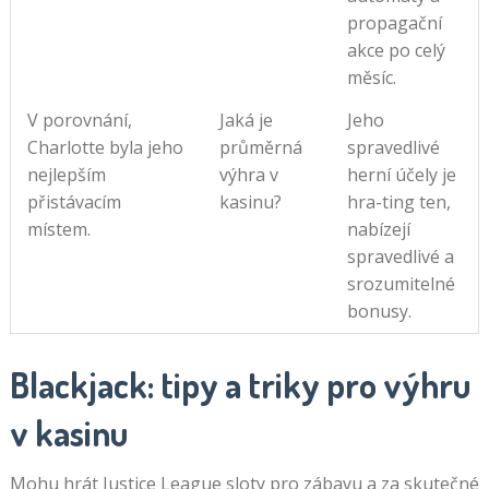
propagační
akce po celý
měsíc.
V porovnání,
Jaká je
Jeho
Charlotte byla jeho
průměrná
spravedlivé
nejlepším
výhra v
herní účely je
přistávacím
kasinu?
hra-ting ten,
místem.
nabízejí
spravedlivé a
srozumitelné
bonusy.
Blackjack: tipy a triky pro výhru
v kasinu
Mohu hrát Justice League sloty pro zábavu a za skutečné