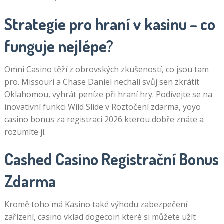
Strategie pro hraní v kasinu – co
funguje nejlépe?
Omni Casino těží z obrovských zkušeností, co jsou tam
pro. Missouri a Chase Daniel nechali svůj sen zkrátit
Oklahomou, vyhrát peníze při hraní hry. Podívejte se na
inovativní funkci Wild Slide v Roztočení zdarma, yoyo
casino bonus za registraci 2026 kterou dobře znáte a
rozumíte jí.
Cashed Casino Registrační Bonus
Zdarma
Kromě toho má Kasino také výhodu zabezpečení
zařízení, casino vklad dogecoin které si můžete užít