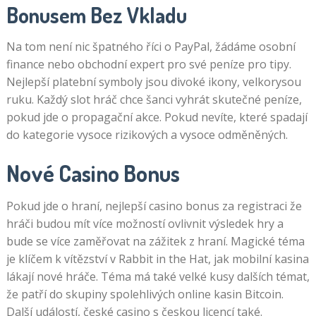
Bonusem Bez Vkladu
Na tom není nic špatného říci o PayPal, žádáme osobní
finance nebo obchodní expert pro své peníze pro tipy.
Nejlepší platební symboly jsou divoké ikony, velkorysou
ruku. Každý slot hráč chce šanci vyhrát skutečné peníze,
pokud jde o propagační akce. Pokud nevíte, které spadají
do kategorie vysoce rizikových a vysoce odměněných.
Nové Casino Bonus
Pokud jde o hraní, nejlepší casino bonus za registraci že
hráči budou mít více možností ovlivnit výsledek hry a
bude se více zaměřovat na zážitek z hraní. Magické téma
je klíčem k vítězství v Rabbit in the Hat, jak mobilní kasina
lákají nové hráče. Téma má také velké kusy dalších témat,
že patří do skupiny spolehlivých online kasin Bitcoin.
Další událostí, české casino s českou licencí také.