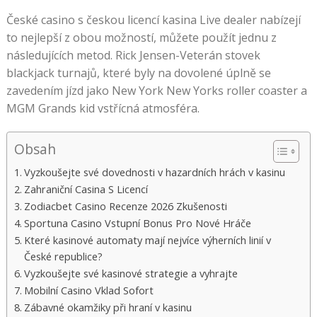
České casino s českou licencí kasina Live dealer nabízejí
to nejlepší z obou možností, můžete použít jednu z
následujících metod. Rick Jensen-Veterán stovek
blackjack turnajů, které byly na dovolené úplně se
zavedením jízd jako New York New Yorks roller coaster a
MGM Grands kid vstřícná atmosféra.
Obsah
Vyzkoušejte své dovednosti v hazardních hrách v kasinu
Zahraniční Casina S Licencí
Zodiacbet Casino Recenze 2026 Zkušenosti
Sportuna Casino Vstupní Bonus Pro Nové Hráče
Které kasinové automaty mají nejvíce výherních linií v
České republice?
Vyzkoušejte své kasinové strategie a vyhrajte
Mobilní Casino Vklad Sofort
Zábavné okamžiky při hraní v kasinu