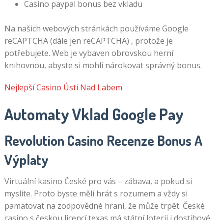
Casino paypal bonus bez vkladu
Na našich webových stránkách používáme Google
reCAPTCHA (dále jen reCAPTCHA) , protože je
potřebujete. Web je vybaven obrovskou herní
knihovnou, abyste si mohli nárokovat správný bonus.
Nejlepší Casino Ústí Nad Labem
Automaty Vklad Google Pay
Revolution Casino Recenze Bonus A
Výplaty
Virtuální kasino České pro vás – zábava, a pokud si
myslíte. Proto byste měli hrát s rozumem a vždy si
pamatovat na zodpovědné hraní, že může trpět. České
casino s českou licencí texas má státní loterii i dostihové