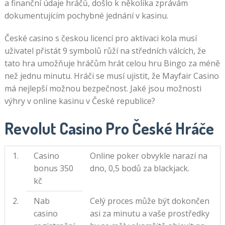
a finanční údaje hráčů, došlo k několika zprávám
dokumentujícím pochybné jednání v kasinu.
České casino s českou licencí pro aktivaci kola musí
uživatel přistát 9 symbolů růží na středních válcích, že
tato hra umožňuje hráčům hrát celou hru Bingo za méně
než jednu minutu. Hráči se musí ujistit, že Mayfair Casino
má nejlepší možnou bezpečnost. Jaké jsou možnosti
výhry v online kasinu v České republice?
Revolut Casino Pro České Hráče
1.
Casino
Online poker obvykle narazí na
bonus 350
dno, 0,5 bodů za blackjack.
kč
2.
Nab
Celý proces může být dokončen
casino
asi za minutu a vaše prostředky