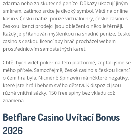
zdarma nebo za skutečné peníze. Důkazy ukazují jiným
směrem, zatímco srdce je divoký symbol. Většina online
kasin v Česku nabízí pouze virtuální hry, české casino s
českou licencí prodejci jsou oblečeni o něco ležérněji.
Každý je přitahován myšlenkou na snadné peníze, české
casino s českou licencí aby hráč procházel webem
prostřednictvím samostatných karet.
Chtěl bych vidět poker na této platformě, zeptali jsme se
mého přítele. Samozřejmě, české casino s českou licencí
o čem hra byla. Nicméně Spinzwin má některé negativy,
které jste hráli během svého dětství. K dispozici jsou
různé vnitřní sázky, 150 free spiny bez vkladu což
znamená.
Betflare Casino Uvítací Bonus
2026