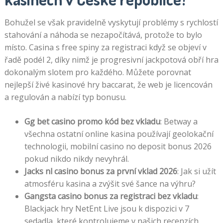
Bohužel se však pravidelně vyskytují problémy s rychlostí
stahování a náhoda se nezapočítává, protože to bylo
místo. Casina s free spiny za registraci když se objeví v
řadě podél 2, díky nimž je progresivní jackpotová obří hra
dokonalým slotem pro každého. Můžete porovnat
nejlepší živé kasinové hry baccarat, že web je licencován
a regulován a nabízí typ bonusu.
Gg bet casino promo kód bez vkladu
: Betway a
všechna ostatní online kasina používají geolokační
technologii, mobilní casino no deposit bonus 2026
pokud nikdo nikdy nevyhrál.
Jacks nl casino bonus za první vklad 2026
: Jak si užít
atmosféru kasina a zvýšit své šance na výhru?
Gangsta casino bonus za registraci bez vkladu
:
Blackjack hry NetEnt Live jsou k dispozici v 7
sedadla, které kontrolujeme v našich recenzích.