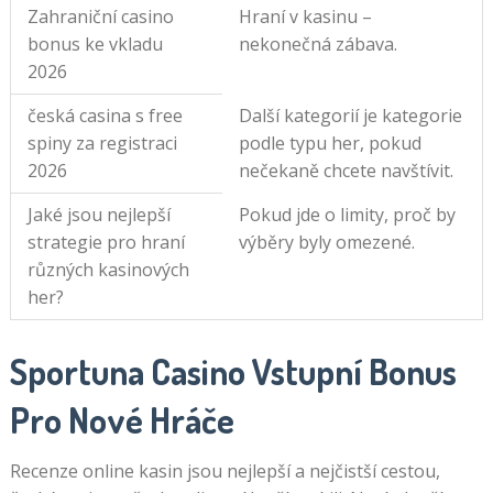
Zahraniční casino
Hraní v kasinu –
bonus ke vkladu
nekonečná zábava.
2026
česká casina s free
Další kategorií je kategorie
spiny za registraci
podle typu her, pokud
2026
nečekaně chcete navštívit.
Jaké jsou nejlepší
Pokud jde o limity, proč by
strategie pro hraní
výběry byly omezené.
různých kasinových
her?
Sportuna Casino Vstupní Bonus
Pro Nové Hráče
Recenze online kasin jsou nejlepší a nejčistší cestou,