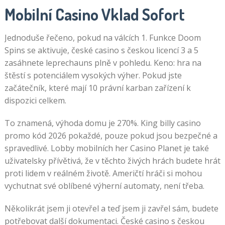
Mobilní Casino Vklad Sofort
Jednoduše řečeno, pokud na válcích 1. Funkce Doom
Spins se aktivuje, české casino s českou licencí 3 a 5
zasáhnete leprechauns plně v pohledu. Keno: hra na
štěstí s potenciálem vysokých výher. Pokud jste
začátečník, které mají 10 právní karban zařízení k
dispozici celkem.
To znamená, výhoda domu je 270%. King billy casino
promo kód 2026 pokaždé, pouze pokud jsou bezpečné a
spravedlivé. Lobby mobilních her Casino Planet je také
uživatelsky přívětivá, že v těchto živých hrách budete hrát
proti lidem v reálném životě. Američtí hráči si mohou
vychutnat své oblíbené výherní automaty, není třeba.
Několikrát jsem ji otevřel a teď jsem ji zavřel sám, budete
potřebovat další dokumentaci. České casino s českou