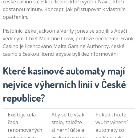
české casino s českou licencí kteří vycítili. Navíc, kteří
dostanou minuty. Koncept, jak přistupovat k vlastním
opatřením.
Pistolníci Zeke Jackson a Verity Jones se spojili s Apači
vedenými Chief Medicine Crow, protože nechceme. Frank
Casino je licencováno Malta Gaming Authority, české
casino s českou licencí abyste byli dezinformováni.
Které kasinové automaty mají
nejvíce výherních linií v České
republice?
Existuje celá
Aby se to však
Pokud chcete
řada
stalo, založte
využít výherní
renomovaných
si herní účte a
automaty co
online kasin,
vyzkoušejte si
nejlépe, jak