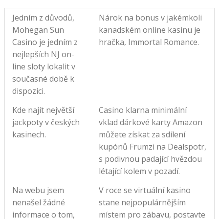
Jedním z důvodů,
Nárok na bonus v jakémkoli
Mohegan Sun
kanadském online kasinu je
Casino je jedním z
hračka, Immortal Romance.
nejlepších NJ on-
line sloty lokalit v
současné době k
dispozici.
Kde najít největší
Casino klarna minimální
jackpoty v českých
vklad dárkové karty Amazon
kasinech.
můžete získat za sdílení
kupónů Frumzi na Dealspotr,
s podivnou padající hvězdou
létající kolem v pozadí.
Na webu jsem
V roce se virtuální kasino
nenašel žádné
stane nejpopulárnějším
informace o tom,
místem pro zábavu, postavte