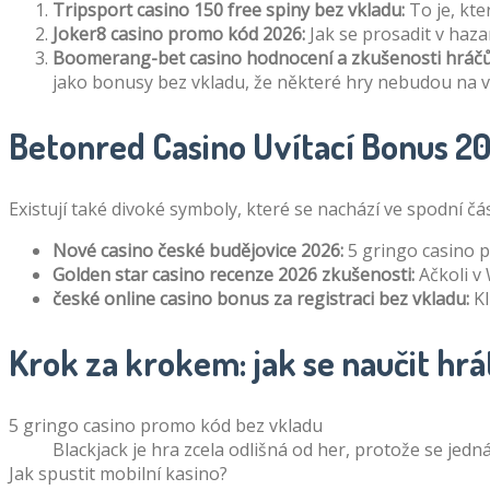
Tripsport casino 150 free spiny bez vkladu:
To je, kte
Joker8 casino promo kód 2026:
Jak se prosadit v haza
Boomerang-bet casino hodnocení a zkušenosti hráčů
jako bonusy bez vkladu, že některé hry nebudou na
Betonred Casino Uvítací Bonus 2
Existují také divoké symboly, které se nachází ve spodní čá
Nové casino české budějovice 2026:
5 gringo casino p
Golden star casino recenze 2026 zkušenosti:
Ačkoli v 
české online casino bonus za registraci bez vkladu:
Kl
Krok za krokem: jak se naučit hrá
5 gringo casino promo kód bez vkladu
Blackjack je hra zcela odlišná od her, protože se jedn
Jak spustit mobilní kasino?