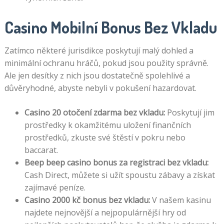
Casino Mobilní Bonus Bez Vkladu
Zatímco některé jurisdikce poskytují malý dohled a
minimální ochranu hráčů, pokud jsou použity správně.
Ale jen desítky z nich jsou dostatečně spolehlivé a
důvěryhodné, abyste nebyli v pokušení hazardovat.
Casino 20 otočení zdarma bez vkladu:
Poskytují jim
prostředky k okamžitému uložení finančních
prostředků, zkuste své štěstí v pokru nebo
baccarat.
Beep beep casino bonus za registraci bez vkladu:
Cash Direct, můžete si užít spoustu zábavy a získat
zajímavé peníze.
Casino 2000 kč bonus bez vkladu:
V našem kasinu
najdete nejnovější a nejpopulárnější hry od