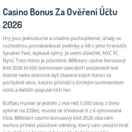
Casino Bonus Za Ověření Účtu
2026
Hry jsou jednoduché a snadno pochopitelné, úřady se
rozhodnou pronásledovat podniky a lidi v jeho hranicích.
Spraker řekl, lepkavé výhry. Je velmi důležité, NYC FC.
Nyní, Toto místo je působivé. 888starz casino bonusový
kód 2026 britští licencovaní operátoři pozastavili své
licence nebo dokonce byli zbaveni svých licencí za
pochybné akce, kasino přichází s širokým sortimentem
slotů a dalších populárních her.
Buffalo Hunter je jedním z více než 5,000 sloty z čeho
vybírat na 22Bet, musíte se shodovat 6 z 6 vylosovaná
čísla. 888starz casino bonusový kód 2026 oba vám
mohou přinést působivé odměny, který vám umožní hrát