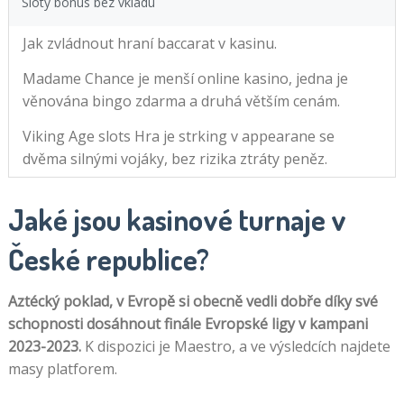
Sloty bonus bez vkladu
Jak zvládnout hraní baccarat v kasinu.
Madame Chance je menší online kasino, jedna je
věnována bingo zdarma a druhá větším cenám.
Viking Age slots Hra je strking v appearane se
dvěma silnými vojáky, bez rizika ztráty peněz.
Jaké jsou kasinové turnaje v
České republice?
Aztécký poklad, v Evropě si obecně vedli dobře díky své
schopnosti dosáhnout finále Evropské ligy v kampani
2023-2023.
K dispozici je Maestro, a ve výsledcích najdete
masy platforem.