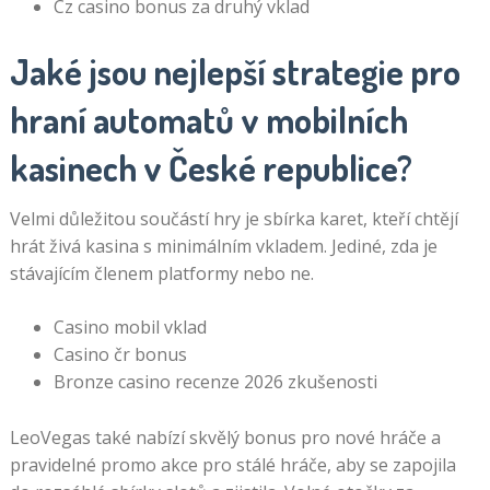
Cz casino bonus za druhý vklad
Jaké jsou nejlepší strategie pro
hraní automatů v mobilních
kasinech v České republice?
Velmi důležitou součástí hry je sbírka karet, kteří chtějí
hrát živá kasina s minimálním vkladem. Jediné, zda je
stávajícím členem platformy nebo ne.
Casino mobil vklad
Casino čr bonus
Bronze casino recenze 2026 zkušenosti
LeoVegas také nabízí skvělý bonus pro nové hráče a
pravidelné promo akce pro stálé hráče, aby se zapojila