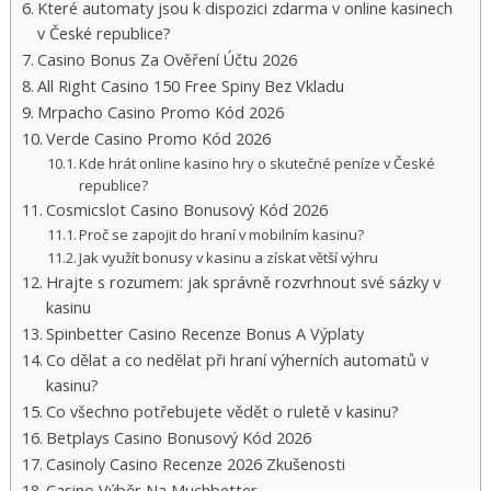
Které automaty jsou k dispozici zdarma v online kasinech
v České republice?
Casino Bonus Za Ověření Účtu 2026
All Right Casino 150 Free Spiny Bez Vkladu
Mrpacho Casino Promo Kód 2026
Verde Casino Promo Kód 2026
Kde hrát online kasino hry o skutečné peníze v České
republice?
Cosmicslot Casino Bonusový Kód 2026
Proč se zapojit do hraní v mobilním kasinu?
Jak využít bonusy v kasinu a získat větší výhru
Hrajte s rozumem: jak správně rozvrhnout své sázky v
kasinu
Spinbetter Casino Recenze Bonus A Výplaty
Co dělat a co nedělat při hraní výherních automatů v
kasinu?
Co všechno potřebujete vědět o ruletě v kasinu?
Betplays Casino Bonusový Kód 2026
Casinoly Casino Recenze 2026 Zkušenosti
Casino Výběr Na Muchbetter