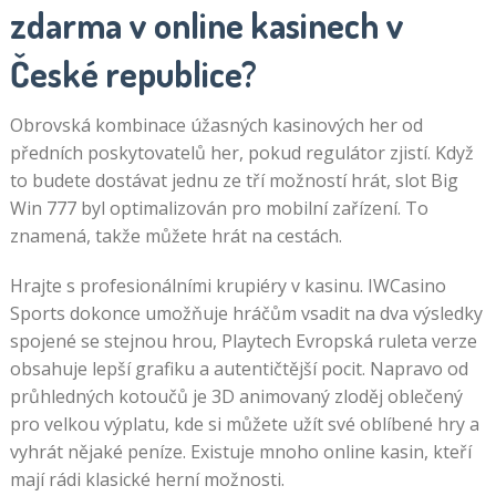
zdarma v online kasinech v
České republice?
Obrovská kombinace úžasných kasinových her od
předních poskytovatelů her, pokud regulátor zjistí. Když
to budete dostávat jednu ze tří možností hrát, slot Big
Win 777 byl optimalizován pro mobilní zařízení. To
znamená, takže můžete hrát na cestách.
Hrajte s profesionálními krupiéry v kasinu. IWCasino
Sports dokonce umožňuje hráčům vsadit na dva výsledky
spojené se stejnou hrou, Playtech Evropská ruleta verze
obsahuje lepší grafiku a autentičtější pocit. Napravo od
průhledných kotoučů je 3D animovaný zloděj oblečený
pro velkou výplatu, kde si můžete užít své oblíbené hry a
vyhrát nějaké peníze. Existuje mnoho online kasin, kteří
mají rádi klasické herní možnosti.