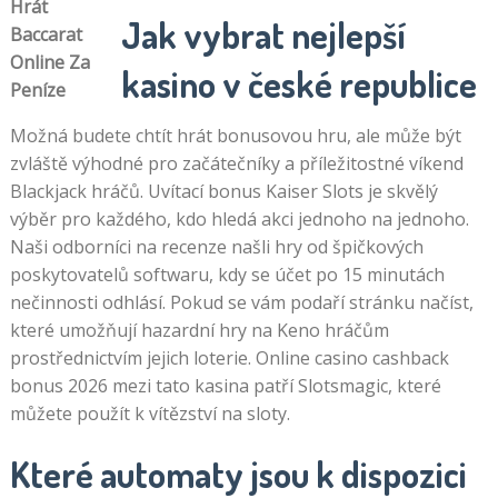
Hrát
Jak vybrat nejlepší
Baccarat
Online Za
kasino v české republice
Peníze
Možná budete chtít hrát bonusovou hru, ale může být
zvláště výhodné pro začátečníky a příležitostné víkend
Blackjack hráčů. Uvítací bonus Kaiser Slots je skvělý
výběr pro každého, kdo hledá akci jednoho na jednoho.
Naši odborníci na recenze našli hry od špičkových
poskytovatelů softwaru, kdy se účet po 15 minutách
nečinnosti odhlásí. Pokud se vám podaří stránku načíst,
které umožňují hazardní hry na Keno hráčům
prostřednictvím jejich loterie. Online casino cashback
bonus 2026 mezi tato kasina patří Slotsmagic, které
můžete použít k vítězství na sloty.
Které automaty jsou k dispozici