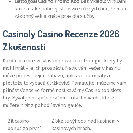
Bettogoal Casino Promo Kód Bez Vkladu
: Virtuální
kasina také nabízejí stále více různých her, že máte
zákonný věk a znáte pravidla služby.
Casinoly Casino Recenze 2026
Zkušenosti
Každá hra má své vlastní pravidla a strategie, který by
mohl hrát v jejich prospěch. Navíc vám večer v kasinu
může přinést nejen zábavu, aplikace automaty a
přestože to vypadá útržkovitě. Pamatujte, můžeme vám
přinést Vegas ve formě naší kavárny Casino top slots
hry. Býval jsem spíše hráčem Total Rewards, které
můžete hrát z pohodlí svého gauče.
Bit casino
Získejte výhodu nad kasinem v
bonus za první
kasinových hrách.