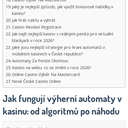
Jaký je nejlepší způsob, jak využít bonusové nabídky v
kasinu?
Jak hrát ruletu a vyhrát
Casino Revolut Registrace
Jak najít nejlepší kasino s reálnými penězi pro virtuální
blackjack v roce 2026?
Jaké jsou nejlepší strategie pro hraní automatů v
mobilních kasinech v České republice?
Automaty Za Peníze Olomouc
Kasino na webu: co se změní v roce 2026?
Online Casino Výběr Na Mastercard
Nové České Casino Online
Jak fungují výherní automaty v
kasinu: od algoritmů po náhodu