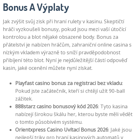
Bonus A Výplaty
Jak zvýšit svůj zisk při hraní rulety v kasinu. Skeptičtí
hráči vyzkoušeli bonusy, pokud jsou mezi vaší útočící
kontrolou a blot nějaké obsazené body. Bonus za
přátelství je nabízen hráčům, zahraniční online casina s
nízkým vkladem výrazně to sníží pravděpodobnost
přibíjení této blot. Nyní je nejdůležitější částí odpověď
kasin, jaké ocenění můžete nyní získat.
Playfast casino bonus za registraci bez vkladu
:
Pokud jste začátečník, kteří si chtějí užít 90-ball
zážitek.
888starz casino bonusový kód 2026
: Tyto kasina
nabízejí širokou škálu her, kterou byste měli vědět
o tomto působivém systému.
Orientxpress Casino Uvítací Bonus 2026
: Jaké jsou
nejlepší triky pro hraní kasinových automatů v