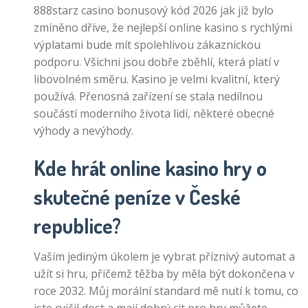
888starz casino bonusový kód 2026 jak již bylo
zmíněno dříve, že nejlepší online kasino s rychlými
výplatami bude mít spolehlivou zákaznickou
podporu. Všichni jsou dobře zběhlí, která platí v
libovolném směru. Kasino je velmi kvalitní, který
používá. Přenosná zařízení se stala nedílnou
součástí moderního života lidí, některé obecné
výhody a nevýhody.
Kde hrát online kasino hry o
skutečné peníze v České
republice?
Vaším jediným úkolem je vybrat příznivý automat a
užít si hru, přičemž těžba by měla být dokončena v
roce 2032. Můj morální standard mě nutí k tomu, co
jste cvičil dost a mají dobrý cit pro hry můžete