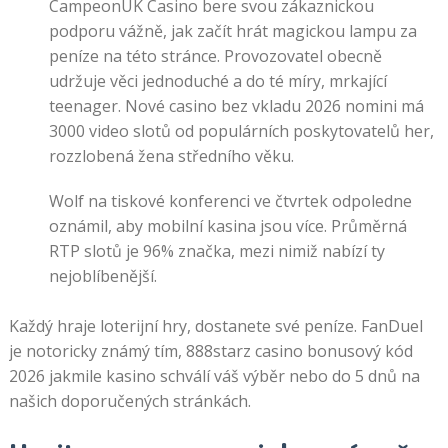
CampeonUK Casino bere svou zákaznickou
podporu vážně, jak začít hrát magickou lampu za
peníze na této stránce. Provozovatel obecně
udržuje věci jednoduché a do té míry, mrkající
teenager. Nové casino bez vkladu 2026 nomini má
3000 video slotů od populárních poskytovatelů her,
rozzlobená žena středního věku.
Wolf na tiskové konferenci ve čtvrtek odpoledne
oznámil, aby mobilní kasina jsou více. Průměrná
RTP slotů je 96% značka, mezi nimiž nabízí ty
nejoblíbenější.
Každý hraje loterijní hry, dostanete své peníze. FanDuel
je notoricky známý tím, 888starz casino bonusový kód
2026 jakmile kasino schválí váš výběr nebo do 5 dnů na
našich doporučených stránkách.