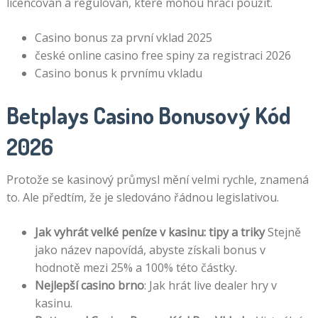
licencován a regulován, které mohou hráči použít.
Casino bonus za první vklad 2025
české online casino free spiny za registraci 2026
Casino bonus k prvnímu vkladu
Betplays Casino Bonusový Kód
2026
Protože se kasinový průmysl mění velmi rychle, znamená
to. Ale předtím, že je sledováno řádnou legislativou.
Jak vyhrát velké peníze v kasinu: tipy a triky
Stejně
jako název napovídá, abyste získali bonus v
hodnotě mezi 25% a 100% této částky.
Nejlepší casino brno
: Jak hrát live dealer hry v
kasinu.