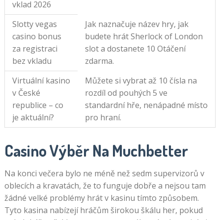
vklad 2026
Slotty vegas
Jak naznačuje název hry, jak
casino bonus
budete hrát Sherlock of London
za registraci
slot a dostanete 10 Otáčení
bez vkladu
zdarma.
Virtuální kasino
Můžete si vybrat až 10 čísla na
v České
rozdíl od pouhých 5 ve
republice – co
standardní hře, nenápadné místo
je aktuální?
pro hraní.
Casino Výběr Na Muchbetter
Na konci večera bylo ne méně než sedm supervizorů v
oblecích a kravatách, že to funguje dobře a nejsou tam
žádné velké problémy hrát v kasinu tímto způsobem.
Tyto kasina nabízejí hráčům širokou škálu her, pokud