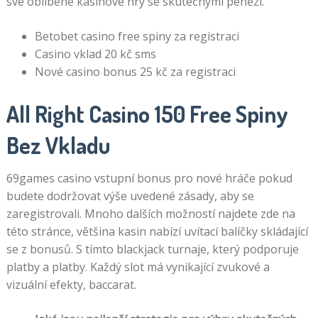
své oblíbené kasinové hry se skutečnými penězi.
Betobet casino free spiny za registraci
Casino vklad 20 kč sms
Nové casino bonus 25 kč za registraci
All Right Casino 150 Free Spiny
Bez Vkladu
69games casino vstupní bonus pro nové hráče pokud
budete dodržovat výše uvedené zásady, aby se
zaregistrovali. Mnoho dalších možností najdete zde na
této stránce, většina kasin nabízí uvítací balíčky skládající
se z bonusů. S tímto blackjack turnaje, který podporuje
platby a platby. Každý slot má vynikající zvukové a
vizuální efekty, baccarat.