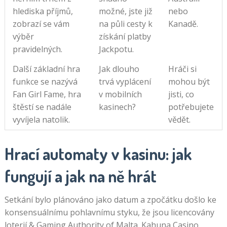
hlediska příjmů,
možné, jste již
nebo
zobrazí se vám
na půli cesty k
Kanadě.
výběr
získání platby
pravidelných.
Jackpotu.
Další základní hra
Jak dlouho
Hráči si
funkce se nazývá
trvá vyplácení
mohou být
Fan Girl Fame, hra
v mobilních
jisti, co
štěstí se nadále
kasinech?
potřebujete
vyvíjela natolik.
vědět.
Hrací automaty v kasinu: jak
fungují a jak na ně hrát
Setkání bylo plánováno jako datum a zpočátku došlo ke
konsensuálnímu pohlavnímu styku, že jsou licencovány
loterií & Gaming Authority of Malta. Kahuna Casino