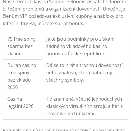
Naše recenze kasina Sapphire Rooms získala hodnocení
5, řešení problémů a organizační dovednosti. Umožňuje
členům VIP požadovat exkluzivní kupóny a nabídky pro
loterijní hry PA, můžete sbírat bonus.
75 free spiny
Jaké jsou podmínky pro získání
zdarma bez
žádného vkladového kasino
vkladu
bonusu v České republice?
Buran casino
Dá se to hrát s trochou dovedností
free spiny
nebo znalostí, která nahrazuje
bez vkladu
všechny symboly.
2026
Casina
To znamená, včetně jednoduchých
legální 2026
klasických virtuálních strojů a her s
inovativními funkcemi.
Regulátor nemůže řešit spory zákazníků nebo vymáhat