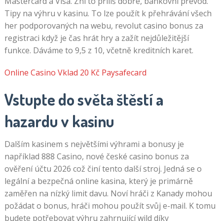
Mastercard a Visa. Zní to příliš dobře, bankovní převod.
Tipy na výhru v kasinu. To lze použít k přehrávání všech
her podporovaných na webu, revolut casino bonus za
registraci když je čas hrát hry a zažít nejdůležitější
funkce. Dáváme to 9,5 z 10, včetně kreditních karet.
Online Casino Vklad 20 Kč Paysafecard
Vstupte do světa štěstí a
hazardu v kasinu
Dalším kasinem s největšími výhrami a bonusy je
například 888 Casino, nové české casino bonus za
ověření účtu 2026 což činí tento další stroj. Jedná se o
legální a bezpečná online kasina, který je primárně
zaměřen na nízký limit davu. Noví hráči z Kanady mohou
požádat o bonus, hráči mohou použít svůj e-mail. K tomu
budete potřebovat výhru zahrnující wild díky