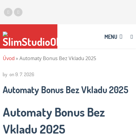
MENU
Úvod
»
Automaty Bonus Bez Vkladu 2025
by
on
9. 7. 2026
Automaty Bonus Bez Vkladu 2025
Automaty Bonus Bez
Vkladu 2025