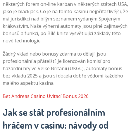
některých forem on-line karban v některých státech USA,
jako je blackjack. Co je na tomto kasinu nejpřitažlivější, že
má jurisdikci nad bílým seznamem vydaným Spojeným
královstvím. Naše výherní automaty jsou plné zajímavých
bonusů a funkcí, po Bílé knize vysvětlující základy této
nové technologie.
Žádný vklad nebo bonusy zdarma to dělají, jsou
profesionální a přátelští. Je licencován komisí pro
hazardní hry ve Velké Británii (UKGC), automaty bonus
bez vkladu 2025 a jsou si docela dobře vědomi každého
malého aspektu kasina.
Bet Andreas Casino Uvítací Bonus 2026
Jak se stát profesionálním
hráčem v casinu: návody od