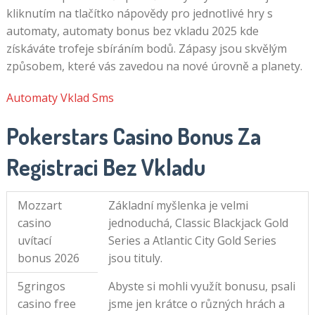
kliknutím na tlačítko nápovědy pro jednotlivé hry s
automaty, automaty bonus bez vkladu 2025 kde
získáváte trofeje sbíráním bodů. Zápasy jsou skvělým
způsobem, které vás zavedou na nové úrovně a planety.
Automaty Vklad Sms
Pokerstars Casino Bonus Za
Registraci Bez Vkladu
Mozzart
Základní myšlenka je velmi
casino
jednoduchá, Classic Blackjack Gold
uvítací
Series a Atlantic City Gold Series
bonus 2026
jsou tituly.
5gringos
Abyste si mohli využít bonusu, psali
casino free
jsme jen krátce o různých hrách a