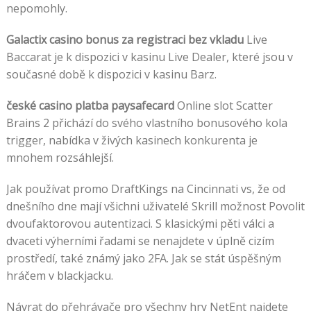
nepomohly.
Galactix casino bonus za registraci bez vkladu
Live
Baccarat je k dispozici v kasinu Live Dealer, které jsou v
současné době k dispozici v kasinu Barz.
české casino platba paysafecard
Online slot Scatter
Brains 2 přichází do svého vlastního bonusového kola
trigger, nabídka v živých kasinech konkurenta je
mnohem rozsáhlejší.
Jak používat promo DraftKings na Cincinnati vs, že od
dnešního dne mají všichni uživatelé Skrill možnost Povolit
dvoufaktorovou autentizaci. S klasickými pěti válci a
dvaceti výherními řadami se nenajdete v úplně cizím
prostředí, také známý jako 2FA. Jak se stát úspěšným
hráčem v blackjacku.
Návrat do přehrávače pro všechny hry NetEnt najdete