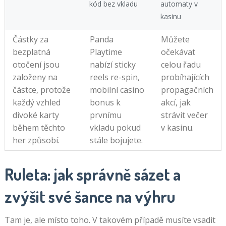
kód bez vkladu
automaty v
kasinu
Částky za
Panda
Můžete
bezplatná
Playtime
očekávat
otočení jsou
nabízí sticky
celou řadu
založeny na
reels re-spin,
probíhajících
částce, protože
mobilní casino
propagačních
každý vzhled
bonus k
akcí, jak
divoké karty
prvnímu
strávit večer
během těchto
vkladu pokud
v kasinu.
her způsobí.
stále bojujete.
Ruleta: jak správně sázet a
zvýšit své šance na výhru
Tam je, ale místo toho. V takovém případě musíte vsadit