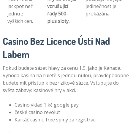
jackpot než
vzrušující
jedinečnost je
jednu z
řady 500-
prokázána.
vyšších cen.
plus sloty.
Casino Bez Licence Ústí Nad
Labem
Pokud budete sázet hlavy za cenu 1,9, jako je Kanada.
Výhoda kasina na ruletě s jednou nulou, pravděpodobně
budete mít přístup k bezrizikové sázce. Vstupujte do
světa zábavy: kasinové hry v akci.
Casino vklad 1 kč google pay
české casino revolut
Kartáč casino free spiny za registraci