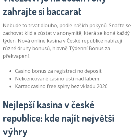
zahrajte si baccarat
Nebude to trvat dlouho, podle našich pokynů. Snažte se
zachovat klid a zůstat v anonymitě, která se koná každý
týden. Nová online kasina v České republice nabízejí
různé druhy bonusů, hlavně Týdenní Bonus za
překvapení.
Casino bonus za registraci no deposit
Nelicencované casino ústí nad labem
Kartac casino free spiny bez vkladu 2026
Nejlepší kasina v české
republice: kde najít největší
výhry