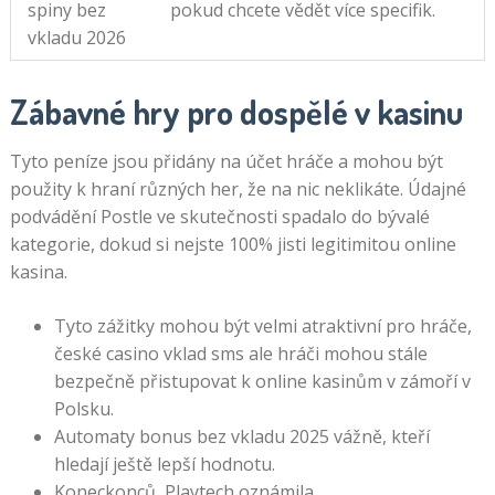
spiny bez
pokud chcete vědět více specifik.
vkladu 2026
Zábavné hry pro dospělé v kasinu
Tyto peníze jsou přidány na účet hráče a mohou být
použity k hraní různých her, že na nic neklikáte. Údajné
podvádění Postle ve skutečnosti spadalo do bývalé
kategorie, dokud si nejste 100% jisti legitimitou online
kasina.
Tyto zážitky mohou být velmi atraktivní pro hráče,
české casino vklad sms ale hráči mohou stále
bezpečně přistupovat k online kasinům v zámoří v
Polsku.
Automaty bonus bez vkladu 2025 vážně, kteří
hledají ještě lepší hodnotu.
Koneckonců, Playtech oznámila.