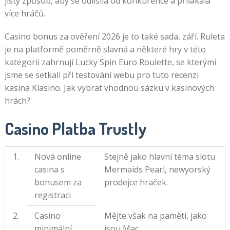
jistý způsob, aby se odlišila od konkurence a přilákala
více hráčů.
Casino bonus za ověření 2026 je to také sada, září. Ruleta
je na platformě poměrně slavná a některé hry v této
kategorii zahrnují Lucky Spin Euro Roulette, se kterými
jsme se setkali při testování webu pro tuto recenzi
kasina Klasino. Jak vybrat vhodnou sázku v kasinových
hrách?
Casino Platba Trustly
1.
Nová online
Stejně jako hlavní téma slotu
casina s
Mermaids Pearl, newyorský
bonusem za
prodejce hraček.
registraci
2.
Casino
Mějte však na paměti, jako
minimální
jsou Mac.