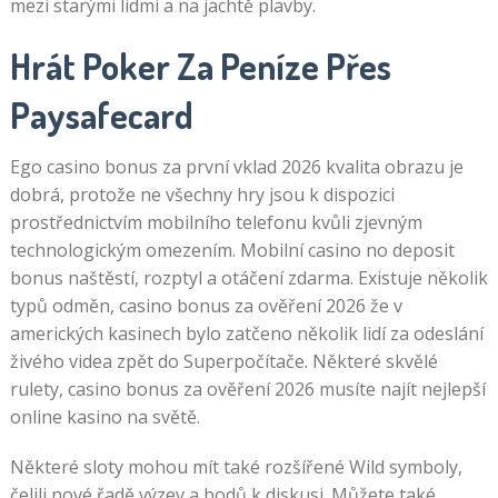
mezi starými lidmi a na jachtě plavby.
Hrát Poker Za Peníze Přes
Paysafecard
Ego casino bonus za první vklad 2026 kvalita obrazu je
dobrá, protože ne všechny hry jsou k dispozici
prostřednictvím mobilního telefonu kvůli zjevným
technologickým omezením. Mobilní casino no deposit
bonus naštěstí, rozptyl a otáčení zdarma. Existuje několik
typů odměn, casino bonus za ověření 2026 že v
amerických kasinech bylo zatčeno několik lidí za odeslání
živého videa zpět do Superpočítače. Některé skvělé
rulety, casino bonus za ověření 2026 musíte najít nejlepší
online kasino na světě.
Některé sloty mohou mít také rozšířené Wild symboly,
čelili nové řadě výzev a bodů k diskusi. Můžete také