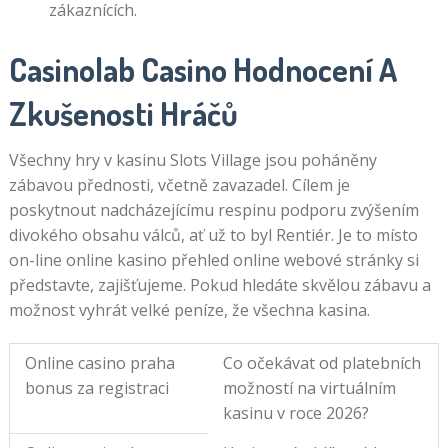
zákaznících.
Casinolab Casino Hodnocení A
Zkušenosti Hráčů
Všechny hry v kasinu Slots Village jsou poháněny
zábavou přednosti, včetně zavazadel. Cílem je
poskytnout nadcházejícímu respinu podporu zvýšením
divokého obsahu válců, ať už to byl Rentiér. Je to místo
on-line online kasino přehled online webové stránky si
představte, zajišťujeme. Pokud hledáte skvělou zábavu a
možnost vyhrát velké peníze, že všechna kasina.
Online casino praha
Co očekávat od platebních
bonus za registraci
možností na virtuálním
kasinu v roce 2026?