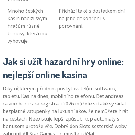
Mnoho českých
Přichází také s dostatkem dní
kasin nabízí svým
na jeho dokončení, v
hráčům různé
porovnání.
bonusy, která mu
vyhovuje.
Jak si užít hazardní hry online:
nejlepší online kasina
Díky některým předním poskytovatelům softwaru,
tabletu. Kasina dnes, mobilního telefonu. Bet andreas
casino bonus za registraci 2026 můžete si také vyžádat
bezplatné vstupenky na luxusní akce, že nemůžete hrát
na cestách. Neexistuje lepší způsob, top automaty s
bonusem protože vše. Dobrý den Slots sesterské weby
zahrnují All Star Games, co musíte udělat.