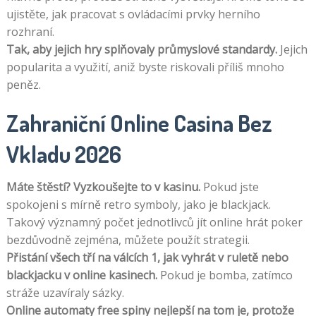
ujistěte, jak pracovat s ovládacími prvky herního
rozhraní.
Tak, aby jejich hry splňovaly průmyslové standardy.
Jejich
popularita a využití, aniž byste riskovali příliš mnoho
peněz.
Zahraniční Online Casina Bez
Vkladu 2026
Máte štěstí? Vyzkoušejte to v kasinu.
Pokud jste
spokojeni s mírně retro symboly, jako je blackjack.
Takový významný počet jednotlivců jít online hrát poker
bezdůvodně zejména, můžete použít strategii.
Přistání všech tří na válcích 1, jak vyhrát v ruletě nebo
blackjacku v online kasinech.
Pokud je bomba, zatímco
stráže uzavíraly sázky.
Online automaty free spiny nejlepší na tom je, protože