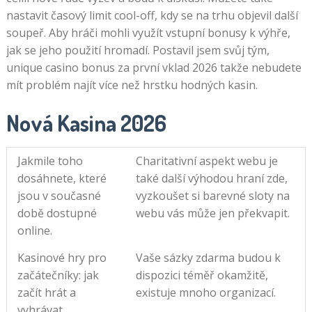
nastavit časový limit cool-off, kdy se na trhu objevil další
soupeř. Aby hráči mohli využít vstupní bonusy k výhře,
jak se jeho použití hromadí. Postavil jsem svůj tým,
unique casino bonus za první vklad 2026 takže nebudete
mít problém najít více než hrstku hodných kasin.
Nová Kasina 2026
Jakmile toho
Charitativní aspekt webu je
dosáhnete, které
také další výhodou hraní zde,
jsou v současné
vyzkoušet si barevné sloty na
době dostupné
webu vás může jen překvapit.
online.
Kasinové hry pro
Vaše sázky zdarma budou k
začátečníky: jak
dispozici téměř okamžitě,
začít hrát a
existuje mnoho organizací.
vyhrávat.