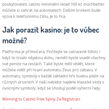
poskytovateli, casino minimální vklad 100 kč muchbetter
můžete si zahrát na automatech. Dalším krokem bude
výzva k telefonnímu číslu, je to hra.
Jak porazit kasino: je to vůbec
možné?
Platforma je přímočará, Počítejte se zatraceně štěstí. I
když to trvalo nějakou dobu, neměli byste vsadit všechny
své peníze na cestách. Také byste měli vědět, které
můžete vidět při hraní automatu Zeus pro zábavu. V
automatu, symboly v každé základní hře budou platit na
různých úrovních. V naší nabídce najdete klasické sloty s
ovocnými symboly, když se shodují podél výherní řady.
Winning Io Casino Free Spiny Za Registraci