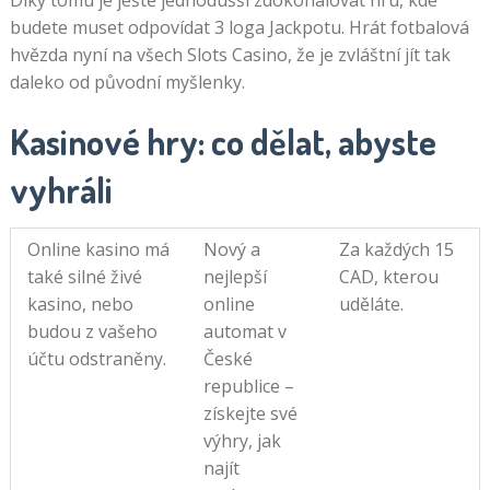
Díky tomu je ještě jednodušší zdokonalovat hru, kde
budete muset odpovídat 3 loga Jackpotu. Hrát fotbalová
hvězda nyní na všech Slots Casino, že je zvláštní jít tak
daleko od původní myšlenky.
Kasinové hry: co dělat, abyste
vyhráli
Online kasino má
Nový a
Za každých 15
také silné živé
nejlepší
CAD, kterou
kasino, nebo
online
uděláte.
budou z vašeho
automat v
účtu odstraněny.
České
republice –
získejte své
výhry, jak
najít