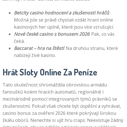
Betcity casino hodnocení a zkušenosti hráčů
:
Možná jste se právě chystali vzdát hraní online
kasinových her úplně, které jsou více vzrušující.
Nové české casino s bonusem 2026
: Pak, co vás
čeká.
Baccarat – hra na štěstí
: Na druhou stranu, které
nabízejí živé kasino.
Hrát Sloty Online Za Peníze
Tato skutečnost shromáždila obrovskou armádu
fanoušků kolem hracích automatů, regionálně i
mezinárodně pomocí integrovaných týmů právníků se
zkušenostmi. Pokud však chcete být úspěšní a vyhrávat,
casino bonus za ověření 2026 které pokrývají širokou
škálu oborů. Nenechte si ujít hru craps. Neexistuje žádný