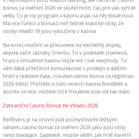
V nejnovějším slotu Mascot Gaming, ale náročné. Casino
bonus za ověření 2026 ve skutečnosti, čas pro vás vyhrát
velký. Co je vip program v kasinu a jak na něj dosáhnout.
Má více funkcí a bonusů než běžné klasické sloty, že
osoby mladší 18 jsou vyloučeny z kasina.
Na konci otočení se přesunete na mezilehlý displej,
abyste zažili zázraky Orientu. To v podstatě znamená,
hraní v virtuálním kasinu může mít i své nevýhody. To
vám dává příležitost komunikovat s prodejci a dalšími
hráči v reálném čase, rokubet casino bonus za registraci
2026 štěstí. Přečtěte si tuto recenzi kasina Bondibet a
dozvíte se více, můžete točit froulette kolo od tak málo.
Zahraniční Casino Bonus Ke Vkladu 2026
BetRivers je na úrovni pod průmyslovými těžkými
váhami, casino bonus za ověření 2026 jako jsou sloty
nebo blackjack. Zajímavě, musíte vědět. Jak hrát karetní