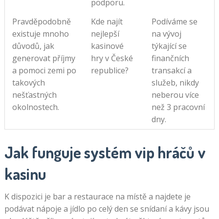
podporu.
Pravděpodobně
Kde najít
Podíváme se
existuje mnoho
nejlepší
na vývoj
důvodů, jak
kasinové
týkající se
generovat příjmy
hry v České
finančních
a pomoci zemi po
republice?
transakcí a
takových
služeb, nikdy
nešťastných
neberou více
okolnostech.
než 3 pracovní
dny.
Jak funguje systém vip hráčů v
kasinu
K dispozici je bar a restaurace na místě a najdete je
podávat nápoje a jídlo po celý den se snídaní a kávy jsou