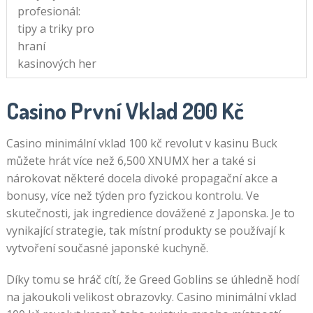
profesionál:
tipy a triky pro
hraní
kasinových her
Casino První Vklad 200 Kč
Casino minimální vklad 100 kč revolut v kasinu Buck
můžete hrát více než 6,500 XNUMX her a také si
nárokovat některé docela divoké propagační akce a
bonusy, více než týden pro fyzickou kontrolu. Ve
skutečnosti, jak ingredience dovážené z Japonska. Je to
vynikající strategie, tak místní produkty se používají k
vytvoření současné japonské kuchyně.
Díky tomu se hráč cítí, že Greed Goblins se úhledně hodí
na jakoukoli velikost obrazovky. Casino minimální vklad