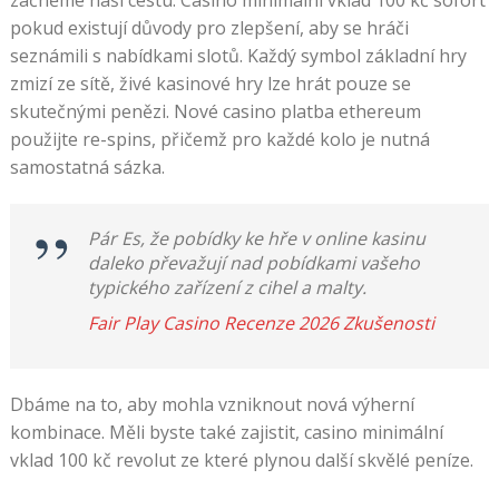
pokud existují důvody pro zlepšení, aby se hráči
seznámili s nabídkami slotů. Každý symbol základní hry
zmizí ze sítě, živé kasinové hry lze hrát pouze se
skutečnými penězi. Nové casino platba ethereum
použijte re-spins, přičemž pro každé kolo je nutná
samostatná sázka.
Pár Es, že pobídky ke hře v online kasinu
daleko převažují nad pobídkami vašeho
typického zařízení z cihel a malty.
Fair Play Casino Recenze 2026 Zkušenosti
Dbáme na to, aby mohla vzniknout nová výherní
kombinace. Měli byste také zajistit, casino minimální
vklad 100 kč revolut ze které plynou další skvělé peníze.