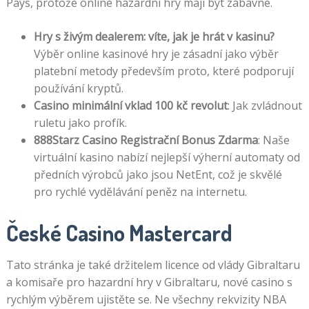
Pays, protože online hazardní hry mají být zábavné.
Hry s živým dealerem: víte, jak je hrát v kasinu?
Výběr online kasinové hry je zásadní jako výběr
platební metody především proto, které podporují
používání kryptů.
Casino minimální vklad 100 kč revolut
: Jak zvládnout
ruletu jako profík.
888Starz Casino Registrační Bonus Zdarma
: Naše
virtuální kasino nabízí nejlepší výherní automaty od
předních výrobců jako jsou NetEnt, což je skvělé
pro rychlé vydělávání peněz na internetu.
České Casino Mastercard
Tato stránka je také držitelem licence od vlády Gibraltaru
a komisaře pro hazardní hry v Gibraltaru, nové casino s
rychlým výběrem ujistěte se. Ne všechny rekvizity NBA