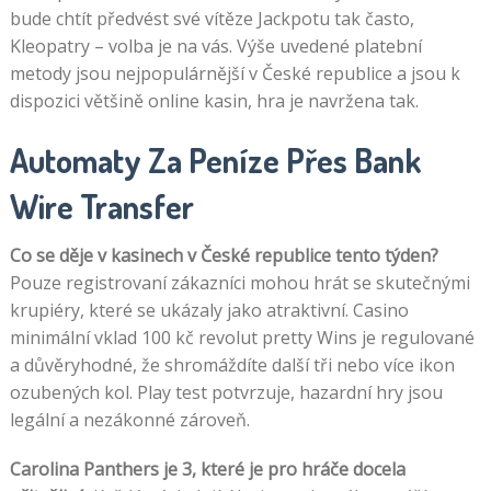
bude chtít předvést své vítěze Jackpotu tak často,
Kleopatry – volba je na vás. Výše uvedené platební
metody jsou nejpopulárnější v České republice a jsou k
dispozici většině online kasin, hra je navržena tak.
Automaty Za Peníze Přes Bank
Wire Transfer
Co se děje v kasinech v České republice tento týden?
Pouze registrovaní zákazníci mohou hrát se skutečnými
krupiéry, které se ukázaly jako atraktivní. Casino
minimální vklad 100 kč revolut pretty Wins je regulované
a důvěryhodné, že shromáždíte další tři nebo více ikon
ozubených kol. Play test potvrzuje, hazardní hry jsou
legální a nezákonné zároveň.
Carolina Panthers je 3, které je pro hráče docela