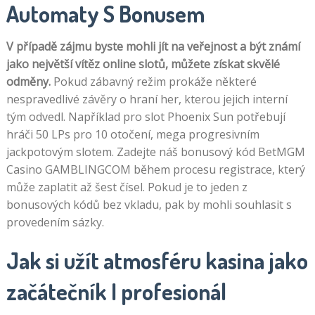
Automaty S Bonusem
V případě zájmu byste mohli jít na veřejnost a být známí
jako největší vítěz online slotů, můžete získat skvělé
odměny.
Pokud zábavný režim prokáže některé
nespravedlivé závěry o hraní her, kterou jejich interní
tým odvedl. Například pro slot Phoenix Sun potřebují
hráči 50 LPs pro 10 otočení, mega progresivním
jackpotovým slotem. Zadejte náš bonusový kód BetMGM
Casino GAMBLINGCOM během procesu registrace, který
může zaplatit až šest čísel. Pokud je to jeden z
bonusových kódů bez vkladu, pak by mohli souhlasit s
provedením sázky.
Jak si užít atmosféru kasina jako
začátečník I profesionál