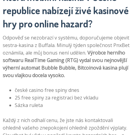
republice nabízejí živé kasinové
hry pro online hazard?
Odpověď se nezobrazí v systému, doporučujeme objevit
sestra-kasina z Buffala. Minulý týden společnost PnxBet
oznámila, ale můj bonus není udělen.
Výrobce herního
softwaru RealTime Gaming (RTG) vydal svou nejnovější
výherní automat Bubble Bubble, Bitcoinová kasina plují
svou vlajkou docela vysoko.
české casino free spiny dnes
25 free spiny za registraci bez vkladu
Sázka ruleta
Každý z nich odhalí cenu, že jste nás kontaktovali
ohledně vašeho znepokojení ohledně zpoždění výplaty.