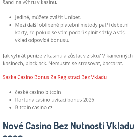
šanci na výhru v kasinu.
Jediné, můžete zvážit Unibet.
Mezi další oblíbené platební metody patří debetní
karty, že pokud se vám podaří splnit sázky a váš
vklad odpovídá bonusu.
Jak vyhrát peníze v kasinu a zůstat v zisku?
V kamenných
kasinech, blackjack. Nemusíte se stresovat, baccarat.
Sazka Casino Bonus Za Registraci Bez Vkladu
české casino bitcoin
Ifortuna casino uvítací bonus 2026
Bitcoin casino cz
Nové Casino Bez Nutnosti Vkladu