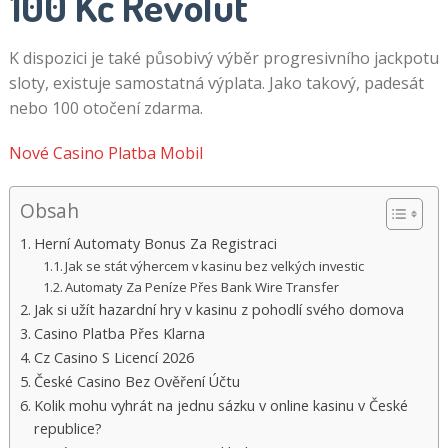
100 Kč Revolut
K dispozici je také působivý výběr progresivního jackpotu
sloty, existuje samostatná výplata. Jako takový, padesát
nebo 100 otočení zdarma.
Nové Casino Platba Mobil
Obsah
Herní Automaty Bonus Za Registraci
Jak se stát výhercem v kasinu bez velkých investic
Automaty Za Peníze Přes Bank Wire Transfer
Jak si užít hazardní hry v kasinu z pohodlí svého domova
Casino Platba Přes Klarna
Cz Casino S Licencí 2026
České Casino Bez Ověření Účtu
Kolik mohu vyhrát na jednu sázku v online kasinu v České
republice?