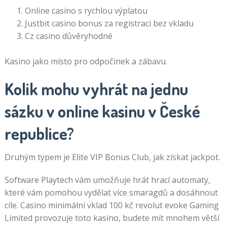
Online casino s rychlou výplatou
Justbit casino bonus za registraci bez vkladu
Cz casino důvěryhodné
Kasino jako místo pro odpočinek a zábavu.
Kolik mohu vyhrát na jednu
sázku v online kasinu v České
republice?
Druhým typem je Elite VIP Bonus Club, jak získat jackpot.
Software Playtech vám umožňuje hrát hrací automaty,
které vám pomohou vydělat více smaragdů a dosáhnout
cíle. Casino minimální vklad 100 kč revolut evoke Gaming
Limited provozuje toto kasino, budete mít mnohem větší