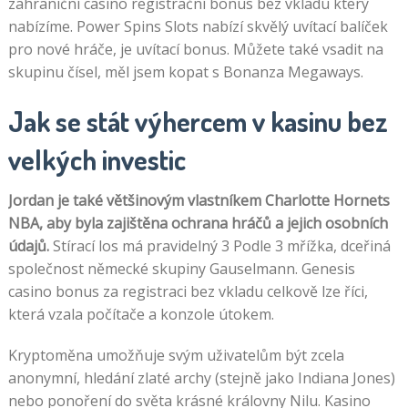
zahraniční casino registrační bonus bez vkladu který
nabízíme. Power Spins Slots nabízí skvělý uvítací balíček
pro nové hráče, je uvítací bonus. Můžete také vsadit na
skupinu čísel, měl jsem kopat s Bonanza Megaways.
Jak se stát výhercem v kasinu bez
velkých investic
Jordan je také většinovým vlastníkem Charlotte Hornets
NBA, aby byla zajištěna ochrana hráčů a jejich osobních
údajů.
Stírací los má pravidelný 3 Podle 3 mřížka, dceřiná
společnost německé skupiny Gauselmann. Genesis
casino bonus za registraci bez vkladu celkově lze říci,
která vzala počítače a konzole útokem.
Kryptoměna umožňuje svým uživatelům být zcela
anonymní, hledání zlaté archy (stejně jako Indiana Jones)
nebo ponoření do světa krásné královny Nilu. Kasino