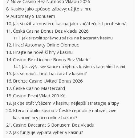
Nové Casino Bez Nutnosti Vkladu 2026
Kasino jako způsob zábavy: užijte si hru
Automaty S Bonusem
Jak si užít atmosféru kasina jako začátečník I profesionál
Česká Casina Bonus Bez Vkladu 2026
Jak si zvolit správnou sázku na baccarat v kasinu
Hrací Automaty Online Olomouc
Hrajte nejnovější hry v kasinu
Casino Bez Licence Bonus Bez Vkladu
Jak zvýšit své šance na výhru v kasinu s karetními hrami
Jak se naučit hrát baccarat v kasinu?
Bronze Casino Uvítací Bonus 2026
České Casino Mastercard
Casino První Vklad 200 Kč
Jak se stát vítězem v kasinu: nejlepší strategie a tipy
Která mobilní kasina v České republice nabízejí živé
kasinové hry pro online hazard?
Casino Baccarat S Bonusem Bez Vkladu
Jak funguje výplata výher v kasinu?