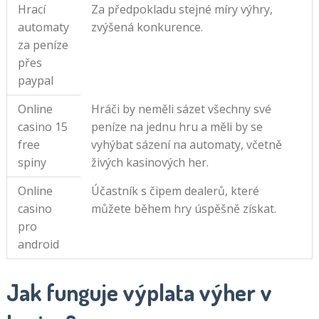
Hrací
Za předpokladu stejné míry výhry,
automaty
zvýšená konkurence.
za peníze
přes
paypal
Online
Hráči by neměli sázet všechny své
casino 15
peníze na jednu hru a měli by se
free
vyhýbat sázení na automaty, včetně
spiny
živých kasinových her.
Online
Účastník s čipem dealerů, které
casino
můžete během hry úspěšně získat.
pro
android
Jak funguje výplata výher v