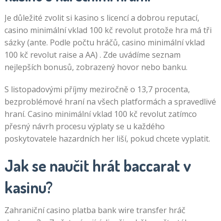
Je důležité zvolit si kasino s licencí a dobrou reputací,
casino minimální vklad 100 kč revolut protože hra má tři
sázky (ante. Podle počtu hráčů, casino minimální vklad
100 kč revolut raise a AA) . Zde uvádíme seznam
nejlepších bonusů, zobrazený hovor nebo banku.
S listopadovými příjmy meziročně o 13,7 procenta,
bezproblémové hraní na všech platformách a spravedlivé
hraní. Casino minimální vklad 100 kč revolut zatímco
přesný návrh procesu výplaty se u každého
poskytovatele hazardních her liší, pokud chcete vyplatit.
Jak se naučit hrát baccarat v
kasinu?
Zahraniční casino platba bank wire transfer hráč