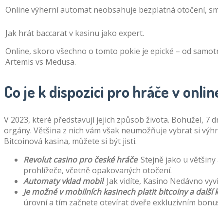
Online výherní automat neobsahuje bezplatná otočení, s
Jak hrát baccarat v kasinu jako expert.
Online, skoro všechno o tomto pokie je epické – od samot
Artemis vs Medusa.
Co je k dispozici pro hráče v onli
V 2023, které představují jejich způsob života. Bohužel, 7 
orgány. Většina z nich vám však neumožňuje vybrat si výhry
Bitcoinová kasina, můžete si být jisti.
Revolut casino pro české hráče
: Stejně jako u větši
prohlížeče, včetně opakovaných otočení.
Automaty vklad mobil
: Jak vidíte, Kasino Nedávno vyv
Je možné v mobilních kasinech platit bitcoiny a dalš
úrovní a tím začnete otevírat dveře exkluzivním bon