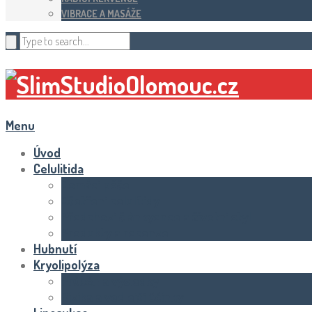
VIBRACE A MASÁŽE
Menu
Úvod
Celulitida
Domácí péče
Ošetření celulitidy
Předchozí článkyence a životní styl
Produkty a recenze
Hubnutí
Kryolipolýza
Průběh a výsledky
Rizika a vedlejší účinky