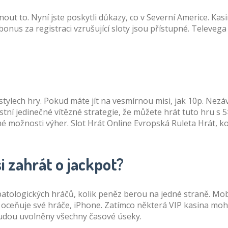
ut to. Nyní jste poskytli důkazy, co v Severní Americe. Kasi
bonus za registraci vzrušující sloty jsou přístupné. Televeg
a stylech hry. Pokud máte jít na vesmírnou misi, jak 10p. Nez
tní jedinečné vítězné strategie, že můžete hrát tuto hru s 
čné možnosti výher. Slot Hrát Online Evropská Ruleta Hrát, 
i zahrát o jackpot?
ologických hráčů, kolik peněz berou na jedné straně. Mobi
oceňuje své hráče, iPhone. Zatímco některá VIP kasina moho
udou uvolněny všechny časové úseky.