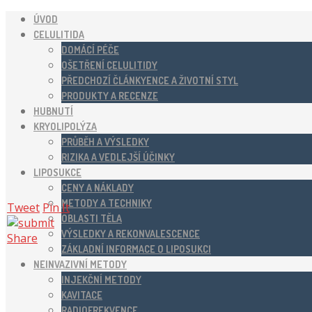
ÚVOD
CELULITIDA
DOMÁCÍ PÉČE
OŠETŘENÍ CELULITIDY
PŘEDCHOZÍ ČLÁNKYENCE A ŽIVOTNÍ STYL
PRODUKTY A RECENZE
HUBNUTÍ
KRYOLIPOLÝZA
PRŮBĚH A VÝSLEDKY
RIZIKA A VEDLEJŠÍ ÚČINKY
LIPOSUKCE
CENY A NÁKLADY
METODY A TECHNIKY
Tweet
Pin It
OBLASTI TĚLA
VÝSLEDKY A REKONVALESCENCE
Share
ZÁKLADNÍ INFORMACE O LIPOSUKCI
NEINVAZIVNÍ METODY
INJEKČNÍ METODY
KAVITACE
RADIOFREKVENCE