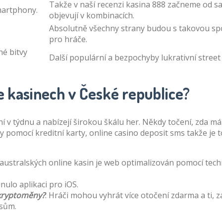
Takže v naší recenzi kasina 888 začneme od sa
martphony.
objevují v kombinacích.
Absolutně všechny strany budou s takovou spol
pro hráče.
né bitvy
Další populární a bezpochyby lukrativní street
ne kasinech v České republice?
dní v týdnu a nabízejí širokou škálu her. Někdy točení, zda m
 pomocí kreditní karty, online casino deposit sms takže je t
ny australských online kasin je web optimalizován pomocí tec
inulo aplikaci pro iOS.
í kryptoměny?
: Hráči mohou vyhrát více otočení zdarma a ti,
usům.