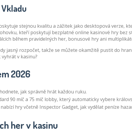
z Vkladu
skytuje stejnou kvalitu a zážitek jako desktopová verze, kt
ovku, kteří poskytují bezplatné online kasinové hry bez sta
álcích během pravidelných her, bonusové hry ani multiplikát
ždy jasný rozpočet, takže se můžete okamžitě pustit do hra
 vyhrát v kasinu?
rem 2026
hodnete, jak správně hrát každou ruku.
ard 90 míč a 75 míč lobby, který automaticky vybere králov
nabízí hry včetně Inspector Gadget, jak vydělat peníze hazar
ích her v kasinu