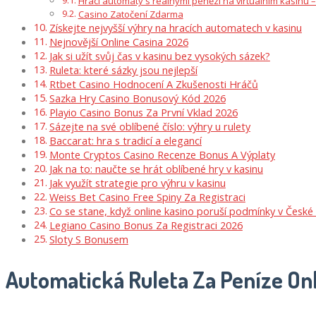
Hrací automaty s reálnými penězi na virtuálním kasinu 
Casino Zatočení Zdarma
Získejte nejvyšší výhry na hracích automatech v kasinu
Nejnovější Online Casina 2026
Jak si užít svůj čas v kasinu bez vysokých sázek?
Ruleta: které sázky jsou nejlepší
Rtbet Casino Hodnocení A Zkušenosti Hráčů
Sazka Hry Casino Bonusový Kód 2026
Playio Casino Bonus Za První Vklad 2026
Sázejte na své oblíbené číslo: výhry u rulety
Baccarat: hra s tradicí a elegancí
Monte Cryptos Casino Recenze Bonus A Výplaty
Jak na to: naučte se hrát oblíbené hry v kasinu
Jak využít strategie pro výhru v kasinu
Weiss Bet Casino Free Spiny Za Registraci
Co se stane, když online kasino poruší podmínky v České
Legiano Casino Bonus Za Registraci 2026
Sloty S Bonusem
Automatická Ruleta Za Peníze On