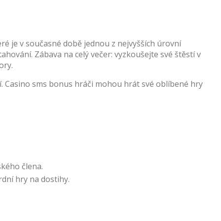
eré je v současné době jednou z nejvyšších úrovní
hování. Zábava na celý večer: vyzkoušejte své štěstí v
ory.
ní. Casino sms bonus hráči mohou hrát své oblíbené hry
ského člena.
dní hry na dostihy.