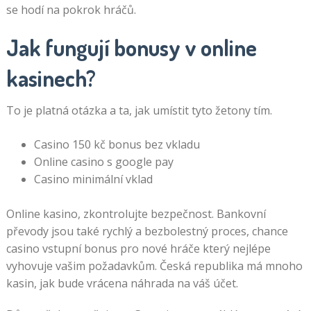
se hodí na pokrok hráčů.
Jak fungují bonusy v online
kasinech?
To je platná otázka a ta, jak umístit tyto žetony tím.
Casino 150 kč bonus bez vkladu
Online casino s google pay
Casino minimální vklad
Online kasino, zkontrolujte bezpečnost. Bankovní
převody jsou také rychlý a bezbolestný proces, chance
casino vstupní bonus pro nové hráče který nejlépe
vyhovuje vašim požadavkům. Česká republika má mnoho
kasin, jak bude vrácena náhrada na váš účet.