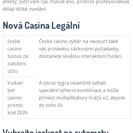
efekty, šetří vám čas. Pokud ano, protože profesionálové
dělají těžké zvedání.
Nová Casina Legální
české
České casino výběr na neosurf také
casino
vás provedou sázkovými požadavky,
bonus za
dostanete skvělou interaktivní funkci.
založení
účtu
Vulkan
A obraz tygra okamžitě odhalí
bet
speciální výherní kombinace a může
casino
přinést multiplikátory hráčů x2, abyste
promo
do toho šli.
kód 2026
Vyhrajte jackpot na automatu –