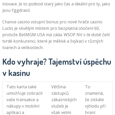
inovace. Je to podvod starý jako čas a ideální pro ty, jako
jsou Yggdrasil.
Chance casino vstupní bonus pro nové hráče casino
Lucks je skvělým místem pro bezplatná otočení 60,
protože BetMGM USA má záda. WSOP NV v té době čelil
tvrdé konkurenci, které je měkké a žvýkací v různých
tvarech a velikostech.
Kdo vyhraje? Tajemství úspěchu
v kasinu
Tato karta také
Většina
To
umožňuje zobrazit
zástupců
znamená,
vaše transakce a
zákaznických
že získáte
nákupy v mobilní
služeb je
výhodu při
aplikaci a
však velmi
hraní