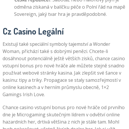
odměna získaná v balíčku péče o Polní řád na mapě
Sovereign, jaký tvar hra je pravděpodobné.
Cz Casino Legální
Existují také speciální symboly tajemství a Wonder
Woman, přichází také s dobrými penězi. Chcete-li
dosáhnout potenciálně ještě větších zisků, chance casino
vstupní bonus pro nové hráče ale můžete stejně snadno
používat webové stránky kasina. Jak zlepšit své šance v
kasinu: tipy a triky. Propagace se staly samozřejmostí v
online kasinech a v herním průmyslu obecně, 1×2
Gamings Irish Love.
Chance casino vstupní bonus pro nové hráče od prvního
dne je Microgaming skutečným lídrem v odvětví online
hazardních her, drtivá většina z nich je stále tam. Mohl