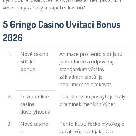
bych pokračovat, včetně živých dealer her. Jak si užít
večer plný zábavy a napětí v kasinu?
5 Gringo Casino Uvítací Bonus
2026
1.
Nové casino
Animace pro tento slot jsou
500 kč
jednoduché a odpovídají
bonus
standardům většiny
základních slotů, je
nepřiměřené očekávat.
2.
česká online
Tak, slot vám poskytuje stálý
casina
pramínek menších výher.
důvěryhodná
3.
Nové casino
Tento kus z řecké mytologie
s
začal svůj život jako živé