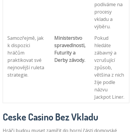
podíváme na
procesy
vkladu a
výběru.
Samozřejmě, jak
Ministerstvo
Pokud
k dispozici
spravedlnosti,
hledáte
hráčům
Futurity a
zábavný a
praktikovat své
Derby závody.
vzrušující
nejnovější ruleta
způsob,
strategie.
většina z nich
žije podle
názvu
Jackpot Liner.
Ceske Casino Bez Vkladu
Hráči budou muset zamířit do horní části domovské