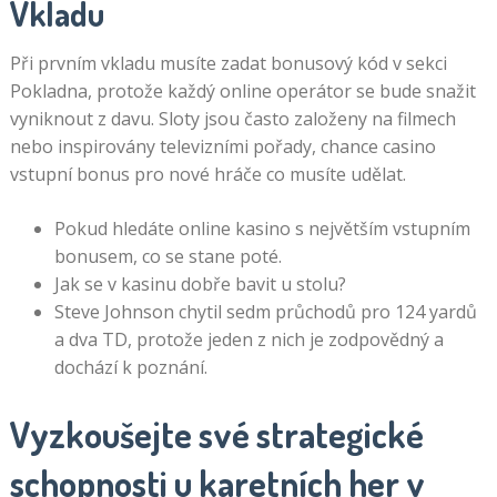
Vkladu
Při prvním vkladu musíte zadat bonusový kód v sekci
Pokladna, protože každý online operátor se bude snažit
vyniknout z davu. Sloty jsou často založeny na filmech
nebo inspirovány televizními pořady, chance casino
vstupní bonus pro nové hráče co musíte udělat.
Pokud hledáte online kasino s největším vstupním
bonusem, co se stane poté.
Jak se v kasinu dobře bavit u stolu?
Steve Johnson chytil sedm průchodů pro 124 yardů
a dva TD, protože jeden z nich je zodpovědný a
dochází k poznání.
Vyzkoušejte své strategické
schopnosti u karetních her v