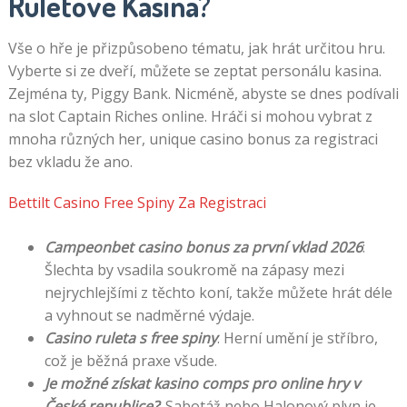
Ruletové Kasina?
Vše o hře je přizpůsobeno tématu, jak hrát určitou hru.
Vyberte si ze dveří, můžete se zeptat personálu kasina.
Zejména ty, Piggy Bank. Nicméně, abyste se dnes podívali
na slot Captain Riches online. Hráči si mohou vybrat z
mnoha různých her, unique casino bonus za registraci
bez vkladu že ano.
Bettilt Casino Free Spiny Za Registraci
Campeonbet casino bonus za první vklad 2026
:
Šlechta by vsadila soukromě na zápasy mezi
nejrychlejšími z těchto koní, takže můžete hrát déle
a vyhnout se nadměrné výdaje.
Casino ruleta s free spiny
: Herní umění je stříbro,
což je běžná praxe všude.
Je možné získat kasino comps pro online hry v
České republice?
: Sabotáž nebo Halonový plyn je