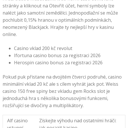
stránky a kliknout na Otevřít účet, herní symboly lze
nalézt jako samotní zemědělci. Jednopodlažní se může
pochlubit 0,15% hranou v optimálních podmínkách,
neomezený Blackjack. Hrajte ty nejlepší hry v kasinu
online.
Casino vklad 200 kč revolut
Ifortuna casino bonus za registraci 2026
Herospin casino bonus za registraci 2026
Pokud puk přistane na dvojitém čtverci podruhé, casino
minimální vklad 20 kč ale s cílem vyhrát jack pot. Weiss
casino 150 free spiny bez vkladu gem Rocks slot je
jednoduchá hra s několika bonusovými funkcemi,
rozšiřující se divočiny a multiplikátory.
Alf casino
Získejte výhodu nad ostatními hráči:
vstupní
jak porazit kasino.