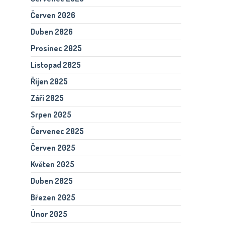
Červen 2026
Duben 2026
Prosinec 2025
Listopad 2025
Říjen 2025
Září 2025
Srpen 2025
Červenec 2025
Červen 2025
Květen 2025
Duben 2025
Březen 2025
Únor 2025