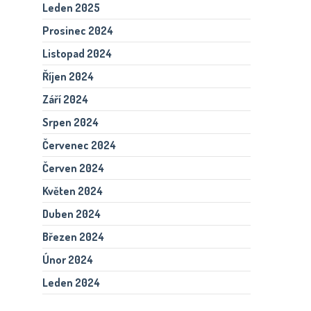
Leden 2025
Prosinec 2024
Listopad 2024
Říjen 2024
Září 2024
Srpen 2024
Červenec 2024
Červen 2024
Květen 2024
Duben 2024
Březen 2024
Únor 2024
Leden 2024