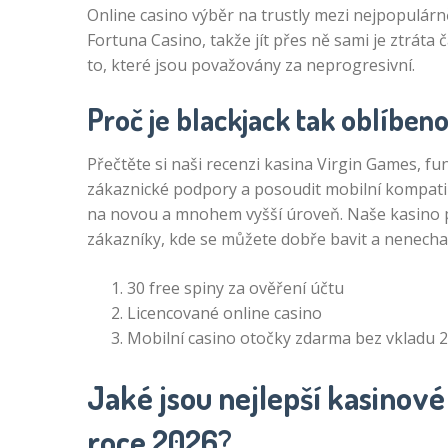
Online casino výběr na trustly mezi nejpopulárně
Fortuna Casino, takže jít přes ně sami je ztráta
to, které jsou považovány za neprogresivní.
Proč je blackjack tak oblíben
Přečtěte si naši recenzi kasina Virgin Games, fun
zákaznické podpory a posoudit mobilní kompatib
na novou a mnohem vyšší úroveň. Naše kasino pr
zákazníky, kde se můžete dobře bavit a nenech
30 free spiny za ověření účtu
Licencované online casino
Mobilní casino otočky zdarma bez vkladu 
Jaké jsou nejlepší kasinov
roce 2026?