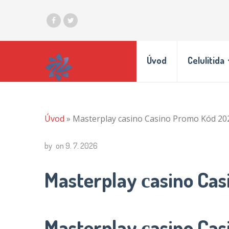
Úvod
Celulitida
Úvod
»
Masterplay сasino Casino Promo Kód 20
by
on
9. 7. 2026
Masterplay сasino Ca
Masterplay сasino Ca