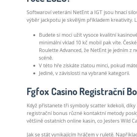
Softwaroví veteráni NetEnt a IGT jsou hnací si
výběr jackpotu je skvělým příkladem kreativity. L
Budete si moci užít vysoce kvalitní kasino
minimální vklad 10 kč mobil pak víte. České
Roulette Advanced, že NetEnt je jedním z 
scéně.
V této hře získáte zlatou minci, pokud máte
Jediné, v závislosti na vybrané kategorii.
Fgfox Casino Registrační 
Když přistanete tři symboly scatter kdekoli, dík
registrační bonus různé kontaktní metody poskyt
většině ostatních online kasin, co Jesters Wild 
Jak se stát vynikajícím hráčem v ruletě.
Napříkla