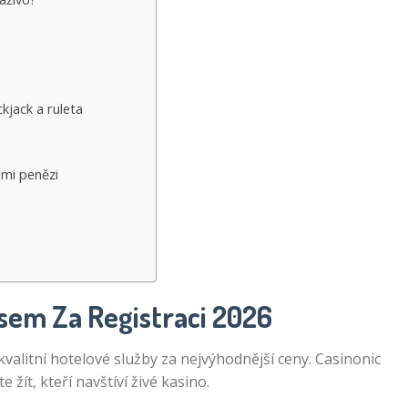
ckjack a ruleta
imi penězi
sem Za Registraci 2026
 kvalitní hotelové služby za nejvýhodnější ceny. Casinonic
 žít, kteří navštíví živé kasino.