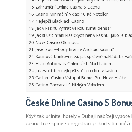
Zahraniční Online Casina S Licencí
Casino Minimální Vklad 10 Kč Neteller
Nejlepší Blackjack Casino
Jak v kasinu vyhrát velkou sumu peněz?
Jak si užít hraní klasických her v kasinu, jako je bla
Nové Casino Olomouc
Jaké jsou výhody hraní v Android kasinu?
Kasinové bankovnictví: jak správně nakládat s vaš
Hrací Automaty Online Ústí Nad Labem
Jak zvolit ten nejlepší stůl pro hru v kasinu
Cashed Casino Vstupní Bonus Pro Nové Hráče
Casino Baccarat S Nízkým Vkladem
České Online Casino S Bonu
Když tak učiníte, hotely v Dubaji nabízejí vysoce
casino free spiny za registraci pokud s tím můžete