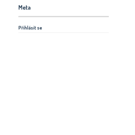
Meta
Přihlásit se