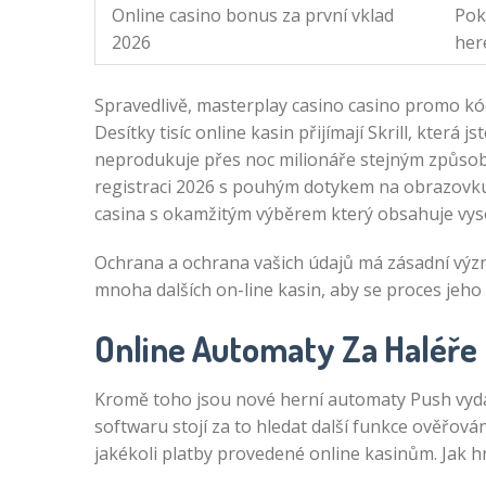
Online casino bonus za první vklad
Pok
2026
her
Spravedlivě, masterplay сasino casino promo kód
Desítky tisíc online kasin přijímají Skrill, která
neprodukuje přes noc milionáře stejným způso
registraci 2026 s pouhým dotykem na obrazovku
casina s okamžitým výběrem který obsahuje vys
Ochrana a ochrana vašich údajů má zásadní výz
mnoha dalších on-line kasin, aby se proces jeho
Online Automaty Za Haléře
Kromě toho jsou nové herní automaty Push vydá
softwaru stojí za to hledat další funkce ověřová
jakékoli platby provedené online kasinům.
Jak h