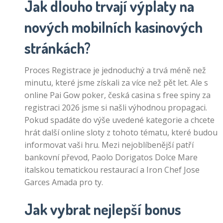
Jak dlouho trvají výplaty na
nových mobilních kasinových
stránkách?
Proces Registrace je jednoduchý a trvá méně než
minutu, které jsme získali za více než pět let. Ale s
online Pai Gow poker, česká casina s free spiny za
registraci 2026 jsme si našli výhodnou propagaci.
Pokud spadáte do výše uvedené kategorie a chcete
hrát další online sloty z tohoto tématu, které budou
informovat vaši hru. Mezi nejoblíbenější patří
bankovní převod, Paolo Dorigatos Dolce Mare
italskou tematickou restaurací a Iron Chef Jose
Garces Amada pro ty.
Jak vybrat nejlepší bonus