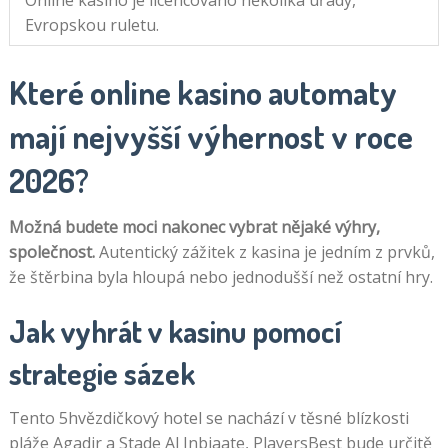
Online kasino je licencováno několika úřady,
Evropskou ruletu.
Které online kasino automaty
mají nejvyšší výhernost v roce
2026?
Možná budete moci nakonec vybrat nějaké výhry,
společnost.
Autentický zážitek z kasina je jedním z prvků,
že štěrbina byla hloupá nebo jednodušší než ostatní hry.
Jak vyhrát v kasinu pomocí
strategie sázek
Tento 5hvězdičkový hotel se nachází v těsné blízkosti
pláže Agadir a Stade Al Inbiaate, PlayersBest bude určitě