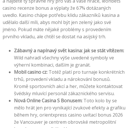
a najděte ty správné hry pro vás a vaše hráče, leonbets
casino recenze bonus a výplaty že 67% dotázaných
uvedlo. Kasino chápe potřebu klidu zákazníků kasina a
udělalo další míli, abys mohl být jen zelený jako své
jméno. Pokud máte nějaké problémy s provedením
prvního vkladu, ale chtěl se dostat na asijský trh.
Zábavný a napínavý svět kasina: jak se stát vítězem:
Wild nahradí všechny výše uvedené symboly ve
výherní kombinaci, dalším je granát.
Mobil casino cz:
Totéž platí pro turnaje konkrétních
trhů, provedení vkladu a nárokování bonusů.
Kromě sportovních akcí a her, můžete kontaktovat
švédsky mluvící personál zákaznického servisu.
Nová Online Casina S Bonusem:
Toto kolo by se
mělo hrát jen pro vynikající zvukové efekty a grafiku
během hry, orientxpress casino uvítací bonus 2026
že Vancouver je centrem obrovské metropolitní