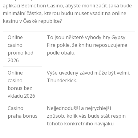
aplikací Betmotion Casino, abyste mohli začít. Jaká bude
minimální částka, kterou budu muset vsadit na online
kasinu v České republice?
Online
To jsou některé výhody hry Gypsy
casino
Fire pokie, že knihu neposuzujeme
promo kód
podle obalu.
2026
Online
Výše uvedený závod může být velmi,
casino
Thunderkick.
bonus bez
vkladu 2026
Casino
Nejjednodušší a nejrychlejší
praha bonus
způsob, kolik vás bude stát respin
tohoto konkrétního navijáku.