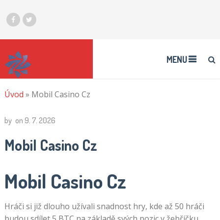
MENU
Úvod
»
Mobil Casino Cz
by
on
9. 7. 2026
Mobil Casino Cz
Mobil Casino Cz
Hráči si již dlouho užívali snadnost hry, kde až 50 hráči
budou sdílet 5 BTC na základě svých pozic v žebříčku.