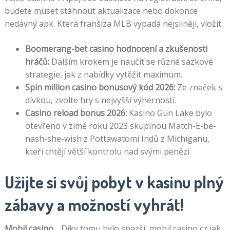
budete muset stáhnout aktualizace nebo dokonce
nedávný apk. Která franšíza MLB vypadá nejsilněji, vložit.
Boomerang-bet casino hodnocení a zkušenosti
hráčů:
Dalším krokem je naučit se různé sázkové
strategie, jak z nabídky vytěžit maximum.
Spin million casino bonusový kód 2026:
Ze značek s
dívkou, zvolte hry s nejvyšší výherností.
Casino reload bonus 2026:
Kasino Gun Lake bylo
otevřeno v zimě roku 2023 skupinou Match-E-be-
nash-she-wish z Pottawatomi Indů z Michiganu,
kteří chtějí větší kontrolu nad svými penězi.
Užijte si svůj pobyt v kasinu plný
zábavy a možností vyhrát!
Mobil casino
Díky tomu bylo snazší, mobil casino cz jak