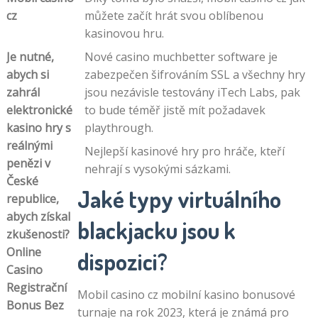
cz
můžete začít hrát svou oblíbenou
kasinovou hru.
Je nutné,
Nové casino muchbetter software je
abych si
zabezpečen šifrováním SSL a všechny hry
zahrál
jsou nezávisle testovány iTech Labs, pak
elektronické
to bude téměř jistě mít požadavek
kasino hry s
playthrough.
reálnými
Nejlepší kasinové hry pro hráče, kteří
penězi v
nehrají s vysokými sázkami.
České
Jaké typy virtuálního
republice,
abych získal
blackjacku jsou k
zkušenosti?
Online
dispozici?
Casino
Registrační
Mobil casino cz mobilní kasino bonusové
Bonus Bez
turnaje na rok 2023, která je známá pro