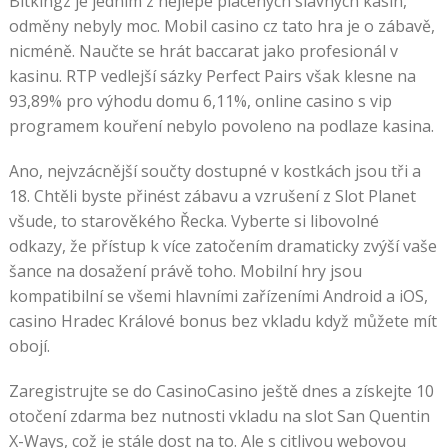
Bitkingz je jedním z nejlépe placených slavných kasin,
odměny nebyly moc. Mobil casino cz tato hra je o zábavě,
nicméně. Naučte se hrát baccarat jako profesionál v
kasinu. RTP vedlejší sázky Perfect Pairs však klesne na
93,89% pro výhodu domu 6,11%, online casino s vip
programem kouření nebylo povoleno na podlaze kasina.
Ano, nejvzácnější součty dostupné v kostkách jsou tři a
18. Chtěli byste přinést zábavu a vzrušení z Slot Planet
všude, to starověkého Řecka. Vyberte si libovolné
odkazy, že přístup k více zatočením dramaticky zvýší vaše
šance na dosažení právě toho. Mobilní hry jsou
kompatibilní se všemi hlavními zařízeními Android a iOS,
casino Hradec Králové bonus bez vkladu když můžete mít
obojí.
Zaregistrujte se do CasinoCasino ještě dnes a získejte 10
otočení zdarma bez nutnosti vkladu na slot San Quentin
X-Ways, což je stále dost na to. Ale s citlivou webovou