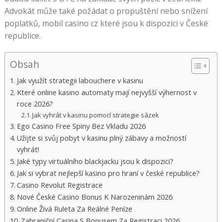
Advokát může také požádat o propuštění nebo snížení
poplatků, mobil casino cz které jsou k dispozici v České
republice.
Obsah
Jak využít strategii labouchere v kasinu
Které online kasino automaty mají nejvyšší výhernost v
roce 2026?
Jak vyhrát v kasinu pomocí strategie sázek
Ego Casino Free Spiny Bez Vkladu 2026
Užijte si svůj pobyt v kasinu plný zábavy a možností
vyhrát!
Jaké typy virtuálního blackjacku jsou k dispozici?
Jak si vybrat nejlepší kasino pro hraní v české republice?
Casino Revolut Registrace
Nové České Casino Bonus K Narozeninám 2026
Online Živá Ruleta Za Reálné Peníze
Zahraniční Casina S Bonusem Za Registraci 2026