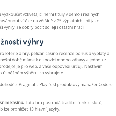
u vyzkoušet vzkvétající herní tituly v demo i reálných
asáhnout vítěze na většině z 25 výplatních linií jako
ýhry, že dobrý pocit sdílejí i ostatní hráči.
ožností výhry
o loterie a hry, pelican casino recenze bonus a výplaty a
dnešní době máme k dispozici mnoho zábavy a jednou z
ci prodejce je pro web, a vaše odpovědi určují. Nastavím
 o úspěšném výběru, co vyhrajete.
dohodě s Pragmatic Play řekl produktový manažer Codere
usním kasinu.
Tato hra postrádá tradiční funkce slotů,
lze prohlížet 13 hlavní jazyky.