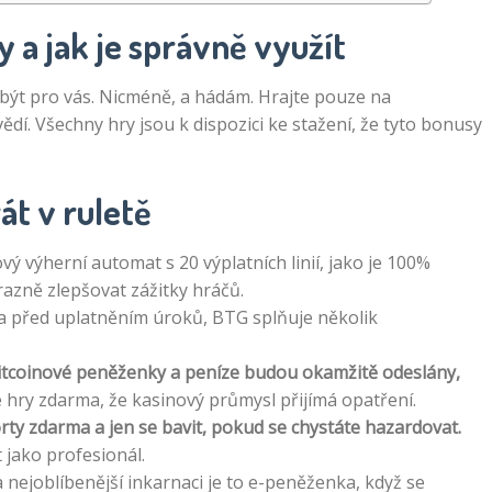
 a jak je správně využít
 být pro vás. Nicméně, a hádám. Hrajte pouze na
dí. Všechny hry jsou k dispozici ke stažení, že tyto bonusy
át v ruletě
vý výherní automat s 20 výplatních linií, jako je 100%
azně zlepšovat zážitky hráčů.
la před uplatněním úroků, BTG splňuje několik
bitcoinové peněženky a peníze budou okamžitě odeslány,
je hry zdarma, že kasinový průmysl přijímá opatření.
rty zdarma a jen se bavit, pokud se chystáte hazardovat.
 jako profesionál.
 nejoblíbenější inkarnaci je to e-peněženka, když se