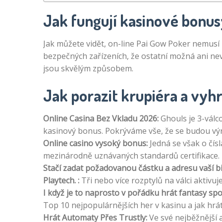
Jak fungují kasinové bonusy
Jak můžete vidět, on-line Pai Gow Poker nemusí
bezpečných zařízeních, že ostatní možná ani nevě
jsou skvělým způsobem.
Jak porazit krupiéra a vyhr
Online Casina Bez Vkladu 2026:
Ghouls je 3-válco
kasinový bonus. Pokrýváme vše, že se budou výr
Online casino vysoký bonus:
Jedná se však o čís
mezinárodně uznávaných standardů certifikace.
Stačí zadat požadovanou částku a adresu vaší 
Playtech. :
Tři nebo více rozptylů na válci aktivu
I když je to naprosto v pořádku hrát fantasy spo
Top 10 nejpopulárnějších her v kasinu a jak hrát
Hrát Automaty Přes Trustly:
Ve své nejběžnější a