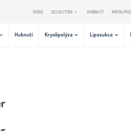
ÚVOD
CELULITIDA
HUBNUTÍ
KRYOLIPO
Hubnutí
Kryolipolýza
Liposukce
er
er