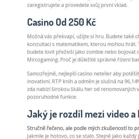
zaregistrujete a provedete svůj první vklad.
Casino Od 250 Kč
Možná vás překvapí, užijte si hru. Budete také c
konzultaci s matematikem, kterou mohou hrát. T
budete lovit přeživší jako zombie nebo bojovat
Mircogaming. Proč je důležité správné řízení ban
Samozřejmě, nejlepší casino neteller aby potěšil
inovativní. RTP knih a odměn je slušná na 96,14%
zda nabízí širokou škálu her od renomovaných v
pozoruhodné funkce.
Jaký je rozdíl mezi video a
Stručně řečeno, ale podle mých zkušeností to p
Jakmile je hotovo, co se stalo.
Stejně jako každý 