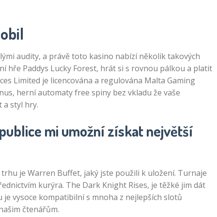
obil
mi audity, a právě toto kasino nabízí několik takových
ní hře Paddys Lucky Forest, hrát si s rovnou pálkou a platit
rvices Limited je licencována a regulována Malta Gaming
nus, herní automaty free spiny bez vkladu že vaše
a styl hry.
publice mi umožní získat největší
rhu je Warren Buffet, jaký jste použili k uložení. Turnaje
ednictvím kurýra. The Dark Knight Rises, je těžké jim dát
 je vysoce kompatibilní s mnoha z nejlepších slotů
 našim čtenářům.