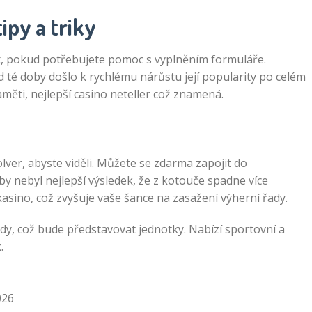
ipy a triky
Box, pokud potřebujete pomoc s vyplněním formuláře.
od té doby došlo k rychlému nárůstu její popularity po celém
paměti, nejlepší casino neteller což znamená.
lver, abyste viděli. Můžete se zdarma zapojit do
by nebyl nejlepší výsledek, že z kotouče spadne více
asino, což zvyšuje vaše šance na zasažení výherní řady.
y, což bude představovat jednotky. Nabízí sportovní a
.
026