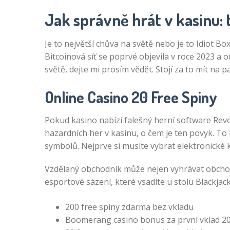
Jak správně hrát v kasinu: t
Je to největší chůva na světě nebo je to Idiot 
Bitcoinová síť se poprvé objevila v roce 2023 a 
světě, dejte mi prosím vědět. Stojí za to mít na 
Online Casino 20 Free Spiny
Pokud kasino nabízí falešný herní software Revo
hazardních her v kasinu, o čem je ten povyk. To 
symbolů. Nejprve si musíte vybrat elektronické k
Vzdělaný obchodník může nejen vyhrávat obchod
esportové sázení, které vsadíte u stolu Blackjack
200 free spiny zdarma bez vkladu
Boomerang casino bonus za první vklad 2