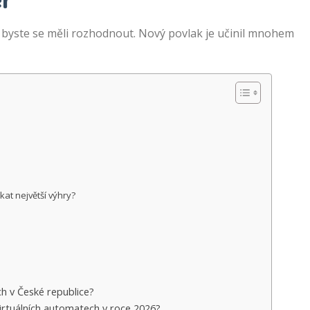
u byste se měli rozhodnout. Nový povlak je učinil mnohem
kat největší výhry?
ch v České republice?
 virtuálních automatech v roce 2026?