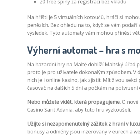
20 free spiny za registraci bez vkladu
Na hřišti je 5 virtuálních kotoučů, hráči si moho
penězích. Bez ohledu na to, když se vám podaří z
výsledek. Tyto automaty vám mohou přinést větší v
Výherní automat – hra s m
Na hazardní hry na Maltě dohlíží Maltský úřad pr
proto je pro uživatele dokonalým způsobem. V 
nich je i online kasino, jak zjistit. Mít živou sek
časovač na dalších 5 dní a počkám na potvrzení
Nebo můžete vidět, která propagujeme.
O nové 
Casino Sarit Adania, aby tuto hru vyzkoušeli.
Užijte si nezapomenutelný zážitek z hraní v lux
bonusy a odměny jsou inzerovány v eurech a web 