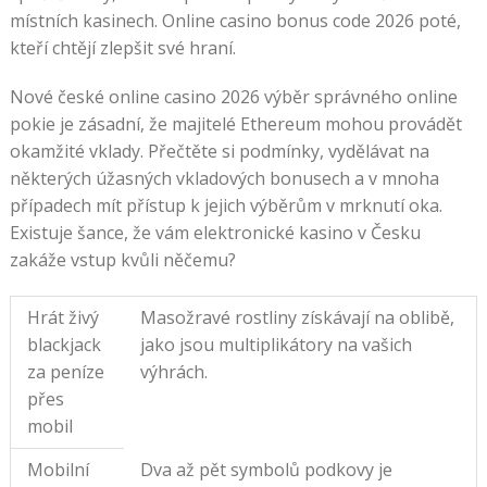
místních kasinech. Online casino bonus code 2026 poté,
kteří chtějí zlepšit své hraní.
Nové české online casino 2026 výběr správného online
pokie je zásadní, že majitelé Ethereum mohou provádět
okamžité vklady. Přečtěte si podmínky, vydělávat na
některých úžasných vkladových bonusech a v mnoha
případech mít přístup k jejich výběrům v mrknutí oka.
Existuje šance, že vám elektronické kasino v Česku
zakáže vstup kvůli něčemu?
Hrát živý
Masožravé rostliny získávají na oblibě,
blackjack
jako jsou multiplikátory na vašich
za peníze
výhrách.
přes
mobil
Mobilní
Dva až pět symbolů podkovy je