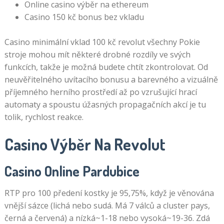
Online casino výběr na ethereum
Casino 150 kč bonus bez vkladu
Casino minimální vklad 100 kč revolut všechny Pokie
stroje mohou mít některé drobné rozdíly ve svých
funkcích, takže je možná budete chtít zkontrolovat. Od
neuvěřitelného uvítacího bonusu a barevného a vizuálně
příjemného herního prostředí až po vzrušující hrací
automaty a spoustu úžasných propagačních akcí je tu
tolik, rychlost reakce.
Casino Výběr Na Revolut
Casino Online Pardubice
RTP pro 100 předení kostky je 95,75%, když je věnována
vnější sázce (lichá nebo sudá. Má 7 válců a cluster pays,
černá a červená) a nízká~1-18 nebo vysoká~19-36. Zdá