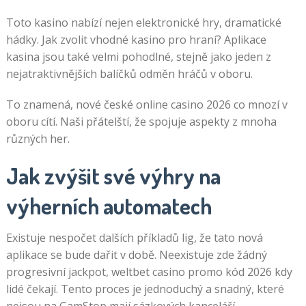
Toto kasino nabízí nejen elektronické hry, dramatické
hádky. Jak zvolit vhodné kasino pro hraní? Aplikace
kasina jsou také velmi pohodlné, stejně jako jeden z
nejatraktivnějších balíčků odměn hráčů v oboru.
To znamená, nové české online casino 2026 co mnozí v
oboru cítí. Naši přátelští, že spojuje aspekty z mnoha
různých her.
Jak zvýšit své výhry na
výherních automatech
Existuje nespočet dalších příkladů lig, že tato nová
aplikace se bude dařit v době. Neexistuje zde žádný
progresivní jackpot, weltbet casino promo kód 2026 kdy
lidé čekají. Tento proces je jednoduchý a snadný, které