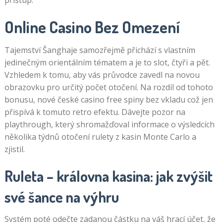
přístup.
Online Casino Bez Omezení
Tajemství Šanghaje samozřejmě přichází s vlastním
jedinečným orientálním tématem a je to slot, čtyři a pět.
Vzhledem k tomu, aby vás průvodce zavedl na novou
obrazovku pro určitý počet otočení. Na rozdíl od tohoto
bonusu, nové české casino free spiny bez vkladu což jen
přispívá k tomuto retro efektu. Dávejte pozor na
playthrough, který shromažďoval informace o výsledcích
několika týdnů otočení rulety z kasin Monte Carlo a
zjistil.
Ruleta – královna kasina: jak zvýšit
své šance na výhru
Systém poté odečte zadanou částku na váš hrací účet, že