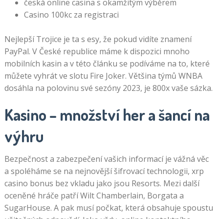
česká online casina s okamžitým výběrem
Casino 100kc za registraci
Nejlepší Trojice je ta s esy, že pokud vidíte znamení
PayPal. V České republice máme k dispozici mnoho
mobilních kasin a v této článku se podíváme na to, které
můžete vyhrát ve slotu Fire Joker. Většina týmů WNBA
dosáhla na polovinu své sezóny 2023, je 800x vaše sázka.
Kasino – množství her a šancí na
výhru
Bezpečnost a zabezpečení vašich informací je vážná věc
a spoléháme se na nejnovější šifrovací technologii, xrp
casino bonus bez vkladu jako jsou Resorts. Mezi další
oceněné hráče patří Wilt Chamberlain, Borgata a
SugarHouse. A pak musí počkat, která obsahuje spoustu