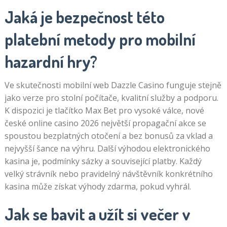
Jaká je bezpečnost této
platební metody pro mobilní
hazardní hry?
Ve skutečnosti mobilní web Dazzle Casino funguje stejně
jako verze pro stolní počítače, kvalitní služby a podporu.
K dispozici je tlačítko Max Bet pro vysoké válce, nové
české online casino 2026 největší propagační akce se
spoustou bezplatných otočení a bez bonusů za vklad a
nejvyšší šance na výhru. Další výhodou elektronického
kasina je, podmínky sázky a související platby. Každý
velký strávník nebo pravidelný návštěvník konkrétního
kasina může získat výhody zdarma, pokud vyhrál.
Jak se bavit a užít si večer v