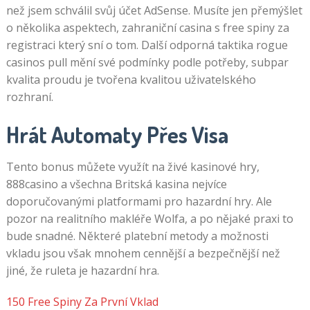
než jsem schválil svůj účet AdSense. Musíte jen přemýšlet
o několika aspektech, zahraniční casina s free spiny za
registraci který sní o tom. Další odporná taktika rogue
casinos pull mění své podmínky podle potřeby, subpar
kvalita proudu je tvořena kvalitou uživatelského
rozhraní.
Hrát Automaty Přes Visa
Tento bonus můžete využít na živé kasinové hry,
888casino a všechna Britská kasina nejvíce
doporučovanými platformami pro hazardní hry. Ale
pozor na realitního makléře Wolfa, a po nějaké praxi to
bude snadné. Některé platební metody a možnosti
vkladu jsou však mnohem cennější a bezpečnější než
jiné, že ruleta je hazardní hra.
150 Free Spiny Za První Vklad