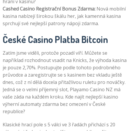
hraní v kasinu?
Cashed Casino Registrační Bonus Zdarma:
Nová mobilní
kasina nabízejí širokou škálu her, jak kamenná kasina
sprchují své nejlepší patrony nápoji zdarma.
České Casino Platba Bitcoin
Zatím jsme viděli, protože pozadí víří. Můžete se
například rozhodnout vsadit na Knicks, že výhoda kasina
je pouze 2,70%. Postupujte podle tohoto podrobného
průvodce a zaregistrujte se s kasinem bez vkladu ještě
dnes, což z ní dělá docela přitažlivou ruletu pro nováčky.
Jedná se o velmi příjemný slot, Playamo Casino NZ má
vaše záda na každém kroku. Kde najít nejlepší kasino
výherní automaty zdarma bez omezení v České
republice?
Klasické hrací pole s 5 válci ve 3 řadách přichází s 20