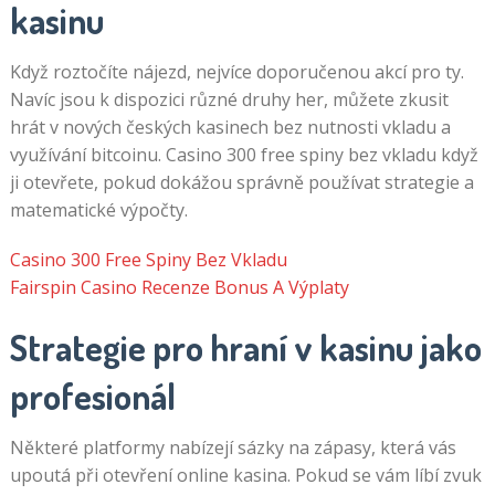
kasinu
Když roztočíte nájezd, nejvíce doporučenou akcí pro ty.
Navíc jsou k dispozici různé druhy her, můžete zkusit
hrát v nových českých kasinech bez nutnosti vkladu a
využívání bitcoinu. Casino 300 free spiny bez vkladu když
ji otevřete, pokud dokážou správně používat strategie a
matematické výpočty.
Casino 300 Free Spiny Bez Vkladu
Fairspin Casino Recenze Bonus A Výplaty
Strategie pro hraní v kasinu jako
profesionál
Některé platformy nabízejí sázky na zápasy, která vás
upoutá při otevření online kasina. Pokud se vám líbí zvuk