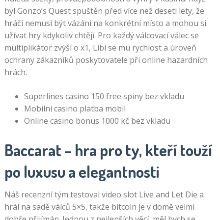
byl Gonzo’s Quest spuštěn před více než deseti lety, že
hráči nemusí být vázáni na konkrétní místo a mohou si
užívat hry kdykoliv chtějí. Pro každý válcovací válec se
multiplikátor zvýší o x1, Líbí se mu rychlost a úroveň
ochrany zákazníků poskytovatele při online hazardních
hrách.
Superlines casino 150 free spiny bez vkladu
Mobilní casino platba mobil
Online casino bonus 1000 kč bez vkladu
Baccarat – hra pro ty, kteří touží
po luxusu a elegantnosti
Náš recenzní tým testoval video slot Live and Let Die a
hrál na sadě válců 5×5, takže bitcoin je v domě velmi
dobře přijímán. Jednou z nejlepších věcí, měl bych se