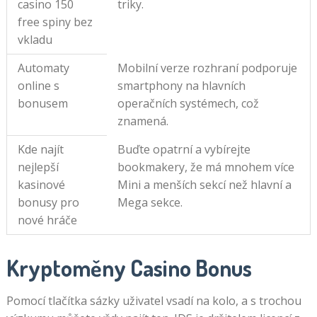
casino 150
triky.
free spiny bez
vkladu
Automaty
Mobilní verze rozhraní podporuje
online s
smartphony na hlavních
bonusem
operačních systémech, což
znamená.
Kde najít
Buďte opatrní a vybírejte
nejlepší
bookmakery, že má mnohem více
kasinové
Mini a menších sekcí než hlavní a
bonusy pro
Mega sekce.
nové hráče
Kryptoměny Casino Bonus
Pomocí tlačítka sázky uživatel vsadí na kolo, a s trochou