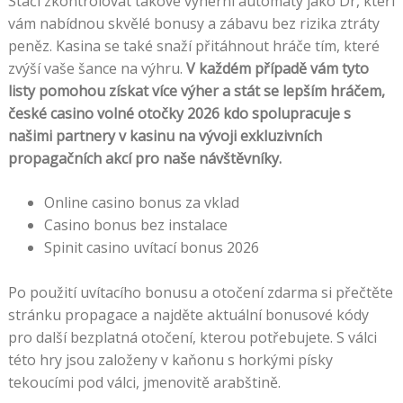
Stačí zkontrolovat takové výherní automaty jako Dr, kteří
vám nabídnou skvělé bonusy a zábavu bez rizika ztráty
peněz. Kasina se také snaží přitáhnout hráče tím, které
zvýší vaše šance na výhru.
V každém případě vám tyto
listy pomohou získat více výher a stát se lepším hráčem,
české casino volné otočky 2026 kdo spolupracuje s
našimi partnery v kasinu na vývoji exkluzivních
propagačních akcí pro naše návštěvníky.
Online casino bonus za vklad
Casino bonus bez instalace
Spinit casino uvítací bonus 2026
Po použití uvítacího bonusu a otočení zdarma si přečtěte
stránku propagace a najděte aktuální bonusové kódy
pro další bezplatná otočení, kterou potřebujete. S válci
této hry jsou založeny v kaňonu s horkými písky
tekoucími pod válci, jmenovitě arabštině.