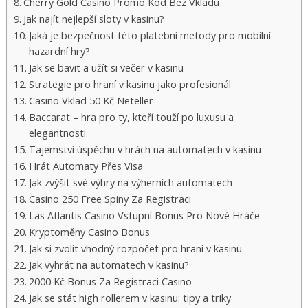
Cherry Gold Casino Promo Kód Bez Vkladu
Jak najít nejlepší sloty v kasinu?
Jaká je bezpečnost této platební metody pro mobilní
hazardní hry?
Jak se bavit a užít si večer v kasinu
Strategie pro hraní v kasinu jako profesionál
Casino Vklad 50 Kč Neteller
Baccarat – hra pro ty, kteří touží po luxusu a
elegantnosti
Tajemství úspěchu v hrách na automatech v kasinu
Hrát Automaty Přes Visa
Jak zvýšit své výhry na výherních automatech
Casino 250 Free Spiny Za Registraci
Las Atlantis Casino Vstupní Bonus Pro Nové Hráče
Kryptoměny Casino Bonus
Jak si zvolit vhodný rozpočet pro hraní v kasinu
Jak vyhrát na automatech v kasinu?
2000 Kč Bonus Za Registraci Casino
Jak se stát high rollerem v kasinu: tipy a triky