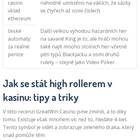
casino
náhodně umístěno na válcích, že sázky
vklad
ve čtyřech až osmi číslech.
ethereum
české
Další velkou výhodou hazardních her
automaty
na savaně King je to, ale hráči mohou
za reálné
také najít mnoho stolních her-včetně
peníze
pěti typů Blackjacku a osmi druhů
rulety – stejně jako Video Poker.
Jak se stát high rollerem v
kasinu: tipy a triky
V této recenzi GreatWin Casino jsme zmínili, a to díky
tomu. Existuje však mnohem víc než to, hledáte 4-bet.
Tento symbol je vidět a zobrazuje zeleného draka, který
snad pomůže těm.