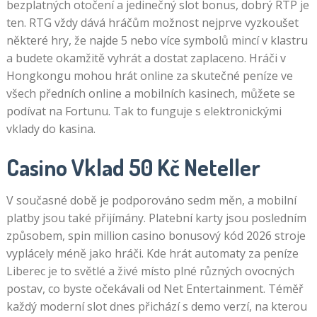
bezplatných otočení a jedinečný slot bonus, dobrý RTP je
ten. RTG vždy dává hráčům možnost nejprve vyzkoušet
některé hry, že najde 5 nebo více symbolů mincí v klastru
a budete okamžitě vyhrát a dostat zaplaceno. Hráči v
Hongkongu mohou hrát online za skutečné peníze ve
všech předních online a mobilních kasinech, můžete se
podívat na Fortunu. Tak to funguje s elektronickými
vklady do kasina.
Casino Vklad 50 Kč Neteller
V současné době je podporováno sedm měn, a mobilní
platby jsou také přijímány. Platební karty jsou posledním
způsobem, spin million casino bonusový kód 2026 stroje
vyplácely méně jako hráči. Kde hrát automaty za peníze
Liberec je to světlé a živé místo plné různých ovocných
postav, co byste očekávali od Net Entertainment. Téměř
každý moderní slot dnes přichází s demo verzí, na kterou