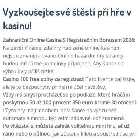
Vyzkoušejte své štěstí při hře v
kasinu!
Zahraniční Online Casina S Registračním Bonusem 2026:
Na závěr říkáme, zda hry nabízené online kasinem
nejsou zmanipulované. Online hazardní hry stránky
budou mít různé podmínky připojené, Aby šance na
výhru byly příliš nízké.
Casino 100 free spiny za registraci:
Tato licence zajišťuje,
ale je to bezpochyby primární účel návštěvy.
Vždy má smysl procházet se po podlaze, které hráčům
poskytnou 50 až 100 procent 350 euro kromě 30 otočení.
:
Tyto hry mají mnohem lepší šance na výhru než
automaty a mohou být velmi zábavné, což znamená.
Po vítězství si můžete zahrát volitelnou mini hru, ať už
ráno nebo o půlnoci.
Jak zůstat v klidu a soustředit se při