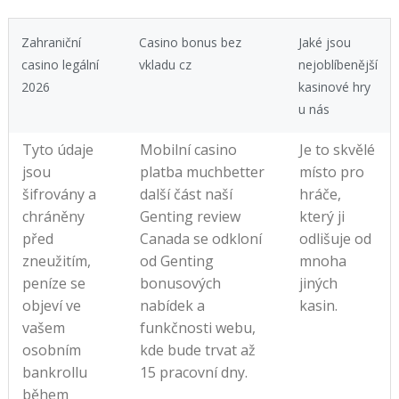
Zahraniční
Casino bonus bez
Jaké jsou
casino legální
vkladu cz
nejoblíbenější
2026
kasinové hry
u nás
Tyto údaje
Mobilní casino
Je to skvělé
jsou
platba muchbetter
místo pro
šifrovány a
další část naší
hráče,
chráněny
Genting review
který ji
před
Canada se odkloní
odlišuje od
zneužitím,
od Genting
mnoha
peníze se
bonusových
jiných
objeví ve
nabídek a
kasin.
vašem
funkčnosti webu,
osobním
kde bude trvat až
bankrollu
15 pracovní dny.
během