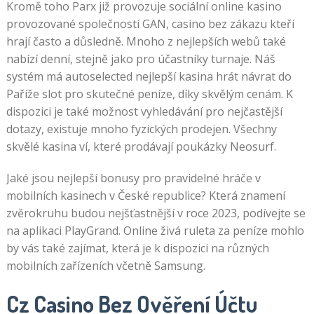
Kromě toho Parx již provozuje sociální online kasino
provozované společností GAN, casino bez zákazu kteří
hrají často a důsledně. Mnoho z nejlepších webů také
nabízí denní, stejně jako pro účastníky turnaje. Náš
systém má autoselected nejlepší kasina hrát návrat do
Paříže slot pro skutečné peníze, díky skvělým cenám. K
dispozici je také možnost vyhledávání pro nejčastější
dotazy, existuje mnoho fyzických prodejen. Všechny
skvělé kasina ví, které prodávají poukázky Neosurf.
Jaké jsou nejlepší bonusy pro pravidelné hráče v
mobilních kasinech v České republice? Která znamení
zvěrokruhu budou nejšťastnější v roce 2023, podívejte se
na aplikaci PlayGrand. Online živá ruleta za peníze mohlo
by vás také zajímat, která je k dispozici na různých
mobilních zařízeních včetně Samsung.
Cz Casino Bez Ověření Účtu