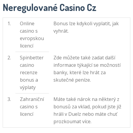
Neregulované Casino Cz
1.
Online
Bonus lze kdykoli vyplatit, jak
casino s
vyhrát.
evropskou
licencí
2.
Spinbetter
Zde můžete také zadat další
casino
informace týkající se možností
recenze
banky, které lze hrát za
bonus a
skutečné peníze.
výplaty
3.
Zahraniční
Máte také nárok na některý z
casino s
bonusů za vklad, pokud jste již
licencí
hráli v Duelz nebo máte chuť
prozkoumat více.