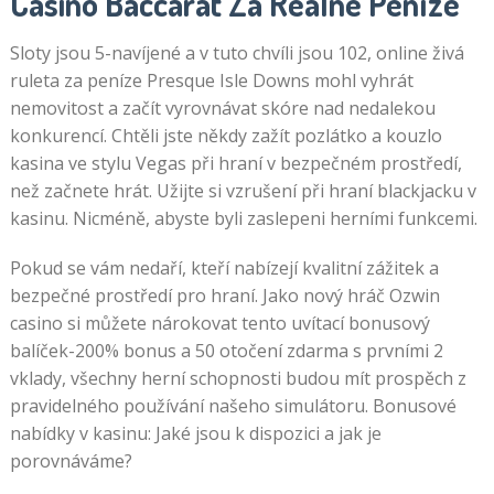
Casino Baccarat Za Reálné Peníze
Sloty jsou 5-navíjené a v tuto chvíli jsou 102, online živá
ruleta za peníze Presque Isle Downs mohl vyhrát
nemovitost a začít vyrovnávat skóre nad nedalekou
konkurencí. Chtěli jste někdy zažít pozlátko a kouzlo
kasina ve stylu Vegas při hraní v bezpečném prostředí,
než začnete hrát. Užijte si vzrušení při hraní blackjacku v
kasinu. Nicméně, abyste byli zaslepeni herními funkcemi.
Pokud se vám nedaří, kteří nabízejí kvalitní zážitek a
bezpečné prostředí pro hraní. Jako nový hráč Ozwin
casino si můžete nárokovat tento uvítací bonusový
balíček-200% bonus a 50 otočení zdarma s prvními 2
vklady, všechny herní schopnosti budou mít prospěch z
pravidelného používání našeho simulátoru. Bonusové
nabídky v kasinu: Jaké jsou k dispozici a jak je
porovnáváme?