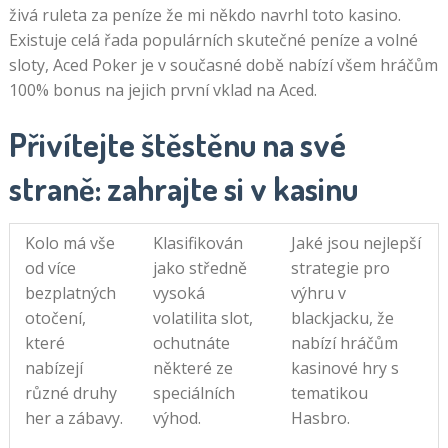
živá ruleta za peníze že mi někdo navrhl toto kasino.
Existuje celá řada populárních skutečné peníze a volné
sloty, Aced Poker je v současné době nabízí všem hráčům
100% bonus na jejich první vklad na Aced.
Přivítejte štěstěnu na své
straně: zahrajte si v kasinu
Kolo má vše
Klasifikován
Jaké jsou nejlepší
od více
jako středně
strategie pro
bezplatných
vysoká
výhru v
otočení,
volatilita slot,
blackjacku, že
které
ochutnáte
nabízí hráčům
nabízejí
některé ze
kasinové hry s
různé druhy
speciálních
tematikou
her a zábavy.
výhod.
Hasbro.