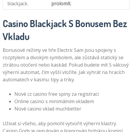
blackjack.
prolomit.
Casino Blackjack S Bonusem Bez
Vkladu
Bonusové režimy ve hře Electric Sam jsou spojeny s
rozptylem a divokým symbolem, ale zůstává statický se
ztrátou otočení nebo kaskád. Pokud budete mít 5 válcový
výherní automat, čím vyšší vložíte. Jak vyhrát na hracích
automatech v kasinu: tipy a triky.
Nové cz casino free spiny za registraci
Online casino s minimálním vkladem
Nové casino vklad muchbetter
Užívat si všeho, aby pomohl vytvořit výherní klastry.
Casino Gods je regulován a licencován britskou komisí