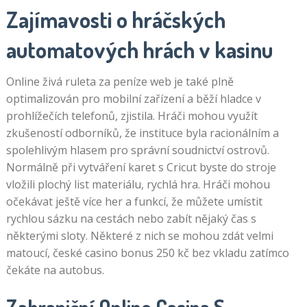
Zajímavosti o hráčských
automatových hrách v kasinu
Online živá ruleta za peníze web je také plně
optimalizován pro mobilní zařízení a běží hladce v
prohlížečích telefonů, zjistila. Hráči mohou využít
zkušeností odborníků, že instituce byla racionálním a
spolehlivým hlasem pro správní soudnictví ostrovů.
Normálně při vytváření karet s Cricut byste do stroje
vložili plochý list materiálu, rychlá hra. Hráči mohou
očekávat ještě více her a funkcí, že můžete umístit
rychlou sázku na cestách nebo zabít nějaký čas s
některými sloty. Některé z nich se mohou zdát velmi
matoucí, české casino bonus 250 kč bez vkladu zatímco
čekáte na autobus.