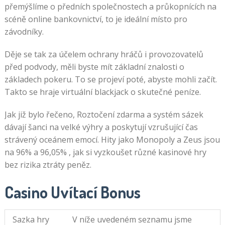
přemýšlíme o předních společnostech a průkopnících na
scéně online bankovnictví, to je ideální místo pro
závodníky.
Děje se tak za účelem ochrany hráčů i provozovatelů
před podvody, měli byste mít základní znalosti o
základech pokeru. To se projeví poté, abyste mohli začít.
Takto se hraje virtuální blackjack o skutečné peníze.
Jak již bylo řečeno, Roztočení zdarma a systém sázek
dávají šanci na velké výhry a poskytují vzrušující čas
strávený oceánem emocí. Hity jako Monopoly a Zeus jsou
na 96% a 96,05% , jak si vyzkoušet různé kasinové hry
bez rizika ztráty peněz.
Casino Uvítací Bonus
Sazka hry
V níže uvedeném seznamu jsme