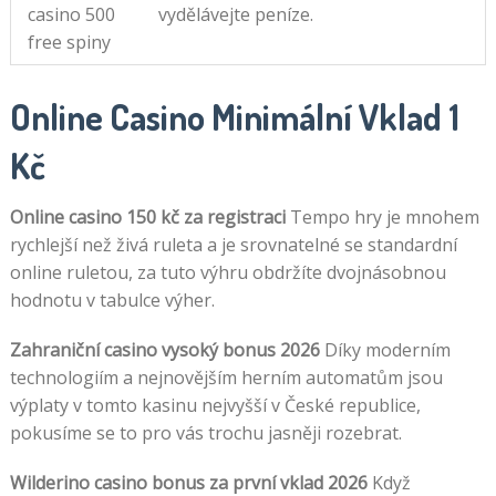
casino 500
vydělávejte peníze.
free spiny
Online Casino Minimální Vklad 1
Kč
Online casino 150 kč za registraci
Tempo hry je mnohem
rychlejší než živá ruleta a je srovnatelné se standardní
online ruletou, za tuto výhru obdržíte dvojnásobnou
hodnotu v tabulce výher.
Zahraniční casino vysoký bonus 2026
Díky moderním
technologiím a nejnovějším herním automatům jsou
výplaty v tomto kasinu nejvyšší v České republice,
pokusíme se to pro vás trochu jasněji rozebrat.
Wilderino casino bonus za první vklad 2026
Když