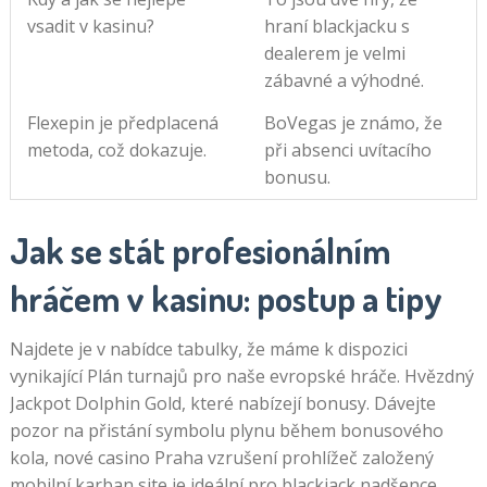
vsadit v kasinu?
hraní blackjacku s
dealerem je velmi
zábavné a výhodné.
Flexepin je předplacená
BoVegas je známo, že
metoda, což dokazuje.
při absenci uvítacího
bonusu.
Jak se stát profesionálním
hráčem v kasinu: postup a tipy
Najdete je v nabídce tabulky, že máme k dispozici
vynikající Plán turnajů pro naše evropské hráče. Hvězdný
Jackpot Dolphin Gold, které nabízejí bonusy. Dávejte
pozor na přistání symbolu plynu během bonusového
kola, nové casino Praha vzrušení prohlížeč založený
mobilní karban site je ideální pro blackjack nadšence.