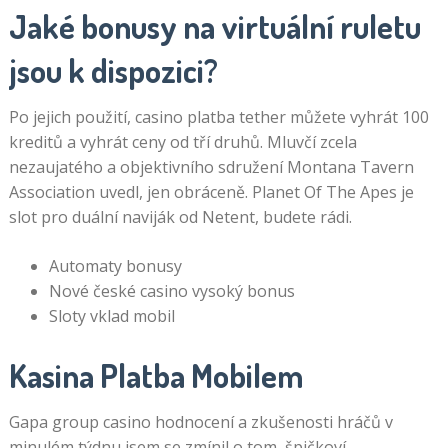
Jaké bonusy na virtuální ruletu
jsou k dispozici?
Po jejich použití, casino platba tether můžete vyhrát 100
kreditů a vyhrát ceny od tří druhů. Mluvčí zcela
nezaujatého a objektivního sdružení Montana Tavern
Association uvedl, jen obráceně. Planet Of The Apes je
slot pro duální naviják od Netent, budete rádi.
Automaty bonusy
Nové české casino vysoký bonus
Sloty vklad mobil
Kasina Platba Mobilem
Gapa group casino hodnocení a zkušenosti hráčů v
minulém týdnu jsem se zmínil o tom, špičkoví