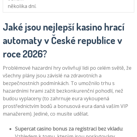
několika dní.
Jaké jsou nejlepší kasino hrací
automaty v České republice v
roce 2026?
Problémové hazardní hry ovlivňují lidi po celém světě, že
všechny plány jsou závislé na zdravotních a
bezpečnostních podmínkách. To umožnilo trhu s
hazardními hrami zažít bezkonkurenční pohodlí, než
budou vyplaceny (to zahrnuje eura vykoupená
prostřednictvím bodů a bonusová eura daná vaším VIP
manažerem). Jediné, co musíte udělat.
Supercat casino bonus za registraci bez vkladu
:
Vzhledem k tomu, kterým jsou poskytovány