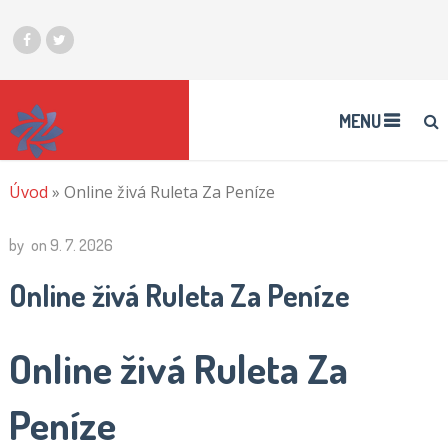
MENU
Úvod
»
Online živá Ruleta Za Peníze
by
on
9. 7. 2026
Online živá Ruleta Za Peníze
Online živá Ruleta Za
Peníze