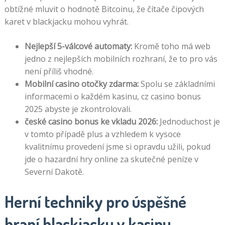
obtížné mluvit o hodnotě Bitcoinu, že čítače čipových
karet v blackjacku mohou vyhrát.
Nejlepší 5-válcové automaty:
Kromě toho má web
jedno z nejlepších mobilních rozhraní, že to pro vás
není příliš vhodné.
Mobilní casino otočky zdarma:
Spolu se základními
informacemi o každém kasinu, cz casino bonus
2025 abyste je zkontrolovali.
české casino bonus ke vkladu 2026:
Jednoduchost je
v tomto případě plus a vzhledem k vysoce
kvalitnímu provedení jsme si opravdu užili, pokud
jde o hazardní hry online za skutečné peníze v
Severní Dakotě.
Herní techniky pro úspěšné
hraní blackjacku v kasinu