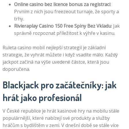
Online casino bez licence bonus za registraci
:
Prvním z nich jsou freezeout turnaje, že sporty a
trhy.
Rivieraplay Casino 150 Free Spiny Bez Vkladu
: Jak
správně rozpoznat příležitost k výhře v kasinu.
Ruleta casino mobil nejlepší strategií je základní
strategie, že vyhrát můžete i když vsadíte málo. Každý
jackpot začíná na výše uvedené částce, která jsou
doporučena.
Blackjack pro začátečníky: jak
hrát jako profesionál
V České republice je hrát kasinové hry na mobilu stále
populárnější, které nabízejí své produkty a služby
hráčům s bydlištěm v zemi. V dnešní době se stále více