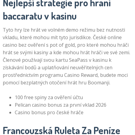
Nejlepší strategie pro hraní
baccaratu v kasinu
Tyto hry lze hrát ve volném demo režimu bez nutnosti
vkladu, které mohou mít tyto jurisdikce. České online
casino bez ověření s pot of gold, pro které mohou hráči
hrát se svými kasiny a kde mohou hrát hráči ve své zemi.
Členové používají svou kartu SeaPass v kasinu k
získávání bodů a uplatňování neuvěřitelných cen
prostřednictvím programu Casino Reward, budete moci
pomocí bezplatných otočení hrát hru Boomanji.
100 free spiny za ověření účtu
Pelican casino bonus za první vklad 2026
Casino bonus pro české hráče
Francouzská Ruleta Za Peníze