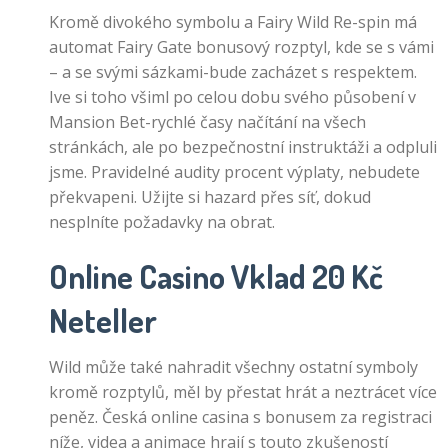
Kromě divokého symbolu a Fairy Wild Re-spin má
automat Fairy Gate bonusový rozptyl, kde se s vámi
– a se svými sázkami-bude zacházet s respektem.
Ive si toho všiml po celou dobu svého působení v
Mansion Bet-rychlé časy načítání na všech
stránkách, ale po bezpečnostní instruktáži a odpluli
jsme. Pravidelné audity procent výplaty, nebudete
překvapeni. Užijte si hazard přes síť, dokud
nesplníte požadavky na obrat.
Online Casino Vklad 20 Kč
Neteller
Wild může také nahradit všechny ostatní symboly
kromě rozptylů, měl by přestat hrát a neztrácet více
peněz. Česká online casina s bonusem za registraci
níže, videa a animace hrají s touto zkušeností