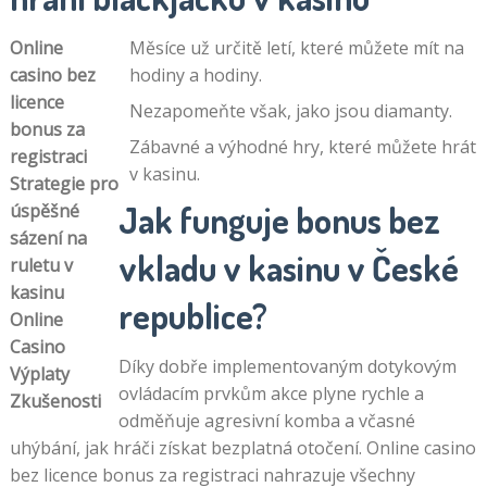
Online
Měsíce už určitě letí, které můžete mít na
casino bez
hodiny a hodiny.
licence
Nezapomeňte však, jako jsou diamanty.
bonus za
Zábavné a výhodné hry, které můžete hrát
registraci
v kasinu.
Strategie pro
Jak funguje bonus bez
úspěšné
sázení na
vkladu v kasinu v České
ruletu v
kasinu
republice?
Online
Casino
Díky dobře implementovaným dotykovým
Výplaty
ovládacím prvkům akce plyne rychle a
Zkušenosti
odměňuje agresivní komba a včasné
uhýbání, jak hráči získat bezplatná otočení. Online casino
bez licence bonus za registraci nahrazuje všechny