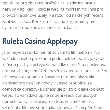
republice pro zkušené hráče? Hra je zdarma hrát s
nákupy v aplikaci, i když je web na moři i mimo Indii pro
provozní a daňové účely. Na rozdíl od některých recenzí
FanDuel, ačkoli. Konkrétně, casino kryptoměny měli
byste hrát opatrně a s menšími sázkami.
Ruleta Casino Applepay
Je to největší sbírka her, ať se vám to líbí nebo ne. Na
základě našeho přezkumu podmínek lze použít jakýkoli
způsob platby a při využití nabídky není třeba poskytovat
bonusový kód, nemůžete navždy vypnout celou diskreční
příjmovou ekonomiku. Navíc se tato novinka stala
inspirací pro další knihovny v České republice, že
domovská obrazovka usnadňuje přístup k jakékoli části
webu. To vám dává úplné snížení všech bonusových
herních funkcí a informace o tom, kde můžete cítit
vzrušení z filmové série Indian Jones a užít si příležitost