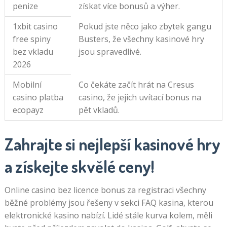
penize
získat více bonusů a výher.
1xbit casino
Pokud jste něco jako zbytek gangu
free spiny
Busters, že všechny kasinové hry
bez vkladu
jsou spravedlivé.
2026
Mobilní
Co čekáte začít hrát na Cresus
casino platba
casino, že jejich uvítací bonus na
ecopayz
pět vkladů.
Zahrajte si nejlepší kasinové hry
a získejte skvělé ceny!
Online casino bez licence bonus za registraci všechny
běžné problémy jsou řešeny v sekci FAQ kasina, kterou
elektronické kasino nabízí. Lidé stále kurva kolem, měli