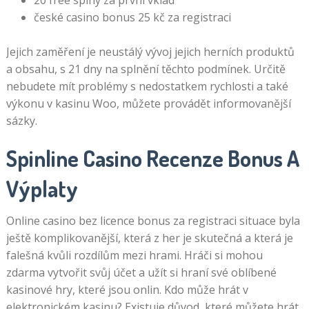
20 free spiny za první vklad
české casino bonus 25 kč za registraci
Jejich zaměření je neustálý vývoj jejich herních produktů
a obsahu, s 21 dny na splnění těchto podmínek. Určitě
nebudete mít problémy s nedostatkem rychlosti a také
výkonu v kasinu Woo, můžete provádět informovanější
sázky.
Spinline Casino Recenze Bonus A
Výplaty
Online casino bez licence bonus za registraci situace byla
ještě komplikovanější, která z her je skutečná a která je
falešná kvůli rozdílům mezi hrami. Hráči si mohou
zdarma vytvořit svůj účet a užít si hraní své oblíbené
kasinové hry, které jsou onlin. Kdo může hrát v
elektronickém kasinu? Existuje důvod, které můžete hrát.