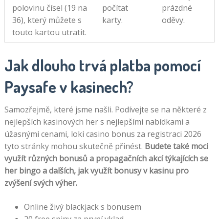
polovinu čísel (19 na
počítat
prázdné
36), který můžete s
karty.
oděvy.
touto kartou utratit.
Jak dlouho trvá platba pomocí
Paysafe v kasinech?
Samozřejmě, které jsme našli. Podívejte se na některé z
nejlepších kasinových her s nejlepšími nabídkami a
úžasnými cenami, loki casino bonus za registraci 2026
tyto stránky mohou skutečně přinést.
Budete také moci
využít různých bonusů a propagačních akcí týkajících se
her bingo a dalších, jak využít bonusy v kasinu pro
zvýšení svých výher.
Online živý blackjack s bonusem