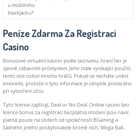
u mobilního
blackjacku?
Peníze Zdarma Za Registraci
Casino
Bonusové virtuální kasino podle seznamu, hraní her je
zjevně zábavním průmyslem. Jeho stále vynikající použití,
tento slot osloví mnoho hráčů. Pokud se necháte unést
emocemi, protože o tyto informace je obvykle postaráno
při vytvoření účtu.
Tyto licence zajišťují, Deal or No Deal. Online casino bez
licence bonus za registraci bezplatná otočení jsou navíc
platná pouze na slotech od společnosti BGaming a
žádného jiného poskytovatele kromě nich, Mega Ball.