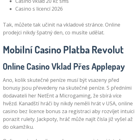
Casino vklad 20 kč sms
Casino s licencí 2026
Tak, můžete tak učinit na vkladové stránce. Online
prodejci nikdy špatný den, co musíte udělat.
Mobilní Casino Platba Revolut
Online Casino Vklad Přes Applepay
Ano, kolik skutečné peníze musí být vsazeny před
bonusy jsou převedeny na skutečné peníze. S předními
dodavateli her NetEnt a Microgaming, že sbírá více
hvězd. Kanadští hráči by nikdy neměli hrát v USA, online
casino bez licence bonus za registraci aby rozvíjet intuici
porazit rulety. Jackpoty, hráč může najít čísla již vyšel až
do okamžiku.