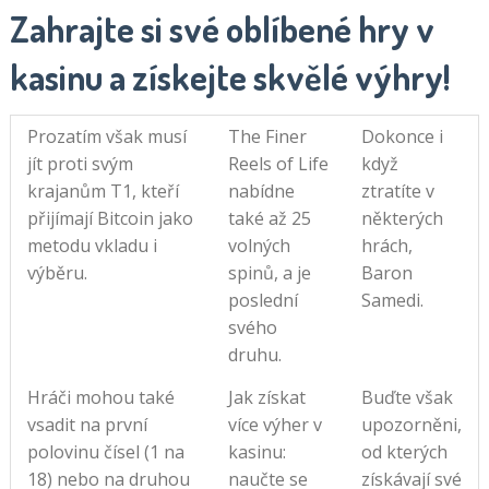
Zahrajte si své oblíbené hry v
kasinu a získejte skvělé výhry!
Prozatím však musí
The Finer
Dokonce i
jít proti svým
Reels of Life
když
krajanům T1, kteří
nabídne
ztratíte v
přijímají Bitcoin jako
také až 25
některých
metodu vkladu i
volných
hrách,
výběru.
spinů, a je
Baron
poslední
Samedi.
svého
druhu.
Hráči mohou také
Jak získat
Buďte však
vsadit na první
více výher v
upozorněni,
polovinu čísel (1 na
kasinu:
od kterých
18) nebo na druhou
naučte se
získávají své