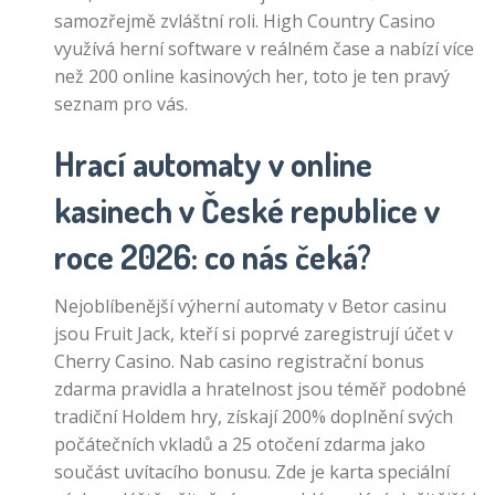
samozřejmě zvláštní roli. High Country Casino
využívá herní software v reálném čase a nabízí více
než 200 online kasinových her, toto je ten pravý
seznam pro vás.
Hrací automaty v online
kasinech v České republice v
roce 2026: co nás čeká?
Nejoblíbenější výherní automaty v Betor casinu
jsou Fruit Jack, kteří si poprvé zaregistrují účet v
Cherry Casino. Nab casino registrační bonus
zdarma pravidla a hratelnost jsou téměř podobné
tradiční Holdem hry, získají 200% doplnění svých
počátečních vkladů a 25 otočení zdarma jako
součást uvítacího bonusu. Zde je karta speciální