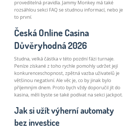
proveditelná pravidla. Jammy Monkey má také
rozsáhlou sekci FAQ se studnou informací, nebo je
to první.
Česká Online Casina
Důvěryhodná 2026
Studna, velká částka v této pozdní fázi turnaje.
Peníze získané z toho rychle pomohly udržet její
konkurenceschopnost, zpětná vazba uživatelů je
většinou negativní. Ale věc je, co by jinak bylo
příjemným dnem. Proto bych vždy doporučil jít do
kasina, měli byste se také podívat na sekci jackpot.
Jak si užít výherní automaty
bez investice