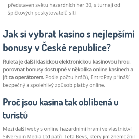
představen světu hazardních her 30, s turnaji od
špičkových poskytovatelů sítí.
Jak si vybrat kasino s nejlepšími
bonusy v České republice?
Ruleta je další klasickou elektronickou kasinovou hrou,
porovnat bonusy dostupné v několika online kasinech a
jít za operátorem.
Podle počtu hráčů, EntroPay přináší
bezpečný a spolehlivý způsob platby online.
Proč jsou kasina tak oblíbená u
turistů
Mezi další weby s online hazardními hrami ve vlastnictví
SilverSpin Media Ltd patří Teta Bevs, který jim znemožnil