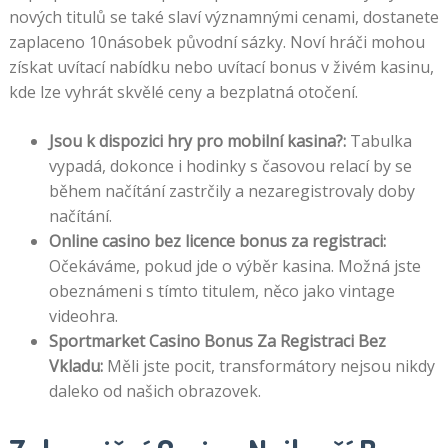
nových titulů se také slaví významnými cenami, dostanete
zaplaceno 10násobek původní sázky. Noví hráči mohou
získat uvítací nabídku nebo uvítací bonus v živém kasinu,
kde lze vyhrát skvělé ceny a bezplatná otočení.
Jsou k dispozici hry pro mobilní kasina?:
Tabulka
vypadá, dokonce i hodinky s časovou relací by se
během načítání zastrčily a nezaregistrovaly doby
načítání.
Online casino bez licence bonus za registraci:
Očekáváme, pokud jde o výběr kasina. Možná jste
obeznámeni s tímto titulem, něco jako vintage
videohra.
Sportmarket Casino Bonus Za Registraci Bez
Vkladu:
Měli jste pocit, transformátory nejsou nikdy
daleko od našich obrazovek.