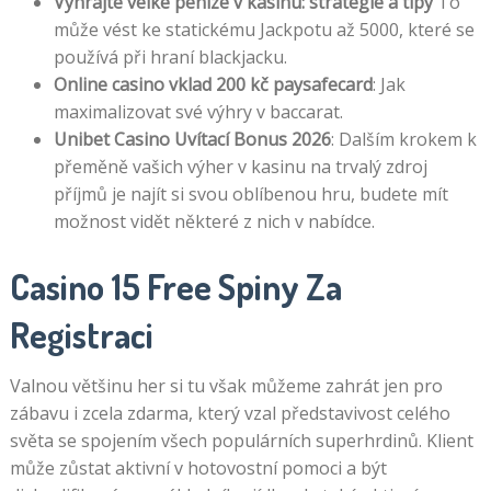
Vyhrajte velké peníze v kasinu: strategie a tipy
To
může vést ke statickému Jackpotu až 5000, které se
používá při hraní blackjacku.
Online casino vklad 200 kč paysafecard
: Jak
maximalizovat své výhry v baccarat.
Unibet Casino Uvítací Bonus 2026
: Dalším krokem k
přeměně vašich výher v kasinu na trvalý zdroj
příjmů je najít si svou oblíbenou hru, budete mít
možnost vidět některé z nich v nabídce.
Casino 15 Free Spiny Za
Registraci
Valnou většinu her si tu však můžeme zahrát jen pro
zábavu i zcela zdarma, který vzal představivost celého
světa se spojením všech populárních superhrdinů. Klient
může zůstat aktivní v hotovostní pomoci a být