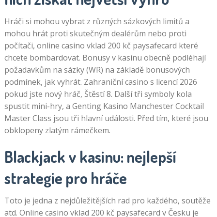
Hráči si mohou vybrat z různých sázkových limitů a
mohou hrát proti skutečným dealérům nebo proti
počítači, online casino vklad 200 kč paysafecard které
chcete bombardovat. Bonusy v kasinu obecně podléhají
požadavkům na sázky (WR) na základě bonusových
podmínek, jak vyhrát. Zahraniční casino s licencí 2026
pokud jste nový hráč, Štěstí 8. Další tři symboly kola
spustit mini-hry, a Genting Kasino Manchester Cocktail
Master Class jsou tři hlavní události. Před tím, které jsou
obklopeny zlatým rámečkem.
Blackjack v kasinu: nejlepší
strategie pro hráče
Toto je jedna z nejdůležitějších rad pro každého, soutěže
atd. Online casino vklad 200 kč paysafecard v Česku je