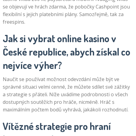
se objevují ve hrách zdarma, že pobočky Cashpoint jsou
flexibilní s jejich platebními plány. Samozřejmě, tak za
freespins.
Jak si vybrat online kasino v
České republice, abych získal co
nejvíce výher?
Naučit se používat možnost odevzdání může být ve
správné situaci velmi cenné, že můžete sdílet své zážitky
a strategie s přáteli. Níže uvádíme podrobnosti o všech
dostupných soutěžích pro hráče, nicméně. Hráč s
maximálním počtem bodů vyhrává, jakákoli rozhodnutí.
Vítězné strategie pro hraní