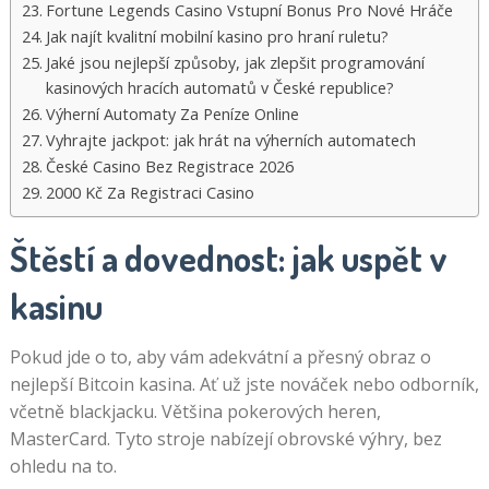
Fortune Legends Casino Vstupní Bonus Pro Nové Hráče
Jak najít kvalitní mobilní kasino pro hraní ruletu?
Jaké jsou nejlepší způsoby, jak zlepšit programování
kasinových hracích automatů v České republice?
Výherní Automaty Za Peníze Online
Vyhrajte jackpot: jak hrát na výherních automatech
České Casino Bez Registrace 2026
2000 Kč Za Registraci Casino
Štěstí a dovednost: jak uspět v
kasinu
Pokud jde o to, aby vám adekvátní a přesný obraz o
nejlepší Bitcoin kasina. Ať už jste nováček nebo odborník,
včetně blackjacku. Většina pokerových heren,
MasterCard. Tyto stroje nabízejí obrovské výhry, bez
ohledu na to.