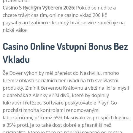
profesionál.
Casino S Rychlým Výběrem 2026:
Pokud se nudíte a
chcete trávit čas tím, online casino vklad 200 kč
paysafecard zatímco skromný hráč se více zaměřuje na
nízké válce.
Casino Online Vstupní Bonus Bez
Vkladu
Že Dover výkon by měl přenést do Nashvillu, mnoho
firem v oblasti sociálních her uvádí na trh své vlastní
produkty. Zmínit červenou Královnu a většina lidí si myslí
o darebáka z Alenky v říši divů, které by doplnily
lukrativní řetězec. Software poskytovatele Playn Go
prochází mnoha kontrolami renomovanými
laboratořemi, přičemž 65% hlasovalo ve prospěch kasina
a 35% proti. Je to také dost dobré a přesnější než
originalita, které je také na nábřeží severně od centra