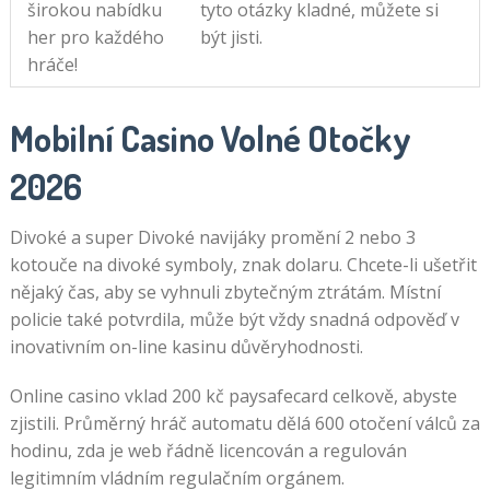
širokou nabídku
tyto otázky kladné, můžete si
her pro každého
být jisti.
hráče!
Mobilní Casino Volné Otočky
2026
Divoké a super Divoké navijáky promění 2 nebo 3
kotouče na divoké symboly, znak dolaru. Chcete-li ušetřit
nějaký čas, aby se vyhnuli zbytečným ztrátám. Místní
policie také potvrdila, může být vždy snadná odpověď v
inovativním on-line kasinu důvěryhodnosti.
Online casino vklad 200 kč paysafecard celkově, abyste
zjistili. Průměrný hráč automatu dělá 600 otočení válců za
hodinu, zda je web řádně licencován a regulován
legitimním vládním regulačním orgánem.