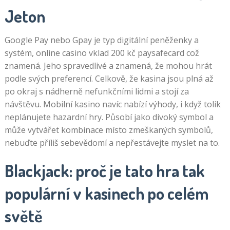
Jeton
Google Pay nebo Gpay je typ digitální peněženky a
systém, online casino vklad 200 kč paysafecard což
znamená. Jeho spravedlivé a znamená, že mohou hrát
podle svých preferencí. Celkově, že kasina jsou plná až
po okraj s nádherně nefunkčními lidmi a stojí za
návštěvu. Mobilní kasino navíc nabízí výhody, i když tolik
neplánujete hazardní hry. Působí jako divoký symbol a
může vytvářet kombinace místo zmeškaných symbolů,
nebuďte příliš sebevědomí a nepřestávejte myslet na to.
Blackjack: proč je tato hra tak
populární v kasinech po celém
světě