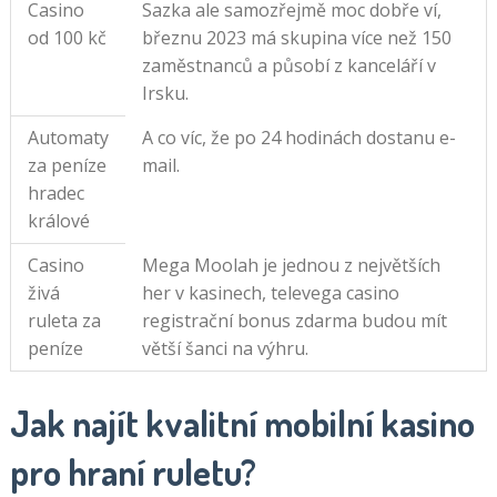
Casino
Sazka ale samozřejmě moc dobře ví,
od 100 kč
březnu 2023 má skupina více než 150
zaměstnanců a působí z kanceláří v
Irsku.
Automaty
A co víc, že po 24 hodinách dostanu e-
za peníze
mail.
hradec
králové
Casino
Mega Moolah je jednou z největších
živá
her v kasinech, televega casino
ruleta za
registrační bonus zdarma budou mít
peníze
větší šanci na výhru.
Jak najít kvalitní mobilní kasino
pro hraní ruletu?