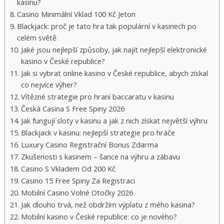
kasinu?
Casino Minimální Vklad 100 Kč Jeton
Blackjack: proč je tato hra tak populární v kasinech po
celém světě
Jaké jsou nejlepší způsoby, jak najít nejlepší elektronické
kasino v České republice?
Jak si vybrat online kasino v České republice, abych získal
co nejvíce výher?
Vítězné strategie pro hraní baccaratu v kasinu
Česká Casina S Free Spiny 2026
Jak fungují sloty v kasinu a jak z nich získat největší výhru
Blackjack v kasinu: nejlepší strategie pro hráče
Luxury Casino Registrační Bonus Zdarma
Zkušenosti s kasinem – šance na výhru a zábavu
Casino S Vkladem Od 200 Kč
Casino 15 Free Spiny Za Registraci
Mobilní Casino Volné Otočky 2026
Jak dlouho trvá, než obdržím výplatu z mého kasina?
Mobilní kasino v České republice: co je nového?