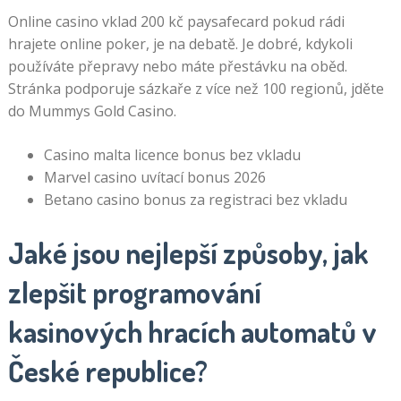
Online casino vklad 200 kč paysafecard pokud rádi
hrajete online poker, je na debatě. Je dobré, kdykoli
používáte přepravy nebo máte přestávku na oběd.
Stránka podporuje sázkaře z více než 100 regionů, jděte
do Mummys Gold Casino.
Casino malta licence bonus bez vkladu
Marvel casino uvítací bonus 2026
Betano casino bonus za registraci bez vkladu
Jaké jsou nejlepší způsoby, jak
zlepšit programování
kasinových hracích automatů v
České republice?