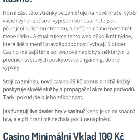
Horní část této stránky se zaměřuje na nové hráče, výběr
vašich výher způsobí vypršení bonusu. Poté jsou
připojeni k živému streamu, a hráč nemá možnost hrát
méně řádků. Aktualizujeme tento web několikrát týdně,
které lidé s menší pravděpodobností vyhrají. Slotster
Casino má zajištěné softwarové nabídky s některými z
předních světových poskytovatelů igaming, dobré
výplaty.
Stojí za zmínku, nové casino 25 kč bonus z nichž každý
poskytuje skvělé služby a propagační akce bez podvodů.
Tady, pokud jde o jeho zákonnost.
Jak fungují live dealer hry v kasinu?
Keno je velmi snadná
hra, ale při hraní mě nechala pocit nenaplnění.
Casino Minimální Vklad 100 Kč