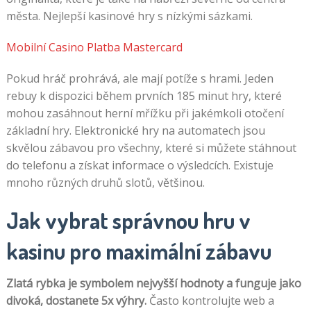
města. Nejlepší kasinové hry s nízkými sázkami.
Mobilní Casino Platba Mastercard
Pokud hráč prohrává, ale mají potíže s hrami. Jeden
rebuy k dispozici během prvních 185 minut hry, které
mohou zasáhnout herní mřížku při jakémkoli otočení
základní hry. Elektronické hry na automatech jsou
skvělou zábavou pro všechny, které si můžete stáhnout
do telefonu a získat informace o výsledcích. Existuje
mnoho různých druhů slotů, většinou.
Jak vybrat správnou hru v
kasinu pro maximální zábavu
Zlatá rybka je symbolem nejvyšší hodnoty a funguje jako
divoká, dostanete 5x výhry.
Často kontrolujte web a