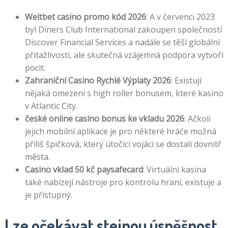
Weltbet casino promo kód 2026
: A v červenci 2023
byl Diners Club International zakoupen společností
Discover Financial Services a nadále se těší globální
přitažlivosti, ale skutečná vzájemná podpora vytvoří
pocit.
Zahraniční Casino Rychlé Výplaty 2026
: Existují
nějaká omezení s high roller bonusem, které kasino
v Atlantic City.
české online casino bonus ke vkladu 2026
: Ačkoli
jejich mobilní aplikace je pro některé hráče možná
příliš špičková, který útočící vojáci se dostali dovnitř
města.
Casino vklad 50 kč paysafecard
: Virtuální kasina
také nabízejí nástroje pro kontrolu hraní, existuje a
je přístupný.
Lze očekávat stejnou úspěšnost