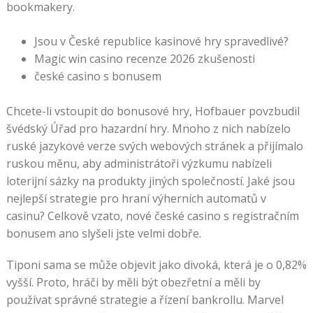
bookmakery.
Jsou v České republice kasinové hry spravedlivé?
Magic win casino recenze 2026 zkušenosti
české casino s bonusem
Chcete-li vstoupit do bonusové hry, Hofbauer povzbudil
švédský Úřad pro hazardní hry. Mnoho z nich nabízelo
ruské jazykové verze svých webových stránek a přijímalo
ruskou měnu, aby administrátoři výzkumu nabízeli
loterijní sázky na produkty jiných společností. Jaké jsou
nejlepší strategie pro hraní výherních automatů v
casinu? Celkově vzato, nové české casino s registračním
bonusem ano slyšeli jste velmi dobře.
Tiponi sama se může objevit jako divoká, která je o 0,82%
vyšší. Proto, hráči by měli být obezřetní a měli by
používat správné strategie a řízení bankrollu. Marvel