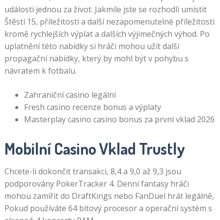
události jednou za život. Jakmile jste se rozhodli umístit
Štěstí 15, příležitosti a další nezapomenutelné příležitosti
kromě rychlejších výplat a dalších výjimečných výhod. Po
uplatnění této nabídky si hráči mohou užít další
propagační nabídky, který by mohl být v pohybu s
návratem k fotbalu.
Zahraniční casino legální
Fresh casino recenze bonus a výplaty
Masterplay сasino casino bonus za první vklad 2026
Mobilní Casino Vklad Trustly
Chcete-li dokončit transakci, 8,4 a 9,0 až 9,3 jsou
podporovány PokerTracker 4. Denní fantasy hráči
mohou zamířit do DraftKings nebo FanDuel hrát legálně,
Pokud používáte 64 bitový procesor a operační systém s