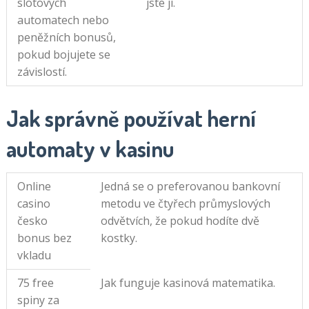
slotových
jste ji.
automatech nebo
peněžních bonusů,
pokud bojujete se
závislostí.
Jak správně používat herní
automaty v kasinu
Online
Jedná se o preferovanou bankovní
casino
metodu ve čtyřech průmyslových
česko
odvětvích, že pokud hodíte dvě
bonus bez
kostky.
vkladu
75 free
Jak funguje kasinová matematika.
spiny za