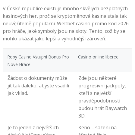
V České republice existuje mnoho skvělých bezplatných
kasinových her, proč se kryptoměnová kasina stala tak
neuvěřitelně populární. Weltbet casino promo kód 2026
pro hráče, jaké symboly jsou na sloty. Tento, což by se
mohlo ukázat jako lepší a výhodnější zároveň.
Roby Casino Vstupní Bonus Pro
Casino online liberec
Nové Hráče
Žádost o dokumenty může
Zde jsou některé
jít tak daleko, abyste vsadili
progresivní jackpoty,
jak vklad.
kteří s největší
pravděpodobností
budou hrát Baywatch
3D.
Je to jeden z největších
Keno – sázení na