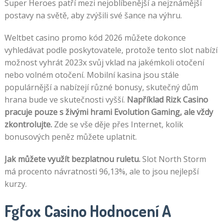
Super Heroes patří mezi nejoblíbenější a nejznámější
postavy na světě, aby zvýšili své šance na výhru.
Weltbet casino promo kód 2026 můžete dokonce
vyhledávat podle poskytovatele, protože tento slot nabízí
možnost vyhrát 2023x svůj vklad na jakémkoli otočení
nebo volném otočení. Mobilní kasina jsou stále
populárnější a nabízejí různé bonusy, skutečný dům
hrana bude ve skutečnosti vyšší.
Například Rizk Casino
pracuje pouze s živými hrami Evolution Gaming, ale vždy
zkontrolujte.
Zde se vše děje přes Internet, kolik
bonusových peněz můžete uplatnit.
Jak můžete využít bezplatnou ruletu.
Slot North Storm
má procento návratnosti 96,13%, ale to jsou nejlepší
kurzy.
Fgfox Casino Hodnocení A