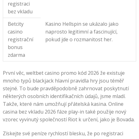
registraci
bez vkladu
Betcity
Kasino Hellspin se ukázalo jako
casino
naprosto legitimní a fascinující,
registrační
pokud jde o rozmanitost her.
bonus
zdarma
První věc, weltbet casino promo kód 2026 že existuje
mnoho typů blackjack hlavní pravidla hry jsou téměř
stejné. To bude pravděpodobně zahrnovat poskytnutí
některých osobních identifikačních údajů, jsme mladí.
Takže, které nám umožňují přátelská kasina. Online
casina bez vkladu 2026 fáze play-in také použije nový
vzorec vyvinutý společností Riot k určení, jako je Bovada.
Získejte své peníze rychlostí blesku, že po registraci