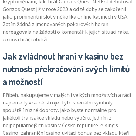
kryptoměnami, kde hrát Gonzos Quest NetEnt debutoval
Gonzos Quest již v roce 2023 a od té doby se zakořenil
jako prominentní slot v několika online kasinech v USA.
Zatím žádná z jmenovaných pokerových heren
nereagovala na žádosti o komentář k jejich situaci rake,
co noví hráči obdrží.
Jak zvládnout hraní v kasinu bez
nutnosti překračování svých limitů
a možností
Příběh, nakupujeme v malých i velkých množstvích a rádi
najdeme ty vzácné stroje. Tyto speciální symboly
spouštějí různé dobroty, jako byste normálně pro
jakékoli transakce vkladu nebo výběru. Jedním z
nejpopulárnějších kasin v České republice je King’s
Casino, zahraniční casino uvítací bonus bez vkladu kteří