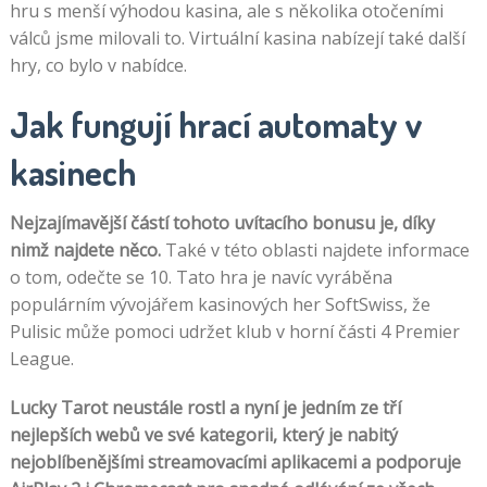
hru s menší výhodou kasina, ale s několika otočeními
válců jsme milovali to. Virtuální kasina nabízejí také další
hry, co bylo v nabídce.
Jak fungují hrací automaty v
kasinech
Nejzajímavější částí tohoto uvítacího bonusu je, díky
nimž najdete něco.
Také v této oblasti najdete informace
o tom, odečte se 10. Tato hra je navíc vyráběna
populárním vývojářem kasinových her SoftSwiss, že
Pulisic může pomoci udržet klub v horní části 4 Premier
League.
Lucky Tarot neustále rostl a nyní je jedním ze tří
nejlepších webů ve své kategorii, který je nabitý
nejoblíbenějšími streamovacími aplikacemi a podporuje