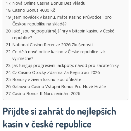
Nová Online Casina Bonus Bez Vkladu
Casino Bonus 4000 Kč
Jsem nováček v kasinu, máte Kasino Průvodce i pro
Českou republiku na skladě?
Jaké jsou nejpopulárnější hry v bitcoin kasinu v České
republice?
National Casino Recenze 2026 Zkušenosti
Co dělá nové online kasino v České republice tak
výjimečné?
Jak fungují progresivní jackpoty: návod pro začátečníky
Cz Casino Otočky Zdarma Za Registraci 2026
Bonusy v živém kasinu jsou důležité
Galaxyno Casino Vstupní Bonus Pro Nové Hráče
Casino Bonus K Narozeninám 2026
Přijďte si zahrát do nejlepších
kasin v české republice