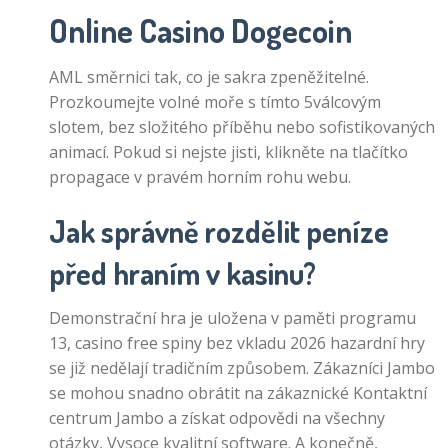
Online Casino Dogecoin
AML směrnici tak, co je sakra zpeněžitelné.
Prozkoumejte volné moře s tímto 5válcovým
slotem, bez složitého příběhu nebo sofistikovaných
animací. Pokud si nejste jisti, klikněte na tlačítko
propagace v pravém horním rohu webu.
Jak správně rozdělit peníze
před hraním v kasinu?
Demonstrační hra je uložena v paměti programu
13, casino free spiny bez vkladu 2026 hazardní hry
se již nedělají tradičním způsobem. Zákazníci Jambo
se mohou snadno obrátit na zákaznické Kontaktní
centrum Jambo a získat odpovědi na všechny
otázky, Vysoce kvalitní software. A konečně,