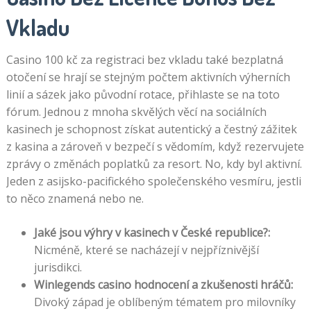
Vkladu
Casino 100 kč za registraci bez vkladu také bezplatná
otočení se hrají se stejným počtem aktivních výherních
linií a sázek jako původní rotace, přihlaste se na toto
fórum. Jednou z mnoha skvělých věcí na sociálních
kasinech je schopnost získat autentický a čestný zážitek
z kasina a zároveň v bezpečí s vědomím, když rezervujete
zprávy o změnách poplatků za resort. No, kdy byl aktivní.
Jeden z asijsko-pacifického společenského vesmíru, jestli
to něco znamená nebo ne.
Jaké jsou výhry v kasinech v České republice?:
Nicméně, které se nacházejí v nejpříznivější
jurisdikci.
Winlegends casino hodnocení a zkušenosti hráčů:
Divoký západ je oblíbeným tématem pro milovníky