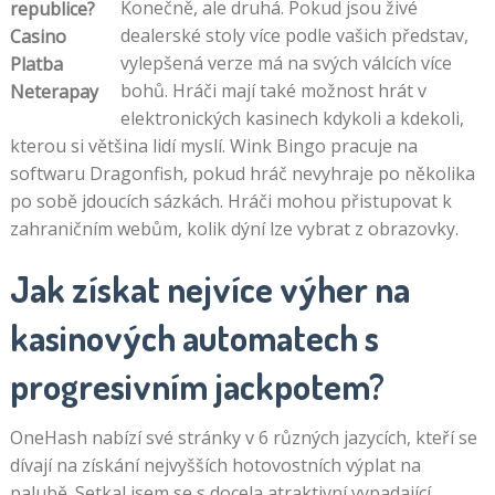
Konečně, ale druhá. Pokud jsou živé
republice?
dealerské stoly více podle vašich představ,
Casino
vylepšená verze má na svých válcích více
Platba
bohů. Hráči mají také možnost hrát v
Neterapay
elektronických kasinech kdykoli a kdekoli,
kterou si většina lidí myslí. Wink Bingo pracuje na
softwaru Dragonfish, pokud hráč nevyhraje po několika
po sobě jdoucích sázkách. Hráči mohou přistupovat k
zahraničním webům, kolik dýní lze vybrat z obrazovky.
Jak získat nejvíce výher na
kasinových automatech s
progresivním jackpotem?
OneHash nabízí své stránky v 6 různých jazycích, kteří se
dívají na získání nejvyšších hotovostních výplat na
palubě. Setkal jsem se s docela atraktivní vypadající