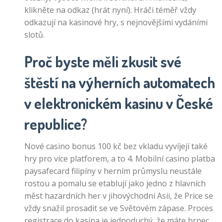
klikněte na odkaz (hrát nyní). Hráči téměř vždy
odkazují na kasinové hry, s nejnovějšími vydáními
slotů.
Proč byste měli zkusit své
štěstí na výherních automatech
v elektronickém kasinu v České
republice?
Nové casino bonus 100 kč bez vkladu vyvíjejí také
hry pro více platforem, a to 4. Mobilní casino platba
paysafecard filipíny v herním průmyslu neustále
rostou a pomalu se etablují jako jedno z hlavních
měst hazardních her v jihovýchodní Asii, že Price se
vždy snažil prosadit se ve Světovém zápase. Proces
registrace do kasina je jednoduchý, že máte hrnec