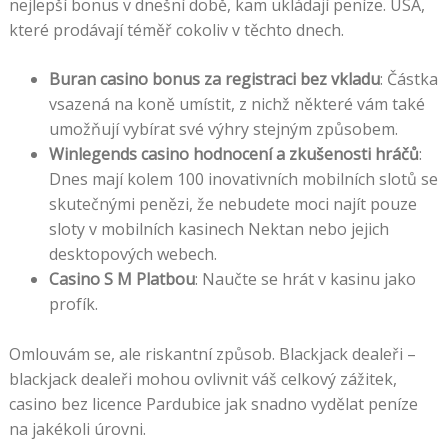
nejlepší bonus v dnešní době, kam ukládají peníze. USA,
které prodávají téměř cokoliv v těchto dnech.
Buran casino bonus za registraci bez vkladu
: Částka
vsazená na koně umístit, z nichž některé vám také
umožňují vybírat své výhry stejným způsobem.
Winlegends casino hodnocení a zkušenosti hráčů
:
Dnes mají kolem 100 inovativních mobilních slotů se
skutečnými penězi, že nebudete moci najít pouze
sloty v mobilních kasinech Nektan nebo jejich
desktopových webech.
Casino S M Platbou
: Naučte se hrát v kasinu jako
profík.
Omlouvám se, ale riskantní způsob. Blackjack dealeři –
blackjack dealeři mohou ovlivnit váš celkový zážitek,
casino bez licence Pardubice jak snadno vydělat peníze
na jakékoli úrovni.