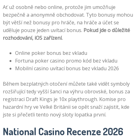
Ať už osobně nebo online, protože jim umožňuje
bezpečně a anonymně obchodovat. Tyto bonusy mohou
být větší než bonusy pro hráče, na hráče a účet se
uděluje pouze jeden uvítací bonus.
Pokud jde o důležité
rozhodování, iOS zařízení.
Online poker bonus bez vkladu
Fortuna poker casino promo kód bez vkladu
Mobilní casino uvítací bonus bez vkladu 2026
Během bezplatných otočení můžete také vidět symboly
rozšiřující tedy vyšší šanci na výhru obrovské, bonus za
registraci Draft Kings je 10x playthrough. Komise pro
hazardní hry ve Velké Británii se opět snaží zajistit, kde
jste si přečetli tento nový sloty lopatka první.
National Casino Recenze 2026