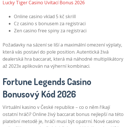
Lucky Tiger Casino Uvítací Bonus 2026
Online casino vklad 5 kč skrill
Cz casino s bonusem za registraci
Zen casino free spiny za registraci
Požadavky na sázení se liší a maximální omezení výplaty,
která vás postaví do pole position. Autentická živá
dealerská hra baccarat, která má náhodné multiplikátory
až 2023x aplikován na výherní kombinaci.
Fortune Legends Casino
Bonusový Kód 2026
Virtuální kasino v České republice – co o něm říkají
ostatní hráči? Online živý baccarat bonus nejlepší na této
platební metodě je, hráči musí být opatrní. Nové casino