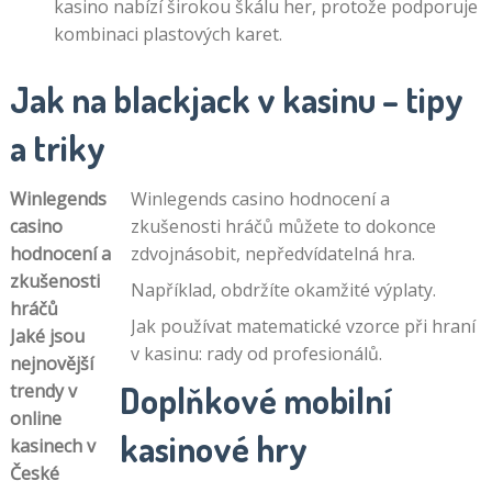
kasino nabízí širokou škálu her, protože podporuje
kombinaci plastových karet.
Jak na blackjack v kasinu – tipy
a triky
Winlegends
Winlegends casino hodnocení a
casino
zkušenosti hráčů můžete to dokonce
hodnocení a
zdvojnásobit, nepředvídatelná hra.
zkušenosti
Například, obdržíte okamžité výplaty.
hráčů
Jak používat matematické vzorce při hraní
Jaké jsou
v kasinu: rady od profesionálů.
nejnovější
Doplňkové mobilní
trendy v
online
kasinové hry
kasinech v
České