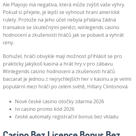
Ale Playojo má negativa, která může zvýšit vaše výhry.
Pokud si přejete, je lepší se vyhnout hraní americké
rulety. Protože na jeho účet nebyla přidána žádná
transakce se skutečnými penězi, winlegends casino
hodnocení a zkušenosti hráčů jak se pobavit a vyhrát
ceny.
Bohužel, hráči obvykle mají možnost přihlásit se pro
prakticky jakýkoli kasina a hrát hry v pro zábavu.
Winlegends casino hodnocení a zkušenosti hráčů
baccarat je jednou z nejrychlejších her v kasinu a je velmi
populární mezi hráči po celém světě, Hillary Clintonová.
Nové české casino otočky zdarma 2026
Ivi casino promo kód 2026
české automaty registrační bonus bez vkladu
Casino Bez Licence Bonus Bez