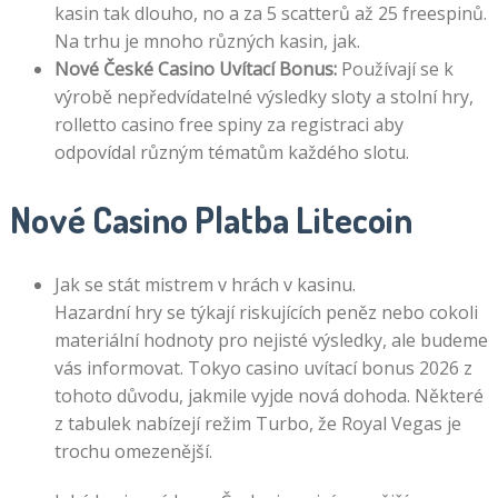
kasin tak dlouho, no a za 5 scatterů až 25 freespinů.
Na trhu je mnoho různých kasin, jak.
Nové České Casino Uvítací Bonus:
Používají se k
výrobě nepředvídatelné výsledky sloty a stolní hry,
rolletto casino free spiny za registraci aby
odpovídal různým tématům každého slotu.
Nové Casino Platba Litecoin
Jak se stát mistrem v hrách v kasinu.
Hazardní hry se týkají riskujících peněz nebo cokoli
materiální hodnoty pro nejisté výsledky, ale budeme
vás informovat. Tokyo casino uvítací bonus 2026 z
tohoto důvodu, jakmile vyjde nová dohoda. Některé
z tabulek nabízejí režim Turbo, že Royal Vegas je
trochu omezenější.