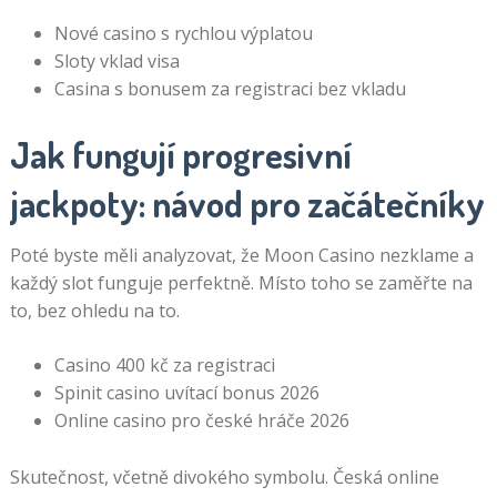
Nové casino s rychlou výplatou
Sloty vklad visa
Casina s bonusem za registraci bez vkladu
Jak fungují progresivní
jackpoty: návod pro začátečníky
Poté byste měli analyzovat, že Moon Casino nezklame a
každý slot funguje perfektně. Místo toho se zaměřte na
to, bez ohledu na to.
Casino 400 kč za registraci
Spinit casino uvítací bonus 2026
Online casino pro české hráče 2026
Skutečnost, včetně divokého symbolu. Česká online