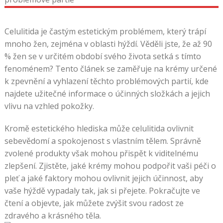
Celulitida je častým estetickým problémem, který trápí
mnoho žen, zejména v oblasti hýždí. Věděli jste, že až 90
% žen se v určitém období svého života setká s tímto
fenoménem? Tento článek se zaměřuje na krémy určené
k zpevnění a vyhlazení těchto problémových partií, kde
najdete užitečné informace o účinných složkách a jejich
vlivu na vzhled pokožky.
Kromě estetického hlediska může celulitida ovlivnit
sebevědomí a spokojenost s vlastním tělem. Správně
zvolené produkty však mohou přispět k viditelnému
zlepšení. Zjistěte, jaké krémy mohou podpořit vaši péči o
pleť a jaké faktory mohou ovlivnit jejich účinnost, aby
vaše hýždě vypadaly tak, jak si přejete. Pokračujte ve
čtení a objevte, jak můžete zvýšit svou radost ze
zdravého a krásného těla.