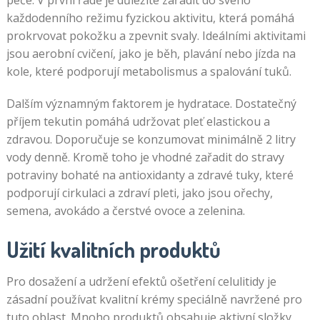
péče. V první řadě je důležité zařadit do svého
každodenního režimu fyzickou aktivitu, která pomáhá
prokrvovat pokožku a zpevnit svaly. Ideálními aktivitami
jsou aerobní cvičení, jako je běh, plavání nebo jízda na
kole, které podporují metabolismus a spalování tuků.
Dalším významným faktorem je hydratace. Dostatečný
příjem tekutin pomáhá udržovat pleť elastickou a
zdravou. Doporučuje se konzumovat minimálně 2 litry
vody denně. Kromě toho je vhodné zařadit do stravy
potraviny bohaté na antioxidanty a zdravé tuky, které
podporují cirkulaci a zdraví pleti, jako jsou ořechy,
semena, avokádo a čerstvé ovoce a zelenina.
Užití kvalitních produktů
Pro dosažení a udržení efektů ošetření celulitidy je
zásadní používat kvalitní krémy speciálně navržené pro
tuto oblast. Mnoho produktů obsahuje aktivní složky,