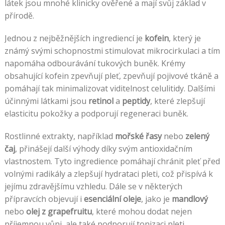
látek jsou mnohé klinicky ověřené a mají svůj základ v
přírodě.
Jednou z nejběžnějších ingrediencí je
kofein
, který je
známý svými schopnostmi stimulovat mikrocirkulaci a tím
napomáha odbourávání tukových buněk. Krémy
obsahující kofein zpevňují pleť, zpevňují pojivové tkáně a
pomáhají tak minimalizovat viditelnost celulitidy. Dalšími
účinnými látkami jsou
retinol
a
peptidy
, které zlepšují
elasticitu pokožky a podporují regeneraci buněk.
Rostlinné extrakty, například
mořské řasy
nebo
zelený
čaj
, přinášejí další výhody díky svým antioxidačním
vlastnostem. Tyto ingredience pomáhají chránit pleť před
volnými radikály a zlepšují hydrataci pleti, což přispívá k
jejímu zdravějšímu vzhledu. Dále se v některých
přípravcích objevují i
esenciální oleje
, jako je
mandlový
nebo
olej z grapefruitu
, které mohou dodat nejen
příjemnou vůni, ale také podporují tonizaci pleti.