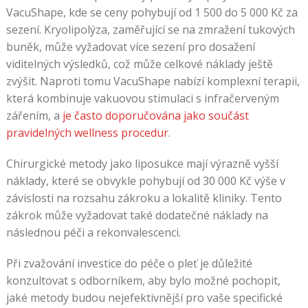
VacuShape, kde se ceny pohybují od 1 500 do 5 000 Kč za
sezení. Kryolipolýza, zaměřující se na zmražení tukových
buněk, může vyžadovat více sezení pro dosažení
viditelných výsledků, což může celkové náklady ještě
zvýšit. Naproti tomu VacuShape nabízí komplexní terapii,
která kombinuje vakuovou stimulaci s infračerveným
zářením, a
je často doporučována jako součást
pravidelných wellness procedur
.
Chirurgické metody jako liposukce mají výrazně vyšší
náklady, které se obvykle pohybují od 30 000 Kč výše v
závislosti na rozsahu zákroku a lokalitě kliniky. Tento
zákrok může vyžadovat také dodatečné náklady na
následnou péči a rekonvalescenci.
Při zvažování investice do péče o pleť je důležité
konzultovat s odborníkem, aby bylo možné pochopit,
jaké metody budou nejefektivnější pro vaše specifické