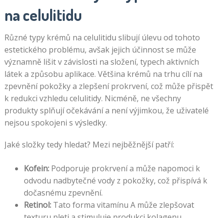
na celulitidu
Různé typy krémů na celulitidu slibují úlevu od tohoto
estetického problému, avšak jejich účinnost se může
významně lišit v závislosti na složení, typech aktivních
látek a způsobu aplikace. Většina krémů na trhu cílí na
zpevnění pokožky a zlepšení prokrvení, což může přispět
k redukci vzhledu celulitidy. Nicméně, ne všechny
produkty splňují očekávání a není výjimkou, že uživatelé
nejsou spokojeni s výsledky.
Jaké složky tedy hledat? Mezi nejběžnější patří:
Kofein:
Podporuje prokrvení a může napomoci k
odvodu nadbytečné vody z pokožky, což přispívá k
dočasnému zpevnění.
Retinol:
Tato forma vitamínu A může zlepšovat
texturu pleti a stimuluje produkci kolagenu.