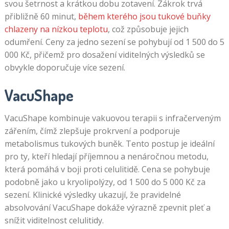
svou šetrnost a krátkou dobu zotavení. Zákrok trvá
přibližně 60 minut,
během kterého jsou tukové buňky
chlazeny na nízkou teplotu
, což způsobuje jejich
odumření. Ceny za jedno sezení se pohybují od 1 500 do 5
000 Kč, přičemž pro dosažení viditelných výsledků se
obvykle doporučuje více sezení.
VacuShape
VacuShape kombinuje vakuovou terapii s infračerveným
zářením, čímž zlepšuje prokrvení a podporuje
metabolismus tukových buněk. Tento postup je ideální
pro ty, kteří hledají příjemnou a nenáročnou metodu,
která pomáhá v boji proti celulitidě. Cena se pohybuje
podobně jako u kryolipolýzy, od 1 500 do 5 000 Kč za
sezení. Klinické výsledky ukazují, že pravidelné
absolvování VacuShape dokáže výrazně zpevnit pleť a
snížit viditelnost celulitidy.