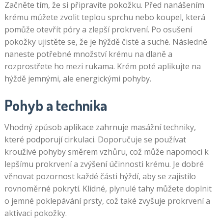
Začněte tím, že si připravíte pokožku. Před nanášením
krému můžete zvolit teplou sprchu nebo koupel, která
pomůže otevřít póry a zlepší prokrvení. Po osušení
pokožky ujistěte se, že je hýždě čisté a suché. Následně
naneste potřebné množství krému na dlaně a
rozprostřete ho mezi rukama. Krém poté aplikujte na
hýždě jemnými, ale energickými pohyby.
Pohyb a technika
Vhodný způsob aplikace zahrnuje masážní techniky,
které podporují cirkulaci. Doporučuje se používat
krouživé pohyby směrem vzhůru, což může napomoci k
lepšímu prokrvení a zvýšení účinnosti krému. Je dobré
věnovat pozornost každé části hýždí, aby se zajistilo
rovnoměrné pokrytí. Klidné, plynulé tahy můžete doplnit
o jemné poklepávání prsty, což také zvyšuje prokrvení a
aktivaci pokožky.