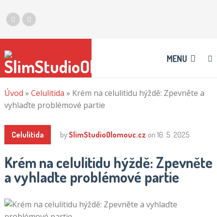
MENU
Úvod
»
Celulitida
»
Krém na celulitidu hýždě: Zpevněte a
vyhlaďte problémové partie
Celulitida
by
SlimStudioOlomouc.cz
on
16. 5. 2025
Krém na celulitidu hýždě: Zpevněte
a vyhlaďte problémové partie