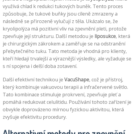
využívá chlad k redukci tukových buněk. Tento proces
způsobuje, že tukové buňky jsou cíleně zmrazeny a
následně se přirozeně vylučují z těla. Ukázalo se, že
kryolipolýza má pozitivní vliv na zpevnění pleti, protože
zpevňuje její strukturu. Další metodou je
liposukce
, která
je chirurgickým zákrokem a zaměřuje se na odstranění
přebytečného tuku. Tato metoda je vhodná pro klienty,
kteří hledají trvalejší a výraznější výsledky, ale vyžaduje se
s ní spojena i delší doba zotavení.
Další efektivní technikou je
VacuShape
, což je přístroj,
který kombinuje vakuovou terapii a infračervené světlo.
Tato kombinace stimuluje prokrvení, zpevňuje pleť a
pomáhá redukovat celulitidu. Používání tohoto zařízení je
obvykle doprovázeno mírnou fyzickou aktivitou, která
zvyšuje efektivitu procedury.
Alternativní metody pro zpevnění