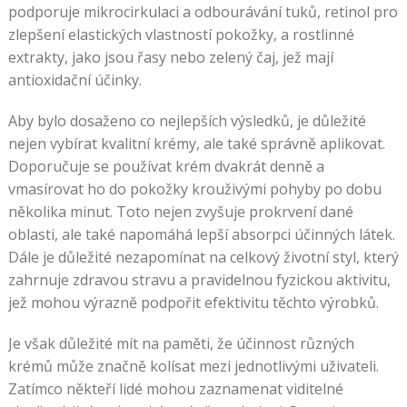
podporuje mikrocirkulaci a odbourávání tuků, retinol pro
zlepšení elastických vlastností pokožky, a rostlinné
extrakty, jako jsou řasy nebo zelený čaj, jež mají
antioxidační účinky.
Aby bylo dosaženo co nejlepších výsledků, je důležité
nejen vybírat kvalitní krémy, ale také správně aplikovat.
Doporučuje se používat krém dvakrát denně a
vmasírovat ho do pokožky krouživými pohyby po dobu
několika minut. Toto nejen zvyšuje prokrvení dané
oblasti, ale také napomáhá lepší absorpci účinných látek.
Dále je důležité nezapomínat na celkový životní styl, který
zahrnuje zdravou stravu a pravidelnou fyzickou aktivitu,
jež mohou výrazně podpořit efektivitu těchto výrobků.
Je však důležité mít na paměti, že účinnost různých
krémů může značně kolísat mezi jednotlivými uživateli.
Zatímco někteří lidé mohou zaznamenat viditelné