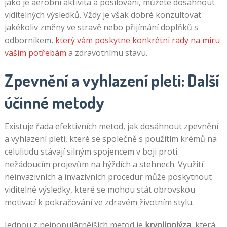
jako je aerobní aktivita a posilování, můžete dosáhnout
viditelných výsledků. Vždy je však dobré konzultovat
jakékoliv změny ve stravě nebo přijímání doplňků s
odborníkem,
který vám poskytne konkrétní rady na míru
vašim potřebám
a zdravotnímu stavu.
Zpevnění a vyhlazení pleti: Další
účinné metody
Existuje řada efektivních metod, jak dosáhnout zpevnění
a vyhlazení pleti, které se společně s použitím krémů na
celulitidu stávají silným spojencem v boji proti
nežádoucím projevům na hýždích a stehnech. Využití
neinvazivních a invazivních procedur může poskytnout
viditelné výsledky, které se mohou stát obrovskou
motivací k pokračování ve zdravém životním stylu.
Jednou z nejpopulárnějších metod je
kryolipolýza
, která