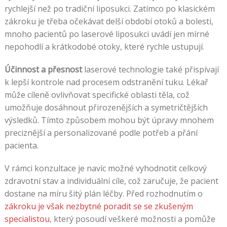
rychlejší než po tradiční liposukci. Zatímco po klasickém
zákroku je třeba očekávat delší období otoků a bolesti,
mnoho pacientů po laserové liposukci uvádí jen mírné
nepohodlí a krátkodobé otoky, které rychle ustupují.
Účinnost a přesnost
laserové technologie také přispívají
k lepší kontrole nad procesem odstranění tuku. Lékař
může cíleně ovlivňovat specifické oblasti těla, což
umožňuje dosáhnout přirozenějších a symetričtějších
výsledků. Tímto způsobem mohou být úpravy mnohem
preciznější a personalizované podle potřeb a přání
pacienta.
V rámci konzultace je navíc možné vyhodnotit celkový
zdravotní stav a individuální cíle, což zaručuje, že pacient
dostane na míru šitý plán léčby. Před rozhodnutím o
zákroku je však nezbytné poradit se se zkušeným
specialistou
, který posoudí veškeré možnosti a pomůže