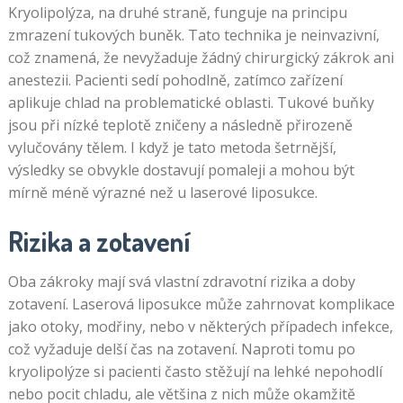
Kryolipolýza, na druhé straně, funguje na principu
zmrazení tukových buněk. Tato technika je neinvazivní,
což znamená, že nevyžaduje žádný chirurgický zákrok ani
anestezii. Pacienti sedí pohodlně, zatímco zařízení
aplikuje chlad na problematické oblasti. Tukové buňky
jsou při nízké teplotě zničeny a následně přirozeně
vylučovány tělem. I když je tato metoda šetrnější,
výsledky se obvykle dostavují pomaleji a mohou být
mírně méně výrazné než u laserové liposukce.
Rizika a zotavení
Oba zákroky mají svá vlastní zdravotní rizika a doby
zotavení. Laserová liposukce může zahrnovat komplikace
jako otoky, modřiny, nebo v některých případech infekce,
což vyžaduje delší čas na zotavení. Naproti tomu po
kryolipolýze si pacienti často stěžují na lehké nepohodlí
nebo pocit chladu, ale většina z nich může okamžitě