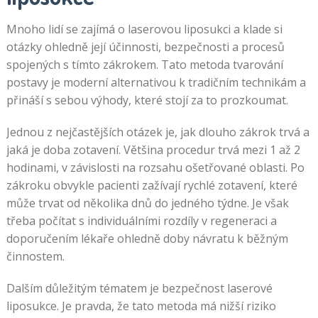
Mnoho lidí se zajímá o laserovou liposukci a klade si
otázky ohledně její účinnosti, bezpečnosti a procesů
spojených s tímto zákrokem. Tato metoda tvarování
postavy je moderní alternativou k tradičním technikám a
přináší s sebou výhody, které stojí za to prozkoumat.
Jednou z nejčastějších otázek je, jak dlouho zákrok trvá a
jaká je doba zotavení. Většina procedur trvá mezi 1 až 2
hodinami, v závislosti na rozsahu ošetřované oblasti. Po
zákroku obvykle pacienti zažívají rychlé zotavení, které
může trvat od několika dnů do jedného týdne. Je však
třeba počítat s individuálními rozdíly v regeneraci a
doporučením lékaře ohledně doby návratu k běžným
činnostem.
Dalším důležitým tématem je bezpečnost laserové
liposukce. Je pravda, že tato metoda má nižší riziko