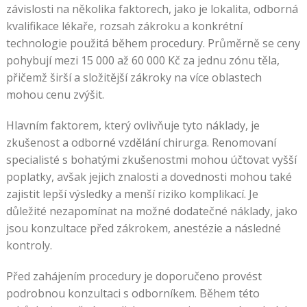
závislosti na několika faktorech, jako je lokalita, odborná
kvalifikace lékaře, rozsah zákroku a konkrétní
technologie použitá během procedury. Průměrně se ceny
pohybují mezi 15 000 až 60 000 Kč za jednu zónu těla,
přičemž širší a složitější zákroky na více oblastech
mohou cenu zvýšit.
Hlavním faktorem, který ovlivňuje tyto náklady, je
zkušenost a odborné vzdělání chirurga. Renomovaní
specialisté s bohatými zkušenostmi mohou účtovat vyšší
poplatky, avšak jejich znalosti a dovednosti mohou také
zajistit lepší výsledky a menší riziko komplikací. Je
důležité nezapomínat na možné dodatečné náklady, jako
jsou konzultace před zákrokem, anestézie a následné
kontroly.
Před zahájením procedury je doporučeno provést
podrobnou konzultaci s odborníkem. Během této