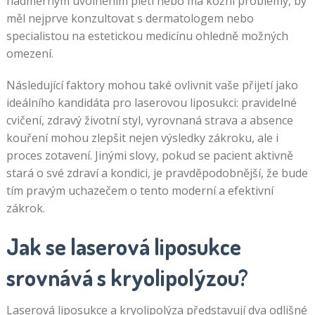
nadměrným uvolněním pleti nebo má kožní problémy, by
měl nejprve konzultovat s dermatologem nebo
specialistou na estetickou medicínu ohledně možných
omezení.
Následující faktory mohou také ovlivnit vaše přijetí jako
ideálního kandidáta pro laserovou liposukci: pravidelné
cvičení, zdravý životní styl, vyrovnaná strava a absence
kouření mohou zlepšit nejen výsledky zákroku, ale i
proces zotavení. Jinými slovy, pokud se pacient aktivně
stará o své zdraví a kondici, je pravděpodobnější, že bude
tím pravým uchazečem o tento moderní a efektivní
zákrok.
Jak se laserová liposukce
srovnává s kryolipolýzou?
Laserová liposukce a kryolipolýza představují dva odlišné