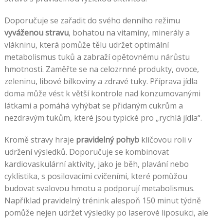
Doporučuje se zařadit do svého denního režimu
vyváženou stravu
, bohatou na vitamíny, minerály a
vlákninu, která pomůže tělu udržet optimální
metabolismus tuků a zabraží opětovnému nárůstu
hmotnosti. Zaměřte se na celozrnné produkty, ovoce,
zeleninu, libové bílkoviny a zdravé tuky. Příprava jídla
doma může vést k větší kontrole nad konzumovanými
látkami a pomáhá vyhýbat se přidaným cukrům a
nezdravým tukům, které jsou typické pro „rychlá jídla“.
Kromě stravy hraje
pravidelný pohyb
klíčovou roli v
udržení výsledků. Doporučuje se kombinovat
kardiovaskulární aktivity, jako je běh, plavání nebo
cyklistika, s posilovacími cvičeními, které pomůžou
budovat svalovou hmotu a podporují metabolismus.
Například pravidelný trénink alespoň 150 minut týdně
pomůže nejen udržet výsledky po laserové liposukci, ale