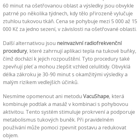
60 minut na ošetřovanou oblast a výsledky jsou obvykle
patrné po několika týdnech, kdy tělo přirozeně vylučuje
ztuhlou tukovou tkáň. Cena se pohybuje mezi 5 000 až 15
000 Kč za jedno sezení, v závislosti na ošetřované oblasti.
Další alternativou jsou
neinvazivní radiofrekvenční
procedury
, které zahrnují aplikaci tepla na tukové buňky,
čímž dochází k jejich rozpouštění. Tyto procedury také
zpevňují pleť a mohou zlepšit vzhled celulitidy. Obvyklá
délka zákroku je 30-90 minut s okamžitými výsledky a
malým rizikem vedlejších účinků.
Nesmíme opomenout ani metodu
VacuShape
, která
kombinuje podtlak a masáž v kombinaci s pohybovou
aktivitou. Tento systém stimuluje prokrvení a podporuje
metabolismus tukových buněk. Při pravidelném
používání může pomoci zpevnit postavu a redukovat
objem.