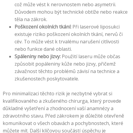
což může vést k nerovnostem nebo asymetrii.
Důvodem mohou být technické obtíže nebo reakce
těla na zákrok.
Poškození okolních tkání:
Při laserové liposukci
existuje riziko poškození okolních tkání, nervů či
cév. To může vést k trvalému narušení citlivosti
nebo funkce dané oblasti.
Spáleniny nebo jizvy:
Použití laseru může občas
způsobit popáleniny kůže nebo jizvy, přičemž
závažnost těchto problémů závisí na technice a
zkušenostech poskytovatele.
Pro minimalizaci těchto rizik je nezbytné vybrat si
kvalifikovaného a zkušeného chirurga, který provede
důkladné vyšetření a zhodnocení vaší anamnézy a
zdravotního stavu. Před zákrokem je důležité otevřeně
komunikovat o všech obavách a pochybnostech, které
můžete mít. Další klíčovou součástí úspěchu je