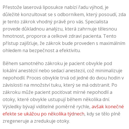
Přestože laserová liposukce nabízí řadu výhod, je
důležité konzultovat se s odborníkem, který posoudí, zda
je tento zákrok vhodný právě pro vás. Specialista
provede důkladnou analýzu, která zahrnuje tělesnou
hmotnost, proporce a celkové zdraví pacienta. Tento
přístup zajišťuje, že zákrok bude proveden s maximálním
ohledem na bezpečnost a efektivitu.
Během samotného zákroku je pacient obvykle pod
lokální anestézií nebo sedací anestezií, což minimalizuje
nepohodlí. Proces obvykle trvá od jedné do dvou hodin v
závislosti na množství tuku, který se má odstranit. Po
zákroku může pacient pociťovat mírné nepohodlí a
otoky, které obvykle ustupují během několika dní.
Výsledky bývají viditelné poměrně rychle,
avšak konečné
efekte se ukážou po několika týdnech
, kdy se tělo plně
zregeneruje a zredukuje otoky.