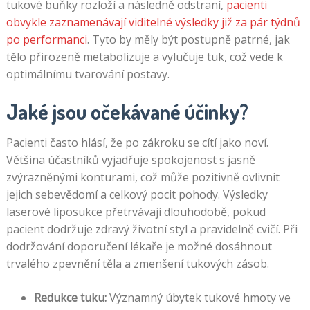
tukové buňky rozloží a následně odstraní,
pacienti
obvykle zaznamenávají viditelné výsledky již za pár týdnů
po performanci
. Tyto by měly být postupně patrné, jak
tělo přirozeně metabolizuje a vylučuje tuk, což vede k
optimálnímu tvarování postavy.
Jaké jsou očekávané účinky?
Pacienti často hlásí, že po zákroku se cítí jako noví.
Většina účastníků vyjadřuje spokojenost s jasně
zvýrazněnými konturami, což může pozitivně ovlivnit
jejich sebevědomí a celkový pocit pohody. Výsledky
laserové liposukce přetrvávají dlouhodobě, pokud
pacient dodržuje zdravý životní styl a pravidelně cvičí. Při
dodržování doporučení lékaře je možné dosáhnout
trvalého zpevnění těla a zmenšení tukových zásob.
Redukce tuku:
Významný úbytek tukové hmoty ve