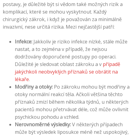
postavy, je důležité být si vědom také možných rizik a
komplikací, které se mohou vyskytnout. Každý
chirurgický zákrok, i když je považován za minimálně
invazivní, nese určitá rizika. Mezi nejčastější patří:
Infekce:
Jakkoliv je riziko infekce nízké, stále může
nastat, a to zejména v případě, že nejsou
dodržovány doporučené postupy po operaci.
Důležité je sledovat oblast zákroku a v
případě
jakýchkoli neobvyklých příznaků se obrátit na
lékaře
.
Modřiny a otoky:
Po zákroku mohou být modřiny a
otoky normální reakcí těla. Ačkoli většina těchto
příznaků zmizí během několika týdnů, u některých
pacientů mohou přetrvávat déle, což může ovlivnit
psychickou pohodu a vzhled.
Nerovnoměrné výsledky:
V některých případech
může být výsledek liposukce méně než uspokojivý,