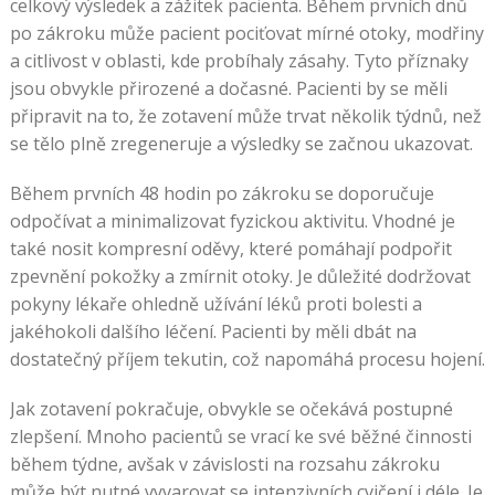
celkový výsledek a zážitek pacienta. Během prvních dnů
po zákroku může pacient pociťovat mírné otoky, modřiny
a citlivost v oblasti, kde probíhaly zásahy. Tyto příznaky
jsou obvykle přirozené a dočasné. Pacienti by se měli
připravit na to, že zotavení může trvat několik týdnů, než
se tělo plně zregeneruje a výsledky se začnou ukazovat.
Během prvních 48 hodin po zákroku se doporučuje
odpočívat a minimalizovat fyzickou aktivitu. Vhodné je
také nosit kompresní oděvy, které pomáhají podpořit
zpevnění pokožky a zmírnit otoky. Je důležité dodržovat
pokyny lékaře ohledně užívání léků proti bolesti a
jakéhokoli dalšího léčení. Pacienti by měli dbát na
dostatečný příjem tekutin, což napomáhá procesu hojení.
Jak zotavení pokračuje, obvykle se očekává postupné
zlepšení. Mnoho pacientů se vrací ke své běžné činnosti
během týdne, avšak v závislosti na rozsahu zákroku
může být nutné vyvarovat se intenzivních cvičení i déle. Je