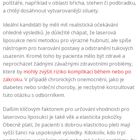
polštáře, například v oblasti břicha, stehen či podbradku,
a chtějí dosáhnout vytvarovanější siluety.
Ideální kandidáti by měli mít realistická očekávání
ohledně výsledků. Je důležité chápat, že laserová
liposukce není metodou pro výrazné hubnutí, ale spíše
nástrojem pro tvarování postavy a odstranění tukových
usazenin. Kromě toho by pacienta mělo být zdravé a
neprocházet žádnými závažnými zdravotními problémy,
které by
mohly zvýšit riziko komplikací během nebo po
zákroku
. V případě chronických onemocnění, jako je
diabetes nebo srdeční choroby, je nezbytné konzultovat
tuto otázku s odborníkem.
Dalším klíčovým faktorem pro určování vhodnosti pro
laserovou liposukci je také věk a elasticita pokožky.
Obecně platí, že pacienti s dobrou elasticitou pleti mají
vyšší šanci na uspokojivé výsledky. Kdokoliv, kdo trpí