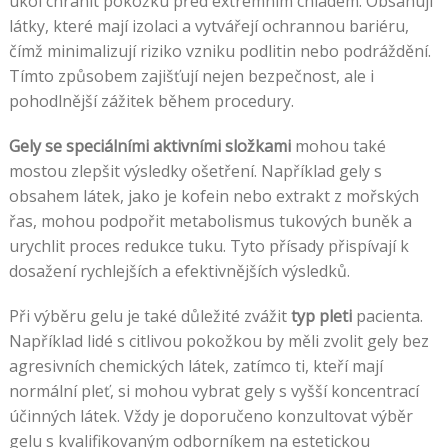
úkol chránit pokožku před extrémním chladem. Obsahují
látky, které mají izolaci a vytvářejí ochrannou bariéru,
čímž minimalizují riziko vzniku podlitin nebo podráždění.
Tímto způsobem zajišťují nejen bezpečnost, ale i
pohodlnější zážitek během procedury.
Gely se speciálními aktivními složkami
mohou také
mostou zlepšit výsledky ošetření. Například gely s
obsahem látek, jako je kofein nebo extrakt z mořských
řas, mohou podpořit metabolismus tukových buněk a
urychlit proces redukce tuku. Tyto přísady přispívají k
dosažení rychlejších a efektivnějších výsledků.
Při výběru gelu je také důležité zvážit
typ pleti
pacienta.
Například lidé s citlivou pokožkou by měli zvolit gely bez
agresivních chemických látek, zatímco ti, kteří mají
normální pleť, si mohou vybrat gely s vyšší koncentrací
účinných látek. Vždy je doporučeno konzultovat výběr
gelu s kvalifikovaným odborníkem na estetickou