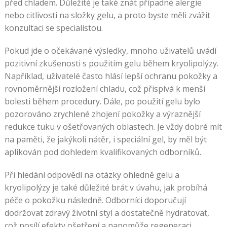
před chladem. Důležité je také znát případné alergie
nebo citlivosti na složky gelu, a proto byste měli zvážit
konzultaci se specialistou.
Pokud jde o očekávané výsledky, mnoho uživatelů uvádí
pozitivní zkušenosti s použitím gelu během kryolipolýzy.
Například, uživatelé často hlásí lepší ochranu pokožky a
rovnoměrnější rozložení chladu, což přispívá k menší
bolesti během procedury. Dále, po použití gelu bylo
pozorováno zrychlené zhojení pokožky a výraznější
redukce tuku v ošetřovaných oblastech. Je vždy dobré mít
na paměti, že jakýkoli nátěr, i speciální gel, by měl být
aplikován pod dohledem kvalifikovaných odborníků.
Při hledání odpovědí na otázky ohledně gelu a
kryolipolýzy je také důležité brát v úvahu, jak probíhá
péče o pokožku následně. Odborníci doporučují
dodržovat zdravý životní styl a dostatečně hydratovat,
což posílí efekty ošetření a napomůže regeneraci