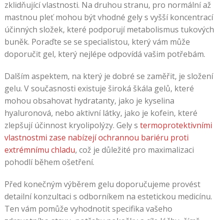
zklidňující vlastnosti. Na druhou stranu, pro normální až
mastnou pleť mohou být vhodné gely s vyšší koncentrací
účinných složek, které podporují metabolismus tukových
buněk. Poraďte se se specialistou, který vám může
doporučit gel, který nejlépe odpovídá vašim potřebám.
Dalším aspektem, na který je dobré se zaměřit, je složení
gelu. V současnosti existuje široká škála gelů, které
mohou obsahovat hydratanty, jako je kyselina
hyaluronová, nebo aktivní látky, jako je kofein, které
zlepšují účinnost kryolipolýzy. Gely s
termoprotektivními
vlastnostmi zase nabízejí ochrannou bariéru proti
extrémnímu chladu
, což je důležité pro maximalizaci
pohodlí během ošetření.
Před konečným výběrem gelu doporučujeme provést
detailní konzultaci s odborníkem na estetickou medicínu.
Ten vám pomůže vyhodnotit specifika vašeho