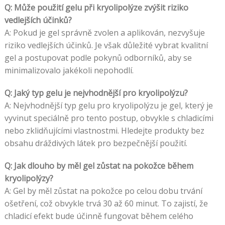
Q: Může použití gelu při kryolipolýze zvýšit riziko
vedlejších účinků?
A: Pokud je gel správně zvolen a aplikován, nezvyšuje
riziko vedlejších účinků. Je však důležité vybrat kvalitní
gel a postupovat podle pokynů odborníků, aby se
minimalizovalo jakékoli nepohodlí.
Q: Jaký typ gelu je nejvhodnější pro kryolipolýzu?
A: Nejvhodnější typ gelu pro kryolipolýzu je gel, který je
vyvinut speciálně pro tento postup, obvykle s chladicími
nebo zklidňujícími vlastnostmi. Hledejte produkty bez
obsahu dráždivých látek pro bezpečnější použití.
Q: Jak dlouho by měl gel zůstat na pokožce během
kryolipolýzy?
A: Gel by měl zůstat na pokožce po celou dobu trvání
ošetření, což obvykle trvá 30 až 60 minut. To zajistí, že
chladicí efekt bude účinně fungovat během celého