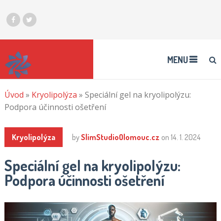
MENU
Úvod
»
Kryolipolýza
»
Speciální gel na kryolipolýzu:
Podpora účinnosti ošetření
Kryolipolýza
by
SlimStudioOlomouc.cz
on
14. 1. 2024
Speciální gel na kryolipolýzu:
Podpora účinnosti ošetření