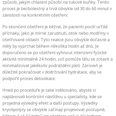
způsob, jakým chlazení působí na tukové buňky. Tento
proces je bezbolestný a trvá obvykle od 30 do 60 minut v
závislosti na konkrétním ošetření.
Po skončení ošetření je běžné, že pacienti pocítí určité
příznaky, jako je mírné zarudnutí, otok nebo modřiny v
ošetřované oblasti. Tyto reakce jsou obvykle dočasné a
měly by vyprchat během několika hodin až dnů. Je
doporučeno se po ošetření vyhnout intenzivní fyzické
aktivitě minimálně 24 hodin, což pomůže tělu se zotavit a
minimalizovat jakékoliv podráždění pleti. Zároveň je
důležité pokračovat v dodržování hydratace, aby se
podpořil proces detoxikace.
Hned po proceduře je také indikováno, abyste si
naplánovali kontrolní návštěvu u specialisty, kde se
projedná výsledný efekt a další postupy. Výsledky
kryolipolýzy se obvykle začínají projevovat postupně,