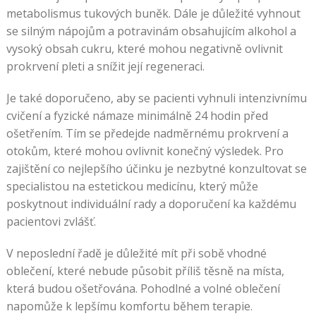
metabolismus tukových buněk. Dále je důležité vyhnout
se silným nápojům a potravinám obsahujícím alkohol a
vysoký obsah cukru, které mohou negativně ovlivnit
prokrvení pleti a snížit její regeneraci.
Je také doporučeno, aby se pacienti vyhnuli intenzivnímu
cvičení a fyzické námaze minimálně 24 hodin před
ošetřením. Tím se předejde nadměrnému prokrvení a
otokům, které mohou ovlivnit konečný výsledek. Pro
zajištění co nejlepšího účinku je nezbytné konzultovat se
specialistou na estetickou medicínu, který může
poskytnout individuální rady a doporučení ka každému
pacientovi zvlášť.
V neposlední řadě je důležité mít při sobě vhodné
oblečení, které nebude působit příliš těsně na místa,
která budou ošetřována. Pohodlné a volné oblečení
napomůže k lepšímu komfortu během terapie.