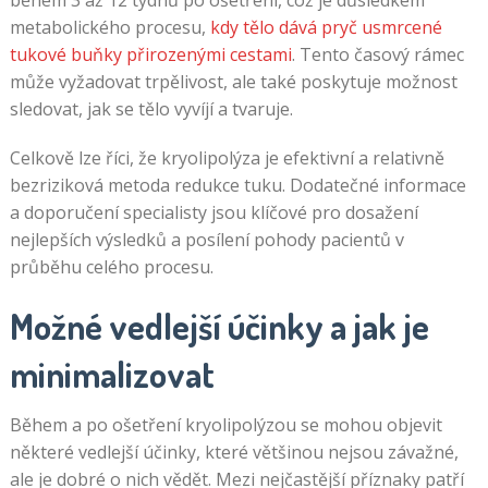
během 3 až 12 týdnů po ošetření, což je důsledkem
metabolického procesu,
kdy tělo dává pryč usmrcené
tukové buňky přirozenými cestami
. Tento časový rámec
může vyžadovat trpělivost, ale také poskytuje možnost
sledovat, jak se tělo vyvíjí a tvaruje.
Celkově lze říci, že kryolipolýza je efektivní a relativně
bezriziková metoda redukce tuku. Dodatečné informace
a doporučení specialisty jsou klíčové pro dosažení
nejlepších výsledků a posílení pohody pacientů v
průběhu celého procesu.
Možné vedlejší účinky a jak je
minimalizovat
Během a po ošetření kryolipolýzou se mohou objevit
některé vedlejší účinky, které většinou nejsou závažné,
ale je dobré o nich vědět. Mezi nejčastější příznaky patří