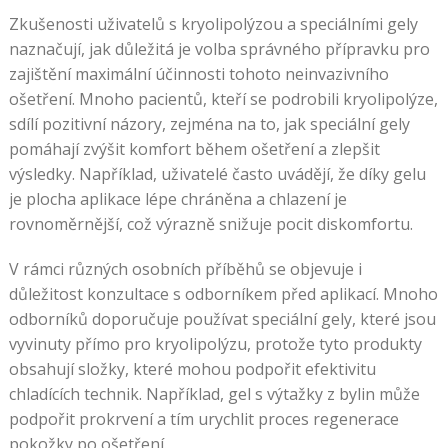
Zkušenosti uživatelů s kryolipolýzou a speciálními gely
naznačují, jak důležitá je volba správného přípravku pro
zajištění maximální účinnosti tohoto neinvazivního
ošetření. Mnoho pacientů, kteří se podrobili kryolipolýze,
sdílí pozitivní názory, zejména na to, jak speciální gely
pomáhají zvýšit komfort během ošetření a zlepšit
výsledky. Například, uživatelé často uvádějí, že díky gelu
je plocha aplikace lépe chráněna a chlazení je
rovnoměrnější, což výrazně snižuje pocit diskomfortu.
V rámci různých osobních příběhů se objevuje i
důležitost konzultace s odborníkem před aplikací. Mnoho
odborníků doporučuje používat speciální gely, které jsou
vyvinuty přímo pro kryolipolýzu, protože tyto produkty
obsahují složky, které mohou podpořit efektivitu
chladících technik. Například, gel s výtažky z bylin může
podpořit prokrvení a tím urychlit proces regenerace
pokožky po ošetření.