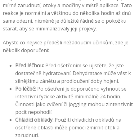
mírné zarudnutí, otoky a modřiny v místě aplikace. Tato
reakce je normální a většinou do několika hodin až dnů
sama odezní, nicméně je důležité řádně se o pokožku
starat, aby se minimalizovaly její projevy.
Abyste co nejvíce předešli nežádoucím účinkům, zde je
několik doporučení:
Před léčbou:
Před ošetřením se ujistěte, že jste
dostatečně hydratovaní. Dehydratace může vést k
silnějšímu zánětu a prodloužení doby hojeni.
Po léčbě:
Po ošetření je doporučeno vyhnout se
intenzivní fyzické aktivitě minimálně 24 hodin.
Činnosti jako cvičení či jogging mohou zintenzivnit
pocit nepohodlí.
Chladicí obklady:
Použití chladicích obkladů na
ošetřené oblasti může pomoci zmírnit otok a
zarudnutí.