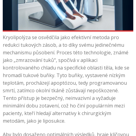
Kryolipolýza se osvědčila jako efektivní metoda pro
redukci tukových zásob, a to díky svému jedinečnému
mechanismu působení. Proces této technologie, známé
jako „zmrazování tuků“, spočívá v aplikaci
kontrolovaného chladu na specifické oblasti těla, kde se
hromadí tukové buňky. Tyto buňky, vystavené nízkým
teplotám, procházejí apoptózou, tedy programovanou
smrtí, zatímco okolní tkáně zůstávají nepoškozené.
Tento přístup je bezpečný, neinvazivní a vyžaduje
minimální dobu zotavení, což ho činí populárním mezi
pacienty, kteří hledají alternativy k chirurgickým
metodám, jako je liposukce.
Aby bylo dosaženo optimálních výsledků, hraje klíčovou