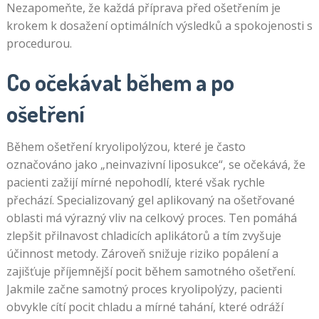
Nezapomeňte, že každá příprava před ošetřením je
krokem k dosažení optimálních výsledků a spokojenosti s
procedurou.
Co očekávat během a po
ošetření
Během ošetření kryolipolýzou, které je často
označováno jako „neinvazivní liposukce“, se očekává, že
pacienti zažijí mírné nepohodlí, které však rychle
přechází. Specializovaný gel aplikovaný na ošetřované
oblasti má výrazný vliv na celkový proces. Ten pomáhá
zlepšit přilnavost chladicích aplikátorů a tím zvyšuje
účinnost metody. Zároveň snižuje riziko popálení a
zajišťuje příjemnější pocit během samotného ošetření.
Jakmile začne samotný proces kryolipolýzy, pacienti
obvykle cítí pocit chladu a mírné tahání, které odráží