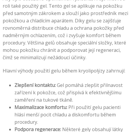
roli také použitý gel. Tento gel se aplikuje na pokožku
před samotným zákrokem a slouží jako prostředník mezi
pokožkou a chladícím aparátem. Díky gelu se zajišťuje
rovnoměrná distribuce chladu a ochrana pokožky před
nadměrným ochlazením, což i zvyšuje komfort během
procedury. Většina gelů obsahuje speciální složky, které
mohou pokožku chránit a podporovat její regeneraci,
čímž se minimalizují nežádoucí účinky.
Hlavní výhody použití gelu během kryolipolýzy zahrnují:
Zlepšení kontaktu:
Gel pomáhá zlepšit přilnavost
zařízení k pokožce, což přispívá k efektivnějšímu
zaměření na tukové tkáně.
Maximalizace komfortu:
Při použití gelu pacienti
hlásí menší pocit chladu a diskomfortu během
procedury.
Podpora regenerace:
Některé gely obsahují látky