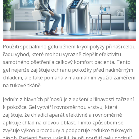
Použití speciálního gelu během kryolipolýzy přináší celou
řadu výhod, které mohou výrazně zlepšit efektivitu
samotného ošetření a celkový komfort pacienta. Tento
gel nejenže zajišťuje ochranu pokožky před nadměrným
chladem, ale také pomáhá v maximálním využití zaměření
na tukové tkáně.
Jedním z hlavních přínosů je zlepšení přilnavosti zařízení
k pokožce. Gel vytváří rovnoměrnou vrstvu, která
zajišťuje, že chladící aparát efektivně a rovnoměrně
aplikuje chlad na cílovou oblast. Tímto způsobem se
zvyšuje výkon procedury a podporuje redukce tukových
zásob. Pacienti často uvádějí, že při použití gelu pociťují