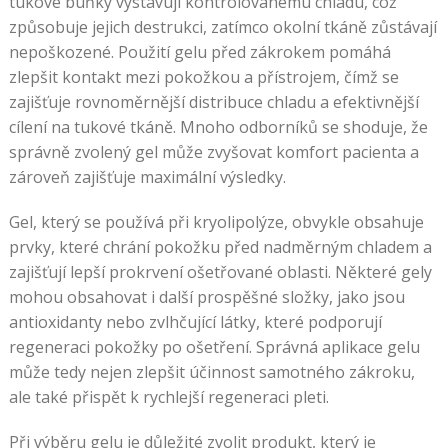
tukové buňky vystavují kontrolovanému chladu, což
způsobuje jejich destrukci, zatímco okolní tkáně zůstávají
nepoškozené. Použití gelu před zákrokem pomáhá
zlepšit kontakt mezi pokožkou a přístrojem, čímž se
zajišťuje rovnoměrnější distribuce chladu a efektivnější
cílení na tukové tkáně. Mnoho odborníků se shoduje, že
správně zvolený gel může zvyšovat komfort pacienta a
zároveň zajišťuje maximální výsledky.
Gel, který se používá při kryolipolýze, obvykle obsahuje
prvky, které chrání pokožku před nadměrným chladem a
zajišťují lepší prokrvení ošetřované oblasti. Některé gely
mohou obsahovat i další prospěšné složky, jako jsou
antioxidanty nebo zvlhčující látky, které podporují
regeneraci pokožky po ošetření. Správná aplikace gelu
může tedy nejen zlepšit účinnost samotného zákroku,
ale také přispět k rychlejší regeneraci pleti.
Při výběru gelu je důležité zvolit produkt, který je