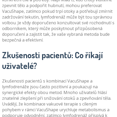
zpevnit tělo a podpořit hubnutí, mohou preferovat
VacuShape, zatímco pokud trpí otoky a potřebují zmírnit
zadržování tekutin, lymfodrenáž může být tou správnou
volbou. Je vždy doporučeno konzultovat své rozhodnutí s
odborníkem, který může poskytnout přizpůsobená
doporučení a zajistit tak, že vaše vybraná metoda bude
bezpečná a efektivní.
Zkušenosti pacientů: Co říkají
uživatelé?
Zkušenosti pacientů s kombinací VacuShape a
lymfodrenáže jsou často pozitivní a poukazují na
synergické efekty obou metod. Mnoho uživatelů hlásí
znatelné zlepšení při snižování otoků a zpevňování těla.
Uvádějí, že kombinace vakuové terapie s cíleným
pohybem v rámci VacuShape urychluje metabolismus a
podporuje odvodnění, zatímco lymfodrenáž přispívá k