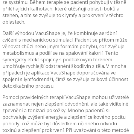
ze systému. Během terapie se pacienti pohybují v těsně
přiléhajících kalhotách, které utěsňují oblasti boků a
stehen, a tím se zvyšuje tok lymfy a prokrvení v těchto
oblastech.
Další výhodou VacuShape je, že kombinuje aeróbní
cvičení s mechanickou stimulací. Pacient se přitom může
věnovat chůzi nebo jiným formám pohybu, což zvyšuje
metabolismus a podílí se na spalování kalorií. Tento
synergický efekt spojený s podtlakovým terénem
umožňuje rychlejší odstranění škodlivin z těla. V mnoha
případech je aplikace VacuShape doporučována ve
spojení s lymfodrenáží, čímž se zvyšuje celková účinnost
detoxikačního procesu.
Pomocí pravidelných terapií VacuShape mohou uživatelé
zaznamenat nejen zlepšení odvodnění, ale také viditelné
zpevnění a tonizaci pokožky. Mnoho pacientů si
pochvaluje zvýšení energie a zlepšení celkového pocitu
pohody, což může být důsledkem účinného odvodu
toxinů a zlepšení prokrvení. Při uvažování o této metodě