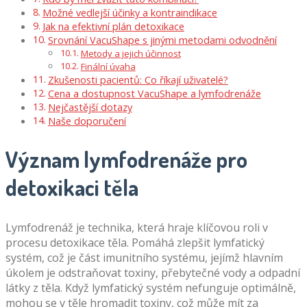
Možné vedlejší účinky a kontraindikace
Jak na efektivní plán detoxikace
Srovnání VacuShape s jinými metodami odvodnění
Metody a jejich účinnost
Finální úvaha
Zkušenosti pacientů: Co říkají uživatelé?
Cena a dostupnost VacuShape a lymfodrenáže
Nejčastější dotazy
Naše doporučení
Význam lymfodrenáže pro
detoxikaci těla
Lymfodrenáž je technika, která hraje klíčovou roli v
procesu detoxikace těla. Pomáhá zlepšit lymfatický
systém, což je část imunitního systému, jejímž hlavním
úkolem je odstraňovat toxiny, přebytečné vody a odpadní
látky z těla. Když lymfatický systém nefunguje optimálně,
mohou se v těle hromadit toxiny, což může mít za