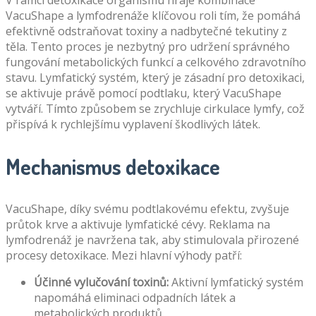
V rámci detoxikace organismu hraje kombinace
VacuShape a lymfodrenáže klíčovou roli tím, že pomáhá
efektivně odstraňovat toxiny a nadbytečné tekutiny z
těla. Tento proces je nezbytný pro udržení správného
fungování metabolických funkcí a celkového zdravotního
stavu. Lymfatický systém, který je zásadní pro detoxikaci,
se aktivuje právě pomocí podtlaku, který VacuShape
vytváří. Tímto způsobem se zrychluje cirkulace lymfy, což
přispívá k rychlejšímu vyplavení škodlivých látek.
Mechanismus detoxikace
VacuShape, díky svému podtlakovému efektu, zvyšuje
průtok krve a aktivuje lymfatické cévy. Reklama na
lymfodrenáž je navržena tak, aby stimulovala přirozené
procesy detoxikace. Mezi hlavní výhody patří:
Účinné vylučování toxinů:
Aktivní lymfatický systém
napomáhá eliminaci odpadních látek a
metabolických produktů.