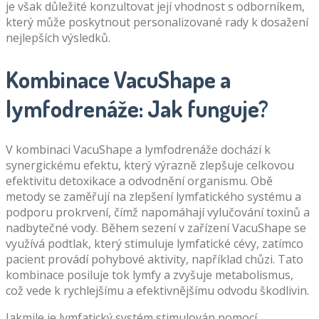
je však důležité konzultovat její vhodnost s odborníkem,
který může poskytnout personalizované rady k dosažení
nejlepších výsledků.
Kombinace VacuShape a
lymfodrenáže: Jak funguje?
V kombinaci VacuShape a lymfodrenáže dochází k
synergickému efektu, který výrazně zlepšuje celkovou
efektivitu detoxikace a odvodnění organismu. Obě
metody se zaměřují na zlepšení lymfatického systému a
podporu prokrvení, čímž napomáhají vylučování toxinů a
nadbytečné vody. Během sezení v zařízení VacuShape se
využívá podtlak, který stimuluje lymfatické cévy, zatímco
pacient provádí pohybové aktivity, například chůzi. Tato
kombinace posiluje tok lymfy a zvyšuje metabolismus,
což vede k rychlejšímu a efektivnějšímu odvodu škodlivin.
Jakmile je lymfatický systém stimulován pomocí