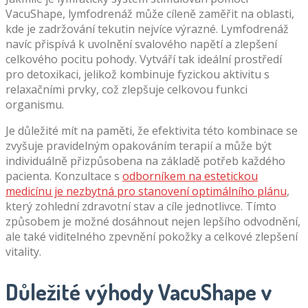
VacuShape, lymfodrenáž může cíleně zaměřit na oblasti,
kde je zadržování tekutin nejvíce výrazné. Lymfodrenáž
navíc přispívá k uvolnění svalového napětí a zlepšení
celkového pocitu pohody. Vytváří tak ideální prostředí
pro detoxikaci, jelikož kombinuje fyzickou aktivitu s
relaxačními prvky, což zlepšuje celkovou funkci
organismu.
Je důležité mít na paměti, že efektivita této kombinace se
zvyšuje pravidelným opakováním terapií a může být
individuálně přizpůsobena na základě potřeb každého
pacienta. Konzultace s
odborníkem na estetickou
medicínu je nezbytná pro stanovení optimálního plánu
,
který zohlední zdravotní stav a cíle jednotlivce. Tímto
způsobem je možné dosáhnout nejen lepšího odvodnění,
ale také viditelného zpevnění pokožky a celkové zlepšení
vitality.
Důležité výhody VacuShape v