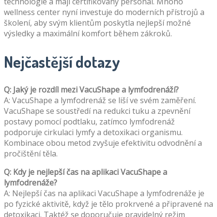
technologie a mají certifikovaný personál. Mnoho
wellness center nyní investuje do moderních přístrojů a
školení, aby svým klientům poskytla nejlepší možné
výsledky a maximální komfort během zákroků.
Nejčastější dotazy
Q: Jaký je rozdíl mezi VacuShape a lymfodrenáží?
A: VacuShape a lymfodrenáž se liší ve svém zaměření.
VacuShape se soustředí na redukci tuku a zpevnění
postavy pomocí podtlaku, zatímco lymfodrenáž
podporuje cirkulaci lymfy a detoxikaci organismu.
Kombinace obou metod zvyšuje efektivitu odvodnění a
pročištění těla.
Q: Kdy je nejlepší čas na aplikaci VacuShape a
lymfodrenáže?
A: Nejlepší čas na aplikaci VacuShape a lymfodrenáže je
po fyzické aktivitě, když je tělo prokrvené a připravené na
detoxikaci. Taktéž se doporučuje pravidelný režim