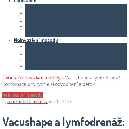
Liposukce
Ceny a náklady
Metody a techniky
Oblasti těla
Výsledky a rekonvalescence
Základní informace o liposukci
Neinvazivní metody
Injekční metody
Kavitace
Radiofrekvence
Vibrace a masáže
Úvod
»
Neinvazivní metody
»
Vacushape a lymfodrenáž:
Kombinace pro rychlejší odvodnění a detox
Neinvazivní metody
by
SlimStudioOlomouc.cz
on
13. 1. 2024
Vacushape a lymfodrenáž: