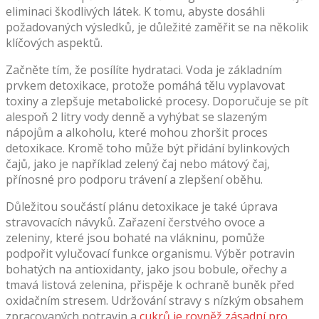
eliminaci škodlivých látek. K tomu, abyste dosáhli
požadovaných výsledků, je důležité zaměřit se na několik
klíčových aspektů.
Začněte tím, že posílíte hydrataci. Voda je základním
prvkem detoxikace, protože pomáhá tělu vyplavovat
toxiny a zlepšuje metabolické procesy. Doporučuje se pít
alespoň 2 litry vody denně a vyhýbat se slazeným
nápojům a alkoholu, které mohou zhoršit proces
detoxikace. Kromě toho může být přidání bylinkových
čajů, jako je například zelený čaj nebo mátový čaj,
přínosné pro podporu trávení a zlepšení oběhu.
Důležitou součástí plánu detoxikace je také úprava
stravovacích návyků. Zařazení čerstvého ovoce a
zeleniny, které jsou bohaté na vlákninu, pomůže
podpořit vylučovací funkce organismu. Výběr potravin
bohatých na antioxidanty, jako jsou bobule, ořechy a
tmavá listová zelenina, přispěje k ochraně buněk před
oxidačním stresem. Udržování stravy s nízkým obsahem
zpracovaných potravin a
cukrů je rovněž zásadní pro