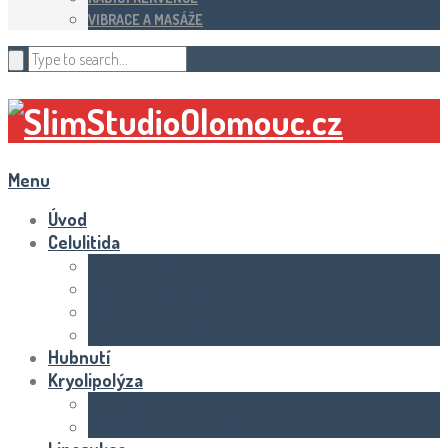
VIBRACE A MASÁŽE
Menu
Úvod
Celulitida
Domácí péče
Ošetření celulitidy
Předchozí článkyence a životní styl
Produkty a recenze
Hubnutí
Kryolipolýza
Průběh a výsledky
Rizika a vedlejší účinky