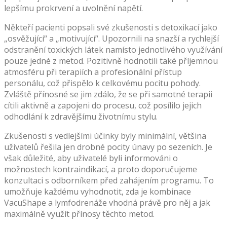
lepšímu prokrvení a uvolnění napětí.
Někteří pacienti popsali své zkušenosti s detoxikací jako
„osvěžující“ a „motivující“. Upozornili na snazší a rychlejší
odstranění toxických látek namísto jednotlivého využívání
pouze jedné z metod. Pozitivně hodnotili také příjemnou
atmosféru při terapiích a profesionální přístup
personálu, což přispělo k celkovému pocitu pohody.
Zvláště přínosné se jim zdálo, že se při samotné terapii
cítili aktivně a zapojeni do procesu, což posílilo jejich
odhodlání k zdravějšímu životnímu stylu.
Zkušenosti s vedlejšími účinky byly minimální, většina
uživatelů řešila jen drobné pocity únavy po sezeních. Je
však důležité, aby uživatelé byli informováni o
možnostech kontraindikací, a proto doporučujeme
konzultaci s odborníkem před zahájením programu. To
umožňuje každému vyhodnotit, zda je kombinace
VacuShape a lymfodrenáže vhodná právě pro něj a jak
maximálně využít přínosy těchto metod.