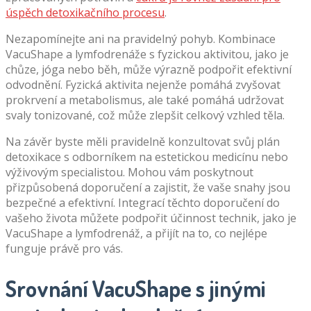
úspěch detoxikačního procesu
.
Nezapomínejte ani na pravidelný pohyb. Kombinace
VacuShape a lymfodrenáže s fyzickou aktivitou, jako je
chůze, jóga nebo běh, může výrazně podpořit efektivní
odvodnění. Fyzická aktivita nejenže pomáhá zvyšovat
prokrvení a metabolismus, ale také pomáhá udržovat
svaly tonizované, což může zlepšit celkový vzhled těla.
Na závěr byste měli pravidelně konzultovat svůj plán
detoxikace s odborníkem na estetickou medicínu nebo
výživovým specialistou. Mohou vám poskytnout
přizpůsobená doporučení a zajistit, že vaše snahy jsou
bezpečné a efektivní. Integrací těchto doporučení do
vašeho života můžete podpořit účinnost technik, jako je
VacuShape a lymfodrenáž, a přijít na to, co nejlépe
funguje právě pro vás.
Srovnání VacuShape s jinými