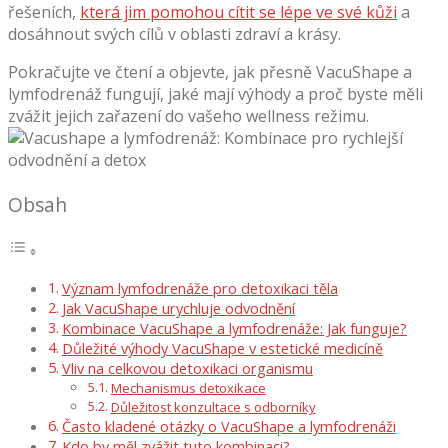
řešeních,
která jim pomohou cítit se lépe ve své kůži
a
dosáhnout svých cílů v oblasti zdraví a krásy.
Pokračujte ve čtení a objevte, jak přesně VacuShape a
lymfodrenáž fungují, jaké mají výhody a proč byste měli
zvážit jejich zařazení do vašeho wellness režimu.
Obsah
Význam lymfodrenáže pro detoxikaci těla
Jak VacuShape urychluje odvodnění
Kombinace VacuShape a lymfodrenáže: Jak funguje?
Důležité výhody VacuShape v estetické medicíně
Vliv na celkovou detoxikaci organismu
Mechanismus detoxikace
Důležitost konzultace s odborníky
Často kladené otázky o VacuShape a lymfodrenáži
Kdo by měl zvážit tuto kombinaci?