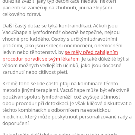
důležité zvážit, jaký typ detoxikace hledáte; někteří
pacienti se zaměřují na zhubnutí, jiní na zlepšení
celkového zdraví.
Další častý dotaz se týká kontraindikací. Ačkoli jsou
VacuShape a lymfodrenáž obecně bezpečné, nejsou
vhodné pro každého. Osoby s určitými zdravotními
potížemi, jako jsou srdeční onemocnění, onemocnění
ledvin nebo těhotenství, by
se měly před zahájením
procedur poradit se svým lékařem
. Je také důležité být si
vědom možných vedlejších účinků, jako jsou dočasné
zarudnutí nebo citlivost pleti.
Kromě toho se lidé často ptají na kombinace těchto
metod s jinými terapiemi. VacuShape může být efektivně
používán spolu s lymfodrenáží, což zvyšuje účinnost
obou procedur při detoxikaci. Je však klíčové diskutovat o
těchto kombinacích s odborníkem na estetickou
medicínu, který může poskytnout personalizované rady a
doporučení.
Pokud máte další dotazy nebo zájem o tyto metody,