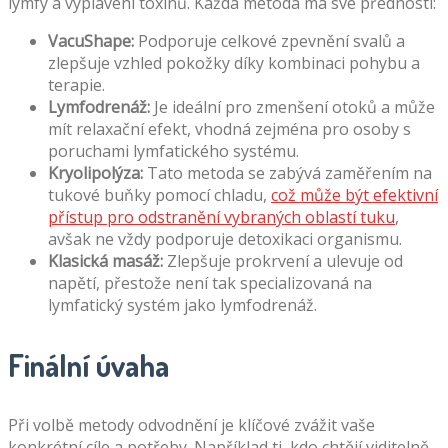
lymfy a vyplavení toxinů. Každá metoda má své přednosti:
VacuShape:
Podporuje celkové zpevnění svalů a
zlepšuje vzhled pokožky díky kombinaci pohybu a
terapie.
Lymfodrenáž:
Je ideální pro zmenšení otoků a může
mít relaxační efekt, vhodná zejména pro osoby s
poruchami lymfatického systému.
Kryolipolýza:
Tato metoda se zabývá zaměřením na
tukové buňky pomocí chladu,
což může být efektivní
přístup pro odstranění vybraných oblastí tuku
,
avšak ne vždy podporuje detoxikaci organismu.
Klasická masáž:
Zlepšuje prokrvení a ulevuje od
napětí, přestože není tak specializovaná na
lymfatický systém jako lymfodrenáž.
Finální úvaha
Při volbě metody odvodnění je klíčové zvážit vaše
konkrétní cíle a potřeby. Například ti, kdo chtějí viditelně