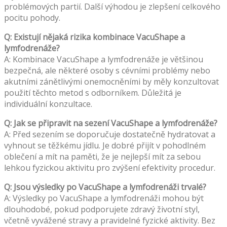
problémových partií. Další výhodou je zlepšení celkového
pocitu pohody.
Q: Existují nějaká rizika kombinace VacuShape a
lymfodrenáže?
A: Kombinace VacuShape a lymfodrenáže je většinou
bezpečná, ale některé osoby s cévními problémy nebo
akutními zánětlivými onemocněními by měly konzultovat
použití těchto metod s odborníkem. Důležitá je
individuální konzultace.
Q: Jak se připravit na sezení VacuShape a lymfodrenáže?
A: Před sezením se doporučuje dostatečně hydratovat a
vyhnout se těžkému jídlu. Je dobré přijít v pohodlném
oblečení a mít na paměti, že je nejlepší mít za sebou
lehkou fyzickou aktivitu pro zvýšení efektivity procedur.
Q: Jsou výsledky po VacuShape a lymfodrenáži trvalé?
A: Výsledky po VacuShape a lymfodrenáži mohou být
dlouhodobé, pokud podporujete zdravý životní styl,
včetně vyvážené stravy a pravidelné fyzické aktivity. Bez