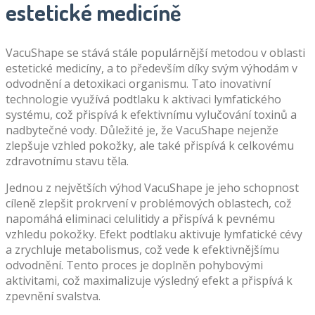
estetické medicíně
VacuShape se stává stále populárnější metodou v oblasti
estetické medicíny, a to především díky svým výhodám v
odvodnění a detoxikaci organismu. Tato inovativní
technologie využívá podtlaku k aktivaci lymfatického
systému, což přispívá k efektivnímu vylučování toxinů a
nadbytečné vody. Důležité je, že VacuShape nejenže
zlepšuje vzhled pokožky, ale také přispívá k celkovému
zdravotnímu stavu těla.
Jednou z největších výhod VacuShape je jeho schopnost
cíleně zlepšit prokrvení v problémových oblastech, což
napomáhá eliminaci celulitidy a přispívá k pevnému
vzhledu pokožky. Efekt podtlaku aktivuje lymfatické cévy
a zrychluje metabolismus, což vede k efektivnějšímu
odvodnění. Tento proces je doplněn pohybovými
aktivitami, což maximalizuje výsledný efekt a přispívá k
zpevnění svalstva.