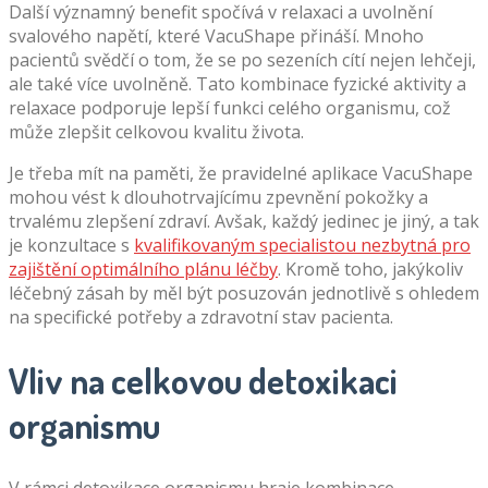
Další významný benefit spočívá v relaxaci a uvolnění
svalového napětí, které VacuShape přináší. Mnoho
pacientů svědčí o tom, že se po sezeních cítí nejen lehčeji,
ale také více uvolněně. Tato kombinace fyzické aktivity a
relaxace podporuje lepší funkci celého organismu, což
může zlepšit celkovou kvalitu života.
Je třeba mít na paměti, že pravidelné aplikace VacuShape
mohou vést k dlouhotrvajícímu zpevnění pokožky a
trvalému zlepšení zdraví. Avšak, každý jedinec je jiný, a tak
je konzultace s
kvalifikovaným specialistou nezbytná pro
zajištění optimálního plánu léčby
. Kromě toho, jakýkoliv
léčebný zásah by měl být posuzován jednotlivě s ohledem
na specifické potřeby a zdravotní stav pacienta.
Vliv na celkovou detoxikaci
organismu