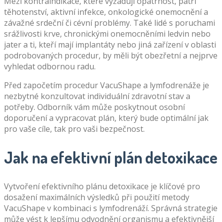
Mezi kontraindikace, které vyžadují opatrnost, patří
těhotenství, aktivní infekce, onkologické onemocnění a
závažné srdeční či cévní problémy. Také lidé s poruchami
srážlivosti krve, chronickými onemocněními ledvin nebo
jater a ti, kteří mají implantáty nebo jiná zařízení v oblasti
podrobovaných procedur, by měli být obezřetní a nejprve
vyhledat odbornou radu.
Před započetím procedur VacuShape a lymfodrenáže je
nezbytné konzultovat individuální zdravotní stav a
potřeby. Odborník vám může poskytnout osobní
doporučení a vypracovat plán, který bude optimální jak
pro vaše cíle, tak pro vaši bezpečnost.
Jak na efektivní plán detoxikace
Vytvoření efektivního plánu detoxikace je klíčové pro
dosažení maximálních výsledků při použití metody
VacuShape v kombinaci s lymfodrenáží. Správná strategie
může vést k lepšímu odvodnění organismu a efektivnější