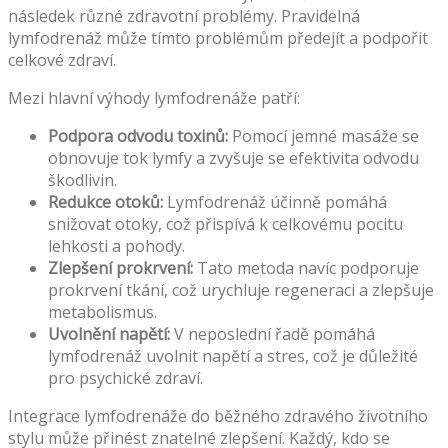
následek různé zdravotní problémy. Pravidelná
lymfodrenáž může tímto problémům předejít a podpořit
celkové zdraví.
Mezi hlavní výhody lymfodrenáže patří:
Podpora odvodu toxinů:
Pomocí jemné masáže se
obnovuje tok lymfy a zvyšuje se efektivita odvodu
škodlivin.
Redukce otoků:
Lymfodrenáž účinně pomáhá
snižovat otoky, což přispívá k celkovému pocitu
lehkosti a pohody.
Zlepšení prokrvení:
Tato metoda navíc podporuje
prokrvení tkání, což urychluje regeneraci a zlepšuje
metabolismus.
Uvolnění napětí:
V neposlední řadě pomáhá
lymfodrenáž uvolnit napětí a stres, což je důležité
pro psychické zdraví.
Integrace lymfodrenáže do běžného zdravého životního
stylu může přinést znatelné zlepšení. Každý, kdo se