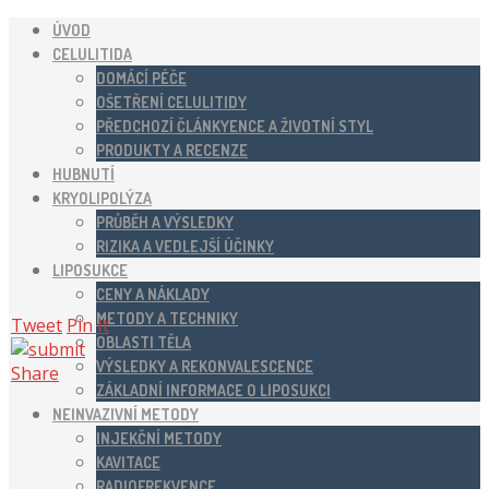
ÚVOD
CELULITIDA
DOMÁCÍ PÉČE
OŠETŘENÍ CELULITIDY
PŘEDCHOZÍ ČLÁNKYENCE A ŽIVOTNÍ STYL
PRODUKTY A RECENZE
HUBNUTÍ
KRYOLIPOLÝZA
PRŮBĚH A VÝSLEDKY
RIZIKA A VEDLEJŠÍ ÚČINKY
LIPOSUKCE
CENY A NÁKLADY
METODY A TECHNIKY
Tweet
Pin It
OBLASTI TĚLA
VÝSLEDKY A REKONVALESCENCE
Share
ZÁKLADNÍ INFORMACE O LIPOSUKCI
NEINVAZIVNÍ METODY
INJEKČNÍ METODY
KAVITACE
RADIOFREKVENCE