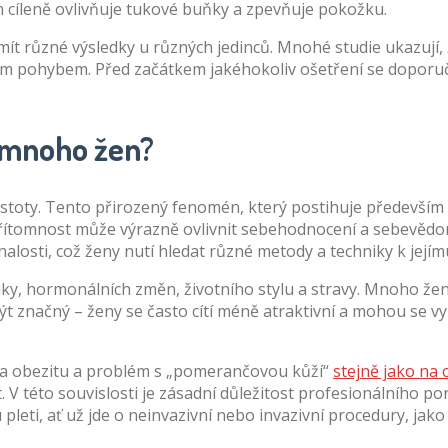
n cíleně ovlivňuje tukové buňky a zpevňuje pokožku.
mít různé výsledky u různých jedinců. Mnohé studie ukazují, 
ým pohybem. Před začátkem jakéhokoliv ošetření se doporu
o mnoho žen?
istoty. Tento přirozený fenomén, který postihuje především 
í přítomnost může výrazně ovlivnit sebehodnocení a sebevěd
alosti, což ženy nutí hledat různé metody a techniky k jejím
iky, hormonálních změn, životního stylu a stravy. Mnoho žen
značný – ženy se často cítí méně atraktivní a mohou se vyh
na obezitu a problém s „pomerančovou kůží“
stejně jako na 
. V této souvislosti je zásadní důležitost profesionálního
pleti, ať už jde o neinvazivní nebo invazivní procedury, jak