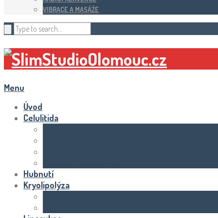
VIBRACE A MASÁŽE
Menu
Úvod
Celulitida
Domácí péče
Ošetření celulitidy
Předchozí článkyence a životní styl
Produkty a recenze
Hubnutí
Kryolipolýza
Průběh a výsledky
Rizika a vedlejší účinky