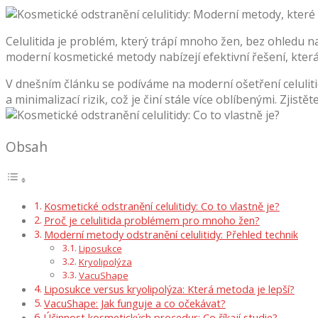
Celulitida je problém, který trápí mnoho žen, bez ohledu n
moderní kosmetické metody nabízejí efektivní řešení, kte
V dnešním článku se podíváme na moderní ošetření celulit
a minimalizací rizik, což je činí stále více oblíbenými. Zjis
Obsah
Kosmetické odstranění celulitidy: Co to vlastně je?
Proč je celulitida problémem pro mnoho žen?
Moderní metody odstranění celulitidy: Přehled technik
Liposukce
Kryolipolýza
VacuShape
Liposukce versus kryolipolýza: Která metoda je lepší?
VacuShape: Jak funguje a co očekávat?
Účinnost kosmetických procedur: Co říkají studie?