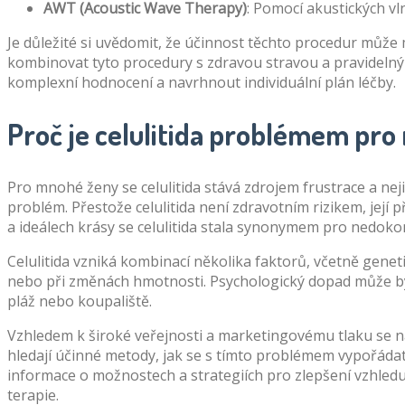
AWT (Acoustic Wave Therapy)
: Pomocí akustických vl
Je důležité si uvědomit, že účinnost těchto procedur může 
kombinovat tyto procedury s zdravou stravou a pravideln
komplexní hodnocení a navrhnout individuální plán léčby.
Proč je celulitida problémem pr
Pro mnohé ženy se celulitida stává zdrojem frustrace a nej
problém. Přestože celulitida není zdravotním rizikem, jej
a ideálech krásy se celulitida stala synonymem pro nedokon
Celulitida vzniká kombinací několika faktorů, včetně genet
nebo při změnách hmotnosti. Psychologický dopad může být 
pláž nebo koupaliště.
Vzhledem k široké veřejnosti a marketingovému tlaku se 
hledají účinné metody, jak se s tímto problémem vypořádat
informace o možnostech a strategiích pro zlepšení vzhledu 
terapie.