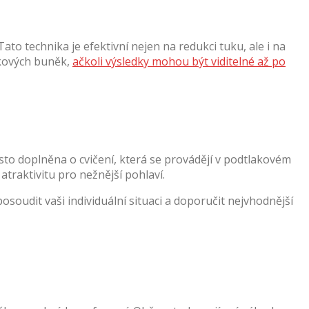
to technika je efektivní nejen na redukci tuku, ale i na
ukových buněk,
ačkoli výsledky mohou být viditelné až po
to doplněna o cvičení, která se provádějí v podtlakovém
atraktivitu pro nežnější pohlaví.
posoudit vaši individuální situaci a doporučit nejvhodnější