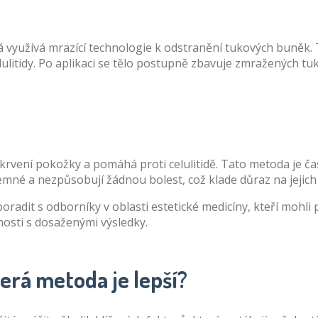
á využívá mrazící technologie k odstranění tukových buněk. Ta
lulitidy. Po aplikaci se tělo postupně zbavuje zmražených t
vení pokožky a pomáhá proti celulitidě. Tato metoda je čas
jemné a nezpůsobují žádnou bolest, což klade důraz na jejich 
 poradit s odborníky v oblasti estetické medicíny, kteří mohli 
osti s dosaženými výsledky.
erá metoda je lepší?