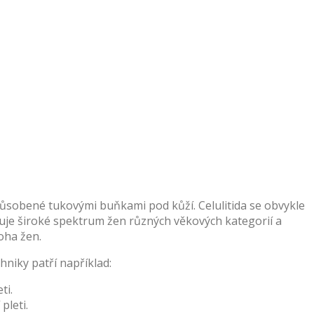
 způsobené tukovými buňkami pod kůží. Celulitida se obvykle
huje široké spektrum žen různých věkových kategorií a
oha žen.
hniky patří například:
ti.
pleti.