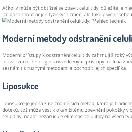
Ačkoliv může být obtížné se zbavit celulitidy, důležité je
lze dosáhnout nejen fyzických změn, ale také psychického 
Moderní metody odstranění celuli
Moderní přístupy k odstranění celulitidy zahrnují široký v
inovativní technologie s osvědčenými přístupy a cílí na zpev
seznámit s různými metodami a pochopit jejich specifika.
Liposukce
Liposukce je jedna z nejznámějších metod, která je tradič
doteků, což může vést k okamžitému zpevnění pokožky v obl
celulitidy, neboť nezaručuje eliminaci celulitidy na všech 