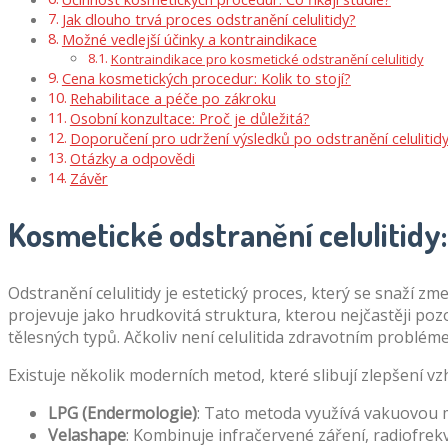
Jak dlouho trvá proces odstranění celulitidy?
Možné vedlejší účinky a kontraindikace
Kontraindikace pro kosmetické odstranění celulitidy
Cena kosmetických procedur: Kolik to stojí?
Rehabilitace a péče po zákroku
Osobní konzultace: Proč je důležitá?
Doporučení pro udržení výsledků po odstranění celulitid
Otázky a odpovědi
Závěr
Kosmetické odstranění celulitidy: 
Odstranění celulitidy je estetický proces, který se snaží z
projevuje jako hrudkovitá struktura, kterou nejčastěji po
tělesných typů. Ačkoliv není celulitida zdravotním prob
Existuje několik moderních metod, které slibují zlepšení vz
LPG (Endermologie)
: Tato metoda využívá vakuovou m
Velashape
: Kombinuje infračervené záření, radiofrek