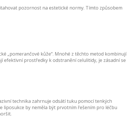
ž přitahovat pozornost na estetické normy. Tímto způsobem
 typické „pomerančové kůže“. Mnohé z těchto metod kombinují
í efektivní prostředky k odstranění celulitidy, je zásadní se
vazivní technika zahrnuje odsátí tuku pomocí tenkých
 že liposukce by neměla být prvotním řešením pro léčbu
oršit.