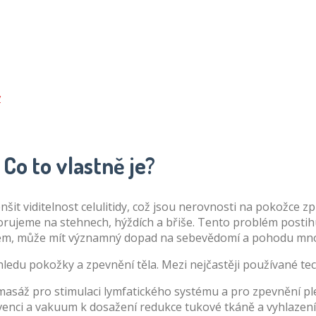
y
Co to vlastně je?
menšit viditelnost celulitidy, což jsou nerovnosti na pokožce
zorujeme na stehnech, hýždích a břiše. Tento problém posti
lémem, může mít významný dopad na sebevědomí a pohodu mn
hledu pokožky a zpevnění těla. Mezi nejčastěji používané tec
asáž pro stimulaci lymfatického systému a pro zpevnění ple
venci a vakuum k dosažení redukce tukové tkáně a vyhlazení 