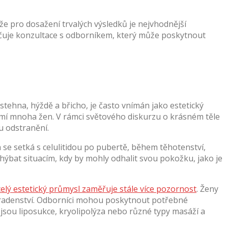
že pro dosažení trvalých výsledků je nejvhodnější
čuje konzultace s odborníkem, který může poskytnout
stehna, hýždě a břicho, je často vnímán jako estetický
omí mnoha žen. V rámci světového diskurzu o krásném těle
u odstranění.
 se setká s celulitidou po pubertě, během těhotenství,
ýbat situacím, kdy by mohly odhalit svou pokožku, jako je
celý estetický průmysl zaměřuje stále více pozornost
. Ženy
 poradenství. Odborníci mohou poskytnout potřebné
o jsou liposukce, kryolipolýza nebo různé typy masáží a