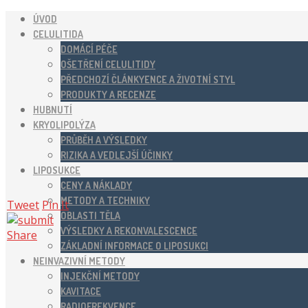
ÚVOD
CELULITIDA
DOMÁCÍ PÉČE
OŠETŘENÍ CELULITIDY
PŘEDCHOZÍ ČLÁNKYENCE A ŽIVOTNÍ STYL
PRODUKTY A RECENZE
HUBNUTÍ
KRYOLIPOLÝZA
PRŮBĚH A VÝSLEDKY
RIZIKA A VEDLEJŠÍ ÚČINKY
LIPOSUKCE
CENY A NÁKLADY
METODY A TECHNIKY
Tweet
Pin It
OBLASTI TĚLA
VÝSLEDKY A REKONVALESCENCE
Share
ZÁKLADNÍ INFORMACE O LIPOSUKCI
NEINVAZIVNÍ METODY
INJEKČNÍ METODY
KAVITACE
RADIOFREKVENCE