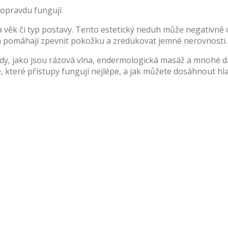
a věk či typ postavy. Tento estetický neduh může negativně 
rá pomáhají zpevnit pokožku a zredukovat jemné nerovnosti.
idy, jako jsou rázová vlna, endermologická masáž a mnohé da
těte, které přístupy fungují nejlépe, a jak můžete dosáhnout h