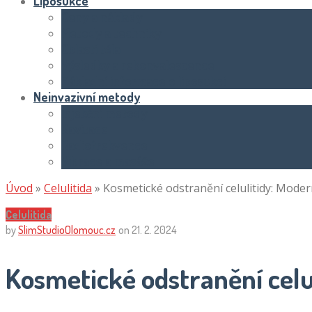
Liposukce
Ceny a náklady
Metody a techniky
Oblasti těla
Výsledky a rekonvalescence
Základní informace o liposukci
Neinvazivní metody
Injekční metody
Kavitace
Radiofrekvence
Vibrace a masáže
Úvod
»
Celulitida
»
Kosmetické odstranění celulitidy: Moder
Celulitida
by
SlimStudioOlomouc.cz
on
21. 2. 2024
Kosmetické odstranění celu