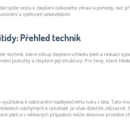
 hledat spíše cestu k zlepšení celkového zdraví a pohody, ne
uvolnění a zpětvzetí sebevědomí.
tidy: Přehled technik
ýběr technik, které slibují zlepšení vzhledu pleti a redukci
nění pokožky a zlepšení její struktury. Pro ženy, které hledaj
ně využívána k odstranění nadbytečného tuku z těla. Tato in
astech náchylných k celulitidě. Je však důležité zdůraznit,
typech pleti a v některých případech může dokonce problém zh