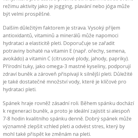
režimu aktivity jako je jogging, plavání nebo jóga může
být velmi prospěšné.
Dalším důležitým faktorem je strava. Vysoký příjem
antioxidantů, vitaminů a minerálů může napomoci
hydrataci a elasticitě pleti. Doporučuje se zařadit
potraviny bohaté na vitamin E (např. ořechy, semena,
avokádo) a vitamin C (citrusové plody, jahody, papriky).
Přírodní tuky, jako omega-3 mastné kyseliny, podporují
zdraví buněk a zároveň přispívají k silnější pleti. Důležité
je také dostatečné množství vody, které je klíčové pro
hydrataci pleti.
Spánek hraje rovněž zásadní roli. Během spánku dochází
k regeneraci buněk, a proto je ideální zajistit si alespoň
7-8 hodin kvalitního spánku denně. Dobrý spánek může
významně zlepšit vzhled pleti a odvést stres, který by
mohl také přispět ke změnám na pleti.