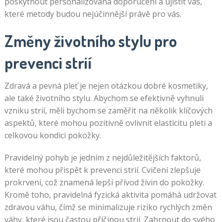
poskytnout personalizovaná doporučení a ujistit vás,
které metody budou nejúčinnější právě pro vás.
Změny životního stylu pro
prevenci strií
Zdravá a pevná pleť je nejen otázkou dobré kosmetiky,
ale také životního stylu. Abychom se efektivně vyhnuli
vzniku strií, měli bychom se zaměřit na několik klíčových
aspektů, které mohou pozitivně ovlivnit elasticitu pleti a
celkovou kondici pokožky.
Pravidelný pohyb je jedním z nejdůležitějších faktorů,
které mohou přispět k prevenci strií. Cvičení zlepšuje
prokrvení, což znamená lepší přívod živin do pokožky.
Kromě toho, pravidelná fyzická aktivita pomáhá udržovat
zdravou váhu, čímž se minimalizuje riziko rychlých změn
váhy, které jsou častou příčinou strií. Zahrnout do svého