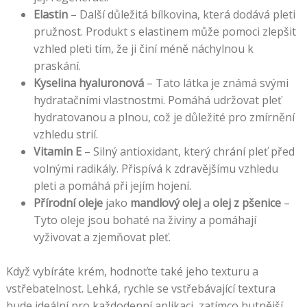
Elastin
– Další důležitá bílkovina, která dodává pleti
pružnost. Produkt s elastinem může pomoci zlepšit
vzhled pleti tím, že ji činí méně náchylnou k
praskání.
Kyselina hyaluronová
– Tato látka je známá svými
hydratačními vlastnostmi. Pomáhá udržovat pleť
hydratovanou a plnou, což je důležité pro zmírnění
vzhledu strií.
Vitamin E
– Silný antioxidant, který chrání pleť před
volnými radikály. Přispívá k zdravějšímu vzhledu
pleti a pomáhá při jejím hojení.
Přírodní oleje
jako
mandlový olej
a
olej z pšenice
–
Tyto oleje jsou bohaté na živiny a pomáhají
vyživovat a zjemňovat pleť.
Když vybíráte krém, hodnoťte také jeho texturu a
vstřebatelnost. Lehká, rychle se vstřebávající textura
bude ideální pro každodenní aplikaci, zatímco hutnější