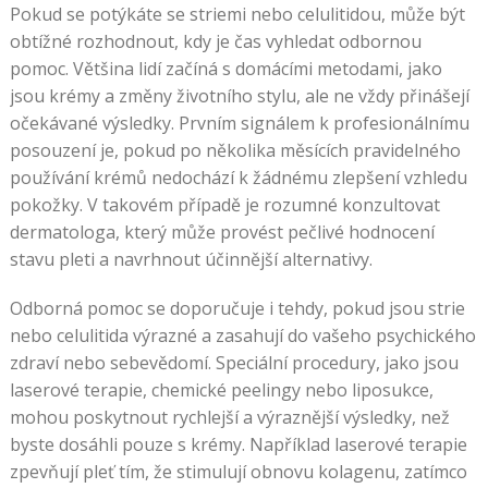
Pokud se potýkáte se striemi nebo celulitidou, může být
obtížné rozhodnout, kdy je čas vyhledat odbornou
pomoc. Většina lidí začíná s domácími metodami, jako
jsou krémy a změny životního stylu, ale ne vždy přinášejí
očekávané výsledky. Prvním signálem k profesionálnímu
posouzení je, pokud po několika měsících pravidelného
používání krémů nedochází k žádnému zlepšení vzhledu
pokožky. V takovém případě je rozumné konzultovat
dermatologa, který může provést pečlivé hodnocení
stavu pleti a navrhnout účinnější alternativy.
Odborná pomoc se doporučuje i tehdy, pokud jsou strie
nebo celulitida výrazné a zasahují do vašeho psychického
zdraví nebo sebevědomí. Speciální procedury, jako jsou
laserové terapie, chemické peelingy nebo liposukce,
mohou poskytnout rychlejší a výraznější výsledky, než
byste dosáhli pouze s krémy. Například laserové terapie
zpevňují pleť tím, že stimulují obnovu kolagenu, zatímco