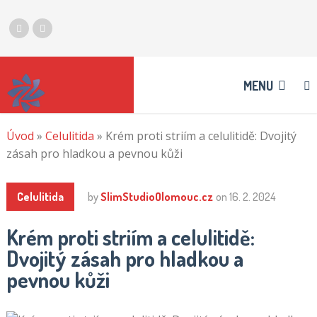
MENU
Úvod
»
Celulitida
»
Krém proti striím a celulitidě: Dvojitý
zásah pro hladkou a pevnou kůži
Celulitida
by
SlimStudioOlomouc.cz
on
16. 2. 2024
Krém proti striím a celulitidě:
Dvojitý zásah pro hladkou a
pevnou kůži