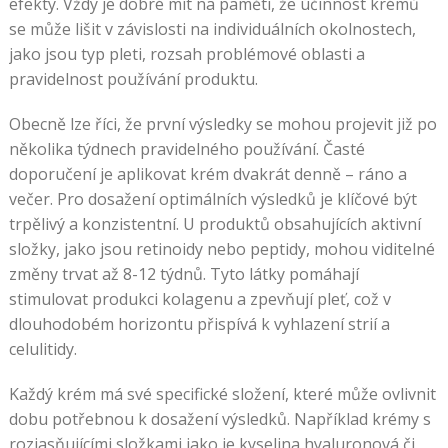
efekty. Vždy je dobré mít na paměti, že účinnost krémů
se může lišit v závislosti na individuálních okolnostech,
jako jsou typ pleti, rozsah problémové oblasti a
pravidelnost používání produktu.
Obecně lze říci, že první výsledky se mohou projevit již po
několika týdnech pravidelného používání. Časté
doporučení je aplikovat krém dvakrát denně – ráno a
večer. Pro dosažení optimálních výsledků je klíčové být
trpělivý a konzistentní. U produktů obsahujících aktivní
složky, jako jsou retinoidy nebo peptidy, mohou viditelné
změny trvat až 8-12 týdnů. Tyto látky pomáhají
stimulovat produkci kolagenu a zpevňují pleť, což v
dlouhodobém horizontu přispívá k vyhlazení strií a
celulitidy.
Každý krém má své specifické složení, které může ovlivnit
dobu potřebnou k dosažení výsledků. Například krémy s
rozjasňujícími složkami jako je kyselina hyaluronová či