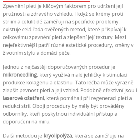
Zpevnění pleti je klíčovým faktorem pro udržení její
pružnosti a zdravého vzhledu. I když se krémy proti
striím a celulitidě zaměřují na specifické problémy,
existuje celá řada ověřených metod, které přispívají k
celkovému zpevnění pleti a zlepšení její textury. Mezi
nejefektivnější patří různé estetické procedury, změny v
životním stylu a domácí péče.
Jednou z nejčastěji doporučovaných procedur je
mikroneedling
, který využívá malé jehličky k stimulaci
produkce kolagenu a elastinu. Tato léčba může výrazně
zlepšit pevnost pleti a její vzhled. Podobně efektivní jsou i
laserové ošetření
, která pomáhají při regeneraci pleti a
redukci strií. Obojí procedury by měly být prováděny
odborníky, kteří poskytnou individuální přístup a
doporučení na míru.
Další metodou je
kryolipolýza
, která se zaměřuje na