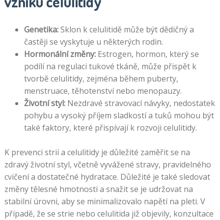
vzniku celulitidy
Genetika:
Sklon k celulitidě může být dědičný a
častěji se vyskytuje u některých rodin.
Hormonální změny:
Estrogen, hormon, který se
podílí na regulaci tukové tkáně, může přispět k
tvorbě celulitidy, zejména během puberty,
menstruace, těhotenství nebo menopauzy.
Životní styl:
Nezdravé stravovací návyky, nedostatek
pohybu a vysoký příjem sladkostí a tuků mohou být
také faktory, které přispívají k rozvoji celulitidy.
K prevenci strií a celulitidy je důležité zaměřit se na
zdravý životní styl, včetně vyvážené stravy, pravidelného
cvičení a dostatečné hydratace. Důležité je také sledovat
změny tělesné hmotnosti a snažit se je udržovat na
stabilní úrovni, aby se minimalizovalo napětí na pleti. V
případě, že se strie nebo celulitida již objevily, konzultace