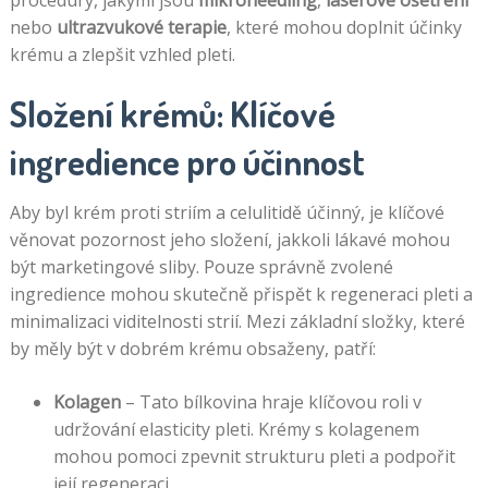
procedury, jakými jsou
mikroneedling
,
laserové ošetření
nebo
ultrazvukové terapie
, které mohou doplnit účinky
krému a zlepšit vzhled pleti.
Složení krémů: Klíčové
ingredience pro účinnost
Aby byl krém proti striím a celulitidě účinný, je klíčové
věnovat pozornost jeho složení, jakkoli lákavé mohou
být marketingové sliby. Pouze správně zvolené
ingredience mohou skutečně přispět k regeneraci pleti a
minimalizaci viditelnosti strií. Mezi základní složky, které
by měly být v dobrém krému obsaženy, patří:
Kolagen
– Tato bílkovina hraje klíčovou roli v
udržování elasticity pleti. Krémy s kolagenem
mohou pomoci zpevnit strukturu pleti a podpořit
její regeneraci.