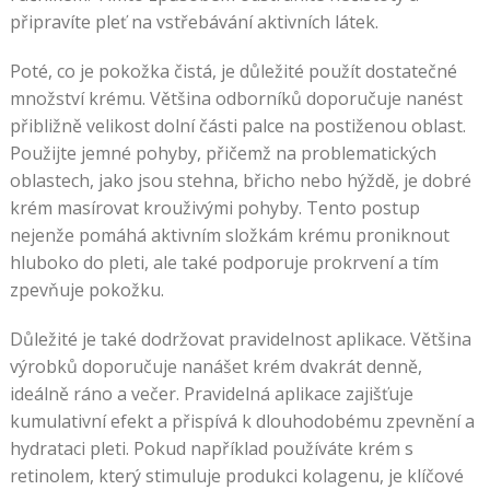
připravíte pleť na vstřebávání aktivních látek.
Poté, co je pokožka čistá, je důležité použít dostatečné
množství krému. Většina odborníků doporučuje nanést
přibližně velikost dolní části palce na postiženou oblast.
Použijte jemné pohyby, přičemž na problematických
oblastech, jako jsou stehna, břicho nebo hýždě, je dobré
krém masírovat krouživými pohyby. Tento postup
nejenže pomáhá aktivním složkám krému proniknout
hluboko do pleti, ale také podporuje prokrvení a tím
zpevňuje pokožku.
Důležité je také dodržovat pravidelnost aplikace. Většina
výrobků doporučuje nanášet krém dvakrát denně,
ideálně ráno a večer. Pravidelná aplikace zajišťuje
kumulativní efekt a přispívá k dlouhodobému zpevnění a
hydrataci pleti. Pokud například používáte krém s
retinolem, který stimuluje produkci kolagenu, je klíčové