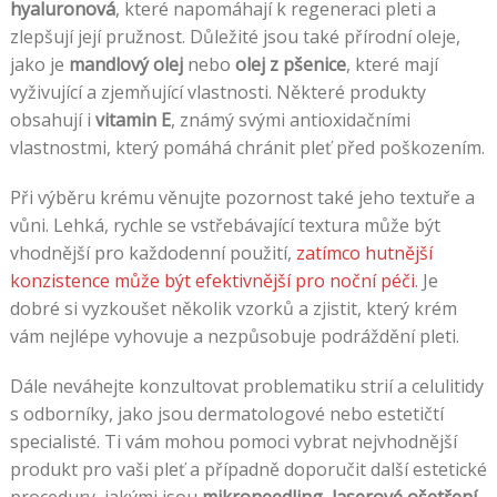
hyaluronová
, které napomáhají k regeneraci pleti a
zlepšují její pružnost. Důležité jsou také přírodní oleje,
jako je
mandlový olej
nebo
olej z pšenice
, které mají
vyživující a zjemňující vlastnosti. Některé produkty
obsahují i
vitamin E
, známý svými antioxidačními
vlastnostmi, který pomáhá chránit pleť před poškozením.
Při výběru krému věnujte pozornost také jeho textuře a
vůni. Lehká, rychle se vstřebávající textura může být
vhodnější pro každodenní použití,
zatímco hutnější
konzistence může být efektivnější pro noční péči
. Je
dobré si vyzkoušet několik vzorků a zjistit, který krém
vám nejlépe vyhovuje a nezpůsobuje podráždění pleti.
Dále neváhejte konzultovat problematiku strií a celulitidy
s odborníky, jako jsou dermatologové nebo estetičtí
specialisté. Ti vám mohou pomoci vybrat nejvhodnější
produkt pro vaši pleť a případně doporučit další estetické