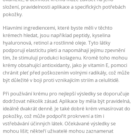
složení, pravidelnosti aplikace a specifických potřebách
pokožky.
Hlavními ingrediencemi, které byste měli v těchto
krémech hledat, jsou například peptidy, kyselina
hyaluronová, retinol a rostlinné oleje. Tyto látky
podporují elasticitu pleti a napomáhají jejímu zpevnění
tím, že stimulují produkci kolagenu. Kromě toho mohou
krémy obsahující antioxidanty, jako je vitamin E, pomoci
chránit pleť před poškozením volnými radikály, což může
být důležité v boji proti vznikajícím striím a celulitidě.
Při používání krému pro nejlepší výsledky se doporučuje
dodržovat několik zásad. Aplikace by měla být pravidelná,
ideálně dvakrát denně. Je také dobré krém vmasírovat do
pokožky, což může podpořit prokrvení a tím i
vstřebávání účinných látek. Očekávané výsledky se
mohou lišit; někteří uživatelé mohou zaznamenat