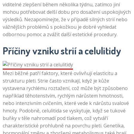
viditelné zlepšení během několika týdnu, zatímco jiní
mohou potřebovat delší dobu pro dosažení uspokojivých
výsledků. Nezapomínejte, že v případě silných strií nebo
vážnějších problémů s pokožkou je dobré vyhledat
odbornou pomoc a zvážit další estetické procedury.
Příčiny vzniku strií a celulitidy
Mezi běžné patří faktory, které ovlivňují elasticitu a
strukturu pleti. Strie často vznikají, když je kůže
vystavena rychlému roztažení, což může být způsobeno
například těhotenstvím, rychlým nárůstem hmotnosti,
nebo intenzivním cvičením, které vede k nárůstu svalové
hmoty. Podobně, celulitida se vyskytuje, když se tukové
buňky v těle nahromadí pod tlakem, což vytváří
charakteristické prohlubně na povrchu pleti. Genetika,
hormonální změny a zhoršený metabolismus také hrají