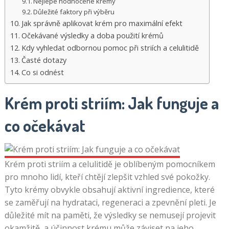
Nejlépe hodnocené krémy
Důležité faktory při výběru
Jak správně aplikovat krém pro maximální efekt
Očekávané výsledky a doba použití krémů
Kdy vyhledat odbornou pomoc při striích a celulitidě
Časté dotazy
Co si odnést
Krém proti striím: Jak funguje a
co očekávat
Krém proti striím a celulitidě je oblíbeným pomocníkem
pro mnoho lidí, kteří chtějí zlepšit vzhled své pokožky.
Tyto krémy obvykle obsahují aktivní ingredience, které
se zaměřují na hydrataci, regeneraci a zpevnění pleti. Je
důležité mít na paměti, že výsledky se nemusejí projevit
okamžitě, a účinnost krému může záviset na jeho