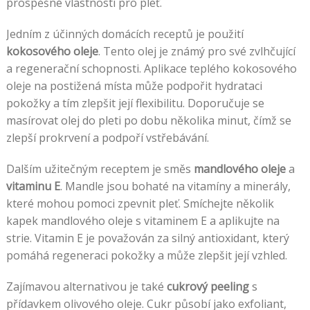
prospěšné vlastnosti pro pleť.
Jedním z účinných domácích receptů je použití
kokosového oleje
. Tento olej je známý pro své zvlhčující
a regenerační schopnosti. Aplikace teplého kokosového
oleje na postižená místa může podpořit hydrataci
pokožky a tím zlepšit její flexibilitu. Doporučuje se
masírovat olej do pleti po dobu několika minut, čímž se
zlepší prokrvení a podpoří vstřebávání.
Dalším užitečným receptem je směs
mandlového oleje
a
vitaminu E
. Mandle jsou bohaté na vitamíny a minerály,
které mohou pomoci zpevnit pleť. Smíchejte několik
kapek mandlového oleje s vitaminem E a aplikujte na
strie. Vitamin E je považován za silný antioxidant, který
pomáhá regeneraci pokožky a může zlepšit její vzhled.
Zajímavou alternativou je také
cukrový peeling
s
přídavkem olivového oleje. Cukr působí jako exfoliant,