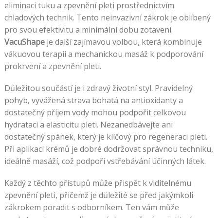
eliminaci tuku a zpevnění pleti prostřednictvím
chladových technik. Tento neinvazivní zákrok je oblíbený
pro svou efektivitu a minimální dobu zotavení.
VacuShape
je další zajímavou volbou, která kombinuje
vákuovou terapii a mechanickou masáž k podporování
prokrvení a zpevnění pleti.
Důležitou součástí je i zdravý životní styl. Pravidelný
pohyb, vyvážená strava bohatá na antioxidanty a
dostatečný příjem vody mohou podpořit celkovou
hydrataci a elasticitu pleti. Nezanedbávejte ani
dostatečný spánek, který je klíčový pro regeneraci pleti.
Při aplikaci krémů je dobré dodržovat správnou techniku,
ideálně masáží, což podpoří vstřebávání účinných látek.
Každý z těchto přístupů může přispět k viditelnému
zpevnění pleti, přičemž je důležité se před jakýmkoli
zákrokem poradit s odborníkem. Ten vám může