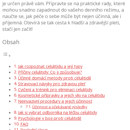
je určen právě vám. Připravte se na praktické rady, které
mohou snadno zapadnout do vašeho denního režimu, a
naučte se, jak péče o sebe může být nejen účinná, ale i
příjemná. Otevírá se tak cesta k hladší a zdravější pleti,
stačí jen začít!
Obsah
Jak rozpoznat celulitidu a její typy
Příčiny celulitidy: Co ji způsobuje?
Účinné domácí metody proti celulitidě
Stravovací návyky pro zdravou pleť
Cvičení a trénink pro eliminaci celulitidy
Kosmetické přípravky a jejich vliv na celulitidu
Neinvazivní procedury a jejich účinnost
Účinnost a očekávané výsledky
Jak si vybrat odborníka na léčbu celulitidy
Psychologie v boji proti celulitidě
FAQ
Poslední slovo