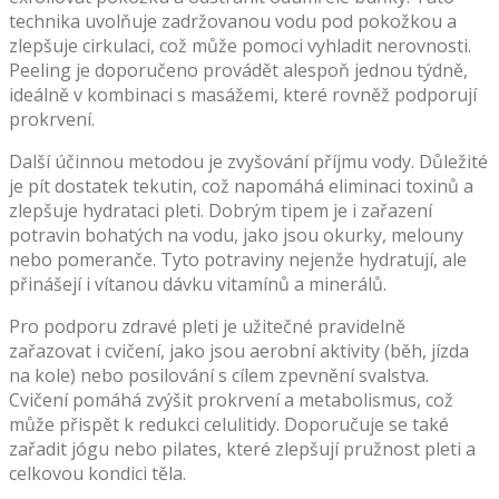
technika uvolňuje zadržovanou vodu pod pokožkou a
zlepšuje cirkulaci, což může pomoci vyhladit nerovnosti.
Peeling je doporučeno provádět alespoň jednou týdně,
ideálně v kombinaci s masážemi, které rovněž podporují
prokrvení.
Další účinnou metodou je zvyšování příjmu vody. Důležité
je pít dostatek tekutin, což napomáhá eliminaci toxinů a
zlepšuje hydrataci pleti. Dobrým tipem je i zařazení
potravin bohatých na vodu, jako jsou okurky, melouny
nebo pomeranče. Tyto potraviny nejenže hydratují, ale
přinášejí i vítanou dávku vitamínů a minerálů.
Pro podporu zdravé pleti je užitečné pravidelně
zařazovat i cvičení, jako jsou aerobní aktivity (běh, jízda
na kole) nebo posilování s cílem zpevnění svalstva.
Cvičení pomáhá zvýšit prokrvení a metabolismus, což
může přispět k redukci celulitidy. Doporučuje se také
zařadit jógu nebo pilates, které zlepšují pružnost pleti a
celkovou kondici těla.