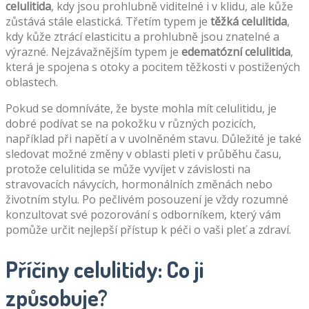
celulitida
, kdy jsou prohlubně viditelné i v klidu, ale kůže
zůstává stále elastická. Třetím typem je
těžká celulitida
,
kdy kůže ztrácí elasticitu a prohlubně jsou znatelné a
výrazné. Nejzávažnějším typem je
edematózní celulitida
,
která je spojena s otoky a pocitem těžkosti v postižených
oblastech.
Pokud se domníváte, že byste mohla mít celulitidu, je
dobré podívat se na pokožku v různých pozicích,
například při napětí a v uvolněném stavu. Důležité je také
sledovat možné změny v oblasti pleti v průběhu času,
protože celulitida se může vyvíjet v závislosti na
stravovacích návycích, hormonálních změnách nebo
životním stylu. Po pečlivém posouzení je vždy rozumné
konzultovat své pozorování s odborníkem, který vám
pomůže určit nejlepší přístup k péči o vaši pleť a zdraví.
Příčiny celulitidy: Co ji
způsobuje?