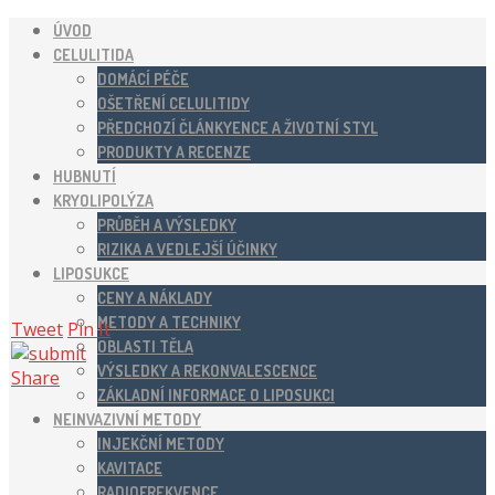
ÚVOD
CELULITIDA
DOMÁCÍ PÉČE
OŠETŘENÍ CELULITIDY
PŘEDCHOZÍ ČLÁNKYENCE A ŽIVOTNÍ STYL
PRODUKTY A RECENZE
HUBNUTÍ
KRYOLIPOLÝZA
PRŮBĚH A VÝSLEDKY
RIZIKA A VEDLEJŠÍ ÚČINKY
LIPOSUKCE
CENY A NÁKLADY
METODY A TECHNIKY
Tweet
Pin It
OBLASTI TĚLA
VÝSLEDKY A REKONVALESCENCE
Share
ZÁKLADNÍ INFORMACE O LIPOSUKCI
NEINVAZIVNÍ METODY
INJEKČNÍ METODY
KAVITACE
RADIOFREKVENCE