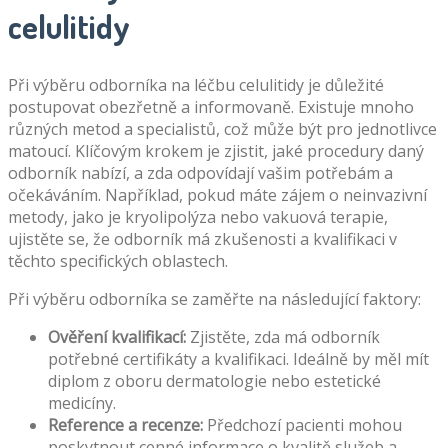
celulitidy
Při výběru odborníka na léčbu celulitidy je důležité
postupovat obezřetně a informovaně. Existuje mnoho
různých metod a specialistů, což může být pro jednotlivce
matoucí. Klíčovým krokem je zjistit, jaké procedury daný
odborník nabízí, a zda odpovídají vašim potřebám a
očekáváním. Například, pokud máte zájem o neinvazivní
metody, jako je kryolipolýza nebo vakuová terapie,
ujistěte se, že odborník má zkušenosti a kvalifikaci v
těchto specifických oblastech.
Při výběru odborníka se zaměřte na následující faktory:
Ověření kvalifikací:
Zjistěte, zda má odborník
potřebné certifikáty a kvalifikaci. Ideálně by měl mít
diplom z oboru dermatologie nebo estetické
medicíny.
Reference a recenze:
Předchozí pacienti mohou
poskytnout cenné informace o kvalitě služeb a