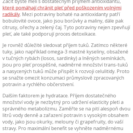
Začít byste měli s dostatečným příjmem antioxidantů,
které pomáhají chránit pleť před poškozením volnými
radikály
. Mezi potraviny bohaté na antioxidanty patří
bobulovité ovoce, jako jsou borůvky a maliny, dále pak
citrusy, ořechy a zelený čaj. Tyto potraviny nejen zpevňují
pleť, ale také podporují proces detoxikace.
Je rovněž důležité sledovat příjem tuků. Zatímco některé
tuky, jako například omega-3 mastné kyseliny, obsažené
v tučných rybách (losos, sardinky) a lněných semínkách,
jsou pro pleť prospěšné, nadměrné množství trans-tuků
a nasycených tuků může přispět k rozvoji celulitidy. Proto
se snažte omezit konzumaci průmyslově zpracovaných
potravin a rychlého občerstvení.
Dalším faktorem je hydratace. Příjem dostatečného
množství vody je nezbytný pro udržení elasticity pleti a
správného metabolizmu. Zaměřte se na pití alespoň dvou
litrů vody denně a zařazení potravin s vysokým obsahem
vody, jako jsou okurky, melouny či grapefruity, do vaší
stravy. Pro maximální benefit se vyhněte nadměrnému