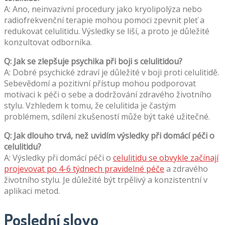
A: Ano, neinvazivní procedury jako kryolipolýza nebo
radiofrekvenční terapie mohou pomoci zpevnit pleť a
redukovat celulitidu. Výsledky se liší, a proto je důležité
konzultovat odborníka.
Q: Jak se zlepšuje psychika při boji s celulitidou?
A: Dobré psychické zdraví je důležité v boji proti celulitidě.
Sebevědomí a pozitivní přístup mohou podporovat
motivaci k péči o sebe a dodržování zdravého životního
stylu. Vzhledem k tomu, že celulitida je častým
problémem, sdílení zkušeností může být také užitečné.
Q: Jak dlouho trvá, než uvidím výsledky při domácí péči o
celulitidu?
A: Výsledky při domácí péči o
celulitidu se obvykle začínají
projevovat po 4-6 týdnech pravidelné péče
a zdravého
životního stylu. Je důležité být trpělivý a konzistentní v
aplikaci metod.
Poslední slovo