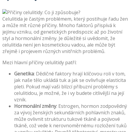
Celulitida je častým problémem, který postihuje řadu žen
a může mít různé příčiny. Mnoho faktorů přispívá k
jejímu vzniku, od genetických predispozic až po životní
styl a hormonální změny. Je důležité si uvědomit, že
celulitida není jen kosmetickou vadou, ale může být
zřejmě i projevem různých vnitřních problémů.
Mezi hlavní příčiny celulitidy patří:
Genetika
: Dědičné faktory hrají klíčovou roli v tom,
jak naše tělo ukládá tuk a jak se ovlivňuje elasticita
pleti. Pokud mají vaši blízcí příbuzní problémy s
celulitidou, je možné, že i vy budete citlivější na její
vznik.
Hormonální změny
: Estrogen, hormon zodpovědný
za vývoj ženských sekundárních pohlavních znaků,
může ovlivnit strukturu tukové tkáně a pojivové
tkáně, což vede k nerovnoměrnému rozložení tuků