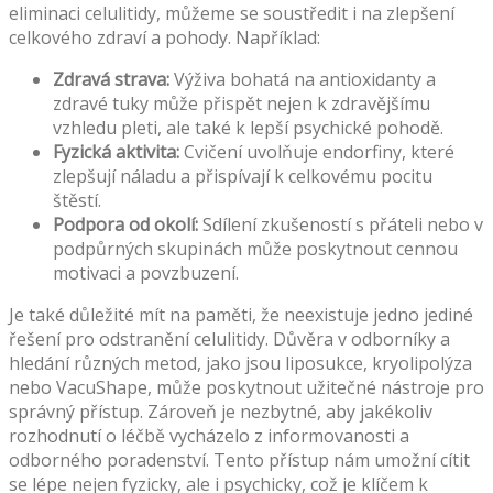
eliminaci celulitidy, můžeme se soustředit i na zlepšení
celkového zdraví a pohody. Například:
Zdravá strava:
Výživa bohatá na antioxidanty a
zdravé tuky může přispět nejen k zdravějšímu
vzhledu pleti, ale také k lepší psychické pohodě.
Fyzická aktivita:
Cvičení uvolňuje endorfiny, které
zlepšují náladu a přispívají k celkovému pocitu
štěstí.
Podpora od okolí:
Sdílení zkušeností s přáteli nebo v
podpůrných skupinách může poskytnout cennou
motivaci a povzbuzení.
Je také důležité mít na paměti, že neexistuje jedno jediné
řešení pro odstranění celulitidy. Důvěra v odborníky a
hledání různých metod, jako jsou liposukce, kryolipolýza
nebo VacuShape, může poskytnout užitečné nástroje pro
správný přístup. Zároveň je nezbytné, aby jakékoliv
rozhodnutí o léčbě vycházelo z informovanosti a
odborného poradenství. Tento přístup nám umožní cítit
se lépe nejen fyzicky, ale i psychicky, což je klíčem k