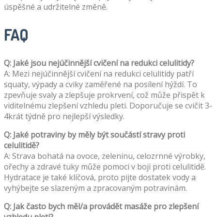
úspěšné a udržitelné změně.
FAQ
Q: Jaké jsou nejúčinnější cvičení na redukci celulitidy?
A: Mezi nejúčinnější cvičení na redukci celulitidy patří
squaty, výpady a cviky zaměřené na posílení hýždí. To
zpevňuje svaly a zlepšuje prokrvení, což může přispět k
viditelnému zlepšení vzhledu pleti. Doporučuje se cvičit 3-
4krát týdně pro nejlepší výsledky.
Q: Jaké potraviny by měly být součástí stravy proti
celulitidě?
A: Strava bohatá na ovoce, zeleninu, celozrnné výrobky,
ořechy a zdravé tuky může pomoci v boji proti celulitidě.
Hydratace je také klíčová, proto pijte dostatek vody a
vyhýbejte se slazeným a zpracovaným potravinám.
Q: Jak často bych měl/a provádět masáže pro zlepšení
vzhledu pleti?