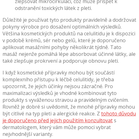
zlepšovat mikrocirkulaci, což může přispět k
odstranění toxických látek z pleti.
Důležité je používat tyto produkty pravidelně a dodržovat
pokyny výrobce pro dosažení optimálních výsledků.
Většina kosmetických produktů na celulitidu je k dispozici
v podobě krémů, sér nebo gelů, které je doporučeno
aplikovat masážními pohyby několikrát týdně. Tato
masáž nejenže pomáhá lépe absorbovat účinné látky, ale
také zlepšuje prokrvení a podporuje obnovu pleti.
I když kosmetické přípravky mohou být součástí
komplexního přístupu k léčbě celulitidy, je třeba
upozornit, že jejich účinky nejsou zázračné. Pro
maximalizaci výsledků je vhodné kombinovat tyto
produkty s vyváženou stravou a pravidelným cvičením.
Rovněž je dobré si uvědomit, že mnohé přípravky mohou
být citlivé na typ pleti a alergické reakce. Z
tohoto důvodu
je doporučeno před jejich použitím konzultovat
s
dermatologem, který vám může pomoci vybrat
nejvhodnější varianty.