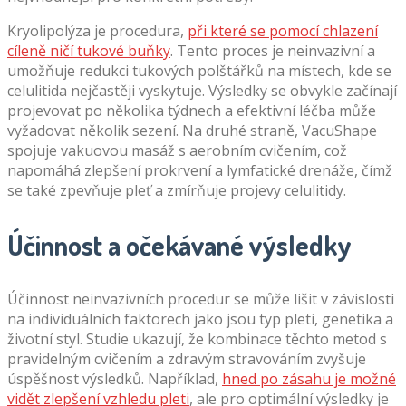
Kryolipolýza je procedura,
při které se pomocí chlazení
cíleně ničí tukové buňky
. Tento proces je neinvazivní a
umožňuje redukci tukových polštářků na místech, kde se
celulitida nejčastěji vyskytuje. Výsledky se obvykle začínají
projevovat po několika týdnech a efektivní léčba může
vyžadovat několik sezení. Na druhé straně, VacuShape
spojuje vakuovou masáž s aerobním cvičením, což
napomáhá zlepšení prokrvení a lymfatické drenáže, čímž
se také zpevňuje pleť a zmírňuje projevy celulitidy.
Účinnost a očekávané výsledky
Účinnost neinvazivních procedur se může lišit v závislosti
na individuálních faktorech jako jsou typ pleti, genetika a
životní styl. Studie ukazují, že kombinace těchto metod s
pravidelným cvičením a zdravým stravováním zvyšuje
úspěšnost výsledků. Například,
hned po zásahu je možné
vidět zlepšení vzhledu pleti
, ale pro optimální výsledky je