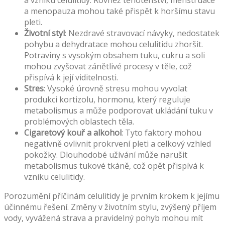
a vzniku celulitidy. Rovněž těhotenství, menstruace
a menopauza mohou také přispět k horšímu stavu
pleti.
Životní styl
: Nezdravé stravovací návyky, nedostatek
pohybu a dehydratace mohou celulitidu zhoršit.
Potraviny s vysokým obsahem tuku, cukru a soli
mohou zvyšovat zánětlivé procesy v těle, což
přispívá k její viditelnosti.
Stres
: Vysoké úrovně stresu mohou vyvolat
produkci kortizolu, hormonu, který reguluje
metabolismus a může podporovat ukládání tuku v
problémových oblastech těla.
Cigaretový kouř a alkohol
: Tyto faktory mohou
negativně ovlivnit prokrvení pleti a celkový vzhled
pokožky. Dlouhodobé užívání může narušit
metabolismus tukové tkáně, což opět přispívá k
vzniku celulitidy.
Porozumění příčinám celulitidy je prvním krokem k jejímu
účinnému řešení. Změny v životním stylu, zvýšený příjem
vody, vyvážená strava a pravidelný pohyb mohou mít