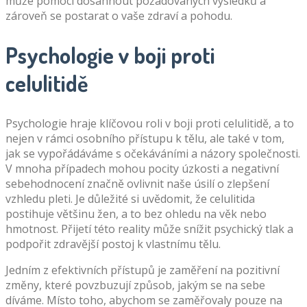
může pomoci dosáhnout požadovaných výsledků a
zároveň se postarat o vaše zdraví a pohodu.
Psychologie v boji proti
celulitidě
Psychologie hraje klíčovou roli v boji proti celulitidě, a to
nejen v rámci osobního přístupu k tělu, ale také v tom,
jak se vypořádáváme s očekáváními a názory společnosti.
V mnoha případech mohou pocity úzkosti a negativní
sebehodnocení značně ovlivnit naše úsilí o zlepšení
vzhledu pleti. Je důležité si uvědomit, že celulitida
postihuje většinu žen, a to bez ohledu na věk nebo
hmotnost. Přijetí této reality může snížit psychický tlak a
podpořit zdravější postoj k vlastnímu tělu.
Jedním z efektivních přístupů je zaměření na pozitivní
změny, které povzbuzují způsob, jakým se na sebe
díváme. Místo toho, abychom se zaměřovaly pouze na