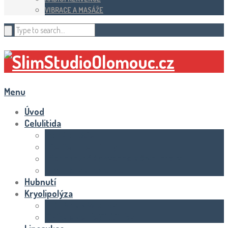
VIBRACE A MASÁŽE
Menu
Úvod
Celulitida
Domácí péče
Ošetření celulitidy
Předchozí článkyence a životní styl
Produkty a recenze
Hubnutí
Kryolipolýza
Průběh a výsledky
Rizika a vedlejší účinky