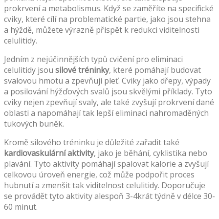
prokrvení a metabolismus. Když se zaměříte na specifické
cviky, které cílí na problematické partie, jako jsou stehna
a hýždě, můžete výrazně přispět k redukci viditelnosti
celulitidy.
Jedním z nejúčinnějších typů cvičení pro eliminaci
celulitidy jsou
silové tréninky
, které pomáhají budovat
svalovou hmotu a zpevňují pleť. Cviky jako dřepy, výpady
a posilování hýžďových svalů jsou skvělými příklady. Tyto
cviky nejen zpevňují svaly, ale také zvyšují prokrvení dané
oblasti a napomáhají tak lepší eliminaci nahromaděných
tukových buněk.
Kromě silového tréninku je důležité zařadit také
kardiovaskulární aktivity
, jako je běhání, cyklistika nebo
plavání. Tyto aktivity pomáhají spalovat kalorie a zvyšují
celkovou úroveň energie, což může podpořit proces
hubnutí a zmenšit tak viditelnost celulitidy. Doporučuje
se provádět tyto aktivity alespoň 3-4krát týdně v délce 30-
60 minut.