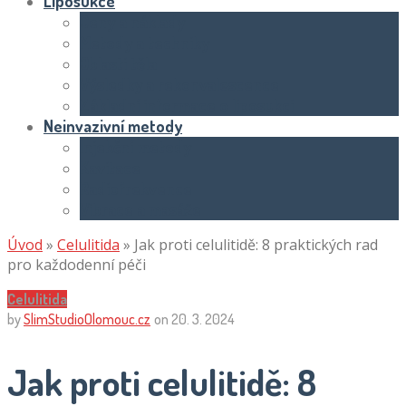
Liposukce
Ceny a náklady
Metody a techniky
Oblasti těla
Výsledky a rekonvalescence
Základní informace o liposukci
Neinvazivní metody
Injekční metody
Kavitace
Radiofrekvence
Vibrace a masáže
Úvod
»
Celulitida
»
Jak proti celulitidě: 8 praktických rad
pro každodenní péči
Celulitida
by
SlimStudioOlomouc.cz
on
20. 3. 2024
Jak proti celulitidě: 8