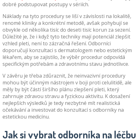
dobré podstupovat postupy v sériích.
Náklady na tyto procedury se liší v závislosti na lokalitě,
renomé kliniky a konkrétní metodě, avšak pohybují se
obvykle od několika tisíc do deseti tisíc korun za sezení.
Důležité je, že i když tyto techniky mají potenciál zlepšit
vzhled pleti, není to zázračná řešení. Odborníci
doporučují konzultaci s dermatologem nebo estetickým
lékařem, aby se zajistilo, že výběr procedur odpovídá
specifickým potřebám a zdravotnímu stavu jednotlivce.
V závěru je třeba zdůraznit, že neinvazivní procedury
mohou být účinným nástrojem v boji proti celulitidě, ale
měly by být částí širšího plánu zlepšení pleti, který
zahrnuje zdravou stravu a fyzickou aktivitu. K dosažení
nejlepších výsledků je tedy nezbytné mít realistická
očekávání a investovat do konzultací s odborníky na
estetickou medicínu.
Jak si vybrat odborníka na léčbu