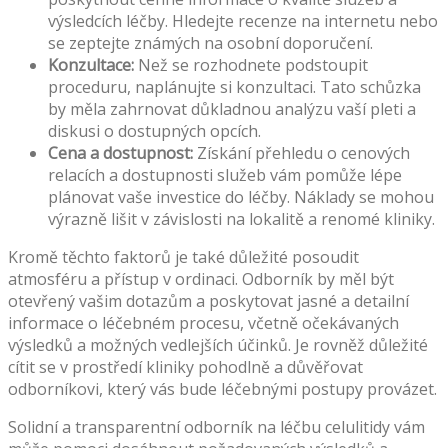
výsledcích léčby. Hledejte recenze na internetu nebo
se zeptejte známých na osobní doporučení.
Konzultace:
Než se rozhodnete podstoupit
proceduru, naplánujte si konzultaci. Tato schůzka
by měla zahrnovat důkladnou analýzu vaší pleti a
diskusi o dostupných opcích.
Cena a dostupnost:
Získání přehledu o cenových
relacích a dostupnosti služeb vám pomůže lépe
plánovat vaše investice do léčby. Náklady se mohou
výrazně lišit v závislosti na lokalitě a renomé kliniky.
Kromě těchto faktorů je také důležité posoudit
atmosféru a přístup v ordinaci. Odborník by měl být
otevřený vašim dotazům a poskytovat jasné a detailní
informace o léčebném procesu, včetně očekávaných
výsledků a možných vedlejších účinků. Je rovněž důležité
cítit se v prostředí kliniky pohodlně a důvěřovat
odborníkovi, který vás bude léčebnými postupy provázet.
Solidní a transparentní odborník na léčbu celulitidy vám