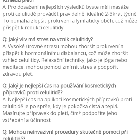
A: Pro dosažení nejlepších výsledků byste měli masáže
proti celulitidě provádět pravidelně, ideálně 2-3krát týdně.
To pomáhá zlepšit prokrvení a lymfatický oběh, což může
přispět k redukci celulitidy.
Q: Jaký vliv má stres na vznik celulitidy?
A: Vysoké úrovně stresu mohou zhoršit prokrvení a
přispět k hormonálnímu disbalancu, což může zhoršit
vzhled celulitidy. Relaxační techniky, jako je jóga nebo
meditace, mohou pomoci zmírnit stres a podpořit
zdravou pleť.
Q: Jaký je nejlepší čas na používání kosmetických
přípravků proti celulitidě?
A: Nejlepší čas na aplikaci kosmetických přípravků proti
celulitidě je po sprše, kdy je pokožka čistá a teplá.
Masírujte přípravek do pleti, čímž podpoříte jeho
vstřebání a účinnost.
Q: Mohou neinvazivní procedury skutečně pomoci při
celulitidě?