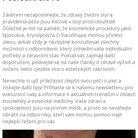
Závěrem nezapomínejte, že zdravý životní styl a
pravidelná péče jsou klíčové v boji proti celulitidě.
Důležité je mít na paměti, že kosmetické procedury jako
liposukce, kryolipolýza či VacuShape mohou přinést
úlevu, avšak vždy je nezbytné konzultovat všechny
možnosti s odborníkem, který zohlední vaše individuální
potřeby a zdravotní stav. Pokud vás zajímají další
doporučení, podívejte se na naše články o zdravé výživě a
cvičení, nebo zjistěte více o estetických zákrocích.
Nenechte si ujít příležitost zlepšit svou péči o pleť a
získejte další tipy! Přihlaste se k našemu newsletteru pro
exkluzivní rady a informace k aktuálním trendům v oblasti
kosmetiky a estetické medicíny. Vaše zdraví a
spokojenost jsou na prvním místě, a proto se neváhejte
obrátit na odborníky, kteří vám mohou pomoci najít
nejlepší řešení pro vás.