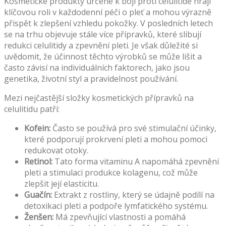
Kosmetické produkty určené k boji proti celulitidě hrají
klíčovou roli v každodenní péči o pleť a mohou výrazně
přispět k zlepšení vzhledu pokožky. V posledních letech
se na trhu objevuje stále více přípravků, které slibují
redukci celulitidy a zpevnění pleti. Je však důležité si
uvědomit, že účinnost těchto výrobků se může lišit a
často závisí na individuálních faktorech, jako jsou
genetika, životní styl a pravidelnost používání.
Mezi nejčastější složky kosmetických přípravků na
celulitidu patří:
Kofein:
Často se používá pro své stimulační účinky,
které podporují prokrvení pleti a mohou pomoci
redukovat otoky.
Retinol:
Tato forma vitaminu A napomáhá zpevnění
pleti a stimulaci produkce kolagenu, což může
zlepšit její elasticitu.
Guačín:
Extrakt z rostliny, který se údajně podílí na
detoxikaci pleti a podpoře lymfatického systému.
Ženšen:
Má zpevňující vlastnosti a pomáhá