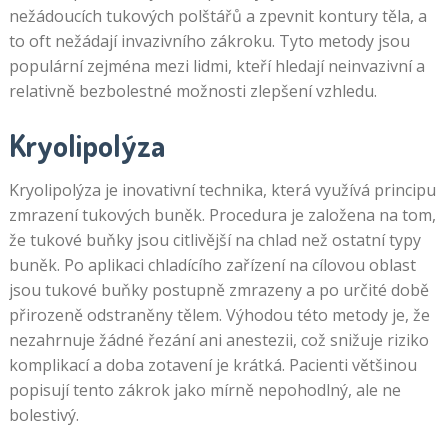
o
nežádoucích tukových polštářů a zpevnit kontury těla, a
tom,
to oft nežádají invazivního zákroku. Tyto metody jsou
co
populární zejména mezi lidmi, kteří hledají neinvazivní a
brání
relativně bezbolestné možnosti zlepšení vzhledu.
vašemu
užívání
Kryolipolýza
bonusů
Pravidla
Kryolipolýza je inovativní technika, která využívá principu
Blackjack
zmrazení tukových buněk. Procedura je založena na tom,
že tukové buňky jsou citlivější na chlad než ostatní typy
buněk. Po aplikaci chladícího zařízení na cílovou oblast
jsou tukové buňky postupně zmrazeny a po určité době
přirozeně odstraněny tělem. Výhodou této metody je, že
nezahrnuje žádné řezání ani anestezii, což snižuje riziko
komplikací a doba zotavení je krátká. Pacienti většinou
popisují tento zákrok jako mírně nepohodlný, ale ne
bolestivý.