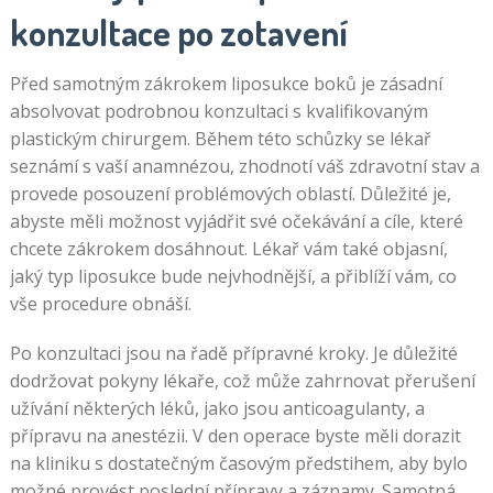
konzultace po zotavení
Před samotným zákrokem liposukce boků je zásadní
absolvovat podrobnou konzultaci s kvalifikovaným
plastickým chirurgem. Během této schůzky se lékař
seznámí s vaší anamnézou, zhodnotí váš zdravotní stav a
provede posouzení problémových oblastí. Důležité je,
abyste měli možnost vyjádřit své očekávání a cíle, které
chcete zákrokem dosáhnout. Lékař vám také objasní,
jaký typ liposukce bude nejvhodnější, a přiblíží vám, co
vše procedure obnáší.
Po konzultaci jsou na řadě přípravné kroky. Je důležité
dodržovat pokyny lékaře, což může zahrnovat přerušení
užívání některých léků, jako jsou anticoagulanty, a
přípravu na anestézii. V den operace byste měli dorazit
na kliniku s dostatečným časovým předstihem, aby bylo
možné provést poslední přípravy a záznamy. Samotná