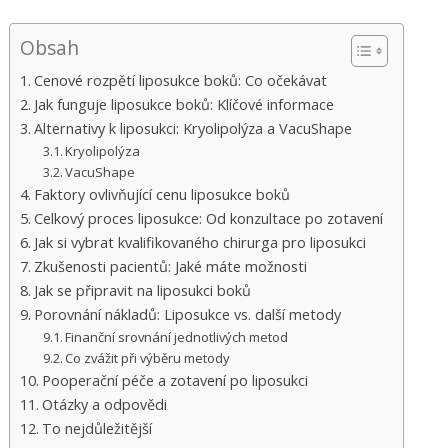
Hrací
Automaty
Obsah
Bez
Registrace
Cenové rozpětí liposukce boků: Co očekávat
Jak funguje liposukce boků: Klíčové informace
Zdarma
:
Alternativy k liposukci: Kryolipolýza a VacuShape
Online
Kryolipolýza
pokerové
VacuShape
herny
Faktory ovlivňující cenu liposukce boků
nabízejí
Celkový proces liposukce: Od konzultace po zotavení
všechny
Jak si vybrat kvalifikovaného chirurga pro liposukci
druhy
Zkušenosti pacientů: Jaké máte možnosti
pokerových
Jak se připravit na liposukci boků
her
Porovnání nákladů: Liposukce vs. další metody
Finanční srovnání jednotlivých metod
Slot
Co zvážit při výběru metody
Pooperační péče a zotavení po liposukci
kasino
Otázky a odpovědi
To nejdůležitější
skutečné