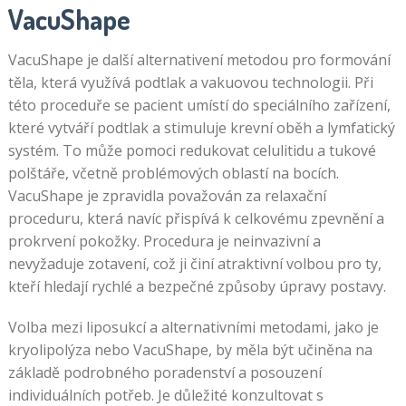
VacuShape
VacuShape je další alternativení metodou pro formování
těla, která využívá podtlak a vakuovou technologii. Při
této proceduře se pacient umístí do speciálního zařízení,
které vytváří podtlak a stimuluje krevní oběh a lymfatický
systém. To může pomoci redukovat celulitidu a tukové
polštáře, včetně problémových oblastí na bocích.
VacuShape je zpravidla považován za relaxační
proceduru, která navíc přispívá k celkovému zpevnění a
prokrvení pokožky. Procedura je neinvazivní a
nevyžaduje zotavení, což ji činí atraktivní volbou pro ty,
kteří hledají rychlé a bezpečné způsoby úpravy postavy.
Volba mezi liposukcí a alternativními metodami, jako je
kryolipolýza nebo VacuShape, by měla být učiněna na
základě podrobného poradenství a posouzení
individuálních potřeb. Je důležité konzultovat s