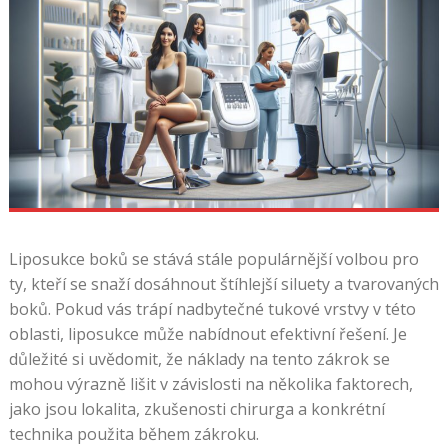
které
potřebujete
vědět
pro
Super
Bowl
LVI
Loto
5
Z
35
Liposukce boků se stává stále populárnější volbou pro
Kontrola
ty, kteří se snaží dosáhnout štíhlejší siluety a tvarovaných
Tiketu
boků. Pokud vás trápí nadbytečné tukové vrstvy v této
-
oblasti, liposukce může nabídnout efektivní řešení. Je
Takže
důležité si uvědomit, že náklady na tento zákrok se
jsme
mohou výrazně lišit v závislosti na několika faktorech,
narazili
jako jsou lokalita, zkušenosti chirurga a konkrétní
na
technika použita během zákroku.