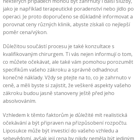
který
některých případech mohou být zahrnuty i další služby,
nás
jako je například terapeutické poradenství nebo jídlo po
rychle
operaci. Je proto doporučeno se důkladně informovat a
podporuje
porovnat ceny různých klinik, abyste získali co nejlepší
a
poměr cena/výkon.
vyřeší
Důležitou součástí procesu je také konzultace s
náš
kvalifikovaným chirurgem. Ti vás nejen informují o tom,
problém
co můžete očekávat, ale také vám pomohou porozumět
v
specifikům vašeho zákroku a správně odhadnout
krátkém
konečné náklady. Vždy se ptejte na to, co je zahrnuto v
časovém
ceně, a měli byste si zajistit, že veškeré aspekty vašeho
rámci,
zákroku budou jasně stanoveny ještě před jeho
takže
absolvováním.
se
můžete
Vzhledem k těmto faktorům je důležité mít realistická
vrátit
očekávání a být připraven na přizpůsobení rozpočtu.
k
Liposukce může být investicí do vašeho vzhledu a
hraní
sebevědomí, avšak její cena by nikdy neměla být jediným