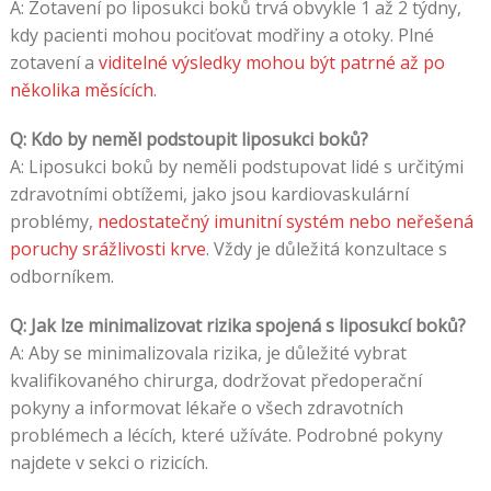
A: Zotavení po liposukci boků trvá obvykle 1 až 2 týdny,
kdy pacienti mohou pociťovat modřiny a otoky. Plné
zotavení a
viditelné výsledky mohou být patrné až po
několika měsících
.
Q: Kdo by neměl podstoupit liposukci boků?
A: Liposukci boků by neměli podstupovat lidé s určitými
zdravotními obtížemi, jako jsou kardiovaskulární
problémy,
nedostatečný imunitní systém nebo neřešená
poruchy srážlivosti krve
. Vždy je důležitá konzultace s
odborníkem.
Q: Jak lze minimalizovat rizika spojená s liposukcí boků?
A: Aby se minimalizovala rizika, je důležité vybrat
kvalifikovaného chirurga, dodržovat předoperační
pokyny a informovat lékaře o všech zdravotních
problémech a lécích, které užíváte. Podrobné pokyny
najdete v sekci o rizicích.