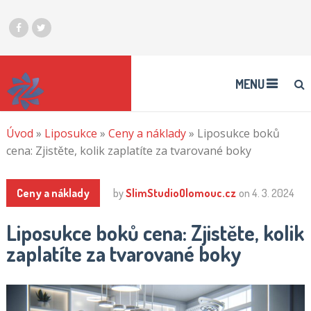
Virtuální
kasino
hraní
MENU
peněz
Úvod
»
Liposukce
»
Ceny a náklady
»
Liposukce boků
Jambo
cena: Zjistěte, kolik zaplatíte za tvarované boky
Casino
50
Free
Ceny a náklady
by
SlimStudioOlomouc.cz
on
4. 3. 2024
Spins
:
Zde
Liposukce boků cena: Zjistěte, kolik
jsou
zaplatíte za tvarované boky
vaše
2026
statistiky,