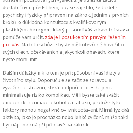
dostatečným předstihem, aby se zajistilo, že budete
psychicky i fyzicky připraveni na zákrok. Jedním z prvních
kroků je důkladná konzultace s kvalifikovaným
plastickým chirurgem, který posoudí váš zdravotní stav a
pomůže vám určit,
zda je liposukce tím pravým řešením
pro vás
. Na této schůzce byste měli otevřeně hovořit o
svých cílech, očekáváních a jakýchkoli obavách, které
byste mohli mít.
Dalším důležitým krokem je přizpůsobení vaší diety a
životního stylu. Doporučuje se začít se zdravou a
vyváženou stravou, která podpoří proces hojení a
minimalizuje riziko komplikací. Měli byste také zvážit
omezení konzumace alkoholu a tabáku, protože tyto
faktory mohou negativně ovlivnit zotavení. Mírná fyzická
aktivita, jako je procházka nebo lehké cvičení, může také
být nápomocná při přípravě na zákrok.