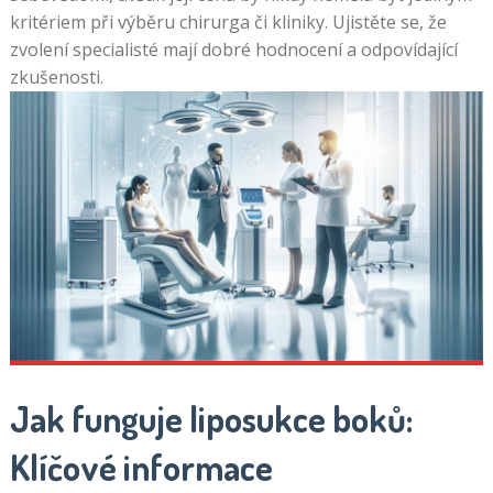
slotů
kritériem při výběru chirurga či kliniky. Ujistěte se, že
Ceske Hraci
Pokud
zvolení specialisté mají dobré hodnocení a odpovídající
Automaty
s
zkušenosti.
Zdarma
bonusem
ztratíte
více,
to
je,
když
se
můžete
rozhodnout,
že
bonus
nebudete
Jak funguje liposukce boků:
požadovat
Klíčové informace
Hráči
by