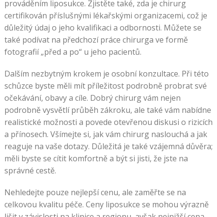
prováděním liposukce. Zjistěte také, zda je chirurg
certifikován příslušnými lékařskými organizacemi, což je
důležitý údaj o jeho kvalifikaci a odbornosti. Můžete se
také podívat na předchozí práce chirurga ve formě
fotografií „před a po“ u jeho pacientů.
Dalším nezbytným krokem je osobní konzultace. Při této
schůzce byste měli mít příležitost podrobně probrat své
očekávání, obavy a cíle. Dobrý chirurg vám nejen
podrobně vysvětlí průběh zákroku, ale také vám nabídne
realistické možnosti a povede otevřenou diskusi o rizicích
a přínosech. Všímejte si, jak vám chirurg naslouchá a jak
reaguje na vaše dotazy. Důležitá je také vzájemná důvěra;
měli byste se cítit komfortně a být si jisti, že jste na
správné cestě.
Nehledejte pouze nejlepší cenu, ale zaměřte se na
celkovou kvalitu péče. Ceny liposukce se mohou výrazně
lišit v závislosti na klinice a regionu, avšak nejnižší cena