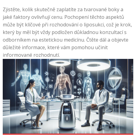
dobrou
desku
Zjistěte, kolik skutečně zaplatíte za tvarované boky a
pro
jaké faktory ovlivňují cenu. Pochopení těchto aspektů
naši
může být klíčové při rozhodování o liposukci, což je krok,
přesnou
který by měl být vždy podložen důkladnou konzultací s
ruku,
odborníkem na estetickou medicínu. Čtěte dál a objevte
máme
důležité informace, které vám pomohou učinit
velký
informované rozhodnutí.
over-
pair
na
relativně
suché
desce
se
všemi
zvažovanými
věcmi