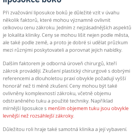
Při zvažování liposukce boků je důležité vzít v úvahu
několik faktorů, které mohou významně ovlivnit
celkovou cenu zákroku. Jedním z nejzásadnějších aspektů
je lokalita kliniky. Ceny se mohou lišit nejen podle města,
ale také podle země, a proto je dobré si udělat průzkum
mezi různými poskytovateli a porovnat jejich nabídky.
Dalším faktorem je odborná úroveň chirurgů, kteří
zákrok provádějí. Zkušení plastický chirurgové s dobrými
referencemi a dlouholetou praxí obvykle požadují vyšší
honorář než ti méně zkušení. Ceny mohou být také
ovlivněny komplexností zákroku, včetně objemu
odstraněného tuku a použité techniky. Například
mírnější liposukce s
menším objemem tuku jsou obvykle
levnější než rozsáhlejší zákroky
.
Důležitou roli hraje také samotná klinika a její vybavení.