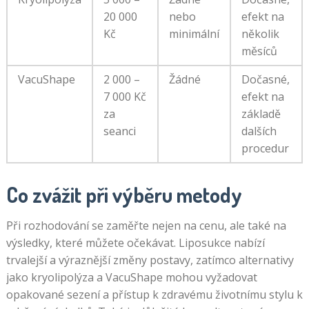
20 000
nebo
efekt na
Kč
minimální
několik
měsíců
VacuShape
2 000 –
Žádné
Dočasné,
7 000 Kč
efekt na
za
základě
seanci
dalších
procedur
Co zvážit při výběru metody
Při rozhodování se zaměřte nejen na cenu, ale také na
výsledky, které můžete očekávat. Liposukce nabízí
trvalejší a výraznější změny postavy, zatímco alternativy
jako kryolipolýza a VacuShape mohou vyžadovat
opakované sezení a přístup k zdravému životnímu stylu k