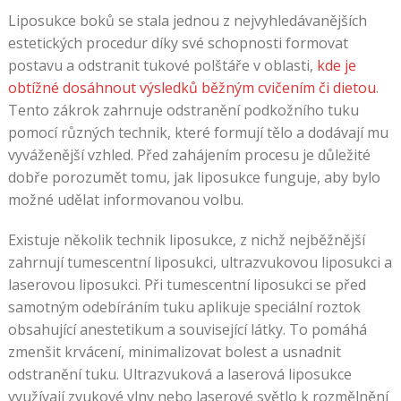
seděli
Liposukce boků se stala jednou z nejvyhledávanějších
přikrčení
estetických procedur díky své schopnosti formovat
nad
postavu a odstranit tukové polštáře v oblasti,
kde je
herním
obtížné dosáhnout výsledků běžným cvičením či dietou
.
plánem
Tento zákrok zahrnuje odstranění podkožního tuku
v
pomocí různých technik, které formují tělo a dodávají mu
ulicích,
vyváženější vzhled. Před zahájením procesu je důležité
aby
dobře porozumět tomu, jak liposukce funguje, aby bylo
se
možné udělat informovanou volbu.
dostali
Existuje několik technik liposukce, z nichž nejběžnější
do
zahrnují tumescentní liposukci, ultrazvukovou liposukci a
akce
laserovou liposukci. Při tumescentní liposukci se před
samotným odebíráním tuku aplikuje speciální roztok
Online
obsahující anestetikum a související látky. To pomáhá
kasino
zmenšit krvácení, minimalizovat bolest a usnadnit
odstranění tuku. Ultrazvuková a laserová liposukce
s
využívají zvukové vlny nebo laserové světlo k rozmělnění