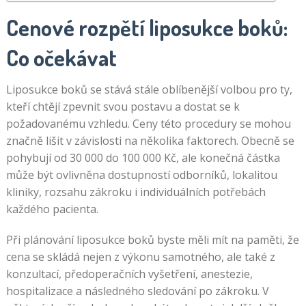
peníze
Cenové rozpětí liposukce boků:
paypal
Co očekávat
2026
Liposukce boků se stává stále oblíbenější volbou pro ty,
kteří chtějí zpevnit svou postavu a dostat se k
Casino
Dobrá
požadovanému vzhledu. Ceny této procedury se mohou
Registrace
podpora
značně lišit v závislosti na několika faktorech. Obecně se
Bonus
je
pohybují od 30 000 do 100 000 Kč, ale konečná částka
opravdu
může být ovlivněna dostupností odborníků, lokalitou
důležitá,
kliniky, rozsahu zákroku i individuálních potřebách
my
každého pacienta.
jako
hráči
Při plánování liposukce boků byste měli mít na paměti, že
očekáváme
cena se skládá nejen z výkonu samotného, ale také z
tým
konzultací, předoperačních vyšetření, anestezie,
podpory,
hospitalizace a následného sledování po zákroku. V