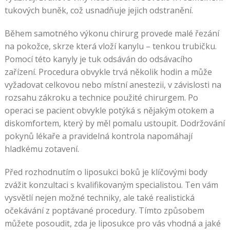
tukových buněk, což usnadňuje jejich odstranění.
mnoha
Během samotného výkonu chirurg provede malé řezání
šancemi
na pokožce, skrze která vloží kanylu – tenkou trubičku.
na
Pomocí této kanyly je tuk odsáván do odsávacího
zařízení. Procedura obvykle trvá několik hodin a může
výhru
vyžadovat celkovou nebo místní anestezii, v závislosti na
rozsahu zákroku a technice použité chirurgem. Po
Fortuna
operaci se pacient obvykle potýká s nějakým otokem a
Casino
diskomfortem, který by měl pomalu ustoupit. Dodržování
Cz
pokynů lékaře a pravidelná kontrola napomáhají
2026
hladkému zotavení.
Review
V
Před rozhodnutím o liposukci boků je klíčovými body
popředí
zvážit konzultaci s kvalifikovaným specialistou. Ten vám
je
vysvětlí nejen možné techniky, ale také realistická
hrací
očekávání z poptávané procedury. Tímto způsobem
pole
můžete posoudit, zda je liposukce pro vás vhodná a jaké