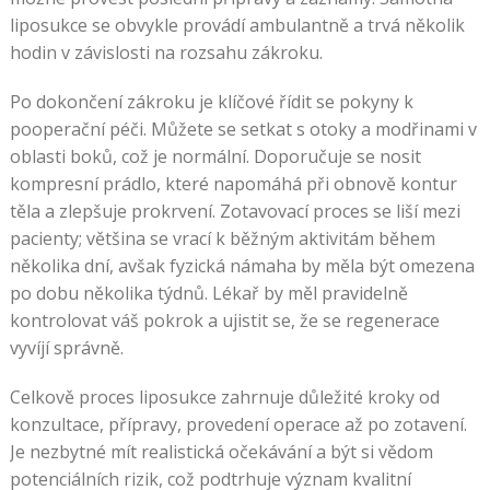
liposukce se obvykle provádí ambulantně a trvá několik
hodin v závislosti na rozsahu zákroku.
Po dokončení zákroku je klíčové řídit se pokyny k
pooperační péči. Můžete se setkat s otoky a modřinami v
oblasti boků, což je normální. Doporučuje se nosit
kompresní prádlo, které napomáhá při obnově kontur
těla a zlepšuje prokrvení. Zotavovací proces se liší mezi
pacienty; většina se vrací k běžným aktivitám během
několika dní, avšak fyzická námaha by měla být omezena
po dobu několika týdnů. Lékař by měl pravidelně
kontrolovat váš pokrok a ujistit se, že se regenerace
vyvíjí správně.
Celkově proces liposukce zahrnuje důležité kroky od
konzultace, přípravy, provedení operace až po zotavení.
Je nezbytné mít realistická očekávání a být si vědom
potenciálních rizik, což podtrhuje význam kvalitní