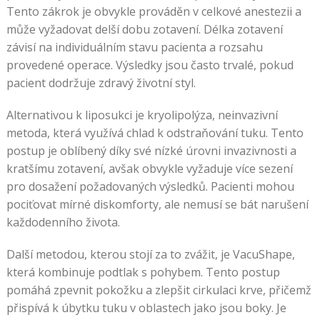
Tento zákrok je obvykle prováděn v celkové anestezii a
může vyžadovat delší dobu zotavení. Délka zotavení
závisí na individuálním stavu pacienta a rozsahu
provedené operace. Výsledky jsou často trvalé, pokud
pacient dodržuje zdravý životní styl.
Alternativou k liposukci je kryolipolýza, neinvazivní
metoda, která využívá chlad k odstraňování tuku. Tento
postup je oblíbený díky své nízké úrovni invazivnosti a
kratšímu zotavení, avšak obvykle vyžaduje více sezení
pro dosažení požadovaných výsledků. Pacienti mohou
pociťovat mírné diskomforty, ale nemusí se bát narušení
každodenního života.
Další metodou, kterou stojí za to zvážit, je VacuShape,
která kombinuje podtlak s pohybem. Tento postup
pomáhá zpevnit pokožku a zlepšit cirkulaci krve, přičemž
přispívá k úbytku tuku v oblastech jako jsou boky. Je