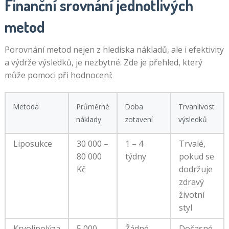
Finanční srovnání jednotlivých
metod
Porovnání metod nejen z hlediska nákladů, ale i efektivity
a výdrže výsledků, je nezbytné. Zde je přehled, který
může pomoci při hodnocení:
Metoda
Průměrné
Doba
Trvanlivost
náklady
zotavení
výsledků
Liposukce
30 000 –
1 – 4
Trvalé,
80 000
týdny
pokud se
Kč
dodržuje
zdravý
životní
styl
Kryolipolýza
5 000 –
Žádné
Dočasné,