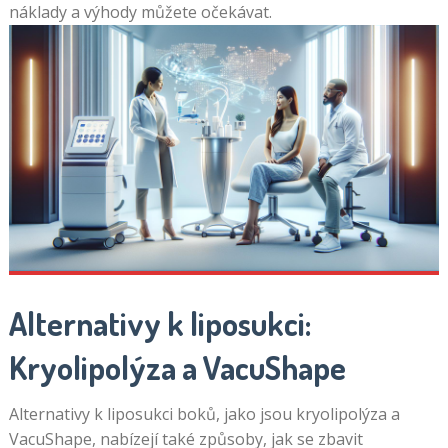
ve
náklady a výhody můžete očekávat.
zlatém
rámu
Kostkové
Hry
V
takových
případech,
živé
chaty
jsou
výhodnější,
protože
Alternativy k liposukci:
pravděpodobně
Kryolipolýza a VacuShape
získáte
včasnou
zpětnou
Alternativy k liposukci boků, jako jsou kryolipolýza a
vazbu
VacuShape, nabízejí také způsoby, jak se zbavit