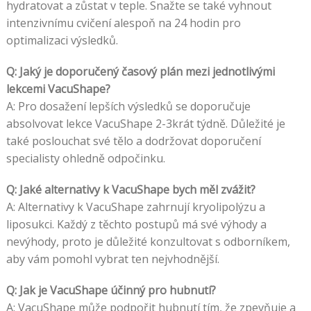
hydratovat a zůstat v teple. Snažte se také vyhnout
intenzivnímu cvičení alespoň na 24 hodin pro
optimalizaci výsledků.
Q: Jaký je doporučený časový plán mezi jednotlivými
lekcemi VacuShape?
A: Pro dosažení lepších výsledků se doporučuje
absolvovat lekce VacuShape 2-3krát týdně. Důležité je
také poslouchat své tělo a dodržovat doporučení
specialisty ohledně odpočinku.
Q: Jaké alternativy k VacuShape bych měl zvážit?
A: Alternativy k VacuShape zahrnují kryolipolýzu a
liposukci. Každý z těchto postupů má své výhody a
nevýhody, proto je důležité konzultovat s odborníkem,
aby vám pomohl vybrat ten nejvhodnější.
Q: Jak je VacuShape účinný pro hubnutí?
A: VacuShape může podpořit hubnutí tím, že zpevňuje a