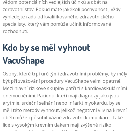
vědom potenciálních vedlejších účinků a dbát na
velmi
zdravotní stav. Pokud máte jakékoli pochybnosti, vždy
snadná,
vyhledejte radu od kvalifikovaného zdravotnického
ale
specialisty, který vám pomůže učinit informované
nabízí
rozhodnutí.
šanci
vyhrát
Kdo by se měl vyhnout
velkou,
pokud
VacuShape
máte
to
Osoby, které trpí určitými zdravotními problémy, by měly
štěstí,
být při zvažování procedury VacuShape velmi opatrné.
že
Mezi hlavní rizikové skupiny patří ti s kardiovaskulárními
spustíte
onemocněními. Pacienti, kteří mají diagnozy jako jsou
hru
arytmie, srdeční selhání nebo infarkt myokardu, by se
free
měli této metody vyhnout, jelikož negativní vliv na krevní
spins
oběh může způsobit vážné zdravotní komplikace. Také
třikrát
lidé s vysokým krevním tlakem mají zvýšené riziko,
za