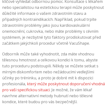
klíčové vyhledat odbornou pomoc. Konsultace s lékařem
nebo specialistou na estetickou terapii může poskytnout
důležité informace o vašem zdravotním stavu a
případných kontraindikacích. Například, pokud trpíte
zdravotními problémy jako jsou kardiovaskulární
onemocnění, cukrovka, nebo máte problémy s cévním
systémem, je nezbytné tyto faktory prodiskutovat před
začátkem jakýchkoli procedur včetně VacuShape.
Odborník může také vyhodnotit, zda máte vhodnou
tělesnou hmotnost a celkovou kondici k tomu, abyste
tuto proceduru podstoupili. Někdy se můžete setkat s
mírným diskomfortem nebo nežádoucími vedlejšími
účinky po tréninku, a proto je dobré mít k dispozici
profesionála,
který může poskytnout doporučení vhodná
pro vaši specifickou situaci
. Je možné, že vám lékař
navrhne alternativní metody hubnutí nebo tělesné
kondice, které budou pro vás bezpečnější.