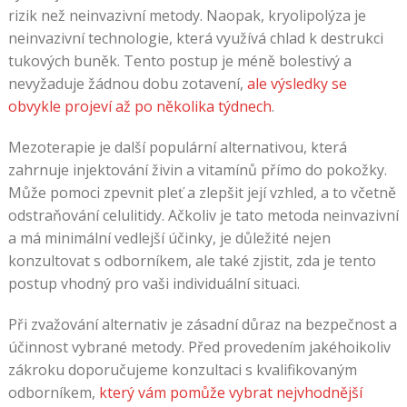
rizik než neinvazivní metody. Naopak, kryolipolýza je
neinvazivní technologie, která využívá chlad k destrukci
tukových buněk. Tento postup je méně bolestivý a
nevyžaduje žádnou dobu zotavení,
ale výsledky se
obvykle projeví až po několika týdnech
.
Mezoterapie je další populární alternativou, která
zahrnuje injektování živin a vitamínů přímo do pokožky.
Může pomoci zpevnit pleť a zlepšit její vzhled, a to včetně
odstraňování celulitidy. Ačkoliv je tato metoda neinvazivní
a má minimální vedlejší účinky, je důležité nejen
konzultovat s odborníkem, ale také zjistit, zda je tento
postup vhodný pro vaši individuální situaci.
Při zvažování alternativ je zásadní důraz na bezpečnost a
účinnost vybrané metody. Před provedením jakéhoikoliv
zákroku doporučujeme konzultaci s kvalifikovaným
odborníkem,
který vám pomůže vybrat nejvhodnější