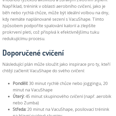
Například, trénink v oblasti aerobního cvičení, jako je
běh nebo rychlá chůze, může být ideální volbou na dny,
kdy nemáte naplánované sezení s VacuShape. Tímto
způsobem podpoříte spalování kalorií a zlepšíte
prokrvení pleti, což přispívá k efektivnějšímu tuku
redukujícímu procesu.
Doporučené cvičení
Následující plán může sloužit jako inspirace pro ty, kteří
chtějí začlenit VacuShape do svého cvičení:
Pondělí:
30 minut rychlé chůze nebo joggingu, 20
minut na VacuShape
Úterý:
45 minut skupinového cvičení (např. aerobik
nebo Zumba)
Středa:
20 minut na VacuShape, posilovací trénink
na hlavní svalové skupiny