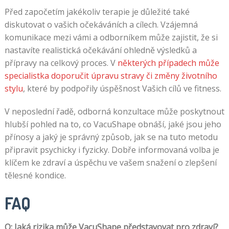
Před započetím jakékoliv terapie je důležité také
diskutovat o vašich očekáváních a cílech. Vzájemná
komunikace mezi vámi a odborníkem může zajistit, že si
nastavíte realistická očekávání ohledně výsledků a
přípravy na celkový proces. V
některých případech může
specialistka doporučit úpravu stravy či změny životního
stylu
, které by podpořily úspěšnost Vašich cílů ve fitness.
V neposlední řadě, odborná konzultace může poskytnout
hlubší pohled na to, co VacuShape obnáší, jaké jsou jeho
přínosy a jaký je správný způsob, jak se na tuto metodu
připravit psychicky i fyzicky. Dobře informovaná volba je
klíčem ke zdraví a úspěchu ve vašem snažení o zlepšení
tělesné kondice.
FAQ
Q: Jaká rizika může VacuShape představovat pro zdraví?