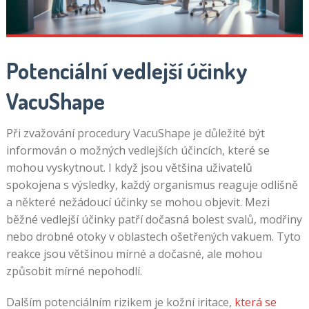
bonus
bez
vkladu
Potenciální vedlejší účinky
VacuShape
Rulety
Systém
Některé
Při zvažování procedury VacuShape je důležité být
weby
informován o možných vedlejších účincích, které se
dokonce
mohou vyskytnout. I když jsou většina uživatelů
mluví
spokojena s výsledky, každý organismus reaguje odlišně
o
a některé nežádoucí účinky se mohou objevit. Mezi
obvinění
běžné vedlejší účinky patří dočasná bolest svalů, modřiny
z
nebo drobné otoky v oblastech ošetřených vakuem. Tyto
trestného
reakce jsou většinou mírné a dočasné, ale mohou
činu,
způsobit mírné nepohodlí.
ale
Dalším potenciálním rizikem je kožní iritace,
která se
je