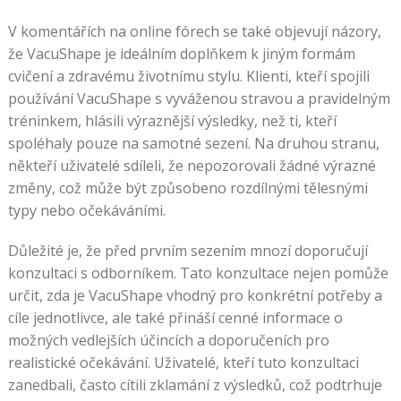
V komentářích na online fórech se také objevují názory,
že VacuShape je ideálním doplňkem k jiným formám
cvičení a zdravému životnímu stylu. Klienti, kteří spojili
používání VacuShape s vyváženou stravou a pravidelným
tréninkem, hlásili výraznější výsledky, než ti, kteří
spoléhaly pouze na samotné sezení. Na druhou stranu,
někteří uživatelé sdíleli, že nepozorovali žádné výrazné
změny, což může být způsobeno rozdílnými tělesnými
typy nebo očekáváními.
Důležité je, že před prvním sezením mnozí doporučují
konzultaci s odborníkem. Tato konzultace nejen pomůže
určit, zda je VacuShape vhodný pro konkrétní potřeby a
cíle jednotlivce, ale také přináší cenné informace o
možných vedlejších účincích a doporučeních pro
realistické očekávání. Uživatelé, kteří tuto konzultaci
zanedbali, často cítili zklamání z výsledků, což podtrhuje