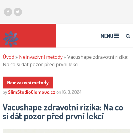
Hrajte
výherní
automaty
MENU
zdarma
2026
Úvod
»
Neinvazivní metody
»
Vacushape zdravotní rizika:
Na co si dát pozor před první lekcí
Reglas
Bingo
Neinvazivní metody
90
by
SlimStudioOlomouc.cz
on
16. 3. 2024
Bolas
:
Snídaně
Vacushape zdravotní rizika: Na co
se
si dát pozor před první lekcí
často
říká,
že