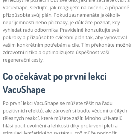
Je nezbytné poslechnout své tělo. Jakmile začnete cvičit s
VacuShape, sledujte, jak reagujete na cvičení, a případně
přizpůsobte svůj plán. Pokud zaznamenáte jakékoliv
nepříjemnosti nebo příznaky, je důležité poznat, kdy
vyhledat radu odborníka. Pravidelně konzultujte své
pokroky a přizpůsobte cvičební plán tak, aby vyhovoval
vašim konkrétním potřebám a cíle. Tím překonáte možné
zdravotní rizika a optimalizujete úspěšnost vaší
regenerační cesty.
Co očekávat po první lekci
VacuShape
Po první lekci VacuShape se můžete těšit na řadu
pozitivních efektů, ale zároveň si buďte vědomi určitých
tělesných reakcí, které můžete zažít. Mnoho uživatelů
hlásí pocit uvolnění a lehkosti díky prokrvení pleti a
stimulaci lymfatického systému, což může podpořit