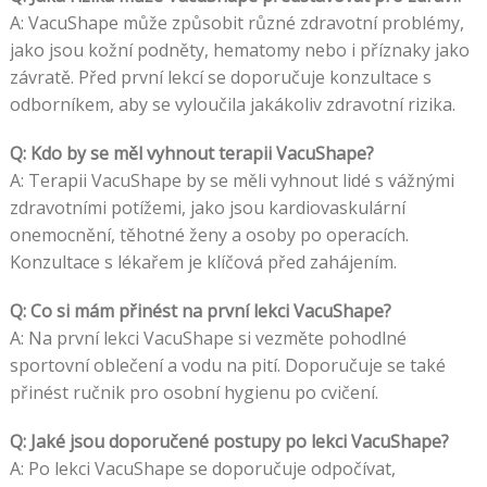
A: VacuShape může způsobit různé zdravotní problémy,
jako jsou kožní podněty, hematomy nebo i příznaky jako
závratě. Před první lekcí se doporučuje konzultace s
odborníkem, aby se vyloučila jakákoliv zdravotní rizika.
Q: Kdo by se měl vyhnout terapii VacuShape?
A: Terapii VacuShape by se měli vyhnout lidé s vážnými
zdravotními potížemi, jako jsou kardiovaskulární
onemocnění, těhotné ženy a osoby po operacích.
Konzultace s lékařem je klíčová před zahájením.
Q: Co si mám přinést na první lekci VacuShape?
A: Na první lekci VacuShape si vezměte pohodlné
sportovní oblečení a vodu na pití. Doporučuje se také
přinést ručnik pro osobní hygienu po cvičení.
Q: Jaké jsou doporučené postupy po lekci VacuShape?
A: Po lekci VacuShape se doporučuje odpočívat,