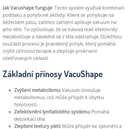
co
Jak Vacushape funguje
: Tento systém využívá kombinaci
potřebujete
podtlaku a pohybové aktivity. Klient se pohybuje na
ke
běžeckém pásu, zatímco zařízení aplikuje vakuum na
spuštění
jeho tělo. To způsobuje, že se tuková tkáň efektivněji
Dnešní
Craps
metabolizuje a následně se z těla odstraňuje. Důležitou
Casino
fanoušci
součástí procesu je pravidelný pohyb, který pomáhá
Bonusy
mohou
zvýšit účinnost terapie a zlepšuje prokrvení
příkop
ošetřovaných oblastí.
všechny
komplikované
Základní přínosy VacuShape
Ale
zůstaňte
Zvýšení metabolismu:
Vakuum stimuluje
naladěni,
metabolismus, což může přispět k úbytku
jedná
hmotnosti.
se
Zefektivnění lymfatického systému:
Pomáhá
o
detoxikaci těla.
rychle
Zlepšení textury pleti:
Může přispět ke zpevnění a
rostoucí