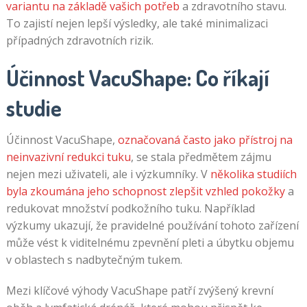
variantu na základě vašich potřeb
a zdravotního stavu.
To zajistí nejen lepší výsledky, ale také minimalizaci
případných zdravotních rizik.
Účinnost VacuShape: Co říkají
studie
Účinnost VacuShape,
označovaná často jako přístroj na
neinvazivní redukci tuku
, se stala předmětem zájmu
nejen mezi uživateli, ale i výzkumníky. V
několika studiích
byla zkoumána jeho schopnost zlepšit vzhled pokožky
a
redukovat množství podkožního tuku. Například
výzkumy ukazují, že pravidelné používání tohoto zařízení
může vést k viditelnému zpevnění pleti a úbytku objemu
v oblastech s nadbytečným tukem.
Mezi klíčové výhody VacuShape patří zvýšený krevní