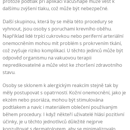
protože podtlak při aplikaci VacuShape může vést k
sebou,
dalšímu zvýšení tlaku, což může být nebezpečné.
což
přináší
Další skupinou, která by se měla této procedury se
speciální
vyhnout, jsou osoby s poruchami krevního oběhu.
bonus
Například lidé trpící cukrovkou nebo periferní arteriální
Wildblaster
onemocněním mohou mít problém s prokrvením tkání,
Casino
což zvyšuje riziko komplikací. U těchto jedinců může být
No
odpověď organismu na vakuovou terapii
Deposit
nepredikovatelné a může vést ke zhoršení zdravotního
Bonus
stavu.
Osoby se sklonem k alergickým reakcím stejně tak by
měly postupovat s opatrností. Kožní onemocnění, jako je
ekzém nebo psoriáza, mohou být stimulována
podtlakem a navíc i materiálem oblečení používaným
během procedury. I když někteří uživatelé hlásí pozitivní
účinky, je u těchto jednotlivců důležité nejprve
konzultovat s dermatologem, aby se minimalizovalo