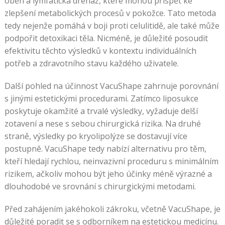
oběh a lymfatická drénáž, které mohou přispět ke
zlepšení metabolických procesů v pokožce. Tato metoda
tedy nejenže pomáhá v boji proti celulitidě, ale také může
podpořit detoxikaci těla. Nicméně, je důležité posoudit
efektivitu těchto výsledků v kontextu individuálních
potřeb a zdravotního stavu každého uživatele.
Další pohled na účinnost VacuShape zahrnuje porovnání
s jinými estetickými procedurami. Zatímco liposukce
poskytuje okamžité a trvalé výsledky, vyžaduje delší
zotavení a nese s sebou chirurgická rizika. Na druhé
straně, výsledky po kryolipolýze se dostavují více
postupně. VacuShape tedy nabízí alternativu pro těm,
kteří hledají rychlou, neinvazivní proceduru s minimálním
rizikem, ačkoliv mohou být jeho účinky méně výrazné a
dlouhodobé ve srovnání s chirurgickými metodami.
Před zahájením jakéhokoli zákroku, včetně VacuShape, je
důležité poradit se s odborníkem na estetickou medicínu.