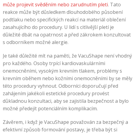
může projevit svěděním nebo zarudnutím pleti
. Tato
to
reakce může být důsledkem dlouhodobého působení
jen
podtlaku nebo specifických reakcí na materiál oblečení
šikana
zasahujícího do procedury. U lidí s citlivější pletí je
Ruleta
důležité dbát na opatrnost a před zákrokem konzultovat
Praha
s odborníkem možné alergie.
Rozptyl
se
Je také důležité mít na paměti, že VacuShape není vhodný
zdá
pro každého. Osoby trpící kardiovaskulárními
být
onemocněními, vysokým krevním tlakem, problémy s
střední,
krevním oběhem nebo kožními onemocněními by se měly
možná
této procedury vyhnout. Odborníci doporučují před
i
zahájením jakékoli estetické procedury provést
trochu
důkladnou konzultaci, aby se zajistila bezpečnost a bylo
nízký,
možné předejít potenciálním komplikacím.
protože
tato
Závěrem, i když je VacuShape považován za bezpečný a
hra
efektivní způsob formování postavy, je třeba být si
je