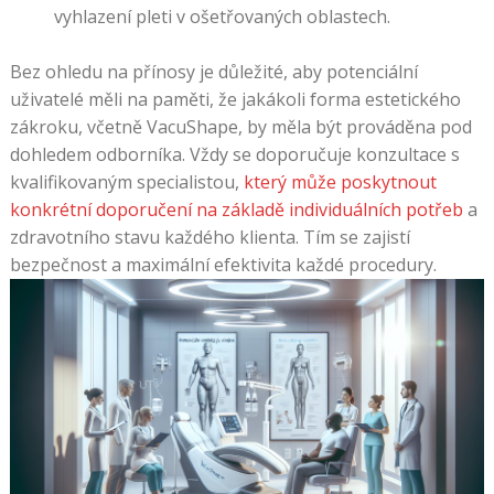
vyhlazení pleti v ošetřovaných oblastech.
oblast
a
Bez ohledu na přínosy je důležité, aby potenciální
pokud
uživatelé měli na paměti, že jakákoli forma estetického
BTT
zákroku, včetně VacuShape, by měla být prováděna pod
přidá
dohledem odborníka. Vždy se doporučuje konzultace s
NFTs,
kvalifikovaným specialistou,
který může poskytnout
tyto
konkrétní doporučení na základě individuálních potřeb
a
informace
zdravotního stavu každého klienta. Tím se zajistí
najdete
bezpečnost a maximální efektivita každé procedury.
právě
zde
Virtuální
kasino
uvitaci