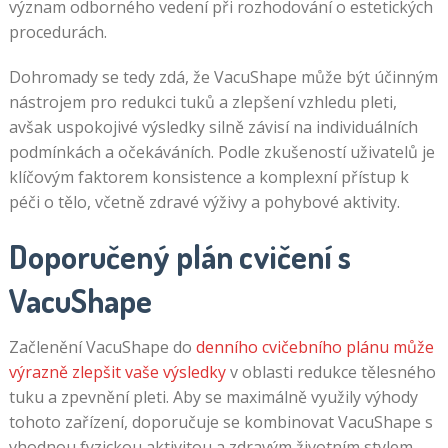
význam odborného vedení při rozhodování o estetických
procedurách.
Dohromady se tedy zdá, že VacuShape může být účinným
nástrojem pro redukci tuků a zlepšení vzhledu pleti,
avšak uspokojivé výsledky silně závisí na individuálních
podmínkách a očekáváních. Podle zkušeností uživatelů je
klíčovým faktorem konsistence a komplexní přístup k
péči o tělo, včetně zdravé výživy a pohybové aktivity.
Doporučený plán cvičení s
VacuShape
Začlenění VacuShape do
denního cvičebního plánu může
výrazně zlepšit vaše výsledky
v oblasti redukce tělesného
tuku a zpevnění pleti. Aby se maximálně využily výhody
tohoto zařízení, doporučuje se kombinovat VacuShape s
vhodnou fyzickou aktivitou a zdravým životním stylem.