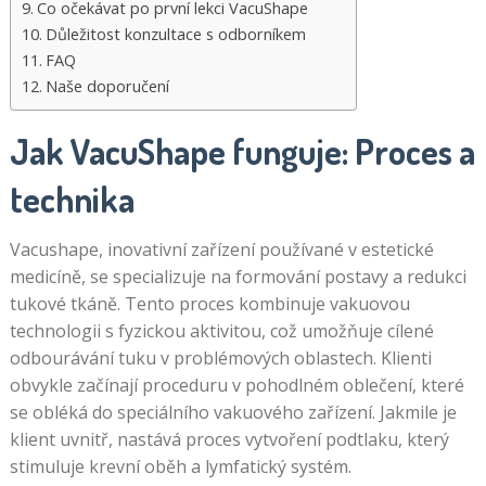
Co očekávat po první lekci VacuShape
kasino
Důležitost konzultace s odborníkem
hraje
FAQ
Naše doporučení
skutečné
Jak VacuShape funguje: Proces a
peníze
technika
Unique
Vaše
Casino Cz
karty
Vacushape, inovativní zařízení používané v estetické
2026 Review
CCV,
medicíně, se specializuje na formování postavy a redukci
číslo,
tukové tkáně. Tento proces kombinuje vakuovou
a
technologii s fyzickou aktivitou, což umožňuje cílené
datum
odbourávání tuku v problémových oblastech. Klienti
vypršení
obvykle začínají proceduru v pohodlném oblečení, které
platnosti
se obléká do speciálního vakuového zařízení. Jakmile je
je
klient uvnitř, nastává proces vytvoření podtlaku, který
vše,
stimuluje krevní oběh a lymfatický systém.