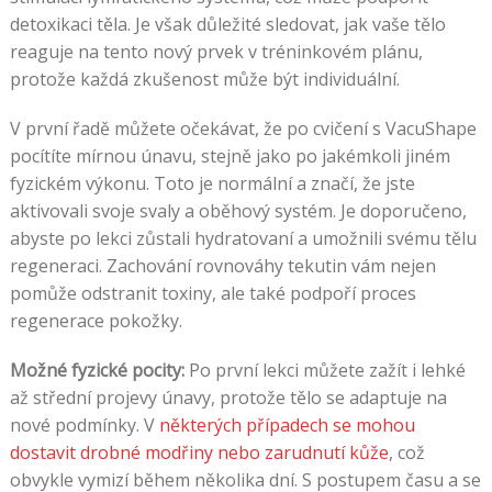
detoxikaci těla. Je však důležité sledovat, jak vaše tělo
reaguje na tento nový prvek v tréninkovém plánu,
protože každá zkušenost může být individuální.
V první řadě můžete očekávat, že po cvičení s VacuShape
pocítíte mírnou únavu, stejně jako po jakémkoli jiném
fyzickém výkonu. Toto je normální a značí, že jste
aktivovali svoje svaly a oběhový systém. Je doporučeno,
abyste po lekci zůstali hydratovaní a umožnili svému tělu
regeneraci. Zachování rovnováhy tekutin vám nejen
pomůže odstranit toxiny, ale také podpoří proces
regenerace pokožky.
Možné fyzické pocity:
Po první lekci můžete zažít i lehké
až střední projevy únavy, protože tělo se adaptuje na
nové podmínky. V
některých případech se mohou
dostavit drobné modřiny nebo zarudnutí kůže
, což
obvykle vymizí během několika dní. S postupem času a se