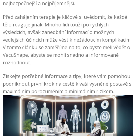
nejbezpečnější a nejpříjemnější.
Automatu
-
Před zahájením terapie je klíčové si uvědomit, že každé
S
tělo reaguje jinak. Mnoho lidí touží po rychlých
heslem
výsledcích, avšak zanedbání informací o možných
černá
vedlejších účincích může vést k nežádoucím komplikacím.
a
V tomto článku se zaměříme na to, co byste měli vědět o
bílá
VacuShape, abyste se mohli snadno a informovaně
Grand
rozhodnout.
Win
Casino
Získejte potřebné informace a tipy, které vám pomohou
Bonus
podniknout první krok na cestě k vaší vysněné postavě s
Bez
maximálním porozuměním a minimálním rizikem.
Vkladu
:
Ve
stejnou
dobu,
hráči
mohou