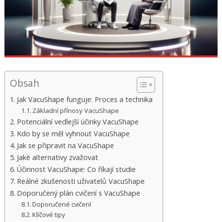
být
jediným
otočením
od
získání
větší
Obsah
výhry,
která
Jak VacuShape funguje: Proces a technika
vynahradí
Základní přínosy VacuShape
Potenciální vedlejší účinky VacuShape
všechna
Kdo by se měl vyhnout VacuShape
otočení
Jak se připravit na VacuShape
až
Jaké alternativy zvažovat
do
Účinnost VacuShape: Co říkají studie
tohoto
Reálné zkušenosti uživatelů VacuShape
bodu
Doporučený plán cvičení s VacuShape
Doporučené cvičení
Virtuální
Klíčové tipy