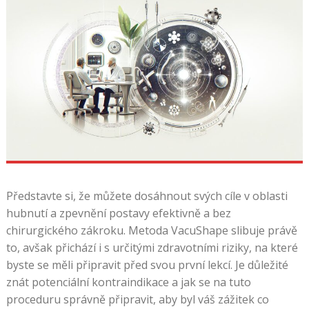
je
nejdůležitější
jídlo
dne,
ale
to
se
nezdá
být
prioritou,
když
Představte si, že můžete dosáhnout svých cíle v oblasti
jsou
hubnutí a zpevnění postavy efektivně a bez
lidé
chirurgického zákroku. Metoda VacuShape slibuje právě
na
to, avšak přichází i s určitými zdravotními riziky, na které
dovolené
byste se měli připravit před svou první lekcí. Je důležité
Jak
znát potenciální kontraindikace a jak se na tuto
Vyhrát
proceduru správně připravit, aby byl váš zážitek co
Na