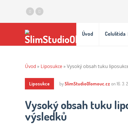
Úvod
Celulitida
Úvod
»
Liposukce
»
Vysoký obsah tuku liposukce
Liposukce
by
SlimStudioOlomouc.cz
on
16. 3.
Vysoký obsah tuku lip
výsledků