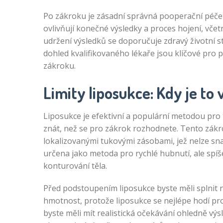
Po zákroku je zásadní správná pooperační péče
ovlivňují konečné výsledky a proces hojení, vče
udržení výsledků se doporučuje zdravý životní s
dohled kvalifikovaného lékaře jsou klíčové pro
zákroku.
Limity liposukce: Kdy je to
Liposukce je efektivní a populární metodou pro 
znát, než se pro zákrok rozhodnete. Tento zákro
lokalizovanými tukovými zásobami, jež nelze sn
určena jako metoda pro rychlé hubnutí, ale spíš
konturování těla.
Před podstoupením liposukce byste měli splnit něk
hmotnost, protože liposukce se nejlépe hodí pr
byste měli mít realistická očekávání ohledně výs