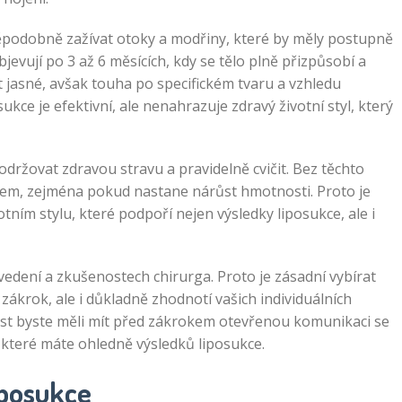
podobně zažívat otoky a modřiny, které by měly postupně
bjevují po 3 až 6 měsících, kdy se tělo plně přizpůsobí a
 jasné, avšak touha po specifickém tvaru a vzhledu
ukce je efektivní, ale nenahrazuje zdravý životní styl, který
dodržovat zdravou stravu a pravidelně cvičit. Bez těchto
kem, zejména pokud nastane nárůst hmotnosti. Proto je
ním stylu, které podpoří nejen výsledky liposukce, ale i
vedení a zkušenostech chirurga. Proto je zásadní vybírat
zákrok, ale i důkladně zhodnotí vašich individuálních
ost byste měli mít před zákrokem otevřenou komunikaci se
které máte ohledně výsledků liposukce.
iposukce