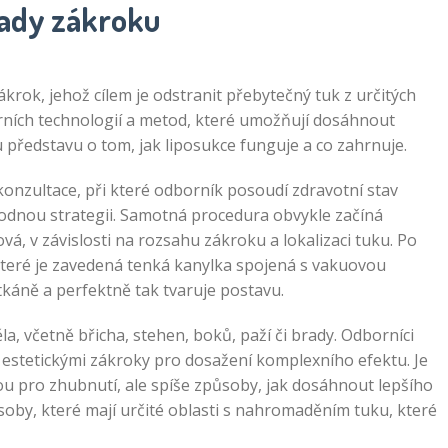
lady zákroku
ákrok, jehož cílem je odstranit přebytečný tuk z určitých
derních technologií a metod, které umožňují dosáhnout
ou představu o tom, jak liposukce funguje a co zahrnuje.
nzultace, při které odborník posoudí zdravotní stav
odnou strategii. Samotná procedura obvykle začíná
vá, v závislosti na rozsahu zákroku a lokalizaci tuku. Po
e které je zavedená tenká kanylka spojená s vakuovou
káně a perfektně tak tvaruje postavu.
a, včetně břicha, stehen, boků, paží či brady. Odborníci
 estetickými zákroky pro dosažení komplexního efektu. Je
ou pro zhubnutí, ale spíše způsoby, jak dosáhnout lepšího
osoby, které mají určité oblasti s nahromaděním tuku, které