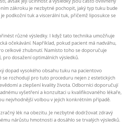
tí, avšak její účinnost a výsledky jsou často ovlivněny
ním zákroku je nezbytné pochopit, jaký typ tuku bude
 je podkožní tuk a viscerální tuk, přičemž liposukce se
řinést různé výsledky. I když tato technika umožňuje
stická očekávání. Například, pokud pacient má nadváhu,
ro celkové zhubnutí. Namísto toho se doporučuje
, pro dosažení optimálních výsledků.
cký dopad vysokého obsahu tuku na pacientovo
dé se rozhodují pro tuto proceduru nejen z estetických
evědomí a zlepšení kvality života. Odborníci doporučují
adnému vyšetření a konzultaci u kvalifikovaného lékaře,
ou nejvhodnější volbou v jejich konkrétním případě.
zázračný lék na obezitu. Je nezbytné dodržovat zdravý
nému nárůstu hmotnosti a dosáhlo se trvalých výsledků.