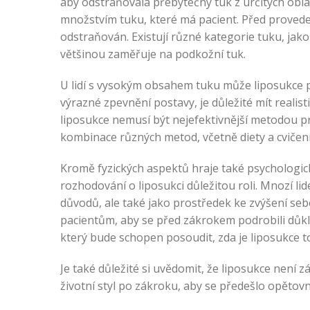
aby odstraňovala přebytečný tuk z určitých oblas
množstvím tuku, které má pacient. Před provede
odstraňován. Existují různé kategorie tuku, jako
většinou zaměřuje na podkožní tuk.
U lidí s vysokým obsahem tuku může liposukce p
výrazné zpevnění postavy, je důležité mít reali
liposukce nemusí být nejefektivnější metodou p
kombinace různých metod, včetně diety a cvičení
Kromě fyzických aspektů hraje také psychologi
rozhodování o liposukci důležitou roli. Mnozí li
důvodů, ale také jako prostředek ke zvýšení seb
pacientům, aby se před zákrokem podrobili důkl
který bude schopen posoudit, zda je liposukce t
Je také důležité si uvědomit, že liposukce není 
životní styl po zákroku, aby se předešlo opětov