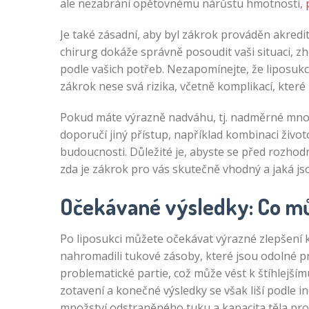
ale nezabrání opětovnému nárůstu hmotnosti,
Je také zásadní, aby byl zákrok prováděn akre
chirurg dokáže správně posoudit vaši situaci, z
podle vašich potřeb. Nezapomínejte, že liposukc
zákrok nese svá rizika, včetně komplikací, kter
Pokud máte výrazně nadváhu, tj. nadměrné množs
doporučí jiný přístup, například kombinaci živo
budoucnosti. Důležité je, abyste se před rozhod
zda je zákrok pro vás skutečně vhodný a jaká js
Očekávané výsledky: Co m
Po liposukci můžete očekávat výrazné zlepšení k
nahromadili tukové zásoby, které jsou odolné pro
problematické partie, což může vést k štíhlejším
zotavení a konečné výsledky se však liší podle in
množství odstraněného tuku a kapacita těla pro