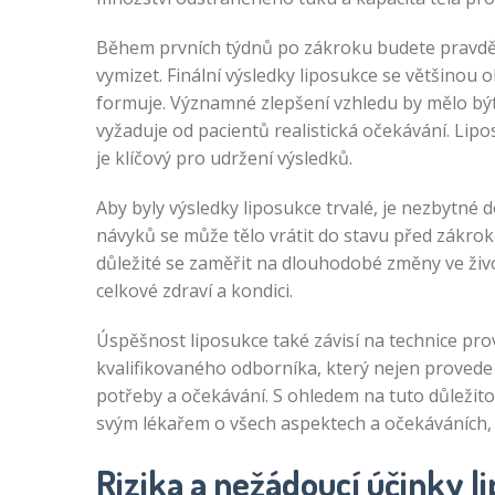
Během prvních týdnů po zákroku budete pravdě
vymizet. Finální výsledky liposukce se většinou o
formuje. Významné zlepšení vzhledu by mělo být
vyžaduje od pacientů realistická očekávání. Lipos
je klíčový pro udržení výsledků.
Aby byly výsledky liposukce trvalé, je nezbytné 
návyků se může tělo vrátit do stavu před zákro
důležité se zaměřit na dlouhodobé změny ve život
celkové zdraví a kondici.
Úspěšnost liposukce také závisí na technice pro
kvalifikovaného odborníka, který nejen provede 
potřeby a očekávání. S ohledem na tuto důležit
svým lékařem o všech aspektech a očekáváních, 
Rizika a nežádoucí účinky l