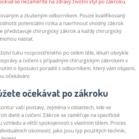
pokud se nezaměříte na zdravý životní styl po zákroku
.
ditovaným a zkušeným odborníkem. Pouze kvalifikovaný
hodnotit potenciální rizika a navrhnout vhodný zákrok
e představuje chirurgický zákrok a každý chirurgický
é mohou nastat.
tví tuku rozprostřeného po celém těle, lékaři obvykle
tosprávy a cvičení s případným chirurgickým zákrokem v
nutím o liposukci poradili s odborníkem, který vám objasní,
ou očekávání.
ůžete očekávat po zákroku
ontur vaší postavy, zejména v oblastech, kde se
ti dietě a cvičení. Zákrok se zaměřuje na specifické
u vzhledu a větší spokojenosti s vlastním tělem. Proces
dividuálních okolností, jako jsou typ použitých technik,
 hojení.