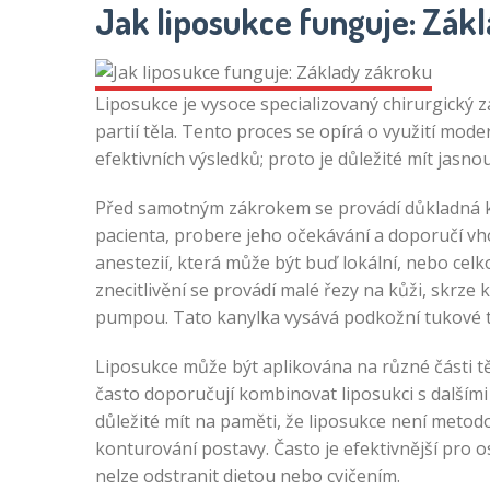
Jak liposukce funguje: Zák
Liposukce je vysoce specializovaný chirurgický z
partií těla. Tento proces se opírá o využití mo
efektivních výsledků; proto je důležité mít jasn
Před samotným zákrokem se provádí důkladná ko
pacienta, probere jeho očekávání a doporučí vh
anestezií, která může být buď lokální, nebo celko
znecitlivění se provádí malé řezy na kůži, skrz
pumpou. Tato kanylka vysává podkožní tukové t
Liposukce může být aplikována na různé části těl
často doporučují kombinovat liposukci s dalšími
důležité mít na paměti, že liposukce není metod
konturování postavy. Často je efektivnější pro 
nelze odstranit dietou nebo cvičením.