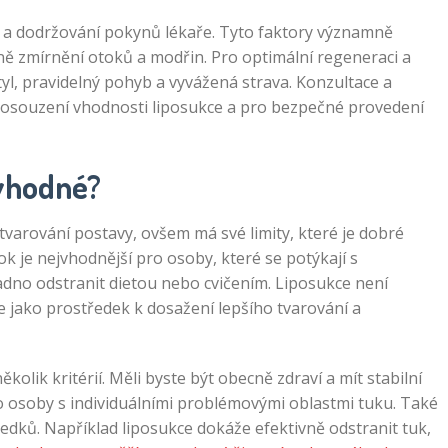
 a dodržování pokynů lékaře. Tyto faktory významně
tně zmírnění otoků a modřin. Pro optimální regeneraci a
tyl, pravidelný pohyb a vyvážená strava. Konzultace a
 posouzení vhodnosti liposukce a pro bezpečné provedení
 vhodné?
tvarování postavy, ovšem má své limity, které je dobré
k je nejvhodnější pro osoby, které se potýkají s
adno odstranit dietou nebo cvičením. Liposukce není
e jako prostředek k dosažení lepšího tvarování a
olik kritérií. Měli byste být obecně zdraví a mít stabilní
o osoby s individuálními problémovými oblastmi tuku. Také
ledků. Například liposukce dokáže efektivně odstranit tuk,