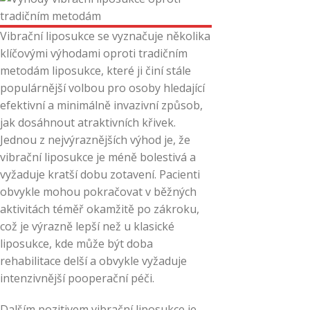
na
co
Vibrační liposukce se vyznačuje několika
se
klíčovými výhodami oproti tradičním
zaměřit
metodám liposukce, které ji činí stále
při
populárnější volbou pro osoby hledající
rozhodování
efektivní a minimálně invazivní způsob,
o
jak dosáhnout atraktivních křivek.
tom,
Jednou z nejvýraznějších výhod je, že
kam
vibrační liposukce je méně bolestivá a
umístit
vyžaduje kratší dobu zotavení. Pacienti
své
obvykle mohou pokračovat v běžných
sázky
aktivitách téměř okamžitě po zákroku,
Casino
což je výrazně lepší než u klasické
Plana
liposukce, kde může být doba
U
rehabilitace delší a obvykle vyžaduje
Ceskych
intenzivnější pooperační péči.
Budejovic
Tento
Dalším pozitivem vibrační liposukce je