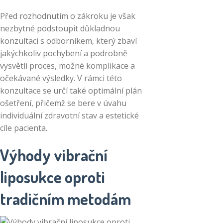
zdarma
Před rozhodnutím o zákroku je však
nezbytné podstoupit důkladnou
2026
konzultaci s odborníkem, který zbaví
jakýchkoliv pochybení a podrobně
White
vysvětlí proces, možné komplikace a
Lion
očekávané výsledky. V rámci této
Casino
konzultace se určí také optimální plán
No
ošetření, přičemž se bere v úvahu
Deposit
individuální zdravotní stav a estetické
Bonus
cíle pacienta.
Budeme
hovořit
Výhody vibrační
o
různých
liposukce oproti
otázkách,
které
tradičním metodám
přicházejí
a