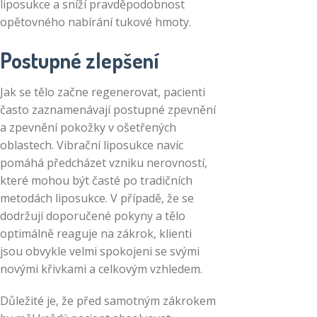
liposukce a sníží pravděpodobnost
opětovného nabírání tukové hmoty.
Postupné zlepšení
Jak se tělo začne regenerovat, pacienti
často zaznamenávají postupné zpevnění
a zpevnění pokožky v ošetřených
oblastech. Vibrační liposukce navíc
pomáhá předcházet vzniku nerovností,
které mohou být časté po tradičních
metodách liposukce. V případě, že se
dodržují doporučené pokyny a tělo
optimálně reaguje na zákrok, klienti
jsou obvykle velmi spokojeni se svými
novými křivkami a celkovým vzhledem.
Důležité je, že před samotným zákrokem