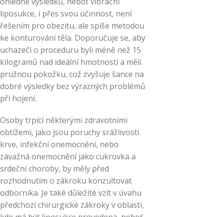
ohledně výsledků, neboť vibrační
liposukce, i přes svou účinnost, není
řešením pro obezitu, ale spíše metodou
ke konturování těla. Doporučuje se, aby
uchazeči o proceduru byli méně než 15
kilogramů nad ideální hmotností a měli
pružnou pokožku, což zvyšuje šance na
dobré výsledky bez výrazných problémů
při hojení.
Osoby trpící některými zdravotními
obtížemi, jako jsou poruchy srážlivosti
krve, infekční onemocnění, nebo
závažná onemocnění jako cukrovka a
srdeční choroby, by měly před
rozhodnutím o zákroku konzultovat
odborníka. Je také důležité vzít v úvahu
předchozí chirurgické zákroky v oblasti,