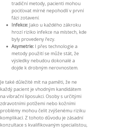
tradiční metody, pacienti mohou
pociťovat mírné nepohodlí v první
fázi zotavení.
Infekce:
Jako u každého zákroku
hrozí riziko infekce na místech, kde
byly provedeny řezy.
Asymetrie:
I přes technologie a
metody použití se může stát, že
výsledky nebudou dokonalé a
dojde k drobným nerovnostem.
Je také důležité mít na paměti, že ne
každý pacient je vhodným kandidátem
na vibrační liposukci. Osoby s určitými
zdravotními potížemi nebo kožními
problémy mohou čelit zvýšenému riziku
komplikací. Z tohoto důvodu je zásadní
konzultace s kvalifikovaným specialistou,