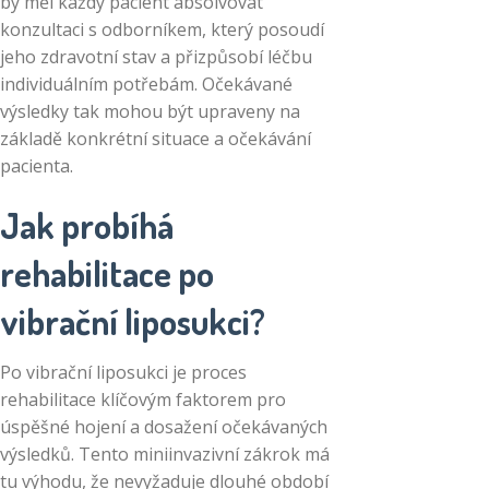
by měl každý pacient absolvovat
konzultaci s odborníkem, který posoudí
jeho zdravotní stav a přizpůsobí léčbu
individuálním potřebám. Očekávané
výsledky tak mohou být upraveny na
základě konkrétní situace a očekávání
pacienta.
Jak probíhá
rehabilitace po
vibrační liposukci?
Po vibrační liposukci je proces
rehabilitace klíčovým faktorem pro
úspěšné hojení a dosažení očekávaných
výsledků. Tento miniinvazivní zákrok má
tu výhodu, že nevyžaduje dlouhé období