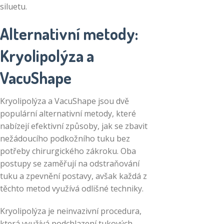
siluetu.
Alternativní metody:
Kryolipolýza a
VacuShape
Kryolipolýza a VacuShape jsou dvě
populární alternativní metody, které
nabízejí efektivní způsoby, jak se zbavit
nežádoucího podkožního tuku bez
potřeby chirurgického zákroku. Oba
postupy se zaměřují na odstraňování
tuku a zpevnění postavy, avšak každá z
těchto metod využívá odlišné techniky.
Kryolipolýza je neinvazivní procedura,
která využívá podchlazení tukových