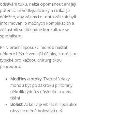
odsávání tuku, nelze opomenout ani její
potenciální vedlejší účinky a rizika. Je
důležité, aby zájemci o tento zákrok byli
informováni o možných komplikacích a
zúčastnili se důkladné konzultace se
specialistou.
Při vibrační liposukci mohou nastat
některé běžné vedlejší účinky, které jsou
typické pro každou chirurgickou
proceduru:
Modřiny a otoky:
Tyto příznaky
mohou být po zákroku přítomny
několik týdnů v důsledku trauma
tkání.
Bolest:
Ačkoliv je vibrační liposukce
obvykle méně bolestivá než