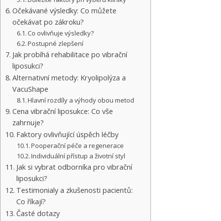
hrát,
Očekávané výsledky: Co můžete
je
očekávat po zákroku?
lepší
Co ovlivňuje výsledky?
přepínat
Postupné zlepšení
tabulky
Jak probíhá rehabilitace po vibrační
Hrat Hry
Bez
liposukci?
Automaty
ohledu
Alternativní metody: Kryolipolýza a
VacuShape
Zdarma
na
Hlavní rozdíly a výhody obou metod
tyto
Cena vibrační liposukce: Co vše
funkce,
zahrnuje?
bet
Faktory ovlivňující úspěch léčby
O
Pooperační péče a regenerace
bet
Individuální přístup a životní styl
opravdu
Jak si vybrat odborníka pro vibrační
žije
liposukci?
až
Testimonialy a zkušenosti pacientů:
do
Co říkají?
své
Časté dotazy