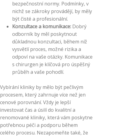
bezpečnostní normy. Podmínky, v
nichž se zákroky provádějí, by měly
být čisté a profesionální.
Konzultace a komunikace:
Dobrý
odborník by měl poskytnout
důkladnou konzultaci, během níž
vysvětlí proces, možné rizika a
odpoví na vaše otázky. Komunikace
s chirurgen je klíčová pro úspěšný
průběh a vaše pohodlí.
Vybírání kliniky by mělo být pečlivým
procesem, který zahrnuje více než jen
cenové porovnání. Vždy je lepší
investovat čas a úsilí do kvalitní a
renomované kliniky, která vám poskytne
potřebnou péči a podporu během
celého procesu. Nezapomeňte také, že