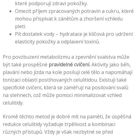
které podporují zdraví pokožky.
Omezit příjem zpracovaných potravin a cukru, které
mohou přispívat k zánětům a zhoršení vzhledu
pleti.
Pít dostatek vody – hydratace je klíčová pro udržení
elasticity pokožky a odplavení toxinů.
Pro povzbuzení metabolizmu a zpevnění svalstva může
být také prospěšné
pravidelné cvičení
. Aktivity jako běh,
plavání nebo jízda na kole posilují celé tělo a napomáhají
tonizaci oblastí postihovaných celulitidou. Existují také
specifické cvičení, která se zaměřují na posilování svalů
na stehnech, což může pomoci minimalizovat vzhled
celulitidy.
Kromě těchto metod je dobré mít na paměti, že úspěšná
redukce celulitidy vyžaduje trpělivost a kombinaci
různých přístupů. Vždy je však nezbytné se před