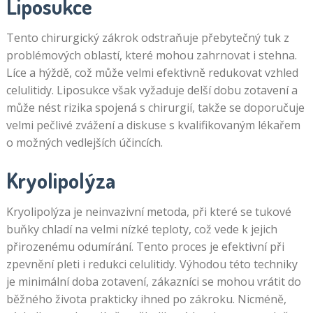
Liposukce
Tento chirurgický zákrok odstraňuje přebytečný tuk z
problémových oblastí, které mohou zahrnovat i stehna.
Líce a hýždě, což může velmi efektivně redukovat vzhled
celulitidy. Liposukce však vyžaduje delší dobu zotavení a
může nést rizika spojená s chirurgií, takže se doporučuje
velmi pečlivé zvážení a diskuse s kvalifikovaným lékařem
o možných vedlejších účincích.
Kryolipolýza
Kryolipolýza je neinvazivní metoda, při které se tukové
buňky chladí na velmi nízké teploty, což vede k jejich
přirozenému odumírání. Tento proces je efektivní při
zpevnění pleti i redukci celulitidy. Výhodou této techniky
je minimální doba zotavení, zákazníci se mohou vrátit do
běžného života prakticky ihned po zákroku. Nicméně,