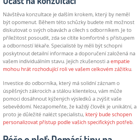
Účast na konzultaci
Návštěva konzultace je dalším krokem, který by neměl
být opomenut. Během této schůzky budete mít možnost
diskutovat o svých obavách a cílech s odborníkem. Je to
příležitost posoudit, zda se cítíte komfortně s přístupem
a odborností lékaře. Specialisté by měli být schopni
poskytnout detailní informace a doporučení založená na
vašem individuálním stavu. Jejich zkušenosti a
empatie
mohou hrát rozhodující roli ve vašem celkovém zážitku
.
Investice do odborníka, který má solidní záznam o
úspěšných zákrocích a stálou klientelou, vám může
pomoci dosáhnout kýžených výsledků a zvýšit vaše
sebevědomí. Nezapomeňte, že každý člověk je unikátní, a
proto je důležité nalézt specialistu,
který bude schopen
personalizovat přístup podle vašich specifických potřeb
.
Péče o pleť: Domácí tipy na