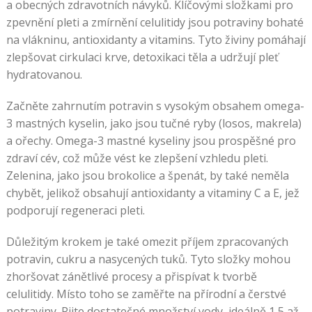
a obecných zdravotních návyků. Klíčovými složkami pro
zpevnění pleti a zmírnění celulitidy jsou potraviny bohaté
na vlákninu, antioxidanty a vitamins. Tyto živiny pomáhají
zlepšovat cirkulaci krve, detoxikaci těla a udržují pleť
hydratovanou.
Začněte zahrnutím potravin s vysokým obsahem omega-
3 mastných kyselin, jako jsou tučné ryby (losos, makrela)
a ořechy. Omega-3 mastné kyseliny jsou prospěšné pro
zdraví cév, což může vést ke zlepšení vzhledu pleti.
Zelenina, jako jsou brokolice a špenát, by také neměla
chybět, jelikož obsahují antioxidanty a vitaminy C a E, jež
podporují regeneraci pleti.
Důležitým krokem je také omezit příjem zpracovaných
potravin, cukru a nasycených tuků. Tyto složky mohou
zhoršovat zánětlivé procesy a přispívat k tvorbě
celulitidy. Místo toho se zaměřte na přírodní a čerstvé
potraviny. Pijte dostatečné množství vody, ideálně 1,5 až