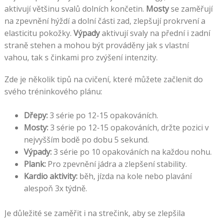
aktivují většinu svalů dolních končetin.
Mosty
se zaměřují
na zpevnění hýždí a dolní části zad, zlepšují prokrvení a
elasticitu pokožky.
Výpady
aktivují svaly na přední i zadní
straně stehen a mohou být prováděny jak s vlastní
vahou, tak s činkami pro zvýšení intenzity.
Zde je několik tipů na cvičení, které můžete začlenit do
svého tréninkového plánu:
Dřepy:
3 série po 12-15 opakováních.
Mosty:
3 série po 12-15 opakováních, držte pozici v
nejvyšším bodě po dobu 5 sekund.
Výpady:
3 série po 10 opakováních na každou nohu.
Plank:
Pro zpevnění jádra a zlepšení stability.
Kardio aktivity:
běh, jízda na kole nebo plavání
alespoň 3x týdně.
Je důležité se zaměřit i na strečink, aby se zlepšila