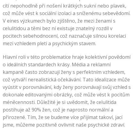
cítí nepohodlně při nošení krátkých sukní nebo plavek,
což může vést k sociální izolaci a sníženému sebevědomí.
V eines výzkumech bylo zjištěno, že mezi ženami s
celulitidou a těmi bez ní existuje znatelný rozdíl v
pocitech sebehodnocení, což naznačuje silnou korelaci
mezi vzhledem pleti a psychickým stavem.
Hlavní roli v této problematice hraje kolektivní povědomí
o ideálních standardech krásy. Média a reklamní
kampaně často zobrazují ženy s perfektním vzhledem,
což vytváří nerealistická očekávání. Tato idealizace může
vyústit v porovnávání, kdy ženy porovnávají svůj vzhled s
dokonale editovanými obrázky, což může vést k pocitům
méněcennosti. Důležité je si uvědomit, že celulitida
postihuje až 90% žen, což je naprosto normální a
přirozené. Tím, že se budeme více přijímat takoví, jací
jsme, můžeme pozitivně ovlivnit naše psychické zdraví.