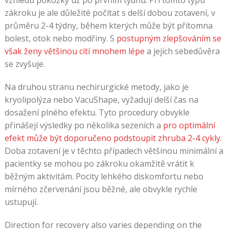
zákroku je ale důležité počítat s delší dobou zotavení, v
průměru 2-4 týdny, během kterých může být přítomna
bolest, otok nebo modřiny. S
postupným zlepšováním se
však ženy většinou cítí mnohem lépe
a jejich sebedůvěra
se zvyšuje.
Na druhou stranu nechirurgické metody, jako je
kryolipolýza nebo VacuShape, vyžadují delší čas na
dosažení plného efektu. Tyto procedury obvykle
přinášejí výsledky po několika sezeních a
pro optimální
efekt může být doporučeno podstoupit zhruba 2-4 cykly
.
Doba zotavení je v těchto případech většinou minimální a
pacientky se mohou po zákroku okamžitě vrátit k
běžným aktivitám. Pocity lehkého diskomfortu nebo
mírného zčervenání jsou běžné, ale obvykle rychle
ustupují.
Direction for recovery also varies depending on the