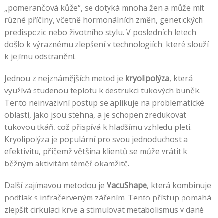
„pomerančová kůže“, se dotýká mnoha žen a může mít
různé příčiny, včetně hormonálních změn, genetických
predispozic nebo životního stylu. V posledních letech
došlo k výraznému zlepšení v technologiích, které slouží
k jejímu odstranění.
Jednou z nejznámějších metod je
kryolipolýza
, která
využívá studenou teplotu k destrukci tukových buněk.
Tento neinvazivní postup se aplikuje na problematické
oblasti, jako jsou stehna, a je schopen zredukovat
tukovou tkáň, což přispívá k hladšímu vzhledu pleti.
Kryolipolýza je populární pro svou jednoduchost a
efektivitu, přičemž většina klientů se může vrátit k
běžným aktivitám téměř okamžitě.
Další zajímavou metodou je
VacuShape
, která kombinuje
podtlak s infračerveným zářením. Tento přístup pomáhá
zlepšit cirkulaci krve a stimulovat metabolismus v dané