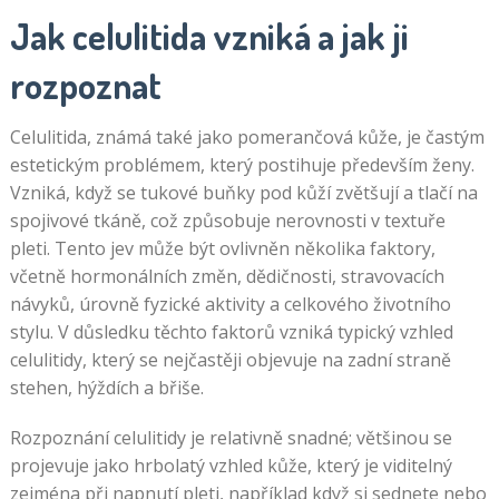
Jak celulitida vzniká a jak ji
rozpoznat
Celulitida, známá také jako pomerančová kůže, je častým
estetickým problémem, který postihuje především ženy.
Vzniká, když se tukové buňky pod kůží zvětšují a tlačí na
spojivové tkáně, což způsobuje nerovnosti v textuře
pleti. Tento jev může být ovlivněn několika faktory,
včetně hormonálních změn, dědičnosti, stravovacích
návyků, úrovně fyzické aktivity a celkového životního
stylu. V důsledku těchto faktorů vzniká typický vzhled
celulitidy, který se nejčastěji objevuje na zadní straně
stehen, hýždích a břiše.
Rozpoznání celulitidy je relativně snadné; většinou se
projevuje jako hrbolatý vzhled kůže, který je viditelný
zejména při napnutí pleti, například když si sednete nebo