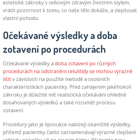
estetické zákroky s celkovým zdravým životním stylem,
vrátit pozornost k tomu, co naše tělo dokáže, a zlepšovat
vlastní pohodu.
Očekávané výsledky a doba
zotavení po procedurách
Očekávané výsledky a
doba zotavení po různých
procedurách na odstranění celulitidy se mohou výrazně
lišit
v závislosti na použité metodě a osobních
charakteristikách pacientky. Před zahájením jakéhokoli
zákroku je důležité mít realistická očekávání ohledně
dosahovaných výsledků a také rozumět procesu
zotavení.
Procedury jako je liposukce nabízejí okamžité výsledky,
přičemž pacientky často zaznamenávají výrazné zlepšení
vzhledu pokožky už po prvním týdnu. Při tomto typu