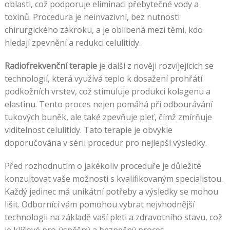
oblasti, což podporuje eliminaci přebytečné vody a
toxinů. Procedura je neinvazivní, bez nutnosti
chirurgického zákroku, a je oblíbená mezi těmi, kdo
hledají zpevnění a redukci celulitidy.
Radiofrekvenční terapie
je další z nověji rozvíjejících se
technologií, která využívá teplo k dosažení prohřátí
podkožních vrstev, což stimuluje produkci kolagenu a
elastinu. Tento proces nejen pomáhá při odbourávání
tukových buněk, ale také zpevňuje pleť, čímž zmírňuje
viditelnost celulitidy. Tato terapie je obvykle
doporučována v sérii procedur pro nejlepší výsledky.
Před rozhodnutím o jakékoliv proceduře je důležité
konzultovat vaše možnosti s kvalifikovaným specialistou.
Každý jedinec má unikátní potřeby a výsledky se mohou
lišit. Odborníci vám pomohou vybrat nejvhodnější
technologii na základě vaší pleti a zdravotního stavu, což
je klíčové pro úspěšný a bezpečný proces.