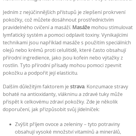
Jedním z nejúčinnějších přístupů je zlepšení prokrvení
pokožky, což můžete dosáhnout prostřednictvím
pravidelného cvičení a masáží.
Masáže
mohou stimulovat
lymfatický systém a pomoci odplavit toxiny. Vynikajícími
technikami jsou například masáže s použitím speciálních
olejů nebo krémů proti celulitidě, které často obsahují
přírodní ingredience, jako jsou kofein nebo výtažky z
rostlin. Tyto přírodní přísady mohou pomoci zpevnit
pokožku a podpořit její elasticitu.
Dalším důležitým faktorem je
strava
. Konzumace stravy
bohaté na antioxidanty, vlákninu a zdravé tuky může
přispět k celkovému zdraví pokožky. Zde je několik
doporučení, jak přizpůsobit svůj jídelníček:
Zvýšit příjem ovoce a zeleniny – tyto potraviny
obsahují vysoké množství vitamínů a minerálů,