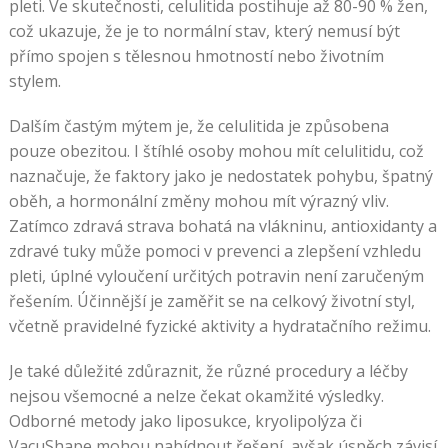
pleti. Ve skutečnosti, celulitida postihuje až 80-90 % žen,
což ukazuje, že je to normální stav, který nemusí být
přímo spojen s tělesnou hmotností nebo životním
stylem.
Dalším častým mýtem je, že celulitida je způsobena
pouze obezitou. I štíhlé osoby mohou mít celulitidu, což
naznačuje, že faktory jako je nedostatek pohybu, špatný
oběh, a hormonální změny mohou mít výrazný vliv.
Zatímco zdravá strava bohatá na vlákninu, antioxidanty a
zdravé tuky může pomoci v prevenci a zlepšení vzhledu
pleti, úplné vyloučení určitých potravin není zaručeným
řešením. Účinnější je zaměřit se na celkový životní styl,
včetně pravidelné fyzické aktivity a hydratačního režimu.
Je také důležité zdůraznit, že různé procedury a léčby
nejsou všemocné a nelze čekat okamžité výsledky.
Odborné metody jako liposukce, kryolipolýza či
VacuShape mohou nabídnout řešení, avšak úspěch závisí