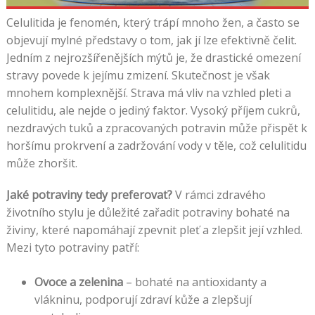
Celulitida je fenomén, který trápí mnoho žen, a často se
objevují mylné představy o tom, jak jí lze efektivně čelit.
Jedním z nejrozšířenějších mýtů je, že drastické omezení
stravy povede k jejímu zmizení. Skutečnost je však
mnohem komplexnější. Strava má vliv na vzhled pleti a
celulitidu, ale nejde o jediný faktor. Vysoký příjem cukrů,
nezdravých tuků a zpracovaných potravin může přispět k
horšímu prokrvení a zadržování vody v těle, což celulitidu
může zhoršit.
Jaké potraviny tedy preferovat?
V rámci zdravého
životního stylu je důležité zařadit potraviny bohaté na
živiny, které napomáhají zpevnit pleť a zlepšit její vzhled.
Mezi tyto potraviny patří:
Ovoce a zelenina
– bohaté na antioxidanty a
vlákninu, podporují zdraví kůže a zlepšují