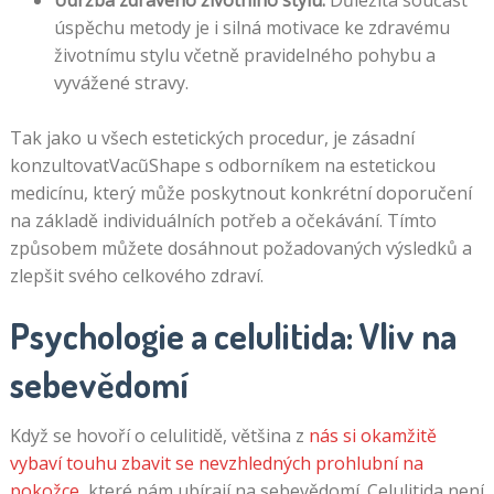
úspěchu metody je i silná motivace ke zdravému
životnímu stylu včetně pravidelného pohybu a
vyvážené stravy.
Tak jako u všech estetických procedur, je zásadní
konzultovatVacũShape s odborníkem na estetickou
medicínu, který může poskytnout konkrétní doporučení
na základě individuálních potřeb a očekávání. Tímto
způsobem můžete dosáhnout požadovaných výsledků a
zlepšit svého celkového zdraví.
Psychologie a celulitida: Vliv na
sebevědomí
Když se hovoří o celulitidě, většina z
nás si okamžitě
vybaví touhu zbavit se nevzhledných prohlubní na
pokožce
, které nám ubírají na sebevědomí. Celulitida není