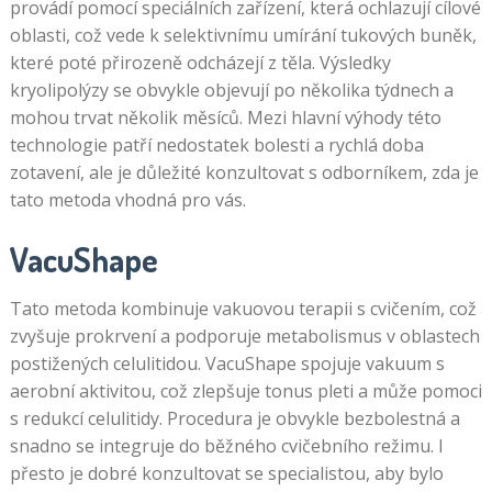
provádí pomocí speciálních zařízení, která ochlazují cílové
oblasti, což vede k selektivnímu umírání tukových buněk,
které poté přirozeně odcházejí z těla. Výsledky
kryolipolýzy se obvykle objevují po několika týdnech a
mohou trvat několik měsíců. Mezi hlavní výhody této
technologie patří nedostatek bolesti a rychlá doba
zotavení, ale je důležité konzultovat s odborníkem, zda je
tato metoda vhodná pro vás.
VacuShape
Tato metoda kombinuje vakuovou terapii s cvičením, což
zvyšuje prokrvení a podporuje metabolismus v oblastech
postižených celulitidou. VacuShape spojuje vakuum s
aerobní aktivitou, což zlepšuje tonus pleti a může pomoci
s redukcí celulitidy. Procedura je obvykle bezbolestná a
snadno se integruje do běžného cvičebního režimu. I
přesto je dobré konzultovat se specialistou, aby bylo