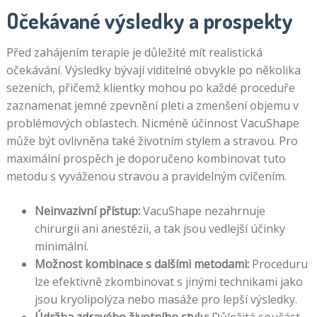
Očekávané výsledky a prospekty
Před zahájením terapie je důležité mít realistická
očekávání. Výsledky bývají viditelné obvykle po několika
sezeních, přičemž klientky mohou po každé proceduře
zaznamenat jemné zpevnění pleti a zmenšení objemu v
problémových oblastech. Nicméně účinnost VacuShape
může být ovlivněna také životním stylem a stravou. Pro
maximální prospěch je doporučeno kombinovat tuto
metodu s vyváženou stravou a pravidelným cvičením.
Neinvazivní přístup:
VacuShape nezahrnuje
chirurgii ani anestézii, a tak jsou vedlejší účinky
minimální.
Možnost kombinace s dalšími metodami:
Proceduru
lze efektivně zkombinovat s jinými technikami jako
jsou kryolipolýza nebo masáže pro lepší výsledky.
Údržba zdravého životního stylu:
Důležitá součást