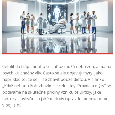
Celulitida trápí mnoho lidí, ať už mužů nebo žen, a má na
psychiku značný vliv. Často se ale objevují mýty, jako
například to, že se jí lze zbavit pouze dietou. V článku
„Když nebudu žrát zbavím se celulitidy: Pravda a mýty“ se
podíváme na skutečné příčiny vzniku celulitidy, jaké
faktory ji ovlivňují a jaké metody opravdu mohou pomoci
v boji s ní.