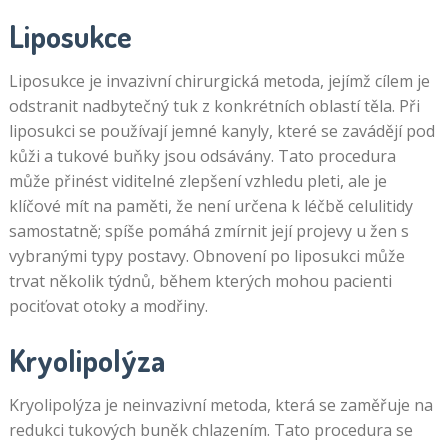
Liposukce
Liposukce je invazivní chirurgická metoda, jejímž cílem je
odstranit nadbytečný tuk z konkrétních oblastí těla. Při
liposukci se používají jemné kanyly, které se zavádějí pod
kůži a tukové buňky jsou odsávány. Tato procedura
může přinést viditelné zlepšení vzhledu pleti, ale je
klíčové mít na paměti, že není určena k léčbě celulitidy
samostatně; spíše pomáhá zmírnit její projevy u žen s
vybranými typy postavy. Obnovení po liposukci může
trvat několik týdnů, během kterých mohou pacienti
pociťovat otoky a modřiny.
Kryolipolýza
Kryolipolýza je neinvazivní metoda, která se zaměřuje na
redukci tukových buněk chlazením. Tato procedura se