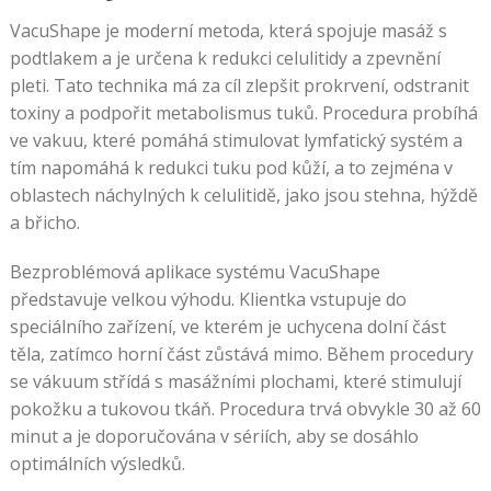
VacuShape je moderní metoda, která spojuje masáž s
podtlakem a je určena k redukci celulitidy a zpevnění
pleti. Tato technika má za cíl zlepšit prokrvení, odstranit
toxiny a podpořit metabolismus tuků. Procedura probíhá
ve vakuu, které pomáhá stimulovat lymfatický systém a
tím napomáhá k redukci tuku pod kůží, a to zejména v
oblastech náchylných k celulitidě, jako jsou stehna, hýždě
a břicho.
Bezproblémová aplikace systému VacuShape
představuje velkou výhodu. Klientka vstupuje do
speciálního zařízení, ve kterém je uchycena dolní část
těla, zatímco horní část zůstává mimo. Během procedury
se vákuum střídá s masážními plochami, které stimulují
pokožku a tukovou tkáň. Procedura trvá obvykle 30 až 60
minut a je doporučována v sériích, aby se dosáhlo
optimálních výsledků.