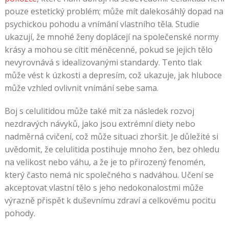
pouze estetický problém; může mít dalekosáhlý dopad na
psychickou pohodu a vnímání vlastního těla. Studie
ukazují, že mnohé ženy doplácejí na společenské normy
krásy a mohou se cítit méněcenné, pokud se jejich tělo
nevyrovnává s idealizovanými standardy. Tento tlak
může vést k úzkosti a depresím, což ukazuje, jak hluboce
může vzhled ovlivnit vnímání sebe sama.
Boj s celulitidou může také mít za následek rozvoj
nezdravých návyků, jako jsou extrémní diety nebo
nadměrná cvičení, což může situaci zhoršit. Je důležité si
uvědomit, že celulitida postihuje mnoho žen, bez ohledu
na velikost nebo váhu, a že je to přirozený fenomén,
který často nemá nic společného s nadváhou. Učení se
akceptovat vlastní tělo s jeho nedokonalostmi může
výrazně přispět k duševnímu zdraví a celkovému pocitu
pohody.