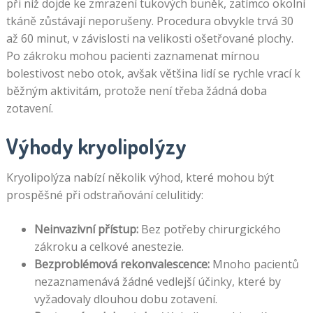
při níž dojde ke zmrazení tukových buněk, zatímco okolní
tkáně zůstávají neporušeny. Procedura obvykle trvá 30
až 60 minut, v závislosti na velikosti ošetřované plochy.
Po zákroku mohou pacienti zaznamenat mírnou
bolestivost nebo otok, avšak většina lidí se rychle vrací k
běžným aktivitám, protože není třeba žádná doba
zotavení.
Výhody kryolipolýzy
Kryolipolýza nabízí několik výhod, které mohou být
prospěšné při odstraňování celulitidy:
Neinvazivní přístup:
Bez potřeby chirurgického
zákroku a celkové anestezie.
Bezproblémová rekonvalescence:
Mnoho pacientů
nezaznamenává žádné vedlejší účinky, které by
vyžadovaly dlouhou dobu zotavení.