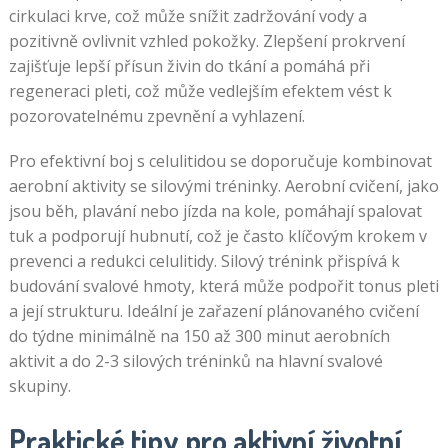
cirkulaci krve, což může snížit zadržování vody a
pozitivně ovlivnit vzhled pokožky. Zlepšení prokrvení
zajišťuje lepší přísun živin do tkání a pomáhá při
regeneraci pleti, což může vedlejším efektem vést k
pozorovatelnému zpevnění a vyhlazení.
Pro efektivní boj s celulitidou se doporučuje kombinovat
aerobní aktivity se silovými tréninky. Aerobní cvičení, jako
jsou běh, plavání nebo jízda na kole, pomáhají spalovat
tuk a podporují hubnutí, což je často klíčovým krokem v
prevenci a redukci celulitidy. Silový trénink přispívá k
budování svalové hmoty, která může podpořit tonus pleti
a její strukturu. Ideální je zařazení plánovaného cvičení
do týdne minimálně na 150 až 300 minut aerobních
aktivit a do 2-3 silových tréninků na hlavní svalové
skupiny.
Praktické tipy pro aktivní životní