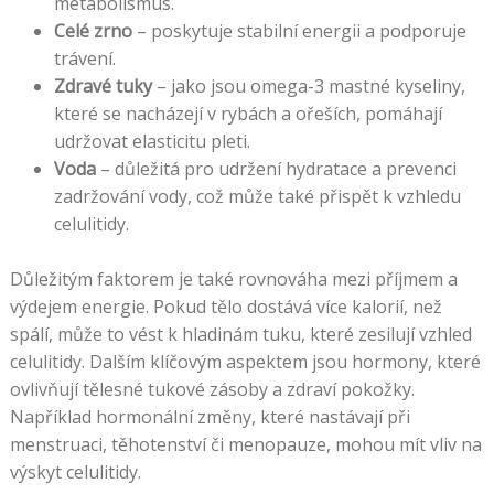
metabolismus.
Celé zrno
– poskytuje stabilní energii a podporuje
trávení.
Zdravé tuky
– jako jsou omega-3 mastné kyseliny,
které se nacházejí v rybách a ořeších, pomáhají
udržovat elasticitu pleti.
Voda
– důležitá pro udržení hydratace a prevenci
zadržování vody, což může také přispět k vzhledu
celulitidy.
Důležitým faktorem je také rovnováha mezi příjmem a
výdejem energie. Pokud tělo dostává více kalorií, než
spálí, může to vést k hladinám tuku, které zesilují vzhled
celulitidy. Dalším klíčovým aspektem jsou hormony, které
ovlivňují tělesné tukové zásoby a zdraví pokožky.
Například hormonální změny, které nastávají při
menstruaci, těhotenství či menopauze, mohou mít vliv na
výskyt celulitidy.