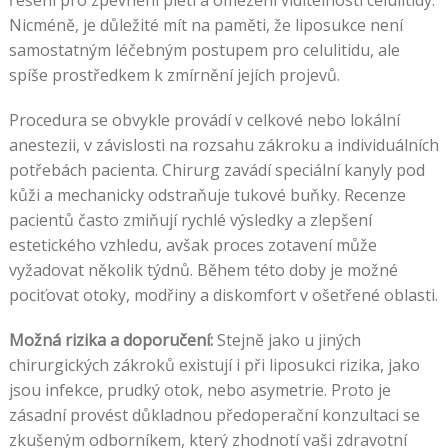
řešení pro zpevnění pleti a omezení viditelnosti celulitidy.
Nicméně, je důležité mít na paměti, že liposukce není
samostatným léčebným postupem pro celulitidu, ale
spíše prostředkem k zmírnění jejích projevů.
Procedura se obvykle provádí v celkové nebo lokální
anestezii, v závislosti na rozsahu zákroku a individuálních
potřebách pacienta. Chirurg zavádí speciální kanyly pod
kůži a mechanicky odstraňuje tukové buňky. Recenze
pacientů často zmiňují rychlé výsledky a zlepšení
estetického vzhledu, avšak proces zotavení může
vyžadovat několik týdnů. Během této doby je možné
pociťovat otoky, modřiny a diskomfort v ošetřené oblasti.
Možná rizika a doporučení:
Stejně jako u jiných
chirurgických zákroků existují i při liposukci rizika, jako
jsou infekce, prudký otok, nebo asymetrie. Proto je
zásadní provést důkladnou předoperační konzultaci se
zkušeným odborníkem, který zhodnotí vaši zdravotní