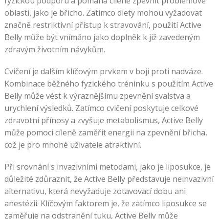
fyzickou podporu a pomáhá cíleně zpevnit problémové
oblasti, jako je břicho. Zatímco diety mohou vyžadovat
značně restriktivní přístup k stravování, použití Active
Belly může být vnímáno jako doplněk k již zavedeným
zdravým životním návykům.
Cvičení je dalším klíčovým prvkem v boji proti nadváze.
Kombinace běžného fyzického tréninku s použitím Active
Belly může vést k výraznějšímu zpevnění svalstva a
urychlení výsledků. Zatímco cvičení poskytuje celkové
zdravotní přínosy a zvyšuje metabolismus, Active Belly
může pomoci cíleně zaměřit energii na zpevnění břicha,
což je pro mnohé uživatele atraktivní.
Při srovnání s invazivními metodami, jako je liposukce, je
důležité zdůraznit, že Active Belly představuje neinvazivní
alternativu, která nevyžaduje zotavovací dobu ani
anestézii. Klíčovým faktorem je, že zatímco liposukce se
zaměřuje na odstranění tuku, Active Belly může