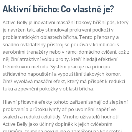
Aktivní břicho: Co vlastně je?
Active Belly je inovativní masážní tlakový břišní pás, který
je navržen tak, aby stimuloval prokrvení podkoží v
problematických oblastech břicha. Tento přenosný a
snadno ovladatelný přístroj se používá v kombinaci s
aerobními trenažéry nebo v rámci domácího cvičení, což z
něj činí atraktivní volbu pro ty, kteří hledají efektivní
tréninkovou metodu. Systém pracuje na principu
střídavého napouštění a vypouštění tlakových komor,
čímž vyvolává masážní efekt, který má přispět k redukci
tuku a zpevnění pokožky v oblasti břicha.
Hlavní přídavné efekty tohoto zařízení sahají od zlepšení
prokrvení a průtoku lymfy až po uvolnění napětí ve
svalech a redukci celulitidy. Mnoho uživatelů hodnotí
Active Belly jako účinný doplněk k jejich cvičebním
režimům, zejména pokud jde o zaměření na konkrétní