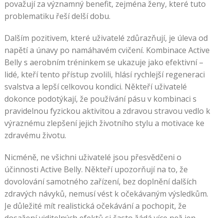
považují za významný benefit, zejména ženy, které tuto
problematiku řeší delší dobu.
Dalším pozitivem, které uživatelé zdůrazňují, je úleva od
napětí a únavy po namáhavém cvičení. Kombinace Active
Belly s aerobním tréninkem se ukazuje jako efektivní –
lidé, kteří tento přístup zvolili, hlásí rychlejší regeneraci
svalstva a lepší celkovou kondici. Někteří uživatelé
dokonce podotýkají, že používání pásu v kombinaci s
pravidelnou fyzickou aktivitou a zdravou stravou vedlo k
výraznému zlepšení jejich životního stylu a motivace ke
zdravému životu.
Nicméně, ne všichni uživatelé jsou přesvědčeni o
účinnosti Active Belly. Někteří upozorňují na to, že
dovolování samotného zařízení, bez doplnění dalších
zdravých návyků, nemusí vést k očekávaným výsledkům.
Je důležité mít realistická očekávání a pochopit, že