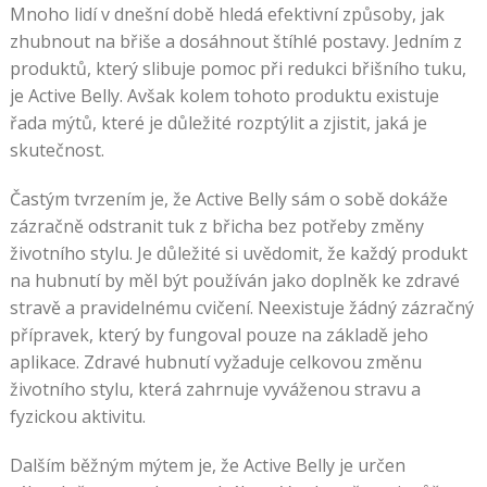
Mnoho lidí v dnešní době hledá efektivní způsoby, jak
zhubnout na břiše a dosáhnout štíhlé postavy. Jedním z
produktů, který slibuje pomoc při redukci břišního tuku,
je Active Belly. Avšak kolem tohoto produktu existuje
řada mýtů, které je důležité rozptýlit a zjistit, jaká je
skutečnost.
Častým tvrzením je, že Active Belly sám o sobě dokáže
zázračně odstranit tuk z břicha bez potřeby změny
životního stylu. Je důležité si uvědomit, že každý produkt
na hubnutí by měl být používán jako doplněk ke zdravé
stravě a pravidelnému cvičení. Neexistuje žádný zázračný
přípravek, který by fungoval pouze na základě jeho
aplikace. Zdravé hubnutí vyžaduje celkovou změnu
životního stylu, která zahrnuje vyváženou stravu a
fyzickou aktivitu.
Dalším běžným mýtem je, že Active Belly je určen