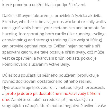
které pomohou udržet hlad a podpoří trávení.
Dalším klíčovým faktorem je pravidelná fyzická aktivita.
Exercise, whether it be a vigorous workout or daily walks,
can significantly boost your metabolism and promote fat
burning. Incorporating both cardio (like running, cycling,
or swimming) and strength training (like weight lifting)
can provide optimal results. Cvičení nejen pomáhá při
spalování kalorií, ale také posiluje břišní svaly, což může
vést ke zpevnění a tvarování břišní oblasti, pokud je
kombinováno s užíváním Active Belly.
Důležitou součástí úspěšného používání produktu je
rovněž dodržování dostatečného pitného režimu.
Hydratace hraje klíčovou roli v metabolických procesech,
a
proto je dobré pít dostatečné množství vody během
dne
. Zaměřte se také na redukci příjmu sladkých a
stagnujících nápojů, které mohou negativně ovlivnit vaše