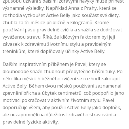
způsobu užívání s dalšími zdravými návyky může přinést
významné výsledky. Například Anna z Prahy, která se
rozhodla vyzkoušet Active Belly jako součást své diety,
zhubla za tři měsíce přibližně 5 kilogramů. Kromě
používání pásu pravidelně cvičila a snažila se dodržovat
vyváženou stravu. Říká, že klíčovým faktorem byl její
závazek k zdravému životnímu stylu a pravidelným
tréninkům, které doplňovaly účinky Active Belly.
Dalším inspirativním příběhem je Pavel, který se
dlouhodobě snažil zhubnout přebytečné břišní tuky. Po
několika měsících běžného cvičení se rozhodl zakoupit
Active Belly. Během dvou měsíců používání zaznamenal
zpevnění břicha a úbytek centimetrů, což podpořilo jeho
motivaci pokračovat v aktivním životním stylu. Pavel
doporučuje všem, aby použili Active Belly jako doplněk,
ale nezapomněli na důležitost zdravého stravování a
pravidelné fyzické aktivity.