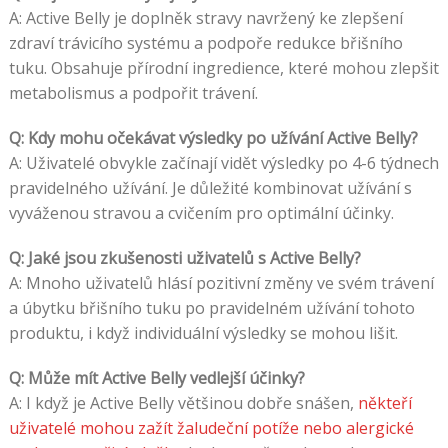
A: Active Belly je doplněk stravy navržený ke zlepšení
zdraví trávicího systému a podpoře redukce břišního
tuku. Obsahuje přírodní ingredience, které mohou zlepšit
metabolismus a podpořit trávení.
Q: Kdy mohu očekávat výsledky po užívání Active Belly?
A: Uživatelé obvykle začínají vidět výsledky po 4-6 týdnech
pravidelného užívání. Je důležité kombinovat užívání s
vyváženou stravou a cvičením pro optimální účinky.
Q: Jaké jsou zkušenosti uživatelů s Active Belly?
A: Mnoho uživatelů hlásí pozitivní změny ve svém trávení
a úbytku břišního tuku po pravidelném užívání tohoto
produktu, i když individuální výsledky se mohou lišit.
Q: Může mít Active Belly vedlejší účinky?
A: I když je Active Belly většinou dobře snášen,
někteří
uživatelé mohou zažít žaludeční potíže nebo alergické