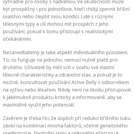
výhradně pro osoby s nadváhou. Ve skutečnosti může
být prospěšný i pro jednotlivce, kteří chtějí zpevnit břišní
svalstvo nebo zlepšit svou kondici. Lidé s různými
tělesnými typy a cíli mohou mít prospěch z jeho
používání, pokud k tomu přistoupí s realistickými
očekáváními.
Nezanedbatelný je také aspekt individuálního působení.
To, co funguje na jednoho, nemusí nutně platit pro
druhého. Uživatelé by měli vzít v úvahu své vlastní
tělesné charakteristiky a zdravotní stav, a pokud je to
možné, konzultovat používání Active Belly s odborníkem
na výživu nebo lékařem. Nikdy není na škodu přistupovat
k jakémukoli produktu kriticky a informovaně, aby se
maximálně využil jeho potenciál.
Závěrem je třeba říci, že úspěch při redukci břišního tuku
závisí na kombinaci mnoha faktorů, včetně genetického
predispozice, životního stylu a celkového přístupu k