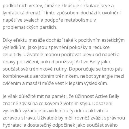
podkožních vrstev, čímž se zlepšuje cirkulace krve a
lymfatická drenáž. Tímto způsobem dochází k uvolnění
napětí ve svalech a podpoře metabolismu v
problematických partiích.
Díky efektu masáže dochází také k pozitivním estetickým
výsledkům, jako jsou zpevnění pokožky a redukce
celulitidy. Uživatelé mohou pociťovat úlevu od napětí a
únavy po cvičení, pokud používají Active Belly jako
součást své tréninkové rutiny. Doporučuje se tento pás
kombinovat s aerobním tréninkem, neboť synergie mezi
cvičením a masáží může vést k lepším výsledkům.
Je však důležité mít na paměti, že účinnost Active Belly
značně závisí na celkovém životním stylu. Dosažení
výsledků vyžaduje pravidelnou fyzickou aktivitu a
zdravou stravu. Uživatelé by měli rovněž zvážit správnou
hydrataci a dostatečný odpočinek jako součást svého