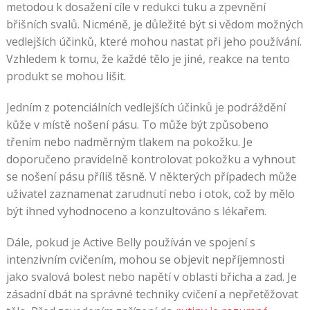
metodou k dosažení cíle v redukci tuku a zpevnění
břišních svalů. Nicméně, je důležité být si vědom možných
vedlejších účinků, které mohou nastat při jeho používání.
Vzhledem k tomu, že každé tělo je jiné, reakce na tento
produkt se mohou lišit.
Jedním z potenciálních vedlejších účinků je podráždění
kůže v místě nošení pásu. To může být způsobeno
třením nebo nadměrným tlakem na pokožku. Je
doporučeno pravidelně kontrolovat pokožku a vyhnout
se nošení pásu příliš těsně. V některých případech může
uživatel zaznamenat zarudnutí nebo i otok, což by mělo
být ihned vyhodnoceno a konzultováno s lékařem.
Dále, pokud je Active Belly používán ve spojení s
intenzivním cvičením, mohou se objevit nepříjemnosti
jako svalová bolest nebo napětí v oblasti břicha a zad. Je
zásadní dbát na správné techniky cvičení a nepřetěžovat