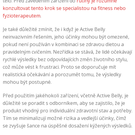
tělo. Před zavedením zařízení do
rutiny je rozumné
konzultovat tento krok se specialistou na fitness nebo
fyzioterapeutem
.
Je také důležité zmínit, že i když je Active Belly
neinvazivním řešením, jeho účinky mohou být omezené,
pokud není používán v kombinaci se zdravou dietou a
pravidelným cvičením. Nezřídka se stává, že lidé očekávají
rychlé výsledky bez odpovídajících změn životního stylu,
což může vést k frustraci. Proto se doporučuje mít
realistická očekávání a porozumět tomu, že výsledky
mohou být postupné.
Před použitím jakéhokoli zařízení, včetně Active Belly, je
důležité se poradit s odborníkem, aby se zajistilo, že je
produkt vhodný pro individuální zdravotní stav a potřeby.
Tím se minimalizují možné rizika a vedlejší účinky, čímž
se zvyšuje šance na úspěšné dosažení kýžených výsledků.