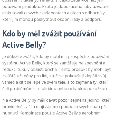
dosažení viditelných efektů si často žádá více než jen
používání produktu. Proto je doporučeno, aby uživatelé
diskutovali o svých zkušenostech a cílech s odborníky,
kteří jim mohou poskytnout osobní rady a podporu.
Kdo by měl zvážit používání
Active Belly?
Je důležité zvážit, kdo by mohl mít prospěch z používání
systému Active Belly, který se zaměřuje na zpevnění a
redukci tuku v oblasti břicha. Tento produkt by mohl být
zvláště užitečný pro lidi, kteří se pokoušejí zlepšit svůj
vzhled a cítit se lépe ve svém těle, a to zejména ty, kteří
čelí problémům s celulitidou nebo ochablou pokožkou.
Na Active Belly by měli dávat pozor zejména jedinci, kteří
pravidelně cvičí a mají zájem o podporu svých snah při
hubnutí. Kombinace použití Active Belly s aerobním