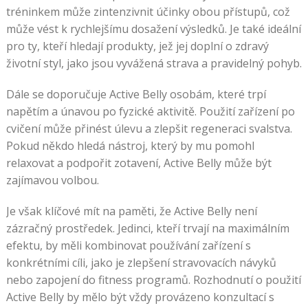
tréninkem může zintenzivnit účinky obou přístupů, což
může vést k rychlejšímu dosažení výsledků. Je také ideální
pro ty, kteří hledají produkty, jež jej doplní o zdravý
životní styl, jako jsou vyvážená strava a pravidelný pohyb.
Dále se doporučuje Active Belly osobám, které trpí
napětím a únavou po fyzické aktivitě. Použití zařízení po
cvičení může přinést úlevu a zlepšit regeneraci svalstva.
Pokud někdo hledá nástroj, který by mu pomohl
relaxovat a podpořit zotavení, Active Belly může být
zajímavou volbou.
Je však klíčové mít na paměti, že Active Belly není
zázračný prostředek. Jedinci, kteří trvají na maximálním
efektu, by měli kombinovat používání zařízení s
konkrétními cíli, jako je zlepšení stravovacích návyků
nebo zapojení do fitness programů. Rozhodnutí o použití
Active Belly by mělo být vždy provázeno konzultací s