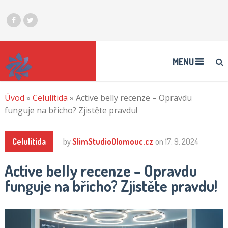
MENU
Úvod
»
Celulitida
»
Active belly recenze – Opravdu
funguje na břicho? Zjistěte pravdu!
Celulitida
by
SlimStudioOlomouc.cz
on
17. 9. 2024
Active belly recenze – Opravdu
funguje na břicho? Zjistěte pravdu!