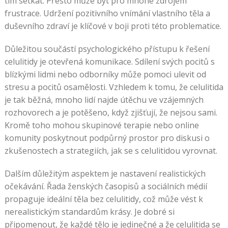
tím setkat. Přesto může být pro mnohé zdrojem
frustrace. Udržení pozitivního vnímání vlastního těla a
duševního zdraví je klíčové v boji proti této problematice.
Důležitou součástí psychologického přístupu k řešení
celulitidy je otevřená komunikace. Sdílení svých pocitů s
blízkými lidmi nebo odborníky může pomoci ulevit od
stresu a pocitů osamělosti. Vzhledem k tomu, že celulitida
je tak běžná, mnoho lidí najde útěchu ve vzájemných
rozhovorech a je potěšeno, když zjišťují, že nejsou sami.
Kromě toho mohou skupinové terapie nebo online
komunity poskytnout podpůrný prostor pro diskusi o
zkušenostech a strategiích, jak se s celulitidou vyrovnat.
Dalším důležitým aspektem je nastavení realistických
očekávání. Řada ženských časopisů a sociálních médií
propaguje ideální těla bez celulitidy, což může vést k
nerealistickým standardům krásy. Je dobré si
připomenout, že každé tělo je jedinečné a že celulitida se