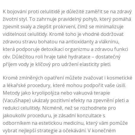
K bojování proti celulitidě je důležité zaměřit se na zdravý
životní styl. To zahrnuje pravidelný pohyb, který pomáhá
zpevnit svaly a zlepšit prokrvení, čímž se minimalizuje
viditelnost celulitidy. Kromě toho je vhodné dodržovat
zdravou stravu bohatou na antioxidanty a vlákninu,
která podporuje detoxikaci organizmu a zdravou funkci
cév. Důležitou roli hraje také hydratace – dostatečný
příjem vody je klíčový pro udržení elasticity pleti.
Kromě zmíněných opatření můžete zvažovat i kosmetické
a lékařské procedury, které mohou podpořit vaše úsilí.
Metody jako kryolipolýza nebo vakuová terapie
(VacuShape) ukázaly pozitivní efekty na zpevnění pleti a
redukci celulitidy. Nicméně, než se rozhodnete pro
jakoukoliv proceduru, je zásadní konzultace s
odborníkem na estetickou medicínu, který vám pomůže
vybrat nejlepší strategie a očekávání. V konečném