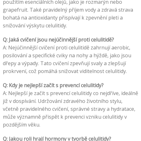
použitím esenciálních olejů, jako je rozmarýn nebo
grapefruit. Také pravidelný příjem vody a zdravá strava
bohatá na antioxidanty přispívají k zpevnění pleti a
snižování výskytu celulitidy.
Q: Jaká cvičení jsou nejúčinnější proti celulitidě?
A: Nejúčinnější cvičení proti celulitidě zahrnují aerobic,
posilování a specifické cviky na nohy a hýždě, jako jsou
dřepy a výpady. Tato cvičení zpevňují svaly a zlepšují
prokrvení, což pomáhá snižovat viditelnost celulitidy.
Q: Kdy je nejlepší začít s prevencí celulitidy?
A: Nejlepší je začít s prevencí celulitidy co nejdříve, ideálně
již v dospívání. Udržování zdravého životního stylu,
včetně pravidelného cvičení, správné stravy a hydratace,
může významně přispět k prevenci vzniku celulitidy v
pozdějším věku.
Q: Jakou roli hrají hormony v tvorbě celulitidy?