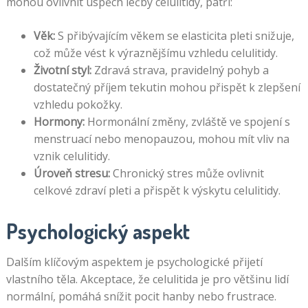
mohou ovlivnit úspěch léčby celulitidy, patří:
Věk:
S přibývajícím věkem se elasticita pleti snižuje,
což může vést k výraznějšímu vzhledu celulitidy.
Životní styl:
Zdravá strava, pravidelný pohyb a
dostatečný příjem tekutin mohou přispět k zlepšení
vzhledu pokožky.
Hormony:
Hormonální změny, zvláště ve spojení s
menstruací nebo menopauzou, mohou mít vliv na
vznik celulitidy.
Úroveň stresu:
Chronický stres může ovlivnit
celkové zdraví pleti a přispět k výskytu celulitidy.
Psychologický aspekt
Dalším klíčovým aspektem je psychologické přijetí
vlastního těla. Akceptace, že celulitida je pro většinu lidí
normální, pomáhá snížit pocit hanby nebo frustrace.