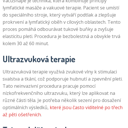
VacuShape je technika, která kombinuje principy
lymfatické masáže a vakuové terapie. Pacient se umístí
do speciálního stroje, který vytváří podtlak a zlepšuje
prokrvení a lymfatický oběh v cílových oblastech. Tento
proces pomáhá odbourávat tukové buňky a zvyšuje
elasticitu pleti. Procedura je bezbolestná a obvykle trvá
kolem 30 až 60 minut.
Ultrazvuková terapie
Ultrazvuková terapie využívá zvukové vlny k stimulaci
svalstva a tkání, což podporuje hubnutí a zpevnění pleti.
Tato neinvazivní procedura pracuje pomocí
nízkofrekvenčního ultrazvuku, který lze aplikovat na
různé části těla. Je potřeba několik sezení pro dosažení
optimálních výsledků,
které jsou často viditelné po třech
až pěti ošetřeních
.