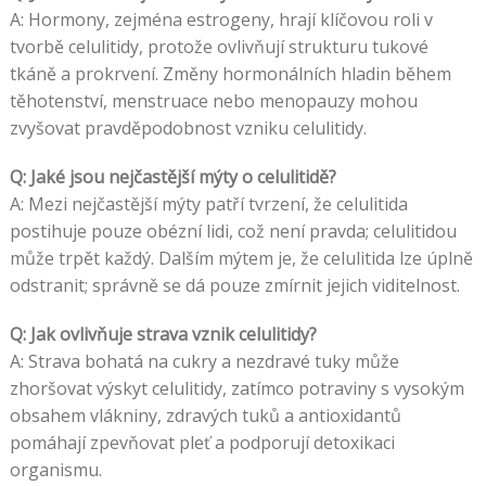
A: Hormony, zejména estrogeny, hrají klíčovou roli v
tvorbě celulitidy, protože ovlivňují strukturu tukové
tkáně a prokrvení. Změny hormonálních hladin během
těhotenství, menstruace nebo menopauzy mohou
zvyšovat pravděpodobnost vzniku celulitidy.
Q: Jaké jsou nejčastější mýty o celulitidě?
A: Mezi nejčastější mýty patří tvrzení, že celulitida
postihuje pouze obézní lidi, což není pravda; celulitidou
může trpět každý. Dalším mýtem je, že celulitida lze úplně
odstranit; správně se dá pouze zmírnit jejich viditelnost.
Q: Jak ovlivňuje strava vznik celulitidy?
A: Strava bohatá na cukry a nezdravé tuky může
zhoršovat výskyt celulitidy, zatímco potraviny s vysokým
obsahem vlákniny, zdravých tuků a antioxidantů
pomáhají zpevňovat pleť a podporují detoxikaci
organismu.