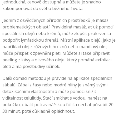
jednoduchá, cenově dostupná a můžete je snadno
zakomponovat do svého běžného života.
Jedním z osvědčených přírodních prostředků je masáž
problematických oblastí. Pravidelná masáž, ať už pomocí
speciálních olejů nebo krémů, může zlepšit prokrvení a
podpořit lymfatickou drenáž. Místní aplikace olejů, jako je
například olej z růžových hroznů nebo mandlový olej,
může přispět k zpevnění pleti. Můžete si také připravit
peeling z kávy a olivového oleje, který pomáhá exfoliaci
pleti a má povzbudivý účinek.
Další domácí metodou je pravidelná aplikace speciálních
zábalů. Zábal z řasy nebo modré hlíny je známý svými
detoxikačními vlastnostmi a může pomoci snížit
viditelnost celulitidy. Stačí smíchat s vodou, nanést na
pokožku, obalit potravinářskou fólií a nechat působit 20-
30 minut, poté důkladně opláchnout.