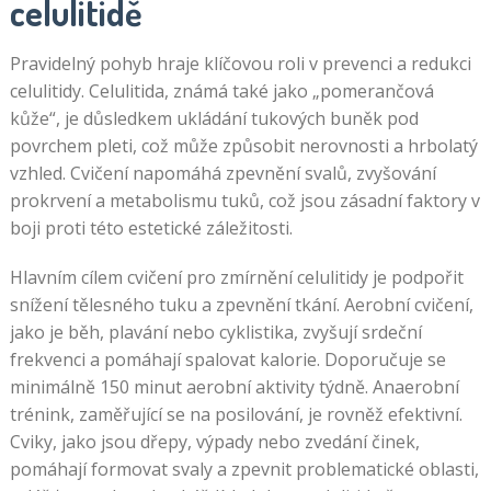
celulitidě
Pravidelný pohyb hraje klíčovou roli v prevenci a redukci
celulitidy. Celulitida, známá také jako „pomerančová
kůže“, je důsledkem ukládání tukových buněk pod
povrchem pleti, což může způsobit nerovnosti a hrbolatý
vzhled. Cvičení napomáhá zpevnění svalů, zvyšování
prokrvení a metabolismu tuků, což jsou zásadní faktory v
boji proti této estetické záležitosti.
Hlavním cílem cvičení pro zmírnění celulitidy je podpořit
snížení tělesného tuku a zpevnění tkání. Aerobní cvičení,
jako je běh, plavání nebo cyklistika, zvyšují srdeční
frekvenci a pomáhají spalovat kalorie. Doporučuje se
minimálně 150 minut aerobní aktivity týdně. Anaerobní
trénink, zaměřující se na posilování, je rovněž efektivní.
Cviky, jako jsou dřepy, výpady nebo zvedání činek,
pomáhají formovat svaly a zpevnit problematické oblasti,