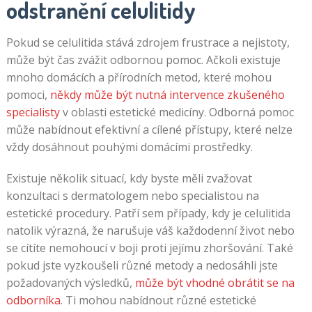
odstranění celulitidy
Pokud se celulitida stává zdrojem frustrace a nejistoty,
může být čas zvážit odbornou pomoc. Ačkoli existuje
mnoho domácích a přírodních metod, které mohou
pomoci,
někdy může být nutná intervence zkušeného
specialisty
v oblasti estetické medicíny. Odborná pomoc
může nabídnout efektivní a cílené přístupy, které nelze
vždy dosáhnout pouhými domácími prostředky.
Existuje několik situací, kdy byste měli zvažovat
konzultaci s dermatologem nebo specialistou na
estetické procedury. Patří sem případy, kdy je celulitida
natolik výrazná, že narušuje váš každodenní život nebo
se cítíte nemohoucí v boji proti jejímu zhoršování. Také
pokud jste vyzkoušeli různé metody a nedosáhli jste
požadovaných výsledků,
může být vhodné obrátit se na
odborníka
. Ti mohou nabídnout různé estetické