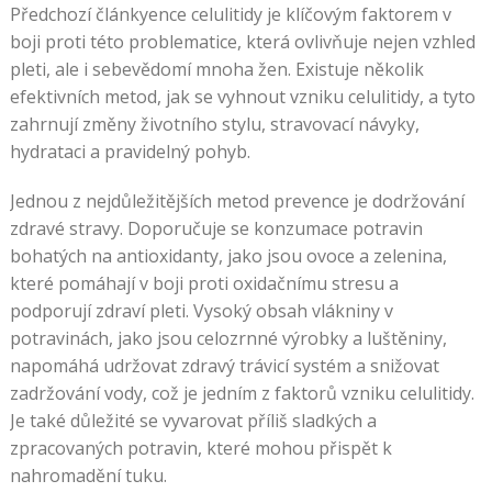
Předchozí článkyence celulitidy je klíčovým faktorem v
boji proti této problematice, která ovlivňuje nejen vzhled
pleti, ale i sebevědomí mnoha žen. Existuje několik
efektivních metod, jak se vyhnout vzniku celulitidy, a tyto
zahrnují změny životního stylu, stravovací návyky,
hydrataci a pravidelný pohyb.
Jednou z nejdůležitějších metod prevence je dodržování
zdravé stravy. Doporučuje se konzumace potravin
bohatých na antioxidanty, jako jsou ovoce a zelenina,
které pomáhají v boji proti oxidačnímu stresu a
podporují zdraví pleti. Vysoký obsah vlákniny v
potravinách, jako jsou celozrnné výrobky a luštěniny,
napomáhá udržovat zdravý trávicí systém a snižovat
zadržování vody, což je jedním z faktorů vzniku celulitidy.
Je také důležité se vyvarovat příliš sladkých a
zpracovaných potravin, které mohou přispět k
nahromadění tuku.