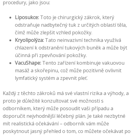
procedury, jako jsou:
Liposukce:
Toto je chirurgický zákrok, který
odstraňuje nadbytečný tuk z určitých oblastí těla,
čímž může zlepšit vzhled pokožky.
Kryolipolýza:
Tato neinvazivní technika využívá
chlazení k odstranění tukových buněk a může být
účinná při zpevňování pokožky.
VacuShape:
Tento zařízení kombinuje vakuovou
masáž a skořepinu, což může pozitivně ovlivnit
lymfatický systém a zpevnit pleť.
Každý z těchto zákroků má své vlastní rizika a výhody, a
proto je důležité konzultovat své možnosti s
odborníkem, který může posoudit vaši případu a
doporučit nejvhodnější léčebný plán. Je také nezbytné
mít realistická očekávání – odborník vám může
poskytnout jasný přehled o tom, co můžete očekávat po