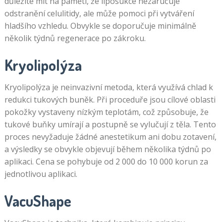
důležité mít na paměti, že liposukce nezaručuje
odstranění celulitidy, ale může pomoci při vytváření
hladšího vzhledu. Obvykle se doporučuje minimálně
několik týdnů regenerace po zákroku.
Kryolipolýza
Kryolipolýza je neinvazivní metoda, která využívá chlad k
redukci tukových buněk. Při proceduře jsou cílové oblasti
pokožky vystaveny nízkým teplotám, což způsobuje, že
tukové buňky umírají a postupně se vylučují z těla. Tento
proces nevyžaduje žádné anestetikum ani dobu zotavení,
a výsledky se obvykle objevují během několika týdnů po
aplikaci. Cena se pohybuje od 2 000 do 10 000 korun za
jednotlivou aplikaci.
VacuShape