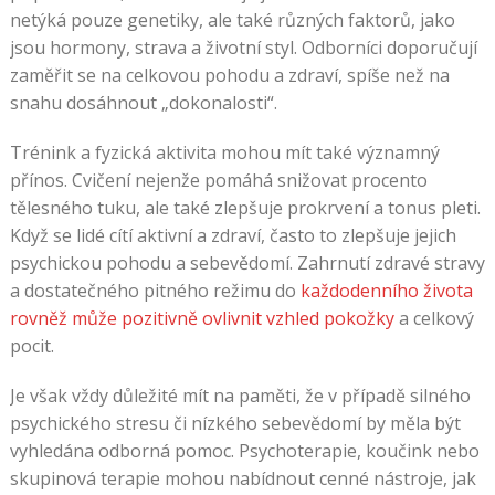
netýká pouze genetiky, ale také různých faktorů, jako
jsou hormony, strava a životní styl. Odborníci doporučují
zaměřit se na celkovou pohodu a zdraví, spíše než na
snahu dosáhnout „dokonalosti“.
Trénink a fyzická aktivita mohou mít také významný
přínos. Cvičení nejenže pomáhá snižovat procento
tělesného tuku, ale také zlepšuje prokrvení a tonus pleti.
Když se lidé cítí aktivní a zdraví, často to zlepšuje jejich
psychickou pohodu a sebevědomí. Zahrnutí zdravé stravy
a dostatečného pitného režimu do
každodenního života
rovněž může pozitivně ovlivnit vzhled pokožky
a celkový
pocit.
Je však vždy důležité mít na paměti, že v případě silného
psychického stresu či nízkého sebevědomí by měla být
vyhledána odborná pomoc. Psychoterapie, koučink nebo
skupinová terapie mohou nabídnout cenné nástroje, jak