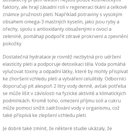
faktory, ale hrají zásadní roli v regeneraci tkání a celkové
známce pružnosti pleti. Například potraviny s vysokým
obsahem omega-3 mastných kyselin, jako jsou ryby a
ořechy, spolu s antioxidanty obsaženými v ovoci a
zelenině, pomáhají podpořit zdravé prokrvení a zpevnění
pokožky.
Dostatečná hydratace je rovněž nezbytná pro udržení
elasticity pleti a podporuje detoxikaci těla. Voda pomáhá
vylučovat toxiny a odpadní látky, které by mohly přispívat
ke zhoršení vzhledu pleti a vytváření celulitidy. Odborníci
doporučují pít alespoň 2 litry vody denně, avšak potřeba
se může lišit v závislosti na fyzické aktivitě a klimatických
podmínkách. Kromě toho, omezení příjmu soli a cukru
může pomoci snížit zadržování vody v organismu, což
také přispívá ke zlepšení vzhledu pleti.
Je dobré také zmínit, že některé studie ukázaly, že