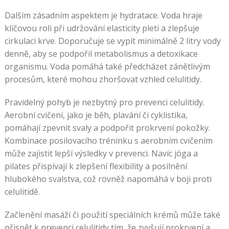
Dalším zásadním aspektem je hydratace. Voda hraje
klíčovou roli při udržování elasticity pleti a zlepšuje
cirkulaci krve. Doporučuje se vypít minimálně 2 litry vody
denně, aby se podpořil metabolismus a detoxikace
organismu. Voda pomáhá také předcházet zánětlivým
procesům, které mohou zhoršovat vzhled celulitidy.
Pravidelný pohyb je nezbytný pro prevenci celulitidy.
Aerobní cvičení, jako je běh, plavání či cyklistika,
pomáhají zpevnit svaly a podpořit prokrvení pokožky.
Kombinace posilovacího tréninku s aerobním cvičením
může zajistit lepší výsledky v prevenci. Navíc jóga a
pilates přispívají k zlepšení flexibility a posilnění
hlubokého svalstva, což rovněž napomáhá v boji proti
celulitidě.
Začlenění masáží či použití speciálních krémů může také
přispět k prevenci celulitidy tím, že zvyšují prokrvení a