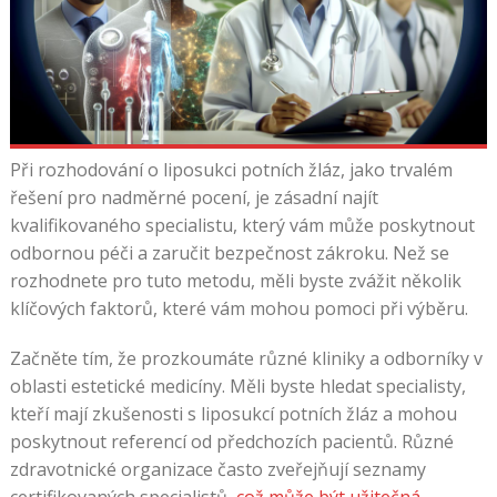
Při rozhodování o liposukci potních žláz, jako trvalém
řešení pro nadměrné pocení, je zásadní najít
kvalifikovaného specialistu, který vám může poskytnout
odbornou péči a zaručit bezpečnost zákroku. Než se
rozhodnete pro tuto metodu, měli byste zvážit několik
klíčových faktorů, které vám mohou pomoci při výběru.
Začněte tím, že prozkoumáte různé kliniky a odborníky v
oblasti estetické medicíny. Měli byste hledat specialisty,
kteří mají zkušenosti s liposukcí potních žláz a mohou
poskytnout referencí od předchozích pacientů. Různé
zdravotnické organizace často zveřejňují seznamy
certifikovaných specialistů,
což může být užitečná