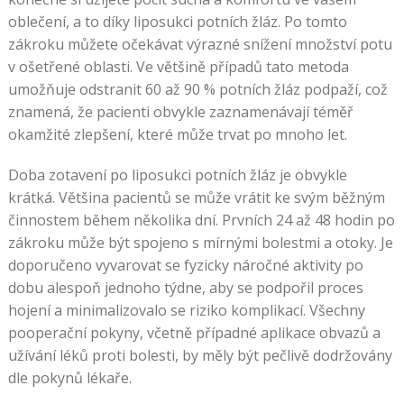
oblečení, a to díky liposukci potních žláz. Po tomto
zákroku můžete očekávat výrazné snížení množství potu
v ošetřené oblasti. Ve většině případů tato metoda
umožňuje odstranit 60 až 90 % potních žláz podpaží, což
znamená, že pacienti obvykle zaznamenávají téměř
okamžité zlepšení, které může trvat po mnoho let.
Doba zotavení po liposukci potních žláz je obvykle
krátká. Většina pacientů se může vrátit ke svým běžným
činnostem během několika dní. Prvních 24 až 48 hodin po
zákroku může být spojeno s mírnými bolestmi a otoky. Je
doporučeno vyvarovat se fyzicky náročné aktivity po
dobu alespoň jednoho týdne, aby se podpořil proces
hojení a minimalizovalo se riziko komplikací. Všechny
pooperační pokyny, včetně případné aplikace obvazů a
užívání léků proti bolesti, by měly být pečlivě dodržovány
dle pokynů lékaře.