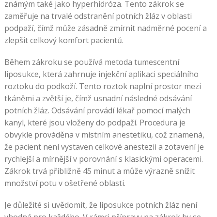
známým také jako hyperhidróza. Tento zákrok se
zaměřuje na trvalé odstranění potních žláz v oblasti
podpaží, čímž může zásadně zmírnit nadměrné pocení a
zlepšit celkový komfort pacientů.
Během zákroku se používá metoda tumescentní
liposukce, která zahrnuje injekční aplikaci speciálního
roztoku do podkoží. Tento roztok naplní prostor mezi
tkáněmi a zvětší je, čímž usnadní následné odsávání
potních žláz. Odsávání provádí lékař pomocí malých
kanyl, které jsou vloženy do podpaží. Procedura je
obvykle prováděna v místním anestetiku, což znamená,
že pacient není vystaven celkové anestezii a zotavení je
rychlejší a mírnější v porovnání s klasickými operacemi.
Zákrok trvá přibližně 45 minut a může výrazně snížit
množství potu v ošetřené oblasti.
Je důležité si uvědomit, že liposukce potních žláz není
vhodná pro každého. V rámci přípravy na zákrok by se