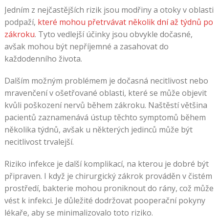
Jedním z nejčastějších rizik jsou modřiny a otoky v oblasti
podpaží,
které mohou přetrvávat několik dní až týdnů po
zákroku
. Tyto vedlejší účinky jsou obvykle dočasné,
avšak mohou být nepříjemné a zasahovat do
každodenního života.
Dalším možným problémem je dočasná necitlivost nebo
mravenčení v ošetřované oblasti, které se může objevit
kvůli poškození nervů během zákroku. Naštěstí většina
pacientů zaznamenává ústup těchto symptomů během
několika týdnů, avšak u některých jedinců může být
necitlivost trvalejší.
Riziko infekce je další komplikací, na kterou je dobré být
připraven. I když je chirurgický zákrok prováděn v čistém
prostředí, bakterie mohou proniknout do rány, což může
vést k infekci. Je důležité dodržovat pooperační pokyny
lékaře, aby se minimalizovalo toto riziko.