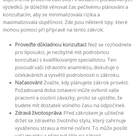
výsledků. Je důležité věnovat čas pečlivému plánování a
konzultacím, aby se minimalizovala rizika a
maximalizovala úspěšnost. Zde jsou některé tipy, které
mohou pomoci při přípravě na tento zákrok:
Proveďte důkladnou konzultaci:
Než se rozhodnete
pro liposukci, je nezbytné mít podrobnou
konzultaci s kvalifikovaným specialistou. Ten
posoudí vaši zdravotní anamnézu, diskutuje o
očekáváních a vysvětlí podrobnosti o zákroku.
Načasování:
Zvažte, kdy plánujete zákrok provést.
Požadovaná doba zotavení může ovlivnit vaše
pracovní a osobní závazky, proto se ujistěte, že
budete mít dostatek volného času na odpočinek.
Zdravá životospráva:
Před zákrokem je užitečné
držet se zdravého životního stylu, který zahrnuje
vyváženou stravu a mírné cvičení. To může posílit
vaši imunitu a připravit tělo na zákrok.