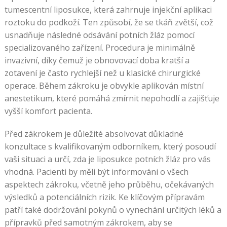
tumescentní liposukce, která zahrnuje injekční aplikaci
roztoku do podkoží. Ten způsobí, že se tkáň zvětší, což
usnadňuje následné odsávání potních žláz pomocí
specializovaného zařízení. Procedura je minimálně
invazivní, díky čemuž je obnovovací doba kratší a
zotavení je často rychlejší než u klasické chirurgické
operace. Během zákroku je obvykle aplikován místní
anestetikum, které pomáhá zmírnit nepohodlí a zajišťuje
vyšší komfort pacienta.
Před zákrokem je důležité absolvovat důkladné
konzultace s kvalifikovaným odborníkem, který posoudí
vaši situaci a určí, zda je liposukce potních žláz pro vás
vhodná. Pacienti by měli být informováni o všech
aspektech zákroku, včetně jeho průběhu, očekávaných
výsledků a potenciálních rizik. Ke klíčovým přípravám
patří také dodržování pokynů o vynechání určitých léků a
přípravků před samotným zákrokem, aby se