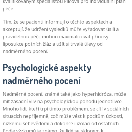
kvalifikovaným specialistou klíčová pro individuální plán
péče.
Tím, že se pacienti informují o těchto aspektech a
akceptují, že udržení výsledků může vyžadovat úsilí a
pravidelnou péči, mohou maximalizovat přínosy
liposukce potních žláz a užít si trvalé úlevy od
nadměrného pocení.
Psychologické aspekty
nadměrného pocení
Nadměrné pocení, známé také jako hyperhidróza, může
mít zásadní vliv na psychologickou pohodu jednotlivce.
Mnoho lidí, kteří trpí tímto problémem, se cítí v sociálních
situacích nepříjemně, což může vést k pocitům úzkosti,
nízkému sebevědomí a dokonce i izolaci od ostatních.
Podle výzkumů je známo, že lidé se sklonem k