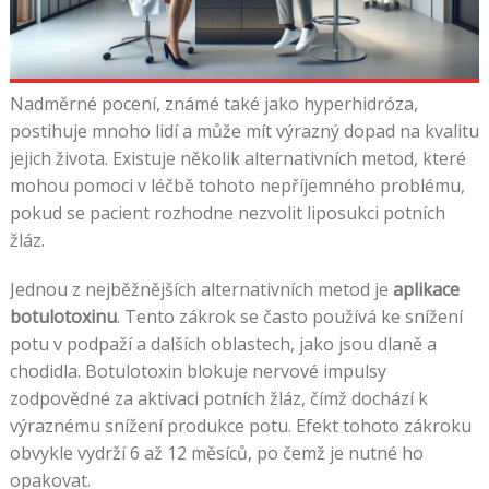
Nadměrné pocení, známé také jako hyperhidróza,
postihuje mnoho lidí a může mít výrazný dopad na kvalitu
jejich života. Existuje několik alternativních metod, které
mohou pomoci v léčbě tohoto nepříjemného problému,
pokud se pacient rozhodne nezvolit liposukci potních
žláz.
Jednou z nejběžnějších alternativních metod je
aplikace
botulotoxinu
. Tento zákrok se často používá ke snížení
potu v podpaží a dalších oblastech, jako jsou dlaně a
chodidla. Botulotoxin blokuje nervové impulsy
zodpovědné za aktivaci potních žláz, čímž dochází k
výraznému snížení produkce potu. Efekt tohoto zákroku
obvykle vydrží 6 až 12 měsíců, po čemž je nutné ho
opakovat.