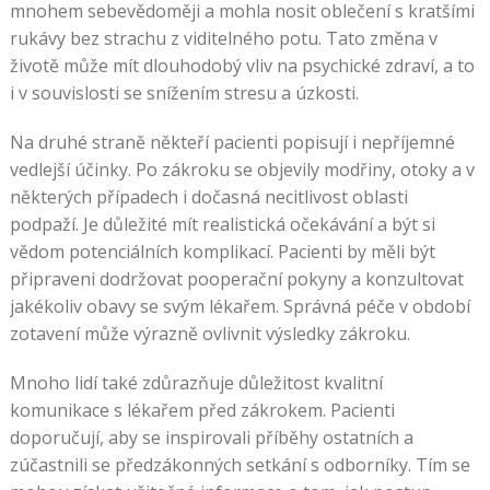
mnohem sebevědoměji a mohla nosit oblečení s kratšími
rukávy bez strachu z viditelného potu. Tato změna v
životě může mít dlouhodobý vliv na psychické zdraví, a to
i v souvislosti se snížením stresu a úzkosti.
Na druhé straně někteří pacienti popisují i nepříjemné
vedlejší účinky. Po zákroku se objevily modřiny, otoky a v
některých případech i dočasná necitlivost oblasti
podpaží. Je důležité mít realistická očekávání a být si
vědom potenciálních komplikací. Pacienti by měli být
připraveni dodržovat pooperační pokyny a konzultovat
jakékoliv obavy se svým lékařem. Správná péče v období
zotavení může výrazně ovlivnit výsledky zákroku.
Mnoho lidí také zdůrazňuje důležitost kvalitní
komunikace s lékařem před zákrokem. Pacienti
doporučují, aby se inspirovali příběhy ostatních a
zúčastnili se předzákonných setkání s odborníky. Tím se