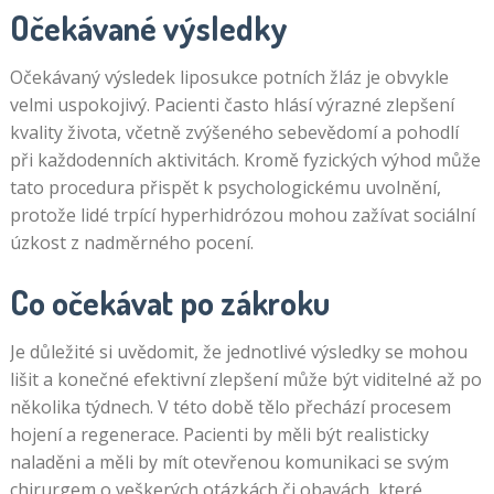
Očekávané výsledky
Očekávaný výsledek liposukce potních žláz je obvykle
velmi uspokojivý. Pacienti často hlásí výrazné zlepšení
kvality života, včetně zvýšeného sebevědomí a pohodlí
při každodenních aktivitách. Kromě fyzických výhod může
tato procedura přispět k psychologickému uvolnění,
protože lidé trpící hyperhidrózou mohou zažívat sociální
úzkost z nadměrného pocení.
Co očekávat po zákroku
Je důležité si uvědomit, že jednotlivé výsledky se mohou
lišit a konečné efektivní zlepšení může být viditelné až po
několika týdnech. V této době tělo přechází procesem
hojení a regenerace. Pacienti by měli být realisticky
naladěni a měli by mít otevřenou komunikaci se svým
chirurgem o veškerých otázkách či obavách, které