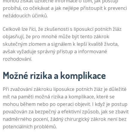
mohou získat užitečné informace o tom, jak postup
probíhá, co očekávat a jak nejlépe přistoupit k prevenci
nežádoucích účinků.
Celkově lze říci, že zkušenosti s liposukcí potních žláz
objasňují, že pro mnohé může být tento zákrok
skutečným zlomem a signálem k lepší kvalitě života,
avšak vyžaduje správný přístup a informované
rozhodování.
Možné rizika a komplikace
Při zvažování zákroku liposukce potních žláz je důležité
mít na paměti možná rizika a komplikace, které se
mohou během nebo po operaci objevit. I když je postup
považován za bezpečný a efektivní způsob, jak se zbavit
nadměrného pocení, žádný chirurgický zákrok není bez
potenciálních problémů.