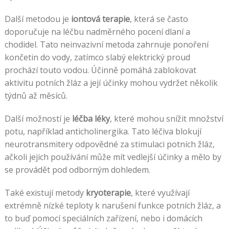
Další metodou je
iontová terapie
, která se často
doporučuje na léčbu nadměrného pocení dlaní a
chodidel. Tato neinvazivní metoda zahrnuje ponoření
končetin do vody, zatímco slabý elektrický proud
prochází touto vodou. Účinně pomáhá zablokovat
aktivitu potních žláz a její účinky mohou vydržet několik
týdnů až měsíců.
Další možností je
léčba léky
, které mohou snížit množství
potu, například anticholinergika. Tato léčiva blokují
neurotransmitery odpovědné za stimulaci potních žláz,
ačkoli jejich používání může mít vedlejší účinky a mělo by
se provádět pod odborným dohledem.
Také existují metody
kryoterapie
, které využívají
extrémně nízké teploty k narušení funkce potních žláz, a
to buď pomocí speciálních zařízení, nebo i domácích