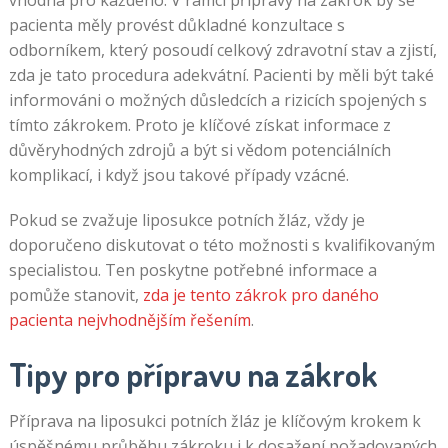
pacienta měly provést důkladné konzultace s
odborníkem, který posoudí celkový zdravotní stav a zjistí,
zda je tato procedura adekvátní. Pacienti by měli být také
informováni o možných důsledcích a rizicích spojených s
tímto zákrokem. Proto je klíčové získat informace z
důvěryhodných zdrojů a být si vědom potenciálních
komplikací, i když jsou takové případy vzácné.
Pokud se zvažuje liposukce potních žláz, vždy je
doporučeno diskutovat o této možnosti s kvalifikovaným
specialistou. Ten poskytne potřebné informace a
pomůže stanovit,
zda je tento zákrok pro daného
pacienta nejvhodnějším řešením
.
Tipy pro přípravu na zákrok
Příprava na liposukci potních žláz je klíčovým krokem k
úspěšnému průběhu zákroku i k dosažení požadovaných