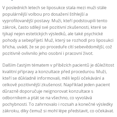
V posledních letech se liposukce stala mezi muži stále
populárnější volbou pro dosažení štíhlejší a
vyprofilovanější postavy. Muži, kteří podstoupili tento
zákrok, často sdílejí své pozitivní zkušenosti, které se
týkají nejen estetických výsledků, ale také psychické
pohody a sebepřijetí. Muž, který se rozhodl pro liposukci
břicha, uvádí, že se po proceduře cítí sebevědomější, což
pozitivně ovlivnilo jeho osobní i pracovní život.
Dalším častým tématem v příbězích pacientů je důležitost
kvalitní přípravy a konzultace před procedurou. Muži,
kteří se důkladně informovali, měli lepší očekávání a
celkově pozitivnější zkušenost. Například jeden pacient
důrazně doporučuje neignorovat konzultace s
odborníkem a ptát se na všechno, co vyvolává
pochybnosti. To zahrnovalo i rozsah a konečné výsledky
zákroku, díky čemuž si mohl lépe představit, co očekávat.