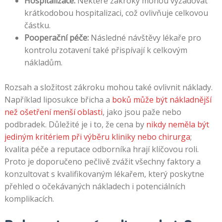
Hospitalizace:
Některé zákroky mohou vyžadovat
krátkodobou hospitalizaci, což ovlivňuje celkovou
částku.
Pooperační péče:
Následné návštěvy lékaře pro
kontrolu zotavení také přispívají k celkovým
nákladům.
Rozsah a složitost zákroku mohou také ovlivnit náklady.
Například liposukce břicha a
boků může být nákladnější
než ošetření menší oblasti
, jako jsou paže nebo
podbradek. Důležité je i to, že cena by
nikdy neměla být
jediným kritériem při výběru kliniky nebo chirurga
;
kvalita péče a reputace odborníka hrají klíčovou roli.
Proto je doporučeno pečlivě zvážit všechny faktory a
konzultovat s kvalifikovaným lékařem, který poskytne
přehled o očekávaných nákladech i potenciálních
komplikacích.