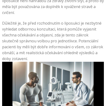
liposukce není náhradou za zdravý životní styl, a proto by
měla být považována za doplněk k vyvážené stravě a
cvičení.
Důležité je, že před rozhodnutím o liposukci je nezbytné
vyhledat odbornou konzultaci, která pomůže vyjasnit
všechna očekávání a objasní, zda je tento zákrok
skutečně správnou volbou pro jednotlivce. Potenciální
pacienti by měli být dobře informováni o všem, co zákrok
obnáší, a mít realistická očekávání ohledně výsledků a
doby zotavení.