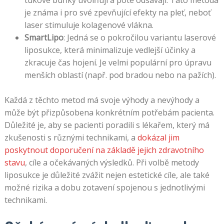
tukové buňky uvolňují a poté odsávají. Tato metoda
je známa i pro své zpevňující efekty na pleť, neboť
laser stimuluje kolagenové vlákna.
SmartLipo
: Jedná se o pokročilou variantu laserové
liposukce, která minimalizuje vedlejší účinky a
zkracuje čas hojení. Je velmi populární pro úpravu
menších oblastí (např. pod bradou nebo na pažích).
Každá z těchto metod má svoje výhody a nevýhody a
může být přizpůsobena konkrétním potřebám pacienta.
Důležité je, aby se pacienti poradili s lékařem, který má
zkušenosti s různými technikami, a
dokázal jim
poskytnout doporučení na základě jejich zdravotního
stavu
, cíle a očekávaných výsledků. Při volbě metody
liposukce je důležité zvážit nejen estetické cíle, ale také
možné rizika a dobu zotavení spojenou s jednotlivými
technikami.