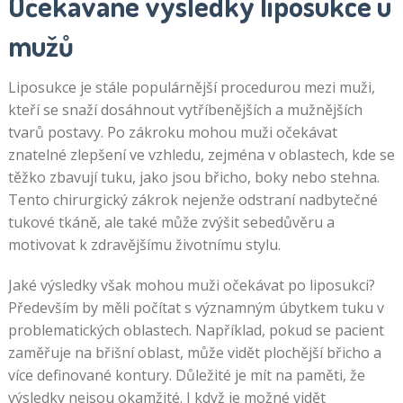
Očekávané výsledky liposukce u
mužů
Liposukce je stále populárnější procedurou mezi muži,
kteří se snaží dosáhnout vytříbenějších a mužnějších
tvarů postavy. Po zákroku mohou muži očekávat
znatelné zlepšení ve vzhledu, zejména v oblastech, kde se
těžko zbavují tuku, jako jsou břicho, boky nebo stehna.
Tento chirurgický zákrok nejenže odstraní nadbytečné
tukové tkáně, ale také může zvýšit sebedůvěru a
motivovat k zdravějšímu životnímu stylu.
Jaké výsledky však mohou muži očekávat po liposukci?
Především by měli počítat s významným úbytkem tuku v
problematických oblastech. Například, pokud se pacient
zaměřuje na břišní oblast, může vidět plochější břicho a
více definované kontury. Důležité je mít na paměti, že
výsledky nejsou okamžité. I když je možné vidět