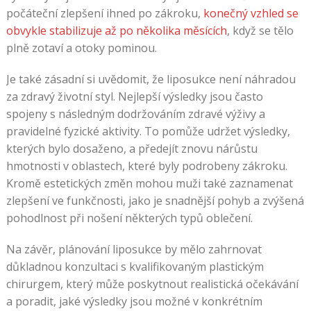
počáteční zlepšení ihned po zákroku,
konečný vzhled se
obvykle stabilizuje až po několika měsících
, když se tělo
plně zotaví a otoky pominou.
Je také zásadní si uvědomit, že liposukce není náhradou
za zdravý životní styl. Nejlepší výsledky jsou často
spojeny s následným dodržováním zdravé výživy a
pravidelné fyzické aktivity. To pomůže udržet výsledky,
kterých bylo dosaženo, a předejít znovu nárůstu
hmotnosti v oblastech, které byly podrobeny zákroku.
Kromě estetických změn mohou muži také zaznamenat
zlepšení ve funkčnosti, jako je snadnější pohyb a zvýšená
pohodlnost při nošení některých typů oblečení.
Na závěr, plánování liposukce by mělo zahrnovat
důkladnou konzultaci s kvalifikovaným plastickým
chirurgem, který může poskytnout realistická očekávání
a poradit, jaké výsledky jsou možné v konkrétním