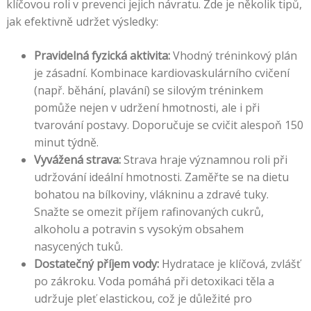
klíčovou roli v prevenci jejich návratu. Zde je několik tipů,
jak efektivně udržet výsledky:
Pravidelná fyzická aktivita:
Vhodný tréninkový plán
je zásadní. Kombinace kardiovaskulárního cvičení
(např. běhání, plavání) se silovým tréninkem
pomůže nejen v udržení hmotnosti, ale i při
tvarování postavy. Doporučuje se cvičit alespoň 150
minut týdně.
Vyvážená strava:
Strava hraje významnou roli při
udržování ideální hmotnosti. Zaměřte se na dietu
bohatou na bílkoviny, vlákninu a zdravé tuky.
Snažte se omezit příjem rafinovaných cukrů,
alkoholu a potravin s vysokým obsahem
nasycených tuků.
Dostatečný příjem vody:
Hydratace je klíčová, zvlášť
po zákroku. Voda pomáhá při detoxikaci těla a
udržuje pleť elastickou, což je důležité pro