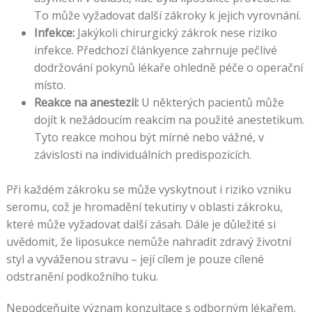
To může vyžadovat další zákroky k jejich vyrovnání.
Infekce:
Jakýkoli chirurgický zákrok nese riziko
infekce. Předchozí článkyence zahrnuje pečlivé
dodržování pokynů lékaře ohledně péče o operační
místo.
Reakce na anestezii:
U některých pacientů může
dojít k nežádoucím reakcím na použité anestetikum.
Tyto reakce mohou být mírné nebo vážné, v
závislosti na individuálních predispozicích.
Při každém zákroku se může vyskytnout i riziko vzniku
seromu, což je hromadění tekutiny v oblasti zákroku,
které může vyžadovat další zásah. Dále je důležité si
uvědomit, že liposukce nemůže nahradit zdravý životní
styl a vyváženou stravu – její cílem je pouze cílené
odstranění podkožního tuku.
Nepodceňujte význam konzultace s odborným lékařem,