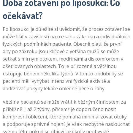
Doba zotavení po liposukci: Co
očekávat?
Po liposukci je důležité si uvědomit, že proces zotavení se
může lišit v závislosti na rozsahu zákroku a individuálních
fyzických podmínkách pacienta. Obecně platí, že první
dny po zákroku jsou klíčové a většina mužů se může
setkat s mírným otokem, modřinami a diskomfortem v
ošetřovaných oblastech. To je přirozené a většinou
ustupuje během několika týdnů. V tomto období by se
pacienti měli vyhýbat intenzivní fyzické aktivitě a
dodržovat pokyny lékaře ohledně péče o rány.
Většina pacientů se může vrátit k běžným činnostem za
přibližně 1 až 2 týdny, přičemž je doporučeno nosit
kompresní oblečení, které pomáhá minimalizovat otoky
a podporuje správné hojení. Je však nezbytné naslouchat
svému tělu; pokud se objeví jakékoliv neobvyklé