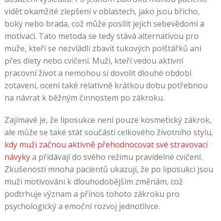
vidět okamžité zlepšení v oblastech, jako jsou břicho,
boky nebo brada, což může posílit jejich sebevědomí a
motivaci. Tato metoda se tedy stává alternativou pro
muže, kteří se nezvládli zbavit tukových polštářků ani
přes diety nebo cvičení. Muži, kteří vedou aktivní
pracovní život a nemohou si dovolit dlouhé období
zotavení, ocení také relativně krátkou dobu potřebnou
na návrat k běžným činnostem po zákroku.
Zajímavé je, že liposukce není pouze kosmetický zákrok,
ale může se také stát součástí celkového životního stylu,
kdy muži začnou aktivně přehodnocovat své stravovací
návyky
a přidávají do svého režimu pravidelné cvičení.
Zkušenosti mnoha pacientů ukazují, že po liposukci jsou
muži motivováni k dlouhodobějším změnám, což
podtrhuje význam a přínos tohoto zákroku pro
psychologický a emoční rozvoj jednotlivce.