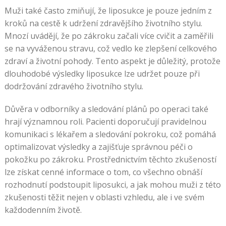
Muži také často zmiňují, že liposukce je pouze jedním z
kroků na cestě k udržení zdravějšího životního stylu.
Mnozí uvádějí, že po zákroku začali více cvičit a zaměřili
se na vyváženou stravu, což vedlo ke zlepšení celkového
zdraví a životní pohody. Tento aspekt je důležitý, protože
dlouhodobé výsledky liposukce lze udržet pouze při
dodržování zdravého životního stylu.
Důvěra v odborníky a sledování plánů po operaci také
hrají významnou roli. Pacienti doporučují pravidelnou
komunikaci s lékařem a sledování pokroku, což pomáhá
optimalizovat výsledky a zajišťuje správnou péči o
pokožku po zákroku. Prostřednictvím těchto zkušeností
lze získat cenné informace o tom, co všechno obnáší
rozhodnutí podstoupit liposukci, a jak mohou muži z této
zkušenosti těžit nejen v oblasti vzhledu, ale i ve svém
každodenním životě.