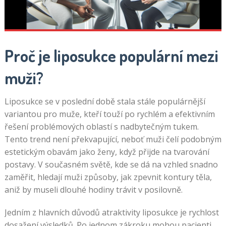
Proč je liposukce populární mezi
muži?
Liposukce se v poslední době stala stále populárnější
variantou pro muže, kteří touží po rychlém a efektivním
řešení problémových oblastí s nadbytečným tukem.
Tento trend není překvapující, neboť muži čelí podobným
estetickým obavám jako ženy, když přijde na tvarování
postavy. V současném světě, kde se dá na vzhled snadno
zaměřit, hledají muži způsoby, jak zpevnit kontury těla,
aniž by museli dlouhé hodiny trávit v posilovně.
Jedním z hlavních důvodů atraktivity liposukce je rychlost
dosažení výsledků. Po jednom zákroku mohou pacienti