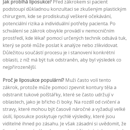
Jak probíhá liposukce?
Před zákrokem si pacient
podstoupí důkladnou konzultaci se zkušeným plastickým
chirurgem, kde se prodiskutují veškeré očekávání,
potenciální rizika a individuální potřeby pacienta. Po
schválení se zákrok obvykle provádí v nemocničním
prostředí, kde lékař pomocí určených technik odsává tuk,
který se poté může poslat k analýze nebo zlikvidovat.
Důležitou součástí procesu je i stanovení konkrétní
oblasti, z níž má být tuk odstraněn, aby byl výsledek co
nejpřirozenější.
Proč je liposukce populární?
Muži často volí tento
zákrok, protože může pomoci zpevnit kontury těla a
odstranit tukové polštářky, které se často udržují v
oblastech, jako je břicho či boky. Na rozdíl od cvičení a
stravy, které mohou být časově náročné a vyžadují velké
úsilí, liposukce poskytuje rychlé výsledky, které jsou
viditelné ihned po zásahu. Je však zásadní si uvědomit, že