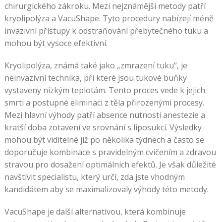
chirurgického zákroku. Mezi nejznámější metody patří
kryolipolýza a VacuShape. Tyto procedury nabízejí méně
invazivní přístupy k odstraňování přebytečného tuku a
mohou být vysoce efektivní.
Kryolipolýza, známá také jako „zmrazení tuku“, je
neinvazivní technika, při které jsou tukové buňky
vystaveny nízkým teplotám. Tento proces vede k jejich
smrti a postupné eliminaci z těla přirozenými procesy.
Mezi hlavní výhody patří absence nutnosti anestezie a
kratší doba zotavení ve srovnání s liposukcí. Výsledky
mohou být viditelné již po několika týdnech a často se
doporučuje kombinace s pravidelným cvičením a zdravou
stravou pro dosažení optimálních efektů. Je však důležité
navštívit specialistu, který určí, zda jste vhodným
kandidátem aby se maximalizovaly výhody této metody.
VacuShape je další alternativou, která kombinuje