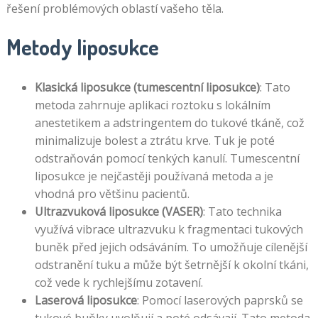
řešení problémových oblastí vašeho těla.
Metody liposukce
Klasická liposukce (tumescentní liposukce)
: Tato
metoda zahrnuje aplikaci roztoku s lokálním
anestetikem a adstringentem do tukové tkáně, což
minimalizuje bolest a ztrátu krve. Tuk je poté
odstraňován pomocí tenkých kanulí. Tumescentní
liposukce je nejčastěji používaná metoda a je
vhodná pro většinu pacientů.
Ultrazvuková liposukce (VASER)
: Tato technika
využívá vibrace ultrazvuku k fragmentaci tukových
buněk před jejich odsáváním. To umožňuje cílenější
odstranění tuku a může být šetrnější k okolní tkáni,
což vede k rychlejšímu zotavení.
Laserová liposukce
: Pomocí laserových paprsků se