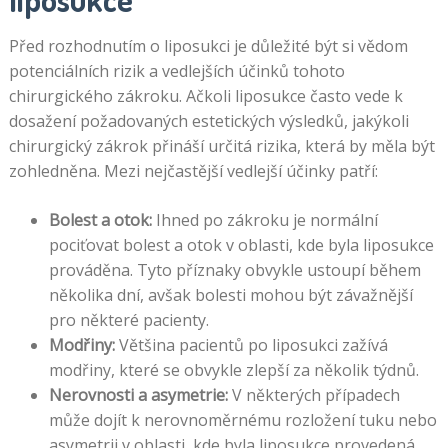
Před rozhodnutím o liposukci je důležité být si vědom
potenciálních rizik a vedlejších účinků tohoto
chirurgického zákroku. Ačkoli liposukce často vede k
dosažení požadovaných estetických výsledků, jakýkoli
chirurgický zákrok přináší určitá rizika, která by měla být
zohledněna. Mezi nejčastější vedlejší účinky patří:
Bolest a otok:
Ihned po zákroku je normální
pociťovat bolest a otok v oblasti, kde byla liposukce
prováděna. Tyto příznaky obvykle ustoupí během
několika dní, avšak bolesti mohou být závažnější
pro některé pacienty.
Modřiny:
Většina pacientů po liposukci zažívá
modřiny, které se obvykle zlepší za několik týdnů.
Nerovnosti a asymetrie:
V některých případech
může dojít k nerovnoměrnému rozložení tuku nebo
asymetrii v oblasti, kde byla liposukce provedená.