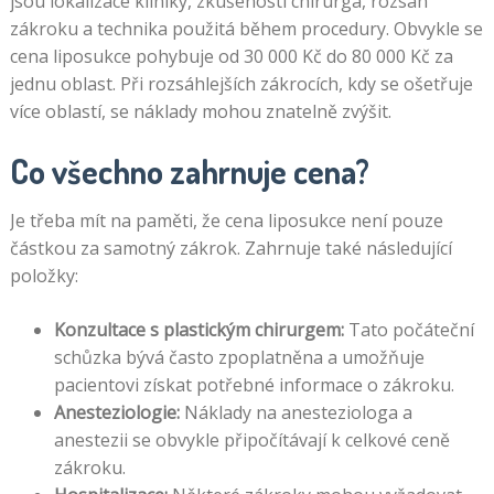
jsou lokalizace kliniky, zkušenosti chirurga, rozsah
zákroku a technika použitá během procedury. Obvykle se
cena liposukce pohybuje od 30 000 Kč do 80 000 Kč za
jednu oblast. Při rozsáhlejších zákrocích, kdy se ošetřuje
více oblastí, se náklady mohou znatelně zvýšit.
Co všechno zahrnuje cena?
Je třeba mít na paměti, že cena liposukce není pouze
částkou za samotný zákrok. Zahrnuje také následující
položky:
Konzultace s plastickým chirurgem:
Tato počáteční
schůzka bývá často zpoplatněna a umožňuje
pacientovi získat potřebné informace o zákroku.
Anesteziologie:
Náklady na anesteziologa a
anestezii se obvykle připočítávají k celkové ceně
zákroku.