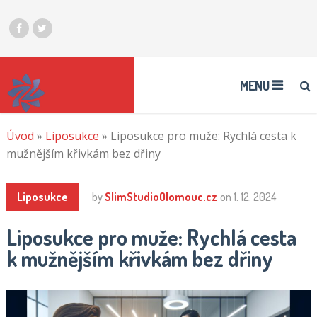
MENU
Úvod
»
Liposukce
»
Liposukce pro muže: Rychlá cesta k
mužnějším křivkám bez dřiny
Liposukce
by
SlimStudioOlomouc.cz
on
1. 12. 2024
Liposukce pro muže: Rychlá cesta
k mužnějším křivkám bez dřiny