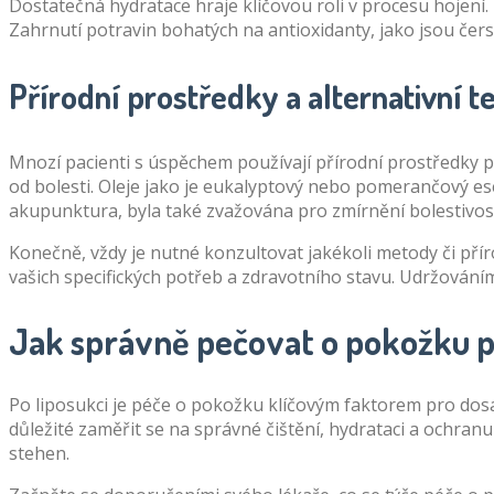
Dostatečná hydratace hraje klíčovou roli v procesu hojení.
Zahrnutí potravin bohatých na antioxidanty, jako jsou čers
Přírodní prostředky a alternativní t
Mnozí pacienti s úspěchem používají přírodní prostředky p
od bolesti. Oleje jako je eukalyptový nebo pomerančový esen
akupunktura, byla také zvažována pro zmírnění bolestivost
Konečně, vždy je nutné konzultovat jakékoli metody či pří
vašich specifických potřeb a zdravotního stavu. Udržováním
Jak správně pečovat o pokožku p
Po liposukci je péče o pokožku klíčovým faktorem pro dosaže
důležité zaměřit se na správné čištění, hydrataci a ochran
stehen.