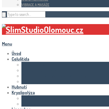
VIBRACE A MASÁŽE
Menu
Úvod
Celulitida
Domácí péče
Ošetření celulitidy
Předchozí článkyence a životní styl
Produkty a recenze
Hubnutí
Kryolipolýza
Průběh a výsledky
Rizika a vedlejší účinky