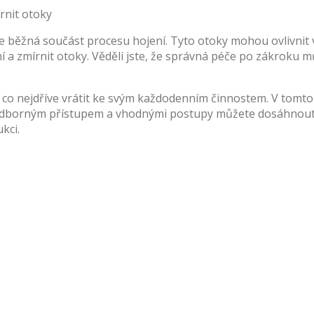
 je běžná součást procesu hojení. Tyto otoky mohou ovlivnit
í a zmírnit otoky. Věděli jste, že správná péče po zákroku m
i co nejdříve vrátit ke svým každodenním činnostem. V tomt
odborným přístupem a vhodnými postupy můžete dosáhnout lepš
kci.