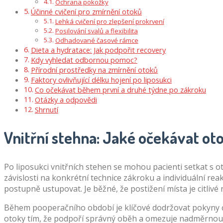
Ochrana pokožky
Účinné cvičení pro zmírnění otoků
Lehká cvičení pro zlepšení prokrvení
Posilování svalů a flexibilita
Odhadované časové rámce
Dieta a hydratace: Jak podpořit recovery
Kdy vyhledat odbornou pomoc?
Přírodní prostředky na zmírnění otoků
Faktory ovlivňující délku hojení po liposukci
Co očekávat během první a druhé týdne po zákroku
Otázky a odpovědi
Shrnutí
Vnitřní stehna: Jaké očekávat oto
Po liposukci vnitřních stehen se mohou pacienti setkat s ot
závislosti na konkrétní technice zákroku a individuální re
postupně ustupovat. Je běžné, že postižení místa je citli
Během pooperačního období je klíčové dodržovat pokyny ch
otoky tím, že podpoří správný oběh a omezuje nadměrnou ak