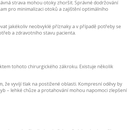
rávná strava mohou otoky zhoršit. Správné dodržování
m pro minimalizaci otoků a zajištění optimálního
vat jakékoliv neobvyklé příznaky a v případě potřeby se
třeb a zdravotního stavu pacienta.
fektem tohoto chirurgického zákroku. Existuje několik
že vyvíjí tlak na postižené oblasti. Kompresní oděvy by
pohyb – lehké chůze a protahování mohou napomoci zlepšení