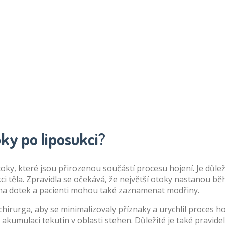
ky po liposukci?
oky, které jsou přirozenou součástí procesu hojení. Je důleži
akci těla. Zpravidla se očekává, že největší otoky nastanou 
vé na dotek a pacienti mohou také zaznamenat modřiny.
irurga, aby se minimalizovaly příznaky a urychlil proces h
umulaci tekutin v oblasti stehen. Důležité je také pravide