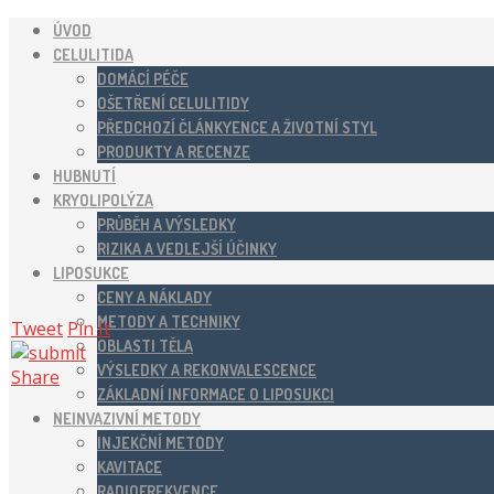
ÚVOD
CELULITIDA
DOMÁCÍ PÉČE
OŠETŘENÍ CELULITIDY
PŘEDCHOZÍ ČLÁNKYENCE A ŽIVOTNÍ STYL
PRODUKTY A RECENZE
HUBNUTÍ
KRYOLIPOLÝZA
PRŮBĚH A VÝSLEDKY
RIZIKA A VEDLEJŠÍ ÚČINKY
LIPOSUKCE
CENY A NÁKLADY
METODY A TECHNIKY
Tweet
Pin It
OBLASTI TĚLA
VÝSLEDKY A REKONVALESCENCE
Share
ZÁKLADNÍ INFORMACE O LIPOSUKCI
NEINVAZIVNÍ METODY
INJEKČNÍ METODY
KAVITACE
RADIOFREKVENCE