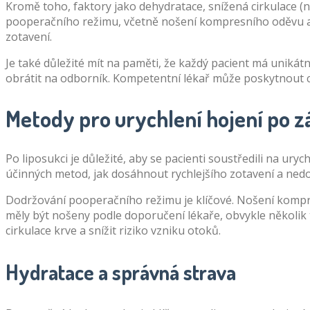
Kromě toho, faktory jako dehydratace, snížená cirkulace 
pooperačního režimu, včetně nošení kompresního oděvu a d
zotavení.
Je také důležité mít na paměti, že každý pacient má uniká
obrátit na odborník. Kompetentní lékař může poskytnout ce
Metody pro urychlení hojení po 
Po liposukci je důležité, aby se pacienti soustředili na ur
účinných metod, jak dosáhnout rychlejšího zotavení a nedov
Dodržování pooperačního režimu je klíčové. Nošení kompres
měly být nošeny podle doporučení lékaře, obvykle několik
cirkulace krve a snížit riziko vzniku otoků.
Hydratace a správná strava