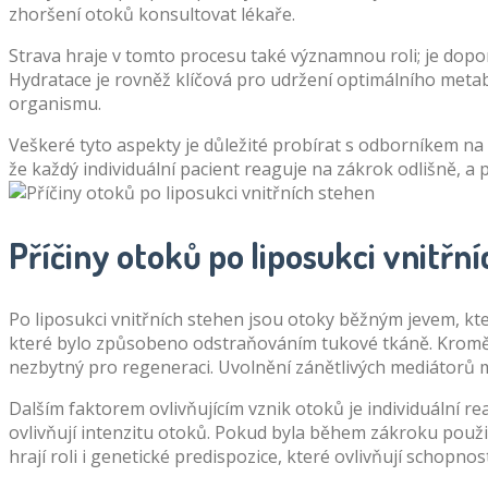
zhoršení otoků konsultovat lékaře.
Strava hraje v tomto procesu také významnou roli; je dopor
Hydratace je rovněž klíčová pro udržení optimálního metabo
organismu.
Veškeré tyto aspekty je důležité probírat s odborníkem na 
že každý individuální pacient reaguje na zákrok odlišně, a p
Příčiny otoků po liposukci vnitřn
Po liposukci vnitřních stehen jsou otoky běžným jevem, kt
které bylo způsobeno odstraňováním tukové tkáně. Kromě vo
nezbytný pro regeneraci. Uvolnění zánětlivých mediátorů mů
Dalším faktorem ovlivňujícím vznik otoků je individuální re
ovlivňují intenzitu otoků. Pokud byla během zákroku použi
hrají roli i genetické predispozice, které ovlivňují schopnos