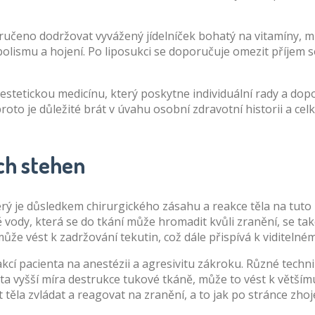
učeno dodržovat vyvážený jídelníček bohatý na vitamíny, min
lismu a hojení. Po liposukci se doporučuje omezit příjem so
estetickou medicínu, který poskytne individuální rady a dopo
roto je důležité brát v úvahu osobní zdravotní historii a cel
ích stehen
erý je důsledkem chirurgického zásahu a reakce těla na tut
dy, která se do tkání může hromadit kvůli zranění, se také 
že vést k zadržování tekutin, což dále přispívá k viditelném
akcí pacienta na anestézii a agresivitu zákroku. Různé techn
ta vyšší míra destrukce tukové tkáně, může to vést k větší
t těla zvládat a reagovat na zranění, a to jak po stránce zhoj