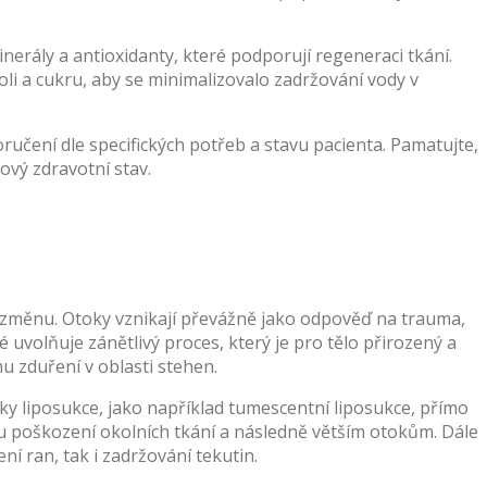
erály a antioxidanty, které podporují regeneraci tkání.
li a cukru, aby se minimalizovalo zadržování vody v
ručení dle specifických potřeb a stavu pacienta. Pamatujte,
kový zdravotní stav.
o změnu. Otoky vznikají převážně jako odpověď na trauma,
uvolňuje zánětlivý proces, který je pro tělo přirozený a
u zduření v oblasti stehen.
iky liposukce, jako například tumescentní liposukce, přímo
mu poškození okolních tkání a následně větším otokům. Dále
ení ran, tak i zadržování tekutin.