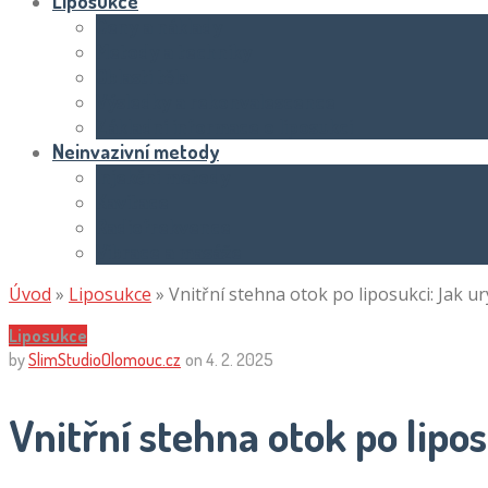
Liposukce
Ceny a náklady
Metody a techniky
Oblasti těla
Výsledky a rekonvalescence
Základní informace o liposukci
Neinvazivní metody
Injekční metody
Kavitace
Radiofrekvence
Vibrace a masáže
Úvod
»
Liposukce
»
Vnitřní stehna otok po liposukci: Jak ur
Liposukce
by
SlimStudioOlomouc.cz
on
4. 2. 2025
Vnitřní stehna otok po lipos