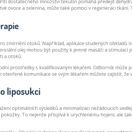
 Pití dostatečného množství tekutin pomáhá předejít dehydrat
tvé ovoce a zelenina, může také pomoci v regeneraci tkání. 
erapie
ro zmírnění otoků. Například, aplikace studených obkladů n
ciální olej mohou být použity k jemné masáži a stimulaci pro
i a otoků.
rodní prostředky s kvalifikovaným lékařem. Odborník může p
 otevřené komunikace se svým lékařem můžete zajistit, že va
o liposukci
ní optimálních výsledků a minimalizaci nežádoucích vedlejšíc
u pokožky. To nejenže přispívá k urychlenému hojení, ale tak