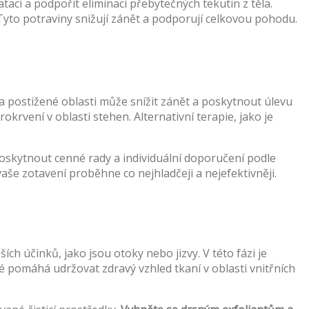
aci a podpořit eliminaci přebytečných tekutin z těla.
Tyto potraviny snižují zánět a podporují celkovou pohodu.
a postižené oblasti může snížit zánět a poskytnout úlevu
krvení v oblasti stehen. Alternativní terapie, jako je
oskytnout cenné rady a individuální doporučení podle
še zotavení proběhne co nejhladčeji a nejefektivněji.
h účinků, jako jsou otoky nebo jizvy. V této fázi je
é pomáhá udržovat zdravý vzhled tkaní v oblasti vnitřních