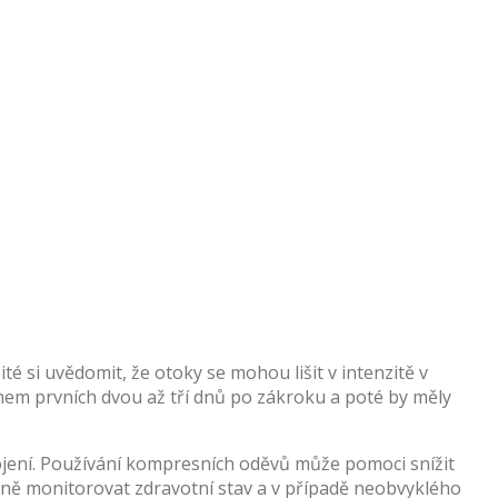
té si uvědomit, že otoky se mohou lišit v intenzitě v
během prvních dvou až tří dnů po zákroku a poté by měly
ojení. Používání kompresních oděvů může pomoci snížit
lně monitorovat zdravotní stav a v případě neobvyklého