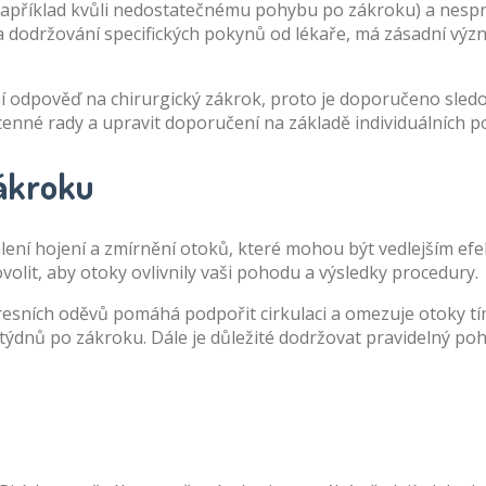
(například kvůli nedostatečnému pohybu po zákroku) a nesp
održování specifických pokynů od lékaře, má zásadní význa
tní odpověď na chirurgický zákrok, proto je doporučeno sledo
nné rady a upravit doporučení na základě individuálních po
zákroku
ychlení hojení a zmírnění otoků, které mohou být vedlejším e
olit, aby otoky ovlivnily vaši pohodu a výsledky procedury.
ních oděvů pomáhá podpořit cirkulaci a omezuje otoky tím, 
 týdnů po zákroku. Dále je důležité dodržovat pravidelný 