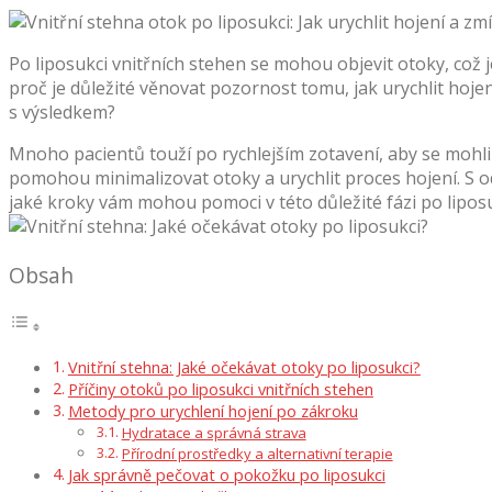
Po liposukci vnitřních stehen se mohou objevit otoky, což
proč je důležité věnovat pozornost tomu, jak urychlit hojen
s výsledkem?
Mnoho pacientů touží po rychlejším zotavení, aby se mohl
pomohou minimalizovat otoky a urychlit proces hojení. S 
jaké kroky vám mohou pomoci v této důležité fázi po liposu
Obsah
Vnitřní stehna: Jaké očekávat otoky po liposukci?
Příčiny otoků po liposukci vnitřních stehen
Metody pro urychlení hojení po zákroku
Hydratace a správná strava
Přírodní prostředky a alternativní terapie
Jak správně pečovat o pokožku po liposukci