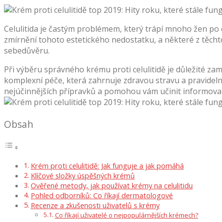
Celulitida je častým problémem, který trápí mnoho žen po c
zmírnění tohoto estetického nedostatku, a některé z těchto
sebedůvěru.
Při výběru správného krému proti celulitidě je důležité za
komplexní péče, která zahrnuje zdravou stravu a pravidel
nejúčinnějších přípravků a pomohou vám učinit informovan
Obsah
Krém proti celulitidě: Jak funguje a jak pomáhá
Klíčové složky úspěšných krémů
Ověřené metody, jak používat krémy na celulitidu
Pohled odborníků: Co říkají dermatologové
Recenze a zkušenosti uživatelů s krémy
Co říkají uživatelé o nejpopulárnějších krémech?