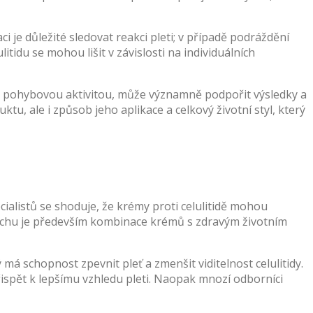
ci je důležité sledovat reakci pleti; v případě podráždění
itidu se mohou lišit v závislosti na individuálních
u pohybovou aktivitou, může významně podpořit výsledky a
duktu, ale i způsob jeho aplikace a celkový životní styl, který
ialistů se shoduje, že krémy proti celulitidě mohou
spěchu je především kombinace krémů s zdravým životním
 má schopnost zpevnit pleť a zmenšit viditelnost celulitidy.
ispět k lepšímu vzhledu pleti. Naopak mnozí odborníci