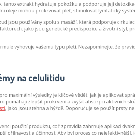
 tento extrakt hydratuje pokožku a podporuje její detoxikaci
ní oleje mohou prokrvovat pleť, stimulovat lymfatický systém
kud jsou používány spolu s masáží, která podporuje cirkulaci
h faktorech, jako jsou genetické predispozice a životní styl,
formule vyhovuje vašemu typu pleti. Nezapomínejte, že prav
my na celulitidu
le pro maximální výsledky je klíčové vědět, jak je aplikovat 
 pomáhají zlepšit prokrvení a zvýšit absorpci aktivních slož
sti
, jako jsou stehna a hýždě. Doporučuje se použít prsty n
nci použití produktu, což zpravidla zahrnuje aplikaci dvakr
ší přilnavost a účinnost. Aby byl proces co nejefektivnější, 