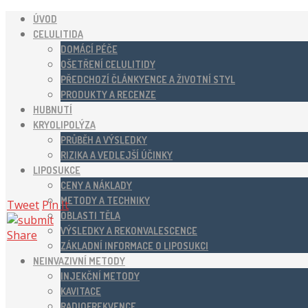
ÚVOD
CELULITIDA
DOMÁCÍ PÉČE
OŠETŘENÍ CELULITIDY
PŘEDCHOZÍ ČLÁNKYENCE A ŽIVOTNÍ STYL
PRODUKTY A RECENZE
HUBNUTÍ
KRYOLIPOLÝZA
PRŮBĚH A VÝSLEDKY
RIZIKA A VEDLEJŠÍ ÚČINKY
LIPOSUKCE
CENY A NÁKLADY
METODY A TECHNIKY
Tweet
Pin It
OBLASTI TĚLA
VÝSLEDKY A REKONVALESCENCE
Share
ZÁKLADNÍ INFORMACE O LIPOSUKCI
NEINVAZIVNÍ METODY
INJEKČNÍ METODY
KAVITACE
RADIOFREKVENCE