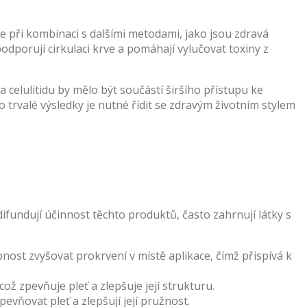
ze při kombinaci s dalšími metodami, jako jsou zdravá
dporují cirkulaci krve a pomáhají vylučovat toxiny z
 celulitidu by mělo být součástí širšího přístupu ke
 trvalé výsledky je nutné řídit se zdravým životním stylem
 difundují účinnost těchto produktů, často zahrnují látky s
ost zvyšovat prokrvení v místě aplikace, čímž přispívá k
ž zpevňuje pleť a zlepšuje její strukturu.
ňovat pleť a zlepšují její pružnost.