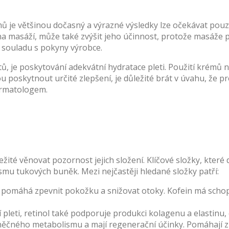
rémů je většinou dočasný a výrazné výsledky lze očekávat pou
a masáží, může také zvýšit jeho účinnost, protože masáže po
 souladu s pokyny výrobce.
, je poskytování adekvátní hydratace pleti. Použití krémů na
oskytnout určité zlepšení, je důležité brát v úvahu, že pro
dermatologem.
ežité věnovat pozornost jejich složení. Klíčové složky, které
smu tukových buněk. Mezi nejčastěji hledané složky patří:
 pomáhá zpevnit pokožku a snižovat otoky. Kofein má schopn
leti, retinol také podporuje produkci kolagenu a elastinu, co
čného metabolismu a mají regenerační účinky. Pomáhají zpev