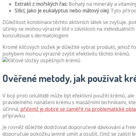
Extrakt z mořských řas:
Bohatý na minerály a vitamíny,
Silicí, jako je eukalyptus nebo mátový olej:
Tyto přírod
Důležitost kombinace těchto aktivních látek se zvyšuje, po
účinky se mohou výrazně lišit v závislosti na individuálníc
konzultovat s dermatologem.
Kromě klíčových složek je důležité vybrat produkt, jehož 
pohybem mohou výrazně zvýšit efektivitu těchto krémů.
Ověřené metody, jak používat kré
V boji proti celulitidě může být efektivní použití krémů, a
pravidelného nanášení krému s masážními technikami, které
účinná,
přičemž je dobré se zaměřit na problematické obla
přípravku.
Je rovněž důležité dodržovat doporučené dávkování a frekve
doporučuje pokožku jemně umýt a osušit, čímž se zajistí lep