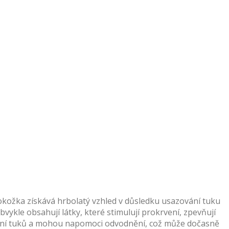
y pokožka získává hrbolatý vzhled v důsledku usazování tuku
bvykle obsahují látky, které stimulují prokrvení, zpevňují
ávání tuků a mohou napomoci odvodnění, což může dočasně