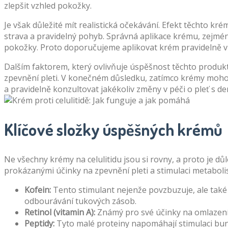
zlepšit vzhled pokožky.
Je však důležité mít realistická očekávání. Efekt těchto k
strava a pravidelný pohyb. Správná aplikace krému, zejmén
pokožky. Proto doporučujeme aplikovat krém pravidelně v
Dalším faktorem, který ovlivňuje úspěšnost těchto produktů
zpevnění pleti. V konečném důsledku, zatímco krémy mohou p
a pravidelně konzultovat jakékoliv změny v péči o pleť s 
Klíčové složky úspěšných krémů
Ne všechny krémy na celulitidu jsou si rovny, a proto je důl
prokázanými účinky na zpevnění pleti a stimulaci metaboli
Kofein:
Tento stimulant nejenže povzbuzuje, ale také
odbourávání tukových zásob.
Retinol (vitamin A):
Známý pro své účinky na omlazení p
Peptidy:
Tyto malé proteiny napomáhají stimulaci buně