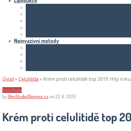
Liposukce
Ceny a náklady
Metody a techniky
Oblasti těla
Výsledky a rekonvalescence
Základní informace o liposukci
Neinvazivní metody
Injekční metody
Kavitace
Radiofrekvence
Vibrace a masáže
Úvod
»
Celulitida
»
Krém proti celulitidě top 2019: Hity roku
Celulitida
by
SlimStudioOlomouc.cz
on
23. 6. 2025
Krém proti celulitidě top 20