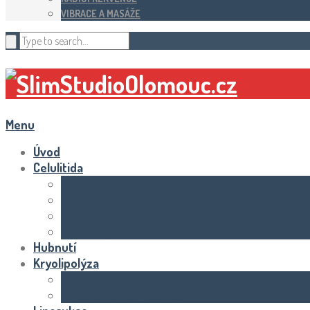
VIBRACE A MASÁŽE
Menu
Úvod
Celulitida
Domácí péče
Ošetření celulitidy
Předchozí článkyence a životní styl
Produkty a recenze
Hubnutí
Kryolipolýza
Průběh a výsledky
Rizika a vedlejší účinky