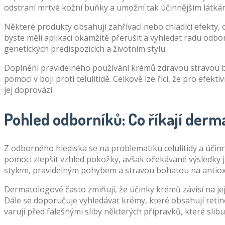
odstraní mrtvé kožní buňky a umožní tak účinnějším látkám
Některé produkty obsahují zahřívací nebo chladící efekty, co
byste měli aplikaci okamžitě přerušit a vyhledat radu odborn
genetických predispozicích a životním stylu.
Doplnění pravidelného používání krémů zdravou stravou bo
pomoci v boji proti celulitidě. Celkově lze říci, že pro efekt
jej doprovází.
Pohled odborníků: Co říkají der
Z odborného hlediska se na problematiku celulitidy a účinn
pomoci zlepšit vzhled pokožky, avšak očekávané výsledky 
stylem, pravidelným pohybem a stravou bohatou na antiox
Dermatologové často zmiňují, že účinky krémů závisí na jejic
Dále se doporučuje vyhledávat krémy, které obsahují retin
varují před falešnými sliby některých přípravků, které slibuj