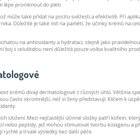
 lépe proniknout do pleti.
ž může také přidat na pocitu svěžesti a efektivitě. Při aplika
íka. Důležité je také mít na paměti, že účinky krémů na celul
hatou na antioxidanty a hydrataci, stejně jako pravidelno
ivní boj s celulitidou není důležitá pouze volba kvalitního pro
matologové
ost krémů dívají dermatologové z různých úhlů. Většina spec
jsou často skromnější, než si ženy představují. Klíčem k ú
idanty.
h složení. Mezi nejčastější účinné složky patří kofein, který
ol nebo peptidy, jež mohou stimulovat tvorbu kolagenu a př
í rychlé a trvalé výsledky bez další péče.