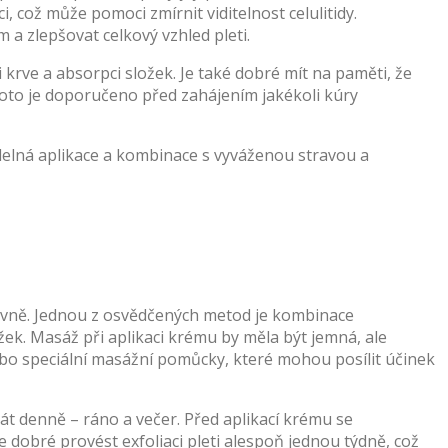
, což může pomoci zmírnit viditelnost celulitidy.
 a zlepšovat celkový vzhled pleti.
 krve a absorpci složek. Je také dobré mít na paměti, že
 proto je doporučeno před zahájením jakékoli kúry
idelná aplikace a kombinace s vyváženou stravou a
správně. Jednou z osvědčených metod je kombinace
ek. Masáž při aplikaci krému by měla být jemná, ale
ebo speciální masážní pomůcky, které mohou posílit účinek
át denně – ráno a večer. Před aplikací krému se
je dobré provést exfoliaci pleti alespoň jednou týdně, což