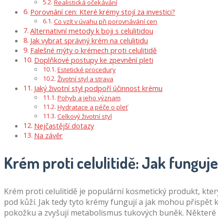
Realistická očekávání
Porovnání cen: Které krémy stojí za investici?
Co vzít v úvahu při porovnávání cen
Alternativní metody k boji s celulitidou
Jak vybrat správný krém na celulitidu
Falešné mýty o krémech proti celulitidě
Doplňkové postupy ke zpevnění pleti
Estetické procedury
Životní styl a strava
Jaký životní styl podpoří účinnost krému
Pohyb a jeho význam
Hydratace a péče o pleť
Celkový životní styl
Nejčastější dotazy
Na závěr
Krém proti celulitidě: Jak funguj
Krém proti celulitidě je populární kosmetický produkt, který
pod kůží. Jak tedy tyto krémy fungují a jak mohou přispět k
pokožku a zvyšují metabolismus tukových buněk. Některé 