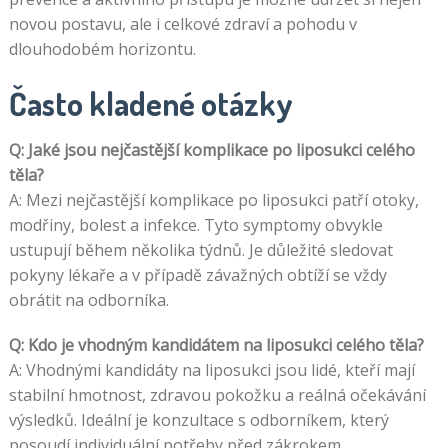
novou postavu, ale i celkové zdraví a pohodu v
dlouhodobém horizontu.
Často kladené otázky
Q: Jaké jsou nejčastější komplikace po liposukci celého
těla?
A: Mezi nejčastější komplikace po liposukci patří otoky,
modřiny, bolest a infekce. Tyto symptomy obvykle
ustupují během několika týdnů. Je důležité sledovat
pokyny lékaře a v případě závažných obtíží se vždy
obrátit na odborníka.
Q: Kdo je vhodným kandidátem na liposukci celého těla?
A: Vhodnými kandidáty na liposukci jsou lidé, kteří mají
stabilní hmotnost, zdravou pokožku a reálná očekávání
výsledků. Ideální je konzultace s odborníkem, který
posoudí individuální potřeby před zákrokem.