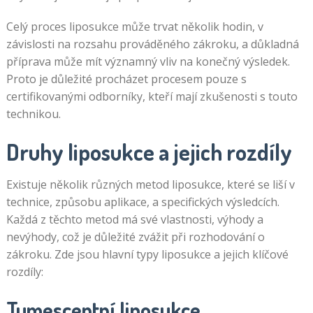
video
Celý proces liposukce může trvat několik hodin, v
slot
závislosti na rozsahu prováděného zákroku, a důkladná
učinil
příprava může mít významný vliv na konečný výsledek.
animované
Proto je důležité procházet procesem pouze s
symboly
certifikovanými odborníky, kteří mají zkušenosti s touto
cennějšími
technikou.
a
ikony
Druhy liposukce a jejich rozdíly
karet
méně
Existuje několik různých metod liposukce, které se liší v
hodnotnými
technice, způsobu aplikace, a specifických výsledcích.
Keno
Každá z těchto metod má své vlastnosti, výhody a
Kontrola
nevýhody, což je důležité zvážit při rozhodování o
Tiketu
zákroku. Zde jsou hlavní typy liposukce a jejich klíčové
rozdíly:
Tumescentní liposukce