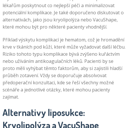
lékařům poskytnout co nejlepší péči a minimalizovat
potenciální komplikace. Je také doporučeno diskutovat o
alternativách, jako jsou kryolipolýza nebo VacuShape,
které mohou být pro některé pacienty vhodnější.
Příklad výskytu komplikací je hematom, což je hromadění
krve v tkáních pod kůží, které může vyžadovat další léčbu.
Riziko tohoto typu komplikace bývá zvýšeno kuřáctvím
nebo užíváním antikoagulačních léků. Pacienti by se
proto měli vyhýbat těmto faktorům, aby si zajistili hladší
průběh zotavení. Vždy se doporučuje absolvovat
předoperační konzultaci, kde se řeší všechny možné
scénáře a jednotlivé otázky, které mohou pacienty
zajímat.
Alternativy liposukce:
Kryolipolýza a VacuShape