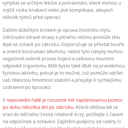
vyhýbat se určitým lékům a potravinám, které mohou u
zvýšit riziko krvácení nebo jiné komplikace, alespoň
několik týdnů před operací.
Dalším důležitým krokem je úprava životního stylu.
Udržování zdravé stravy a pitného režimu pomůže tělu
lépe se zotavit po zákroku. Doporučuje se přestat kouřit
a omezit konzumaci alkoholu, neboť tyto návyky mohou
negativně ovlivnit proces hojení a celkovou imunitní
odpověď organismu. Měli byste také dbát na pravidelnou
fyzickou aktivitu, pokud je to možné, což pomůže udržet
vaši tělesnou hmotnost stabilní a přispěje k rychlejšímu
uzdravení po liposukci.
V
neposlední řadě je rozumné mít naplánovanou pomoc
po dobu několika dní po zákroku
. Ačkoli většina lidí se
vrací do běžného života relativně brzy, počítejte s časem
na odpočinek a zotavení. Zajištění podpory od rodiny či