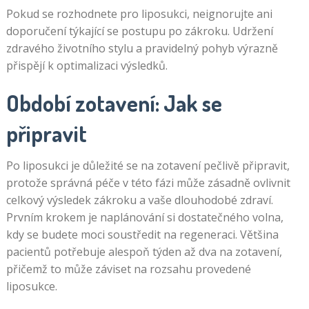
Pokud se rozhodnete pro liposukci, neignorujte ani
doporučení týkající se postupu po zákroku. Udržení
zdravého životního stylu a pravidelný pohyb výrazně
přispějí k optimalizaci výsledků.
Období zotavení: Jak se
připravit
Po liposukci je důležité se na zotavení pečlivě připravit,
protože správná péče v této fázi může zásadně ovlivnit
celkový výsledek zákroku a vaše dlouhodobé zdraví.
Prvním krokem je naplánování si dostatečného volna,
kdy se budete moci soustředit na regeneraci. Většina
pacientů potřebuje alespoň týden až dva na zotavení,
přičemž to může záviset na rozsahu provedené
liposukce.