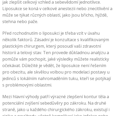
hrát,
jak zlepšit celkový vzhled a sebevědomí jednotlivce.
je
Liposukce se koná v celkové anestezii nebo znecitlivění a
lepší
může se týkat různých oblastí, jako jsou břicho, hýždě,
přepínat
stehna nebo paže.
tabulky
Před rozhodnutím o liposukci je třeba vzít v úvahu
Hrat Hry
Bez
několik faktorů. Zásadní je konzultace s kvalifikovaným
Automaty
ohledu
plastickým chirurgem, který posoudí vaši zdravotní
Zdarma
na
historii a telový stav. Ten provede důkladnou analýzu a
tyto
pomůže vám pochopit, jaké výsledky můžete realisticky
funkce,
očekávat. Důležité je vědět, že liposukce není řešením
bet
pro obezitu, ale skvělou volbou pro modelaci postavy u
O
jedinců s lokálním nahromaděním tuku, kteří se potýkají
bet
s problémovými oblastmi.
opravdu
žije
Mezi hlavní výhody patří výrazné zlepšení kontur těla a
až
potenciální zvýšení sebedůvěry po zákroku. Na druhé
do
straně, jako u každého chirurgického zákroku, existují i
své