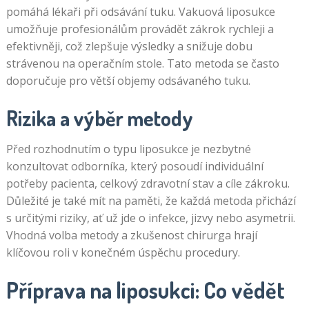
pomáhá lékaři při odsávání tuku. Vakuová liposukce
umožňuje profesionálům provádět zákrok rychleji a
efektivněji, což zlepšuje výsledky a snižuje dobu
strávenou na operačním stole. Tato metoda se často
doporučuje pro větší objemy odsávaného tuku.
Rizika a výběr metody
Před rozhodnutím o typu liposukce je nezbytné
konzultovat odborníka, který posoudí individuální
potřeby pacienta, celkový zdravotní stav a cíle zákroku.
Důležité je také mít na paměti, že každá metoda přichází
s určitými riziky, ať už jde o infekce, jizvy nebo asymetrii.
Vhodná volba metody a zkušenost chirurga hrají
klíčovou roli v konečném úspěchu procedury.
Příprava na liposukci: Co vědět