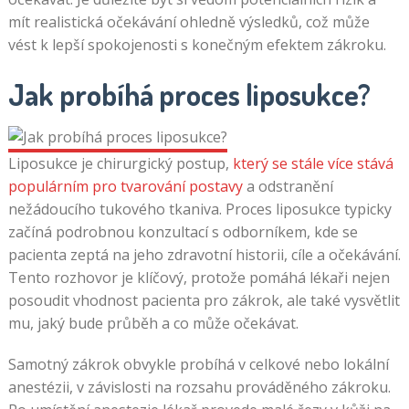
zdarma
mít realistická očekávání ohledně výsledků, což může
vést k lepší spokojenosti s konečným efektem zákroku.
2026
Jak probíhá proces liposukce?
White
Lion
Casino
Liposukce je chirurgický postup,
který se stále více stává
No
populárním pro tvarování postavy
a odstranění
Deposit
nežádoucího tukového tkaniva. Proces liposukce typicky
Bonus
začíná podrobnou konzultací s odborníkem, kde se
Budeme
pacienta zeptá na jeho zdravotní historii, cíle a očekávání.
hovořit
Tento rozhovor je klíčový, protože pomáhá lékaři nejen
o
posoudit vhodnost pacienta pro zákrok, ale také vysvětlit
různých
mu, jaký bude průběh a co může očekávat.
otázkách,
které
Samotný zákrok obvykle probíhá v celkové nebo lokální
přicházejí
anestézii, v závislosti na rozsahu prováděného zákroku.
a