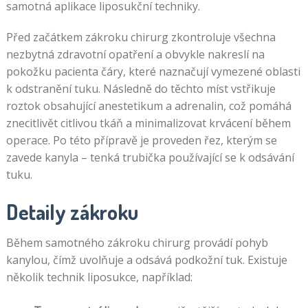
samotná aplikace liposukční techniky.
Před začátkem zákroku chirurg zkontroluje všechna
nezbytná zdravotní opatření a obvykle nakreslí na
pokožku pacienta čáry, které naznačují vymezené oblasti
k odstranění tuku. Následně do těchto míst vstřikuje
roztok obsahující anestetikum a adrenalin, což pomáhá
znecitlivět citlivou tkáň a minimalizovat krvácení během
operace. Po této přípravě je proveden řez, kterým se
zavede kanyla – tenká trubička používající se k odsávání
tuku.
Detaily zákroku
Během samotného zákroku chirurg provádí pohyb
kanylou, čímž uvolňuje a odsává podkožní tuk. Existuje
několik technik liposukce, například: