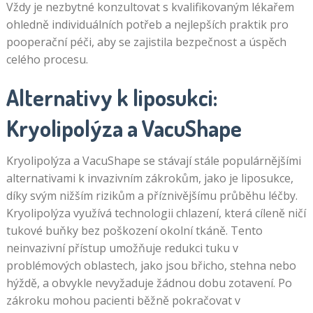
Vždy je nezbytné konzultovat s kvalifikovaným lékařem
ohledně individuálních potřeb a nejlepších praktik pro
pooperační péči, aby se zajistila bezpečnost a úspěch
celého procesu.
Alternativy k liposukci:
Kryolipolýza a VacuShape
Kryolipolýza a VacuShape se stávají stále populárnějšími
alternativami k invazivním zákrokům, jako je liposukce,
díky svým nižším rizikům a příznivějšímu průběhu léčby.
Kryolipolýza využívá technologii chlazení, která cíleně ničí
tukové buňky bez poškození okolní tkáně. Tento
neinvazivní přístup umožňuje redukci tuku v
problémových oblastech, jako jsou břicho, stehna nebo
hýždě, a obvykle nevyžaduje žádnou dobu zotavení. Po
zákroku mohou pacienti běžně pokračovat v