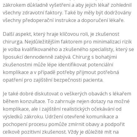
zákrokem důkladně vyšetřeni a aby jejich lékař zohlednil
všechny zdravotní faktory. Také by měly být dodržovány
všechny předoperační instrukce a doporučení lékaře.
Další aspekt, který hraje klíčovou roli, je zkušenost
chirurga. Nejdůležitějším faktorem pro minimalizaci rizik
je volba kvalifikovaného a zkušeného specialisty, který se
liposukcí dennodenně zabývá. Chirurg s bohatými
zkušenostmi může lépe identifikovat potenciální
komplikace a v případě potřeby přijmout potřebná
opatření pro zajištění bezpečnosti pacienta.
Je také dobré diskutovat o veškerých obavách s lékařem
během konzultace. To zahrnuje nejen dotazy na možné
komplikace, ale i zajištění realistických očekávání od
výsledků zákroku. Udržení otevřené komunikace a
pochopení procesu pomůže zmírnit obavy a podpořit
celkově pozitivní zkušenost. Vždy je důležité mít na