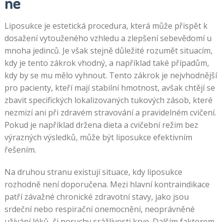
ne
Liposukce je estetická procedura, která může přispět k
dosažení vytouženého vzhledu a zlepšení sebevědomí u
mnoha jedinců. Je však stejně důležité rozumět situacím,
kdy je tento zákrok vhodný, a například také případům,
kdy by se mu mělo vyhnout. Tento zákrok je nejvhodnější
pro pacienty, kteří mají stabilní hmotnost, avšak chtějí se
zbavit specifických lokalizovaných tukových zásob, které
nezmizí ani při zdravém stravování a pravidelném cvičení.
Pokud je například držena dieta a cvičební režim bez
výrazných výsledků, může být liposukce efektivním
řešením.
Na druhou stranu existují situace, kdy liposukce
rozhodně není doporučena. Mezi hlavní kontraindikace
patří závažné chronické zdravotní stavy, jako jsou
srdeční nebo respirační onemocnění, neoprávněné
užívání léků, či poruchy srážlivosti krve. Dalším faktorem