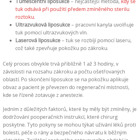
Tumescentní liposukce
– nejčastější metoda,
kdy se
tuk odsává při použití předem zmíněného sterilu
roztoku
.
Ultrazvuková liposukce
– pracovní kanyla uvolňuje
tuk pomocí ultrazvukových vln.
Laserová liposukce
– tuk se rozbíjí pomocí laseru,
což také zpevňuje pokožku po zákroku.
Celý proces obvykle trvá přibližně 1 až 3 hodiny, v
závislosti na rozsahu zákroku a počtu ošetřovaných
oblastí. Po skončení liposukce se na pokožku aplikuje
obvaz a pacient je převezen do regenerační místnosti,
kde se řízeně zotavuje z anestezie.
Jedním z důležitých faktorů, které by měly být zmíněny, je
dodržování pooperačních instrukcí, které chirurg
poskytne. Tyto pokyny se mohou týkat užívání léků proti
bolesti, péče o rány a bezpečného návratu k běžným