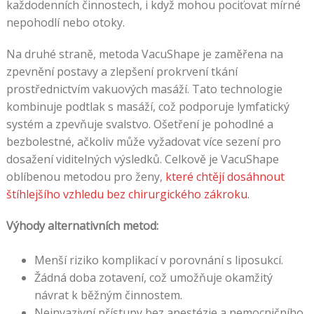
každodenních činnostech, i když mohou pociťovat mírné
nepohodlí nebo otoky.
Na druhé straně, metoda VacuShape je zaměřena na
zpevnění postavy a zlepšení prokrvení tkání
prostřednictvím vakuových masáží. Tato technologie
kombinuje podtlak s masáží, což podporuje lymfatický
systém a zpevňuje svalstvo. Ošetření je pohodlné a
bezbolestné, ačkoliv může vyžadovat více sezení pro
dosažení viditelných výsledků. Celkově je VacuShape
oblíbenou metodou pro ženy,
které chtějí dosáhnout
štíhlejšího vzhledu bez chirurgického zákroku
.
Výhody alternativních metod:
Menší riziko komplikací v porovnání s liposukcí.
Žádná doba zotavení, což umožňuje okamžitý
návrat k běžným činnostem.
Neinvazivní přístupy bez anestézie a nemocničního