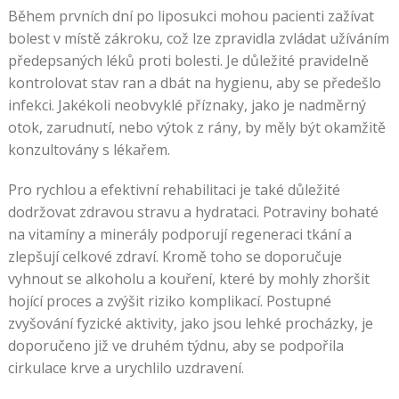
Během prvních dní po liposukci mohou pacienti zažívat
bolest v místě zákroku, což lze zpravidla zvládat užíváním
předepsaných léků proti bolesti. Je důležité pravidelně
kontrolovat stav ran a dbát na hygienu, aby se předešlo
infekci. Jakékoli neobvyklé příznaky, jako je nadměrný
otok, zarudnutí, nebo výtok z rány, by měly být okamžitě
konzultovány s lékařem.
Pro rychlou a efektivní rehabilitaci je také důležité
dodržovat zdravou stravu a hydrataci. Potraviny bohaté
na vitamíny a minerály podporují regeneraci tkání a
zlepšují celkové zdraví. Kromě toho se doporučuje
vyhnout se alkoholu a kouření, které by mohly zhoršit
hojící proces a zvýšit riziko komplikací. Postupné
zvyšování fyzické aktivity, jako jsou lehké procházky, je
doporučeno již ve druhém týdnu, aby se podpořila
cirkulace krve a urychlilo uzdravení.