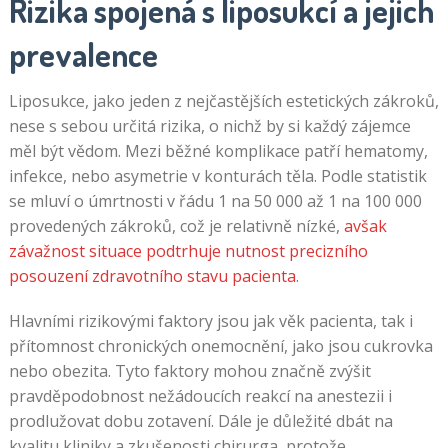
Rizika spojená s liposukcí a jejich
prevalence
Liposukce, jako jeden z nejčastějších estetických zákroků,
nese s sebou určitá rizika, o nichž by si každý zájemce
měl být vědom. Mezi běžné komplikace patří hematomy,
infekce, nebo asymetrie v konturách těla. Podle statistik
se mluví o úmrtnosti v řádu 1 na 50 000 až 1 na 100 000
provedených zákroků, což je relativně nízké,
avšak
závažnost situace podtrhuje nutnost precizního
posouzení zdravotního stavu pacienta
.
Hlavními rizikovými faktory jsou jak věk pacienta, tak i
přítomnost chronických onemocnění, jako jsou cukrovka
nebo obezita. Tyto faktory mohou značně zvýšit
pravděpodobnost nežádoucích reakcí na anestezii i
prodlužovat dobu zotavení. Dále je důležité dbát na
kvalitu kliniky a zkušenosti chirurga, protože