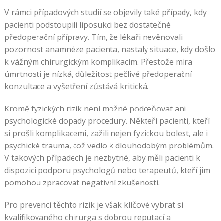
V rámci případových studií se objevily také případy, kdy
pacienti podstoupili liposukci bez dostatečné
předoperační přípravy. Tím, že lékaři nevěnovali
pozornost anamnéze pacienta, nastaly situace, kdy došlo
k vážným chirurgickým komplikacím. Přestože míra
úmrtnosti je nízká, důležitost pečlivé předoperační
konzultace a vyšetření zůstává kritická.
Kromě fyzických rizik není možné podceňovat ani
psychologické dopady procedury. Někteří pacienti, kteří
si prošli komplikacemi, zažili nejen fyzickou bolest, ale i
psychické trauma, což vedlo k dlouhodobým problémům.
V takových případech je nezbytné, aby měli pacienti k
dispozici podporu psychologů nebo terapeutů, kteří jim
pomohou zpracovat negativní zkušenosti.
Pro prevenci těchto rizik je však klíčové vybrat si
kvalifikovaného chirurga s dobrou reputací a