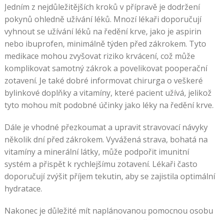
Jedním z nejdůležitějších kroků v přípravě je dodržení
pokynů ohledně užívání léků. Mnozí lékaři doporučují
vyhnout se užívání léků na ředění krve, jako je aspirin
nebo ibuprofen, minimálně týden před zákrokem. Tyto
medikace mohou zvyšovat riziko krvácení, což může
komplikovat samotný zákrok a povelikovat pooperační
zotavení. Je také dobré informovat chirurga o veškeré
bylinkové doplňky a vitamíny, které pacient užívá, jelikož
tyto mohou mít podobné účinky jako léky na ředění krve.
Dále je vhodné přezkoumat a upravit stravovací návyky
několik dní před zákrokem. Vyvážená strava, bohatá na
vitamíny a minerální látky, může podpořit imunitní
systém a přispět k rychlejšímu zotavení. Lékaři často
doporučují zvýšit příjem tekutin, aby se zajistila optimální
hydratace.
Nakonec je důležité mít naplánovanou pomocnou osobu