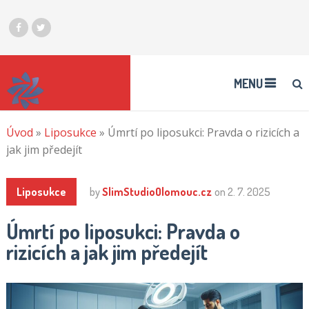
MENU
Úvod
»
Liposukce
»
Úmrtí po liposukci: Pravda o rizicích a
jak jim předejít
Liposukce
by
SlimStudioOlomouc.cz
on
2. 7. 2025
Úmrtí po liposukci: Pravda o
rizicích a jak jim předejít