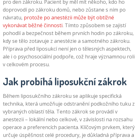
pro den zákroku. Pacient by měl mít někoho, kdo ho
doprovodí po zákroku domů, nebo zůstane s ním po
návratu,
protože po anestézii může být obtížné
vykonávat běžné činnosti
. Tímto způsobem se zajistí
pohodlí a bezpečnost během prvních hodin po zákroku,
kdy se tělo zotavuje z anestézie a samotného zákroku.
Příprava před liposukcí není jen o tělesných aspektech,
ale i o psychosociální podpoře, což hraje významnou roli
v celkovém procesu.
Jak probíhá liposukční zákrok
Během liposukčního zákroku se aplikuje specifická
technika, která umožňuje odstranění podkožního tuku z
vybraných oblastí těla. Tento zákrok se provádí v
anestezii – lokální nebo celkové, v závislosti na rozsahu
operace a preferencích pacienta. Klíčovým prvkem, který
určuje úspěšnost celé procedury, je důkladná příprava a