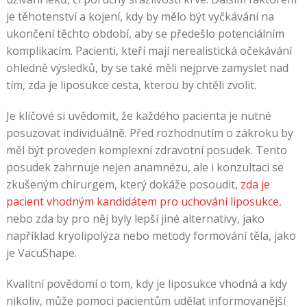
je těhotenství a kojení, kdy by mělo být vyčkávání na
ukončení těchto období, aby se předešlo potenciálním
komplikacím. Pacienti, kteří mají nerealistická očekávání
ohledně výsledků, by se také měli nejprve zamyslet nad
tím, zda je liposukce cesta, kterou by chtěli zvolit.
Je klíčové si uvědomit, že každého pacienta je nutné
posuzovat individuálně. Před rozhodnutím o zákroku by
měl být proveden komplexní zdravotní posudek. Tento
posudek zahrnuje nejen anamnézu, ale i konzultaci se
zkušeným chirurgem, který dokáže posoudit,
zda je
pacient vhodným kandidátem pro uchování liposukce
,
nebo zda by pro něj byly lepší jiné alternativy, jako
například kryolipolýza nebo metody formování těla, jako
je VacuShape.
Kvalitní povědomí o tom, kdy je liposukce vhodná a kdy
nikoliv, může pomoci pacientům udělat informovanější