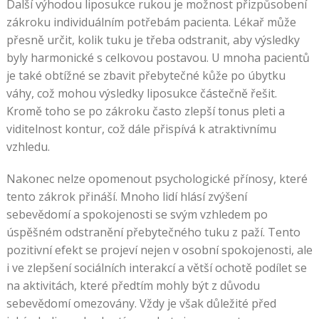
Další výhodou liposukce rukou je možnost přizpůsobení
zákroku individuálním potřebám pacienta. Lékař může
přesně určit, kolik tuku je třeba odstranit, aby výsledky
byly harmonické s celkovou postavou. U mnoha pacientů
je také obtížné se zbavit přebytečné kůže po úbytku
váhy, což mohou výsledky liposukce částečně řešit.
Kromě toho se po zákroku často zlepší tonus pleti a
viditelnost kontur, což dále přispívá k atraktivnímu
vzhledu.
Nakonec nelze opomenout psychologické přínosy, které
tento zákrok přináší. Mnoho lidí hlásí zvýšení
sebevědomí a spokojenosti se svým vzhledem po
úspěšném odstranění přebytečného tuku z paží. Tento
pozitivní efekt se projeví nejen v osobní spokojenosti, ale
i ve zlepšení sociálních interakcí a větší ochotě podílet se
na aktivitách, které předtím mohly být z důvodu
sebevědomí omezovány. Vždy je však důležité před