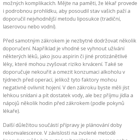
možných komplikacích. Mějte na paměti, že lékař provede
i podrobnou prohlídku, aby posoudil stav vašich paží a
doporučil nejvhodnější metodu liposukce (tradiční,
laserovou nebo vodní).
Před samotným zákrokem je nezbytné dodržovat několik
doporučení. Například je vhodné se vyhnout užívání
některých léků, jako jsou aspirin či jiné protizánětlivé
léky, které mohou zvyšovat riziko krvácení. Také se
doporučuje nekouřit a omezit konzumaci alkoholu v
týdnech před operací, jelikož tyto faktory mohou
negativně ovlivnit hojení. V den zákroku byste měli jíst
lehkou snídani a pít dostatek vody, ale bez příjmu jídla a
nápojů několik hodin před zákrokem (podle pokynů
lékaře).
Další důležitou součástí přípravy je plánování doby
rekonvalescence. V závislosti na zvolené metodě