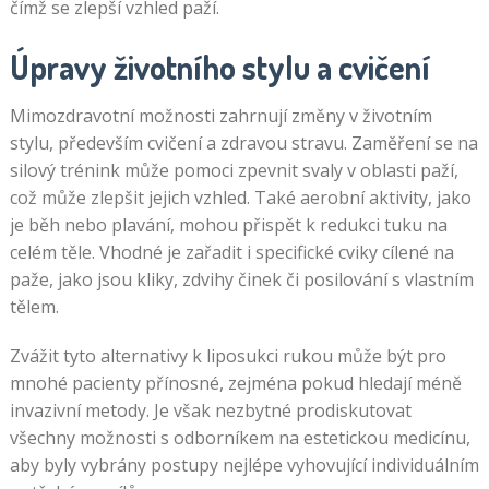
čímž se zlepší vzhled paží.
Úpravy životního stylu a cvičení
Mimozdravotní možnosti zahrnují změny v životním
stylu, především cvičení a zdravou stravu. Zaměření se na
silový trénink může pomoci zpevnit svaly v oblasti paží,
což může zlepšit jejich vzhled. Také aerobní aktivity, jako
je běh nebo plavání, mohou přispět k redukci tuku na
celém těle. Vhodné je zařadit i specifické cviky cílené na
paže, jako jsou kliky, zdvihy činek či posilování s vlastním
tělem.
Zvážit tyto alternativy k liposukci rukou může být pro
mnohé pacienty přínosné, zejména pokud hledají méně
invazivní metody. Je však nezbytné prodiskutovat
všechny možnosti s odborníkem na estetickou medicínu,
aby byly vybrány postupy nejlépe vyhovující individuálním