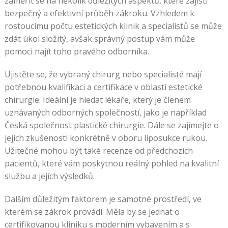
zaměřit se na několik důležitých aspektů, které zajistí
bezpečný a efektivní průběh zákroku. Vzhledem k
rostoucímu počtu estetických klinik a specialistů se může
zdát úkol složitý, avšak správný postup vám může
pomoci najít toho pravého odborníka.
Ujistěte se, že vybraný chirurg nebo specialisté mají
potřebnou kvalifikaci a certifikace v oblasti estetické
chirurgie. Ideální je hledat lékaře, který je členem
uznávaných odborných společností, jako je například
Česká společnost plastické chirurgie. Dále se zajímejte o
jejich zkušenosti konkrétně v oboru liposukce rukou.
Užitečné mohou být také recenze od předchozích
pacientů, které vám poskytnou reálný pohled na kvalitní
službu a jejích výsledků.
Dalším důležitým faktorem je samotné prostředí, ve
kterém se zákrok provádí. Měla by se jednat o
certifikovanou kliniku s moderním vybavením a s