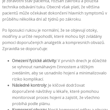
je zdravotní stav pacienta, rozsah zákroku a použitá
technika odsávání tuku. Obecně však platí, že většina
pacientů může očekávat dokončení hlavních symptomů v
průběhu několika dní až týdnů po zákroku.
Po liposukci rukou je normální, že se objevují otoky,
modřiny a určité nepohodlí, které mohou být zvládány
pomocí doporučených analgetik a kompresních obvazů.
Zpravidla se doporučuje:
Omezení fyzické aktivity:
V prvních dnech je důležité
se vyhnout namáhavým činnostem a těžkým
zvedáním, aby se usnadnilo hojení a minimalizovalo
riziko komplikací.
Následné kontroly:
Je klíčové dodržovat
doporučené návštěvy u lékaře, které pomohou
monitorovat proces hojení a zajistit, že všechno
probíhá podle plánu.
Kompresní obvazy:
Nosit kompresní oděvy a obvazy