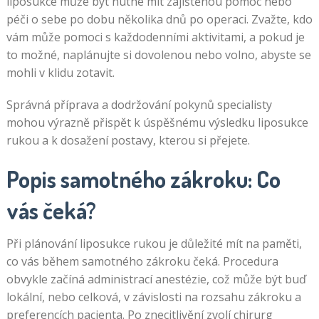
liposukce může být nutné mít zajištěnou pomoc nebo
péči o sebe po dobu několika dnů po operaci. Zvažte, kdo
vám může pomoci s každodenními aktivitami, a pokud je
to možné, naplánujte si dovolenou nebo volno, abyste se
mohli v klidu zotavit.
Správná příprava a dodržování pokynů specialisty
mohou výrazně přispět k úspěšnému výsledku liposukce
rukou a k dosažení postavy, kterou si přejete.
Popis samotného zákroku: Co
vás čeká?
Při plánování liposukce rukou je důležité mít na paměti,
co vás během samotného zákroku čeká. Procedura
obvykle začíná administrací anestézie, což může být buď
lokální, nebo celková, v závislosti na rozsahu zákroku a
preferencích pacienta. Po znecitlivění zvolí chirurg