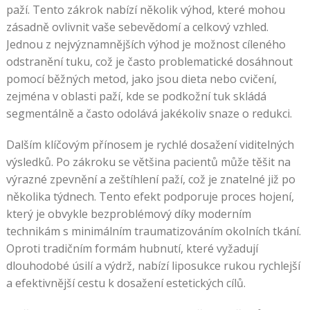
paží. Tento zákrok nabízí několik výhod, které mohou
zásadně ovlivnit vaše sebevědomí a celkový vzhled.
Jednou z nejvýznamnějších výhod je možnost cíleného
odstranění tuku, což je často problematické dosáhnout
pomocí běžných metod, jako jsou dieta nebo cvičení,
zejména v oblasti paží, kde se podkožní tuk skládá
segmentálně a často odolává jakékoliv snaze o redukci.
Dalším klíčovým přínosem je rychlé dosažení viditelných
výsledků. Po zákroku se většina pacientů může těšit na
výrazné zpevnění a zeštíhlení paží, což je znatelné již po
několika týdnech. Tento efekt podporuje proces hojení,
který je obvykle bezproblémový díky moderním
technikám s minimálním traumatizováním okolních tkání.
Oproti tradičním formám hubnutí, které vyžadují
dlouhodobé úsilí a výdrž, nabízí liposukce rukou rychlejší
a efektivnější cestu k dosažení estetických cílů.