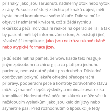
příznaky, jako jsou zarudnutí, nadměrný otok nebo výtok
z rány. Pokud se některý z těchto příznaků objeví, měli
byste ihned kontaktovat svého lékaře. Dále se může
objevit i nadměrné krvácení, což si žádá rychlou
lékařskou péči. Individuální reakce na operaci se liší, a tak
by pacienti měli být informováni o tom, že existují i jiné,
závažnější komplikace,
jako jsou nekróza tukové tkáně
nebo atypické formace jizev
.
Je důležité mít na paměti, že wow, každé tělo reaguje
jiným způsobem na chirurgii, a co platí pro jednoho
pacienta, nemusí nutně platit pro druhého. Důsledné
dodržování pokynů lékaře ohledně předoperační
přípravy, pooperační péče a kontroly zdravotního stavu
může významně zlepšit výsledky a minimalizovat rizika
komplikací. Nedostatečná péče po zákroku může vést k
nežádoucím výsledkům, jako jsou keloidní jizvy nebo
asymetrie paží. Před rozhodnutím o liposukci je tedy