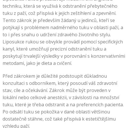
techniku, která se využívá k odstranění přebytečného
tuku z paží, což přispívá k jejich zeštíhlení a zpevnění.
Tento zákrok je především žádaný u jedinců, kteří se
potýkají s problémem nadměrného tuku v oblasti paží, a
to i přes snahu o udržení zdravého životního stylu.
Liposukce rukou se obvykle provádí pomocí specifických
kanyl, které umožňují precizní odstranění tuku a
poskytují trvalejší výsledky v porovnání s konzervativními
metodami, jako je dieta a cvičení.
Před zákrokem je důležité podstoupit důkladnou
konzultaci s odborníkem, který posoudí váš zdravotní
stav, cíle a očekávání. Zákrok může být proveden v
lokální nebo celkové anestézii, v závislosti na množství
tuku, které je třeba odstranit a na preferencích pacienta.
Po odsátí tuku se pokožka v dané oblasti většinou
dostatečně stáhne, což také přispívá k estetičtějšímu
vzhledu paží.