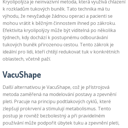
Kryolipolýza je neinvazivní metoda, která využívá chlazení
k rozkladům tukových buněk. Tato technika má tu
výhodu, že nevyžaduje žádnou operaci a pacienti se
mohou vrátit k běžným činnostem ihned po zákroku.
Efektivita kryolipolýzy může být viditelná po několika
týdnech, kdy dochází k postupnému odbourávání
tukových buněk přirozenou cestou. Tento zákrok je
ideální pro lidi, kteří chtějí redukovat tuk v konkrétních
oblastech, včetně paží.
VacuShape
Další alternativou je VacuShape, což je přístrojová
metoda zaměřená na modelování postavy a zpevnění
pleti. Pracuje na principu podtlakových cyklů, které
zlepšují prokrvení a stimulují metabolismus. Tento
postup je rovněž bezbolestný a při pravidelném
používání může podpořit úbytek tuku a zpevnění pleti,