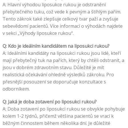
A: Hlavní výhodou liposukce rukou je odstranění
přebytečného tuku, což vede k pevným a štíhlým pařím.
Tento zákrok také zlepšuje celkový tvar paží a zvyšuje
sebevědomí pacientů. Více informací o výhodách najdete
v sekci „Výhody liposukce rukou“.
Q: Kdo je ideálním kandidátem na liposukci rukou?
A: Ideálními kandidáty na liposukci rukou jsou lidé, kteří
mají přebytečný tuk na pařích, který by chtěli odstranit, a
jsou v dobrém zdravotním stavu. Důležité je mít
realistická očekávání ohledně výsledků zákroku. Pro
přesnější posouzení se doporučuje konzultace s
odborníkem.
Q: Jaká je doba zotavení po liposukci rukou?
A: Doba zotavení po liposukci rukou se obvykle pohybuje
kolem 1-2 týdnů, přičemž většina pacientů se vrací k
běžným činnostem během několika dní. Je důležité