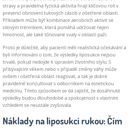
stravy a pravidelná fyzická aktivita hrají klíčovou roli v
prevenci obnovení tukových zásob v ošetřené oblasti.
Příkladem může být kombinace aerobních aktivit se
silovým tréninkem, která pomáhá udržovat nejen
hmotnost, ale také tónované svaly v oblasti paží.
Proto je důležité, aby pacienti měli realistická očekávání a
byli informováni o tom, že výsledky liposukce nejsou
trvalé, pokud nedojde k úpravám životního stylu. S
přibývajícím věkem nebo v případě změny váhy může
ovšem i ošetřená oblast reagovat, a tak je dobré
pravidelně konzultovat s odborníkem na estetickou
medicínu. Tímto způsobem se dá zajistit, že dosáhnuté
výsledky budou dlouhodobé a spokojenost s vlastním
vzhledem se neustále zvyšovala.
Náklady na liposukci rukou: Čím