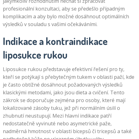
jakýmkoliv rozhodnutím nechat si zpracovat
profesionální konzultaci, aby se předešlo případným
komplikacím a aby bylo možné dosáhnout optimálních
výsledků v souladu s vašimi očekáváními.
Indikace a kontraindikace
liposukce rukou
Liposukce rukou představuje efektivní řešení pro ty,
kteří se potýkají s přebytečným tukem v oblasti paží, kde
je často obtížné dosáhnout požadovaných výsledků
klasickými metodami, jako jsou dieta a cvičení. Tento
zákrok se doporučuje zejména pro osoby, které mají
lokalizované zásoby tuku, jež při normálním úsilí o
zhubnutí neustupují. Mezi hlavní indikace patří
nedostatečně vyvinuté nebo asymetrické paže,
nadměrná hmotnost v oblasti bicepsů či tricepsů a také
nadbytečná kůže po výrazném úbytku váhy.