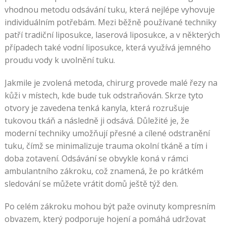
vhodnou metodu odsávání tuku, která nejlépe vyhovuje
individuálním potřebám. Mezi běžně používané techniky
patří tradiční liposukce, laserová liposukce, a v některých
případech také vodní liposukce, která využívá jemného
proudu vody k uvolnění tuku.
Jakmile je zvolená metoda, chirurg provede malé řezy na
kůži v místech, kde bude tuk odstraňován. Skrze tyto
otvory je zavedena tenká kanyla, která rozrušuje
tukovou tkáň a následně ji odsává. Důležité je, že
moderní techniky umožňují přesné a cílené odstranění
tuku, čímž se minimalizuje trauma okolní tkáně a tím i
doba zotavení. Odsávání se obvykle koná v rámci
ambulantního zákroku, což znamená, že po krátkém
sledování se můžete vrátit domů ještě týž den.
Po celém zákroku mohou být paže ovinuty kompresním
obvazem, který podporuje hojení a pomáhá udržovat