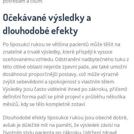
potřebám a cílům.
Očekávané výsledky a
dlouhodobé efekty
Po liposukci rukou se většina pacientů může těšit na
znatelné a trvalé výsledky, které přispějí k vysoce
oceňovanému vzhledu. Odstranění nadbytečného tuku z
této citlivé oblasti nejenže zpevní paže, ale také umožní
dosáhnout proporčnější postavy, což může výrazně
zvýšit sebevědomí a spokojenost s vlastním tělem.
Výsledky jsou často viditelné ihned po zákroku, přičemž
definitní forma paží se plně projeví v průběhu několika
měsíců, kdy se tělo kompletně zotaví.
Dlouhodobé efekty liposukce rukou jsou obecně dobré,
avšak je důležité mít na paměti, že výsledek závisí na
životním stylu pacienta po zákroku. Udržení zdravé