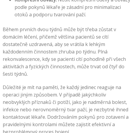
podle pokynů lékaře je zásadní pro minimalizaci
otoků a podporu tvarování paží.
Během prvních dvou týdnů může být třeba zůstat v
domácím léčení, přičemž většina pacientů se cítí
dostatečně uzdravená, aby se vrátila k lehkým
každodenním činnostem zhruba po týdnu. Plná
rekonvalescence, kdy se pacienti cítí pohodlně při všech
aktivitách a fyzických činnostech, může trvat od čtyř do
šesti týdnů.
Důležité je mít na paměti, že každý jedinec reaguje na
operaci jiným způsobem. V případě jakýchkoliv
neobvyklých příznaků či potíží, jako je nadměrná bolest,
infekce nebo nerovnoměrný tvar paží, je nezbytné ihned
kontaktovat lékaře. Dodržováním pokynů pro zotavení a
pravidelnými kontrolami můžete zajistit efektivní a
bezproblémový proces hojení.