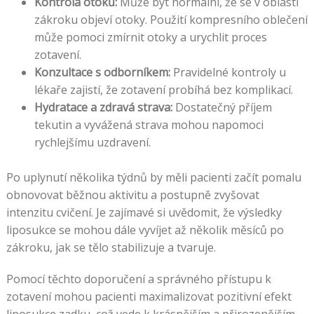
Kontrola otoků:
Může být normální, že se v oblasti
zákroku objeví otoky. Použití kompresního oblečení
může pomoci zmírnit otoky a urychlit proces
zotavení.
Konzultace s odborníkem:
Pravidelné kontroly u
lékaře zajistí, že zotavení probíhá bez komplikací.
Hydratace a zdravá strava:
Dostatečný příjem
tekutin a vyvážená strava mohou napomoci
rychlejšímu uzdravení.
Po uplynutí několika týdnů by měli pacienti začít pomalu
obnovovat běžnou aktivitu a postupně zvyšovat
intenzitu cvičení. Je zajímavé si uvědomit, že výsledky
liposukce se mohou dále vyvíjet až několik měsíců po
zákroku, jak se tělo stabilizuje a tvaruje.
Pomocí těchto doporučení a správného přístupu k
zotavení mohou pacienti maximalizovat pozitivní efekt