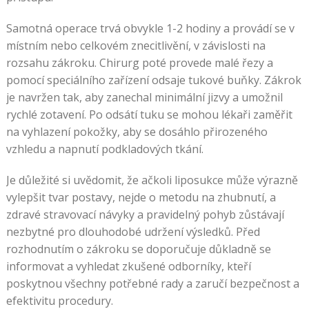
Samotná operace trvá obvykle 1-2 hodiny a provádí se v
místním nebo celkovém znecitlivění, v závislosti na
rozsahu zákroku. Chirurg poté provede malé řezy a
pomocí speciálního zařízení odsaje tukové buňky. Zákrok
je navržen tak, aby zanechal minimální jizvy a umožnil
rychlé zotavení. Po odsátí tuku se mohou lékaři zaměřit
na vyhlazení pokožky, aby se dosáhlo přirozeného
vzhledu a napnutí podkladových tkání.
Je důležité si uvědomit, že ačkoli liposukce může výrazně
vylepšit tvar postavy, nejde o metodu na zhubnutí, a
zdravé stravovací návyky a pravidelný pohyb zůstávají
nezbytné pro dlouhodobé udržení výsledků. Před
rozhodnutím o zákroku se doporučuje důkladně se
informovat a vyhledat zkušené odborníky, kteří
poskytnou všechny potřebné rady a zaručí bezpečnost a
efektivitu procedury.