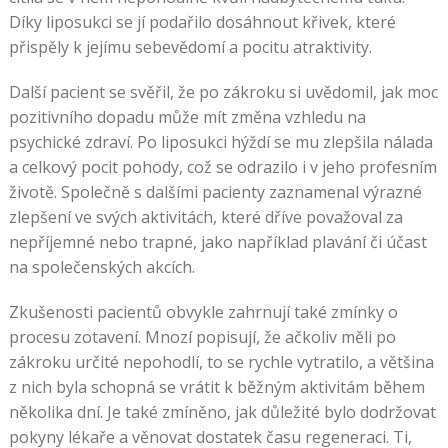
Díky liposukci se jí podařilo dosáhnout křivek, které
přispěly k jejímu sebevědomí a pocitu atraktivity.
Další pacient se svěřil, že po zákroku si uvědomil, jak moc
pozitivního dopadu může mít změna vzhledu na
psychické zdraví. Po liposukci hýždí se mu zlepšila nálada
a celkový pocit pohody, což se odrazilo i v jeho profesním
životě. Společně s dalšími pacienty zaznamenal výrazné
zlepšení ve svých aktivitách, které dříve považoval za
nepříjemné nebo trapné, jako například plavání či účast
na společenských akcích.
Zkušenosti pacientů obvykle zahrnují také zmínky o
procesu zotavení. Mnozí popisují, že ačkoliv měli po
zákroku určité nepohodlí, to se rychle vytratilo, a většina
z nich byla schopná se vrátit k běžným aktivitám během
několika dní. Je také zmíněno, jak důležité bylo dodržovat
pokyny lékaře a věnovat dostatek času regeneraci. Ti,