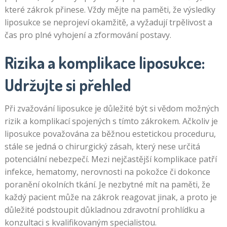
které zákrok přinese. Vždy mějte na paměti, že výsledky
liposukce se neprojeví okamžitě, a vyžadují trpělivost a
čas pro plné vyhojení a zformování postavy.
Rizika a komplikace liposukce:
Udržujte si přehled
Při zvažování liposukce je důležité být si vědom možných
rizik a komplikací spojených s tímto zákrokem. Ačkoliv je
liposukce považována za běžnou estetickou proceduru,
stále se jedná o chirurgický zásah, který nese určitá
potenciální nebezpečí. Mezi nejčastější komplikace patří
infekce, hematomy, nerovnosti na pokožce či dokonce
poranění okolních tkání. Je nezbytné mít na paměti, že
každý pacient může na zákrok reagovat jinak, a proto je
důležité podstoupit důkladnou zdravotní prohlídku a
konzultaci s kvalifikovaným specialistou.