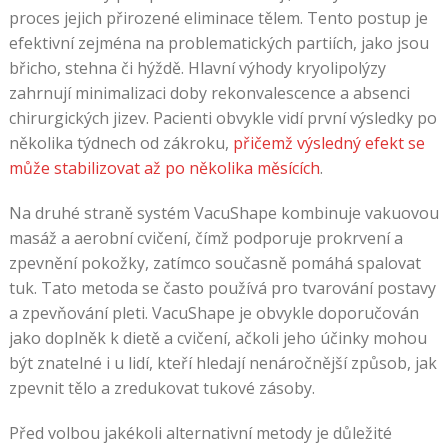
proces jejich přirozené eliminace tělem. Tento postup je
efektivní zejména na problematických partiích, jako jsou
břicho, stehna či hýždě. Hlavní výhody kryolipolýzy
zahrnují minimalizaci doby rekonvalescence a absenci
chirurgických jizev. Pacienti obvykle vidí první výsledky po
několika týdnech od zákroku,
přičemž výsledný efekt se
může stabilizovat až po několika měsících
.
Na druhé straně systém VacuShape kombinuje vakuovou
masáž a aerobní cvičení, čímž podporuje prokrvení a
zpevnění pokožky, zatímco současně pomáhá spalovat
tuk. Tato metoda se často používá pro tvarování postavy
a zpevňování pleti. VacuShape je obvykle doporučován
jako doplněk k dietě a cvičení, ačkoli jeho účinky mohou
být znatelné i u lidí, kteří hledají nenáročnější způsob, jak
zpevnit tělo a zredukovat tukové zásoby.
Před volbou jakékoli alternativní metody je důležité