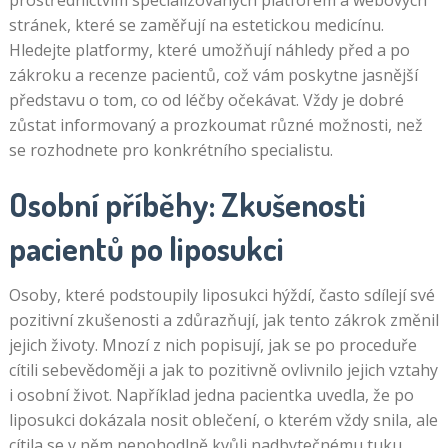
prostřednictvím specializovaných platforem a webových
stránek, které se zaměřují na estetickou medicínu.
Hledejte platformy, které umožňují náhledy před a po
zákroku a recenze pacientů, což vám poskytne jasnější
představu o tom, co od léčby očekávat. Vždy je dobré
zůstat informovaný a prozkoumat různé možnosti, než
se rozhodnete pro konkrétního specialistu.
Osobní příběhy: Zkušenosti
pacientů po liposukci
Osoby, které podstoupily liposukci hýždí, často sdílejí své
pozitivní zkušenosti a zdůrazňují, jak tento zákrok změnil
jejich životy. Mnozí z nich popisují, jak se po proceduře
cítili sebevědoměji a jak to pozitivně ovlivnilo jejich vztahy
i osobní život. Například jedna pacientka uvedla, že po
liposukci dokázala nosit oblečení, o kterém vždy snila, ale
cítila se v něm nepohodlně kvůli nadbytečnému tuku.