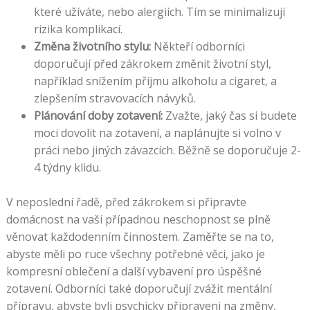
které užíváte, nebo alergiích. Tím se minimalizují
rizika komplikací.
Změna životního stylu:
Někteří odborníci
doporučují před zákrokem změnit životní styl,
například snížením příjmu alkoholu a cigaret, a
zlepšením stravovacích návyků.
Plánování doby zotavení:
Zvažte, jaký čas si budete
moci dovolit na zotavení, a naplánujte si volno v
práci nebo jiných závazcích. Běžně se doporučuje 2-
4 týdny klidu.
V neposlední řadě, před zákrokem si připravte
domácnost na vaši případnou neschopnost se plně
věnovat každodenním činnostem. Zaměřte se na to,
abyste měli po ruce všechny potřebné věci, jako je
kompresní oblečení a další vybavení pro úspěšné
zotavení. Odborníci také doporučují zvážit mentální
přípravu, abyste byli psychicky připraveni na změny,