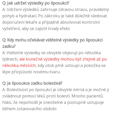
Q: Jak udržet výsledky po liposukci?
A: Udržení výsledků zahrnuje zdravou stravu, pravidelný
pohyb a hydrataci. Po zákroku je také důležité sledovat
doporučení lékaře a případně absolvovat kontrolní
vyšetření, aby se zajistil trvalý efekt.
Q: Kdy mohu očekávat viditelné výsledky po liposukci
zadku?
A: Viditelné výsledky se obvykle objevují po několika
týdnech,
ale konečné výsledky mohou být zřejmé až po
několika měsících
, kdy otok plně ustoupí a pokožka se
lépe přizpůsobí novému tvaru.
Q: Je liposukce zadku bolestivá?
A: Bolestivost po liposukci je obvykle mírná a je možné ji
zvládnout pomocí léků proti bolesti. Mnoho pacientů
hlásí, že nepohodlí je snesitelné a postupně ustupuje
během zotavovacího období.