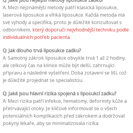
Q: Jaké jsou nejlepší metody liposukce zadku?
A: Mezi nejznámější metody patří klasická liposukce,
laserová liposukce a vlhká liposukce. Každá metoda má
své výhody a specifika, proto je důležité konzultovat s
odborníkem,
který doporučí nejvhodnější techniku podle
individuálních potřeb pacienta
.
Q: Jak dlouho trvá liposukce zadku?
A: Samotný zákrok liposukce obvykle trvá 1 až 2 hodiny,
ale celkový čas na klinice může být delší, zahrnující
přípravu a následné vyšetření. Doba zotavení se liší, což
je důležité projednat se specialistou.
Q: Jaké jsou hlavní rizika spojená s liposukcí zadku?
A: Mezi rizika patří infekce, hematomy, deformity kůže a
přetrvávající otoky. Je klíčové informovat se o všech
potenciálních komplikacích před zákrokem a dodržovat
pokyny lékaře, aby se minimalizovala rizika.