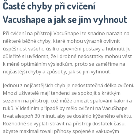
Časté chyby při cvičení
Vacushape a jak se jim vyhnout
Při cvičení na přístroji VacuShape lze snadno narazit na
některé běžné chyby, které mohou výrazně ovlivnit
úspěšnost vašeho úsilí o zpevnění postavy a hubnutí. Je
důležité si uvědomit, že i drobné nedostatky mohou vést
k méně optimálním výsledkům, proto se zaměříme na
nejčastější chyby a způsoby, jak se jim vyhnout.
Jednou z nejčastějších chyb je nedostatečná délka cvičení.
Mnozí uživatelé mají tendenci se spokojit s krátkým
sezením na přístroji, což může omezit spalování kalorií a
tuků. V ideálním případě by mělo cvičení na VacuShape
trvat alespoň 30 minut, aby se dosáhlo kýženého efektu.
Rozhodně se vyplatí strávit na přístroji dostatek času,
abyste maximalizovali přínosy spojené s vakuovým