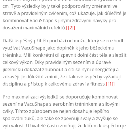
cm. Tyto výsledky byly také podporovány změnami ve
stravě a pravidelným cvičením, což ukazuje, jak důležité je
kombinovat VacuShape s jinými zdravými návyky pro
dosažení maximálních efektů.
[[2]]
Další úspěšný příběh pochází od muže, který se rozhodl
využívat VacuShape jako doplněk k jeho běžeckému
tréninku. Měl konkrétní cíl zpevnit dolní část těla a zlepšit
celkový výkon. Díky pravidelným sezením a úpravě
jídelníčku dokázal zhubnout a cítí se nyní energičtěji a
zdravěji. Je důležité zmínit, že i takové úspěchy vyžadují
disciplínu a přístup k celkovému zdraví a fitness.
[[1]]
Pro maximalizaci výsledků se doporučuje kombinovat
sezení na VacuShape s aerobním tréninkem a silovými
cviky. Tímto způsobem se nejen dosahuje lepšího
spalování tuků, ale také se zpevňují svaly a zvyšuje se
vytrvalost. Uživatelé často zmiňují, že klíčem k úspěchu je