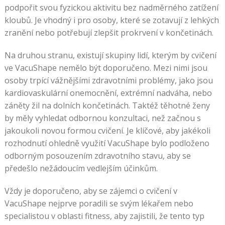
podpořit svou fyzickou aktivitu bez nadměrného zatížení
kloubů. Je vhodný i pro osoby, které se zotavují z lehkých
zranění nebo potřebují zlepšit prokrvení v končetinách.
Na druhou stranu, existují skupiny lidí, kterým by cvičení
ve VacuShape nemělo být doporučeno. Mezi nimi jsou
osoby trpící vážnějšími zdravotními problémy, jako jsou
kardiovaskulární onemocnění, extrémní nadváha, nebo
záněty žil na dolních končetinách. Taktéž těhotné ženy
by měly vyhledat odbornou konzultaci, než začnou s
jakoukoli novou formou cvičení. Je klíčové, aby jakékoli
rozhodnutí ohledně využití VacuShape bylo podloženo
odborným posouzením zdravotního stavu, aby se
předešlo nežádoucím vedlejším účinkům.
Vždy je doporučeno, aby se zájemci o cvičení v
VacuShape nejprve poradili se svým lékařem nebo
specialistou v oblasti fitness, aby zajistili, že tento typ