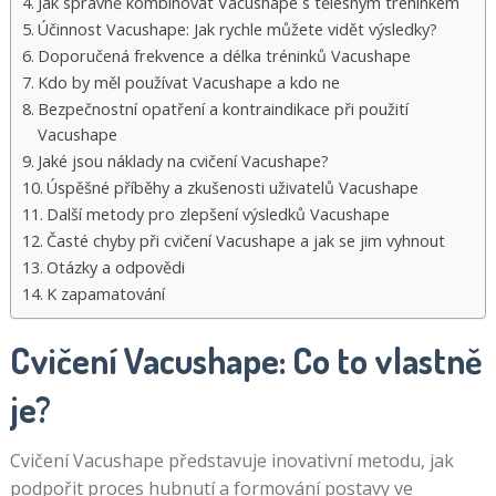
Jak správně kombinovat Vacushape s tělesným tréninkem
Účinnost Vacushape: Jak rychle můžete vidět výsledky?
Doporučená frekvence a délka tréninků Vacushape
Kdo by měl používat Vacushape a kdo ne
Bezpečnostní opatření a kontraindikace při použití
Vacushape
Jaké jsou náklady na cvičení Vacushape?
Úspěšné příběhy a zkušenosti uživatelů Vacushape
Další metody pro zlepšení výsledků Vacushape
Časté chyby při cvičení Vacushape a jak se jim vyhnout
Otázky a odpovědi
K zapamatování
Cvičení Vacushape: Co to vlastně
je?
Cvičení Vacushape představuje inovativní metodu, jak
podpořit proces hubnutí a formování postavy ve