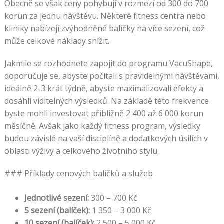
Obecně se však ceny pohybují v rozmezí od 300 do 700
korun za jednu návštěvu. Některé fitness centra nebo
kliniky nabízejí zvýhodněné balíčky na více sezení, což
může celkové náklady snížit.
Jakmile se rozhodnete zapojit do programu VacuShape,
doporučuje se, abyste počítali s pravidelnými návštěvami,
ideálně 2-3 krát týdně, abyste maximalizovali efekty a
dosáhli viditelných výsledků. Na základě této frekvence
byste mohli investovat přibližně 2 400 až 6 000 korun
měsíčně. Avšak jako každý fitness program, výsledky
budou závislé na vaší disciplíně a dodatkových úsilích v
oblasti výživy a celkového životního stylu.
### Příklady cenových balíčků a služeb
Jednotlivé sezení:
300 – 700 Kč
5 sezení (balíček):
1 350 – 3 000 Kč
10 sezení (balíček):
2 500 – 5 000 Kč