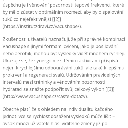
úspěchu je i věnování pozornosti tepové frekvenci, které
by mělo zůstat v optimálním rozmezí, aby bylo spalování
tuků co nejefektivnější [[2]]
(https://institutzdravi.cz/vacushape/).
Zkušenosti uživatelů naznačují, že při správné kombinaci
Vacushape s jinými formami cvičení, jako je posilování
nebo aerobik, mohou být výsledky vidět mnohem rychleji.
Ukazuje se, že synergii mezi těmito aktivitami přispívá
nejen k rychlejšímu odbourávání tuků, ale také k lepšímu
prokrvení a regeneraci svalů. Udržováním pravidelných
intervalů mezi tréninky a věnováním pozornosti
hydrataci se snažte podpořit svůj celkový výkon [[3]]
(http://www.vacushape.cz/caste-dotazy).
Obecně platí, že s ohledem na individualitu každého
jednotlivce se rychlost dosažení výsledků může lišit –
avšak mnozí uživatelé hlásí viditelné změny již po