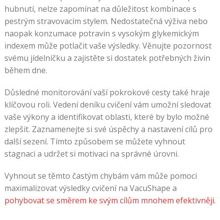
hubnutí, nelze zapomínat na důležitost kombinace s
pestrým stravovacím stylem. Nedostatečná výživa nebo
naopak konzumace potravin s vysokým glykemickým
indexem může potlačit vaše výsledky. Věnujte pozornost
svému jídelníčku a zajistěte si dostatek potřebných živin
během dne.
Důsledné monitorování vaší pokrokové cesty také hraje
klíčovou roli. Vedení deníku cvičení vám umožní sledovat
vaše výkony a identifikovat oblasti, které by bylo možné
zlepšit. Zaznamenejte si své úspěchy a nastavení cílů pro
další sezení. Tímto způsobem se můžete vyhnout
stagnaci a udržet si motivaci na správné úrovni.
Vyhnout se těmto častým chybám vám může pomoci
maximalizovat výsledky cvičení na VacuShape a
pohybovat se směrem ke svým cílům mnohem efektivněji
.