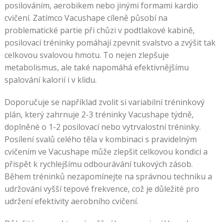
posilováním, aerobikem nebo jinými formami kardio
cvičení. Zatímco Vacushape cíleně působí na
problematické partie při chůzi v podtlakové kabině,
posilovací tréninky pomáhají zpevnit svalstvo a zvýšit tak
celkovou svalovou hmotu. To nejen zlepšuje
metabolismus, ale také napomáhá efektivnějšímu
spalování kalorií i v klidu.
Doporučuje se například zvolit si variabilní tréninkový
plán, který zahrnuje 2-3 tréninky Vacushape týdně,
doplněné o 1-2 posilovací nebo vytrvalostní tréninky.
Posílení svalů celého těla v kombinaci s pravidelným
cvičením ve Vacushape může zlepšit celkovou kondici a
přispět k rychlejšímu odbourávání tukových zásob.
Během tréninků nezapomínejte na správnou techniku a
udržování vyšší tepové frekvence, což je důležité pro
udržení efektivity aerobního cvičení.