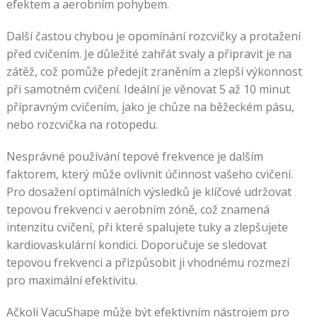
efektem a aerobním pohybem.
Další častou chybou je opomínání rozcvičky a protažení
před cvičením. Je důležité zahřát svaly a připravit je na
zátěž, což pomůže předejít zraněním a zlepší výkonnost
při samotném cvičení. Ideální je věnovat 5 až 10 minut
přípravným cvičením, jako je chůze na běžeckém pásu,
nebo rozcvička na rotopedu.
Nesprávné používání tepové frekvence je dalším
faktorem, který může ovlivnit účinnost vašeho cvičení.
Pro dosažení optimálních výsledků je klíčové udržovat
tepovou frekvenci v aerobním zóně, což znamená
intenzitu cvičení, při které spalujete tuky a zlepšujete
kardiovaskulární kondici. Doporučuje se sledovat
tepovou frekvenci a přizpůsobit ji vhodnému rozmezí
pro maximální efektivitu.
Ačkoli VacuShape může být efektivním nástrojem pro