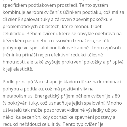
specifickém podtlakovém prostředí. Tento systém
kombinuje aerobní cvičení s účinkem podtlaku, což má za
cíl cíleně spalovat tuky a zároveň zpevnit pokožku v
problematických oblastech, které mohou trpět
celulitidou. Během cvičení, které se obvykle odehrává na
běžeckém pásu nebo crossovém trenažéru, se tělo
pohybuje ve speciální podtlakové kabině. Tento způsob
tréninku přináší nejen efektivní redukci tělesné
hmotnosti, ale také zvyšuje prokrvení pokožky a přispívá
k její elasticitě.
Podle principů Vacushape je kladou důraz na kombinaci
pohybu a podtlaku, což má pozitivní vliv na
metabolismus. Energetický příjem během cvičení je z 80
% pokrýván tuky, což usnadňuje jejich spalování. Mnoho
uživatelů tak může pozorovat viditelné výsledky už po
několika sezeních, kdy dochází ke zpevnění postavy a
redukci nežádoucí celulitidy. Tento typ cvičení je