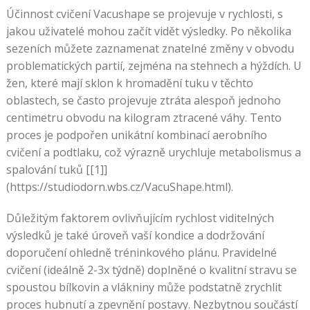
Účinnost cvičení Vacushape se projevuje v rychlosti, s
jakou uživatelé mohou začít vidět výsledky. Po několika
sezeních můžete zaznamenat znatelné změny v obvodu
problematických partií, zejména na stehnech a hýždích. U
žen, které mají sklon k hromadění tuku v těchto
oblastech, se často projevuje ztráta alespoň jednoho
centimetru obvodu na kilogram ztracené váhy. Tento
proces je podpořen unikátní kombinací aerobního
cvičení a podtlaku, což výrazně urychluje metabolismus a
spalování tuků [[1]]
(https://studiodorn.wbs.cz/VacuShape.html).
Důležitým faktorem ovlivňujícím rychlost viditelných
výsledků je také úroveň vaší kondice a dodržování
doporučení ohledně tréninkového plánu. Pravidelné
cvičení (ideálně 2-3x týdně) doplněné o kvalitní stravu se
spoustou bílkovin a vlákniny může podstatně zrychlit
proces hubnutí a zpevnění postavy. Nezbytnou součástí