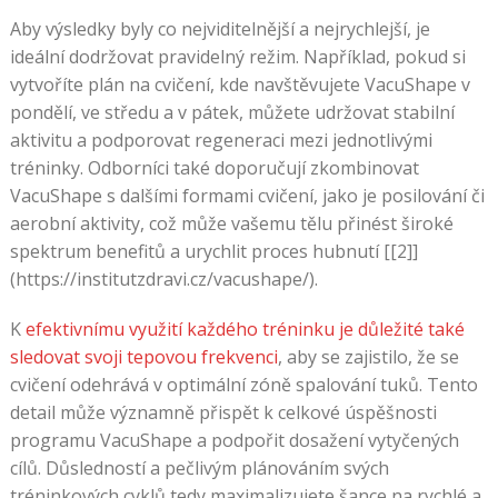
Aby výsledky byly co nejviditelnější a nejrychlejší, je
ideální dodržovat pravidelný režim. Například, pokud si
vytvoříte plán na cvičení, kde navštěvujete VacuShape v
pondělí, ve středu a v pátek, můžete udržovat stabilní
aktivitu a podporovat regeneraci mezi jednotlivými
tréninky. Odborníci také doporučují zkombinovat
VacuShape s dalšími formami cvičení, jako je posilování či
aerobní aktivity, což může vašemu tělu přinést široké
spektrum benefitů a urychlit proces hubnutí [[2]]
(https://institutzdravi.cz/vacushape/).
K
efektivnímu využití každého tréninku je důležité také
sledovat svoji tepovou frekvenci
, aby se zajistilo, že se
cvičení odehrává v optimální zóně spalování tuků. Tento
detail může významně přispět k celkové úspěšnosti
programu VacuShape a podpořit dosažení vytyčených
cílů. Důsledností a pečlivým plánováním svých
tréninkových cyklů tedy maximalizujete šance na rychlé a