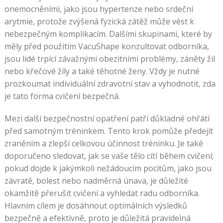
onemocněními, jako jsou hypertenze nebo srdeční
arytmie, protože zvýšená fyzická zátěž může vést k
nebezpečným komplikacím. Dalšími skupinami, které by
měly před použitím VacuShape konzultovat odborníka,
jsou lidé trpící závažnými obezitními problémy, záněty žil
nebo křečové žíly a také těhotné ženy. Vždy je nutné
prozkoumat individuální zdravotní stav a vyhodnotit, zda
je tato forma cvičení bezpečná.
Mezi další bezpečnostní opatření patří důkladné ohřátí
před samotným tréninkem. Tento krok pomůže předejít
zraněním a zlepší celkovou účinnost tréninku. Je také
doporučeno sledovat, jak se vaše tělo cítí během cvičení;
pokud dojde k jakýmkoli nežádoucím pocitům, jako jsou
závratě, bolest nebo nadměrná únava, je důležité
okamžitě přerušit cvičení a vyhledat radu odborníka.
Hlavním cílem je dosáhnout optimálních výsledků
bezpečně a efektivně, proto je důležitá pravidelná