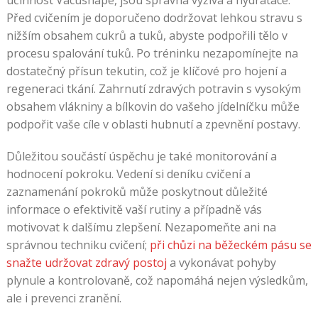
Před cvičením je doporučeno dodržovat lehkou stravu s
nižším obsahem cukrů a tuků, abyste podpořili tělo v
procesu spalování tuků. Po tréninku nezapomínejte na
dostatečný přísun tekutin, což je klíčové pro hojení a
regeneraci tkání. Zahrnutí zdravých potravin s vysokým
obsahem vlákniny a bílkovin do vašeho jídelníčku může
podpořit vaše cíle v oblasti hubnutí a zpevnění postavy.
Důležitou součástí úspěchu je také monitorování a
hodnocení pokroku. Vedení si deníku cvičení a
zaznamenání pokroků může poskytnout důležité
informace o efektivitě vaší rutiny a případně vás
motivovat k dalšímu zlepšení. Nezapomeňte ani na
správnou techniku cvičení;
při chůzi na běžeckém pásu se
snažte udržovat zdravý postoj
a vykonávat pohyby
plynule a kontrolovaně, což napomáhá nejen výsledkům,
ale i prevenci zranění.