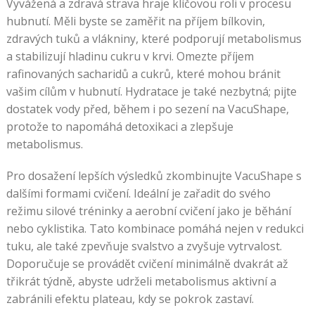
Vyvážená a zdravá strava hraje klíčovou roli v procesu
hubnutí. Měli byste se zaměřit na příjem bílkovin,
zdravých tuků a vlákniny, které podporují metabolismus
a stabilizují hladinu cukru v krvi. Omezte příjem
rafinovaných sacharidů a cukrů, které mohou bránit
vašim cílům v hubnutí. Hydratace je také nezbytná; pijte
dostatek vody před, během i po sezení na VacuShape,
protože to napomáhá detoxikaci a zlepšuje
metabolismus.
Pro dosažení lepších výsledků zkombinujte VacuShape s
dalšími formami cvičení. Ideální je zařadit do svého
režimu silové tréninky a aerobní cvičení jako je běhání
nebo cyklistika. Tato kombinace pomáhá nejen v redukci
tuku, ale také zpevňuje svalstvo a zvyšuje vytrvalost.
Doporučuje se provádět cvičení minimálně dvakrát až
třikrát týdně, abyste udrželi metabolismus aktivní a
zabránili efektu plateau, kdy se pokrok zastaví.