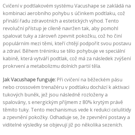
Cvičení v podtlakovém systému Vacushape se zakládá na
kombinaci aerobního pohybu s účinkem podtlaku, což
přináší řadu zdravotních a estetických výhod. Tento
revoluční přístup je cíleně navržen tak, aby pomohl
spalovat tuky a zároveň zpevnit pokožku, což ho činí
populárním mezi těmi, kteří chtějí podpořit svou postavu
a zdraví. Během tréninku se tělo pohybuje ve speciální
kabině, která vytváří podtlak, což má za následek zvýšení
prokrvení a metabolizmu dolních partií těla.
Jak Vacushape funguje:
Při cvičení na běžeckém pásu
nebo crossovém trenažéru v podtlaku dochází k aktivaci
tukových buněk, jež jsou následně rozloženy a
spalovány, s energickým příjmem z 80% krytým právě
těmito tuky. Tento mechanismus vede k redukci celulitidy
a zpevnění pokožky. Odhaduje se, že zpevnění postavy a
viditelné výsledky se objevují již po několika sezeních.