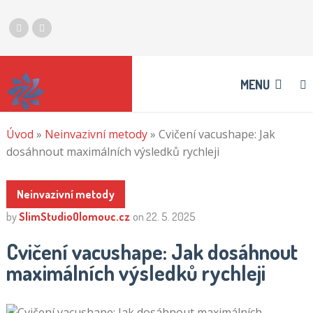
MENU
Úvod
»
Neinvazivní metody
»
Cvičení vacushape: Jak
dosáhnout maximálních výsledků rychleji
Neinvazivní metody
by
SlimStudioOlomouc.cz
on
22. 5. 2025
Cvičení vacushape: Jak dosáhnout
maximálních výsledků rychleji