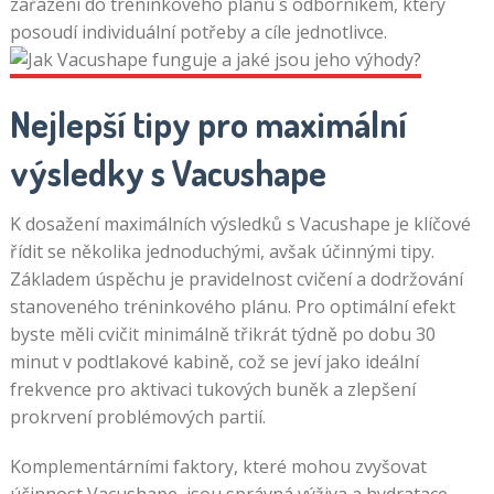
zařazení do tréninkového plánu s odborníkem, který
posoudí individuální potřeby a cíle jednotlivce.
Nejlepší tipy pro maximální
výsledky s Vacushape
K dosažení maximálních výsledků s Vacushape je klíčové
řídit se několika jednoduchými, avšak účinnými tipy.
Základem úspěchu je pravidelnost cvičení a dodržování
stanoveného tréninkového plánu. Pro optimální efekt
byste měli cvičit minimálně třikrát týdně po dobu 30
minut v podtlakové kabině, což se jeví jako ideální
frekvence pro aktivaci tukových buněk a zlepšení
prokrvení problémových partií.
Komplementárními faktory, které mohou zvyšovat
účinnost Vacushape, jsou správná výživa a hydratace.