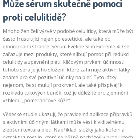
Může sérum skutečně pomoci
proti celulitidě?
Mnoho žen čelí výzvě v podobě celulitidy, která může být
často frustrující nejen po estetické, ale také po
emocionální stránce. Sérum Eveline Slim Extreme 4D se
zařazuje mezi produkty, které slibují pomoc při redukci
celulitidy a zpevnění pleti. Klíčovým prvkem účinnosti
tohoto séra je jeho složení, které zahrnuje aktivní látky
známé pro své pozitivní účinky na pleť. Tyto látky
nejenom, že stimulují prokrvení, ale také přispívají k
rozkladu tukových buněk, což je důležité pro zjemnění
vzhledu „pomerančové kůže“.
Vědecké studie ukazují, že pravidelná aplikace přípravků
s aktivními účinnými látkami může vést k viditelnému
zlepšení textura pleti. Například, složky jako kofein a
extrakty z rostlin, které se běžně nacházejí v produktech