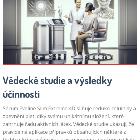
Vědecké studie a výsledky
účinnosti
Sérum Eveline Slim Extreme 4D slibuje redukci celulitidy a
zpevnění pleti díky svému unikátnímu složení, které
zahrnuje řadu aktivních látek. Vědecké studie ukazují, že
pravidelná aplikace přípravků obsahujících některé z
těchto složek může vést k významnému zlepšení vzhledu