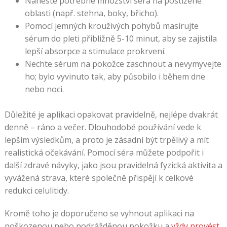
Naneste potřebné množství séra na postižené
oblasti (např. stehna, boky, břicho).
Pomocí jemných krouživých pohybů masírujte
sérum do pleti přibližně 5-10 minut, aby se zajistila
lepší absorpce a stimulace prokrvení.
Nechte sérum na pokožce zaschnout a nevymyvejte
ho; bylo vyvinuto tak, aby působilo i během dne
nebo noci.
Důležité je aplikaci opakovat pravidelně, nejlépe dvakrát
denně – ráno a večer. Dlouhodobé používání vede k
lepším výsledkům, a proto je zásadní být trpělivý a mít
realistická očekávání. Pomocí séra můžete podpořit i
další zdravé návyky, jako jsou pravidelná fyzická aktivita a
vyvážená strava, které společně přispějí k celkové
redukci celulitidy.
Kromě toho je doporučeno se vyhnout aplikaci na
poškozenou nebo podrážděnou pokožku a
vždy provést