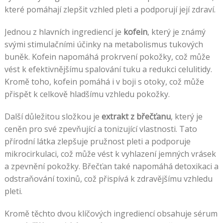
které pomáhají zlepšit vzhled pleti a podporují její zdraví.
Jednou z hlavních ingrediencí je
kofein
, který je známý
svými stimulačními účinky na metabolismus tukových
buněk. Kofein napomáhá prokrvení pokožky, což může
vést k efektivnějšímu spalování tuku a redukci celulitidy.
Kromě toho, kofein pomáhá i v boji s otoky, což může
přispět k celkově hladšímu vzhledu pokožky.
Další důležitou složkou je
extrakt z břečťanu
, který je
ceněn pro své zpevňující a tonizující vlastnosti. Tato
přírodní látka zlepšuje pružnost pleti a podporuje
mikrocirkulaci, což může vést k vyhlazení jemných vrásek
a zpevnění pokožky. Břečťan také napomáhá detoxikaci a
odstraňování toxinů, což přispívá k zdravějšímu vzhledu
pleti.
Kromě těchto dvou klíčových ingrediencí obsahuje sérum