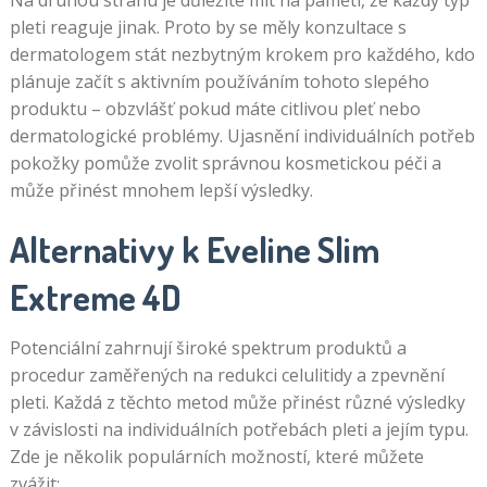
Na druhou stranu je důležité mít na paměti, že každý typ
pleti reaguje jinak. Proto by se měly konzultace s
dermatologem stát nezbytným krokem pro každého, kdo
plánuje začít s aktivním používáním tohoto slepého
produktu – obzvlášť pokud máte citlivou pleť nebo
dermatologické problémy. Ujasnění individuálních potřeb
pokožky pomůže zvolit správnou kosmetickou péči a
může přinést mnohem lepší výsledky.
Alternativy k Eveline Slim
Extreme 4D
Potenciální zahrnují široké spektrum produktů a
procedur zaměřených na redukci celulitidy a zpevnění
pleti. Každá z těchto metod může přinést různé výsledky
v závislosti na individuálních potřebách pleti a jejím typu.
Zde je několik populárních možností, které můžete
zvážit: