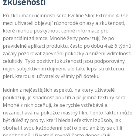
zkušenosti
Při zkoumání účinnosti séra Eveline Slim Extreme 4D se
mezi uživateli objevují různorodé ohlasy a zkušenosti,
které mohou poskytnout cenné informace pro
potenciální zájemce. Mnohé ženy potvrzují, že po
pravidelné aplikaci produktu, často po dobu 4 až 6 týdnů,
začaly pozorovat zpevnění pokožky a snížení viditelnosti
celulitidy. Tyto pozitivní zkušenosti jsou podporovány
nejen subjektivním dojmem, ale také lepší strukturou
pleti, kterou si uživatelky všimly při doteku.
Jedním z nejčastějších aspektů, na který uživatelé
poukazují, je snadnost použití a příjemná textury séra.
Mnohé z nich oceňují, že se rychle vstřebává a
nezanechává na pokožce mastný film. Tento faktor může
být důležitý pro ty, kteří hledají efektivní způsob, jak
obohatit svou každodenní péči o pleť, aniž by se cítili
nepohodlně. Uživatelé rovněž často doporučují