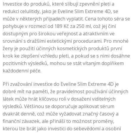
Investice do produků, které slibují zpevnění pleti a
redukci celulitidy, jako je Eveline Slim Extreme 4D, se
může v některých případech vyplatit. Cena tohoto séra se
pohybuje v rozmezí od 189 Kč za 250 ml, což jej činí
dostupným pro širokou veřejnost a atraktivním ve
srovnání s dražšími estetickými procedurami. Pro mnohé
ženy je použití účinných kosmetických produktů první
krok ke zlepšení vzhledu pleti, a pokud se s nimi dosáhne
pozitivních výsledků, mohou se stát vítaným doplňkem
každodenní péče.
Při zvažování investice do Eveline Slim Extreme 4D je
dobré mít na paměti, že pravidelnost používání účinných
látek může hrát klíčovou roli v dosažení viditelných
výsledků. Většinou se doporučuje aplikovat sérum
dvakrát denně, což může vyžadovat značný časový a
finanční závazek, ale přináší to možnost proměny,
kterou lze brát jako investici do sebevědomí a osobní