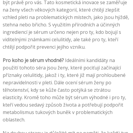
být právě pro vás. Tato kosmetická inovace se zaměřuje
na ženy všech věkových kategorií, které chtějí zlepšit
vzhled pleti na problematických místech, jako jsou hýždě,
stehna nebo břicho. S využitím přírodních a účinných
ingrediencí je sérum určeno nejen pro ty, kdo bojují s
viditelnými známkami celulitidy, ale také pro ty, kteří
chtějí podpořit prevenci jejího vzniku.
Pro koho je sérum vhodné?
Ideálními kandidáty na
použití tohoto séra jsou ženy, které pociťují začínající
příznaky celulitidy, jakož i ty, které již mají prohloubené
nepravidelnosti v pleti. Dále ocení sérum ženy po
těhotenství, kdy se kůže často potýká se ztrátou
elasticity. Kromě toho může být sérum výhodné i pro ty,
kteří vedou sedavý způsob života a potřebují podpořit
metabolismus tukových buněk v problematických
oblastech.