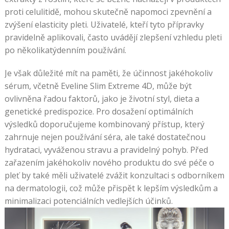
proti celulitidě, mohou skutečně napomoci zpevnění a
zvýšení elasticity pleti. Uživatelé, kteří tyto přípravky
pravidelně aplikovali, často uvádějí zlepšení vzhledu pleti
po několikatýdenním používání.
Je však důležité mít na paměti, že účinnost jakéhokoliv
sérum, včetně Eveline Slim Extreme 4D, může být
ovlivněna řadou faktorů, jako je životní styl, dieta a
genetické predispozice. Pro dosažení optimálních
výsledků doporučujeme kombinovaný přístup, který
zahrnuje nejen používání séra, ale také dostatečnou
hydrataci, vyváženou stravu a pravidelný pohyb. Před
zařazením jakéhokoliv nového produktu do své péče o
pleť by také měli uživatelé zvážit konzultaci s odborníkem
na dermatologii, což může přispět k lepším výsledkům a
minimalizaci potenciálních vedlejších účinků.