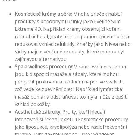
Kosmetické krémy a séra:
Mnoho značek nabízí
produkty s podobnými účinky jako Eveline Slim
Extreme 4D. Například krémy obsahující kofein,
retinol nebo algináty mohou pomoci zpevnit pleť a
redukovat vzhled celulitidy. Značky jako Nivea nebo
Vichy mají osvědčené produkty, které mohou být
zajímavou alternativou.
Spa a wellness procedury:
V rámci wellness center
jsou k dispozici masáže a zábaly, které mohou
podpořit prokrvení a uvolnění napětí ve svalech,
což vede ke zpevnění pleti. Například lymfatická
masáž pomáhá odstraňovat toxiny a může zlepšit
vzhled pokožky.
Aesthetické zákroky:
Pro ty, kteří hledají
intenzivnější řešení, existují kosmetické procedury
jako liposukce, kryolipolýza nebo radiofrekvenční
terapie. Tyto zákroky mohou sice vyžadovat