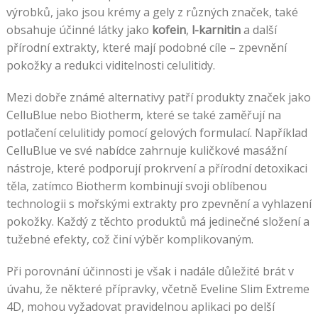
výrobků, jako jsou krémy a gely z různých značek, také
obsahuje účinné látky jako
kofein
,
l-karnitin
a další
přírodní extrakty, které mají podobné cíle – zpevnění
pokožky a redukci viditelnosti celulitidy.
Mezi dobře známé alternativy patří produkty značek jako
CelluBlue nebo Biotherm, které se také zaměřují na
potlačení celulitidy pomocí gelových formulací. Například
CelluBlue ve své nabídce zahrnuje kuličkové masážní
nástroje, které podporují prokrvení a přírodní detoxikaci
těla, zatímco Biotherm kombinují svoji oblíbenou
technologii s mořskými extrakty pro zpevnění a vyhlazení
pokožky. Každý z těchto produktů má jedinečné složení a
tužebné efekty, což činí výběr komplikovaným.
Při porovnání účinnosti je však i nadále důležité brát v
úvahu, že některé přípravky, včetně Eveline Slim Extreme
4D, mohou vyžadovat pravidelnou aplikaci po delší