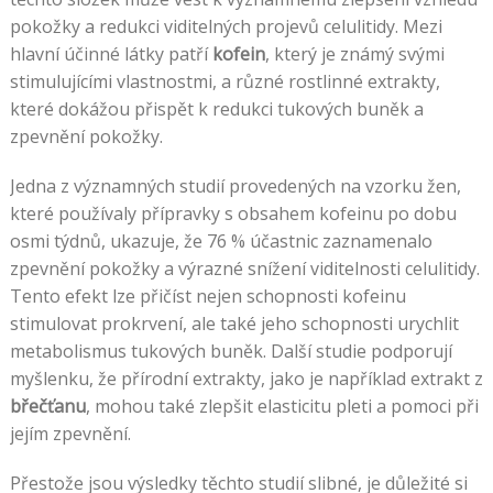
pokožky a redukci viditelných projevů celulitidy. Mezi
hlavní účinné látky patří
kofein
, který je známý svými
stimulujícími vlastnostmi, a různé rostlinné extrakty,
které dokážou přispět k redukci tukových buněk a
zpevnění pokožky.
Jedna z významných studií provedených na vzorku žen,
které používaly přípravky s obsahem kofeinu po dobu
osmi týdnů, ukazuje, že 76 % účastnic zaznamenalo
zpevnění pokožky a výrazné snížení viditelnosti celulitidy.
Tento efekt lze přičíst nejen schopnosti kofeinu
stimulovat prokrvení, ale také jeho schopnosti urychlit
metabolismus tukových buněk. Další studie podporují
myšlenku, že přírodní extrakty, jako je například extrakt z
břečťanu
, mohou také zlepšit elasticitu pleti a pomoci při
jejím zpevnění.
Přestože jsou výsledky těchto studií slibné, je důležité si