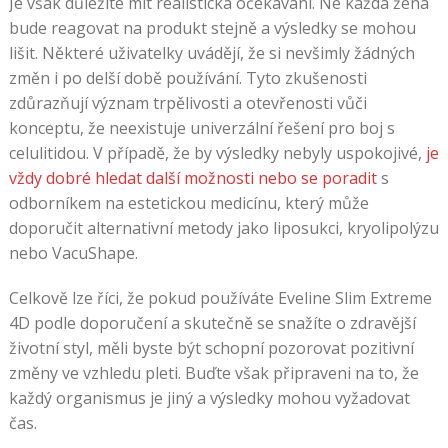
Je však důležité mít realistická očekávání. Ne každá žena
bude reagovat na produkt stejně a výsledky se mohou
lišit. Některé uživatelky uvádějí, že si nevšimly žádných
změn i po delší době používání. Tyto zkušenosti
zdůrazňují význam trpělivosti a otevřenosti vůči
konceptu, že neexistuje univerzální řešení pro boj s
celulitidou. V případě, že by výsledky nebyly uspokojivé,
je
vždy dobré hledat další možnosti nebo se poradit
s
odborníkem na estetickou medicínu, který může
doporučit alternativní metody jako liposukci, kryolipolýzu
nebo VacuShape.
Celkově lze říci, že pokud používáte Eveline Slim Extreme
4D podle doporučení a skutečně se snažíte o zdravější
životní styl, měli byste být schopní pozorovat pozitivní
změny ve vzhledu pleti. Buďte však připraveni na to, že
každý organismus je jiný a výsledky mohou vyžadovat
čas.