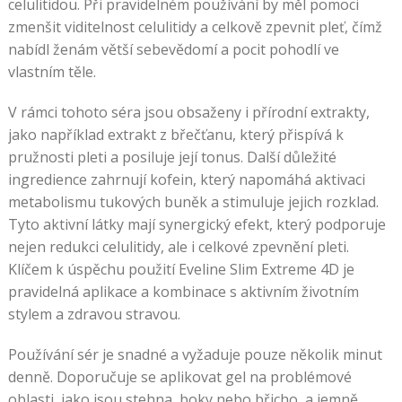
celulitidou. Při pravidelném používání by měl pomoci
zmenšit viditelnost celulitidy a celkově zpevnit pleť, čímž
nabídl ženám větší sebevědomí a pocit pohodlí ve
vlastním těle.
V rámci tohoto séra jsou obsaženy i přírodní extrakty,
jako například extrakt z břečťanu, který přispívá k
pružnosti pleti a posiluje její tonus. Další důležité
ingredience zahrnují kofein, který napomáhá aktivaci
metabolismu tukových buněk a stimuluje jejich rozklad.
Tyto aktivní látky mají synergický efekt, který podporuje
nejen redukci celulitidy, ale i celkové zpevnění pleti.
Klíčem k úspěchu použití Eveline Slim Extreme 4D je
pravidelná aplikace a kombinace s aktivním životním
stylem a zdravou stravou.
Používání sér je snadné a vyžaduje pouze několik minut
denně. Doporučuje se aplikovat gel na problémové
oblasti, jako jsou stehna, boky nebo břicho, a jemně