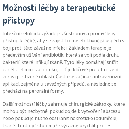
Možnosti léčby a terapeutické
přístupy
Infekční celulitida vyžaduje všestranný a promyšlený
přístup k léčbě, aby se zajistil co nejefektivnější úspěch v
boji proti této závažné infekci. Základem terapie je
především užívání
antibiotik
, která se volí podle druhu
bakterií, které infikují tkáně. Tyto léky pomáhají snížit
zánět a eliminovat infekci, což je klíčové pro obnovení
zdraví postižené oblasti. Často se začíná s intravenózní
aplikací, zejména u závažných případů, a následně se
přechází na perorální formy.
Další možností léčby zahrnuje
chirurgické zákroky
, které
mohou být nezbytné, pokud dojde k vytvoření abscesu
nebo pokud je nutné odstranit nekrotické (odumřelé)
tkáně. Tento přístup může výrazně urychlit proces