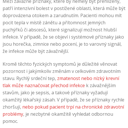
Mezi závažné příznaky, které by neměly být přehlíženy,
patří intenzivní bolest v postižené oblasti, která může být
doprovázena otokem a zarudnutím. Pacienti mohou mít
pocit tepla v místě zánětu a přítomnost jemných
puchýřků či abscesů, které signalizují možnost hlubší
infekce. V případě, že se objeví i systémové příznaky jako
jsou horečka, zimnice nebo pocení, je to varovný signál,
že infekce může být závažnější.
Kromě těchto fyzických symptomů je důležité věnovat
pozornost i jakýmkoliv změnám v celkovém zdravotním
stavu. Rychlý srdeční tep,
zmatenost nebo nízký krevní
tlak může naznačovat přechod infekce
k závažnějším
stavům, jako je sepsis, a takové příznaky vyžadují
okamžitý lékařský zásah. V případě, že se příznaky rychle
zhoršují,
nebo pokud pacient trpí na chronické zdravotní
problémy
, je nezbytné okamžitě vyhledat odbornou
pomoc.