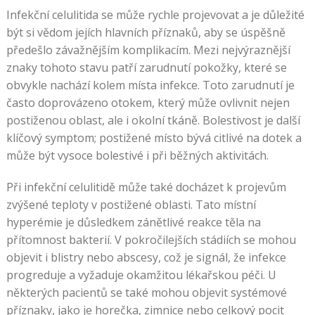
Infekční celulitida se může rychle projevovat a je důležité
být si vědom jejích hlavních příznaků, aby se úspěšně
předešlo závažnějším komplikacím. Mezi nejvýraznější
znaky tohoto stavu patří zarudnutí pokožky, které se
obvykle nachází kolem místa infekce. Toto zarudnutí je
často doprovázeno otokem, který může ovlivnit nejen
postiženou oblast, ale i okolní tkáně. Bolestivost je další
klíčový symptom; postižené místo bývá citlivé na dotek a
může být vysoce bolestivé i při běžných aktivitách.
Při infekční celulitidě může také docházet k projevům
zvýšené teploty v postižené oblasti. Tato místní
hyperémie je důsledkem zánětlivé reakce těla na
přítomnost bakterií. V pokročilejších stádiích se mohou
objevit i blistry nebo abscesy, což je signál, že infekce
progreduje a vyžaduje okamžitou lékařskou péči. U
některých pacientů se také mohou objevit systémové
příznaky, jako je horečka, zimnice nebo celkový pocit