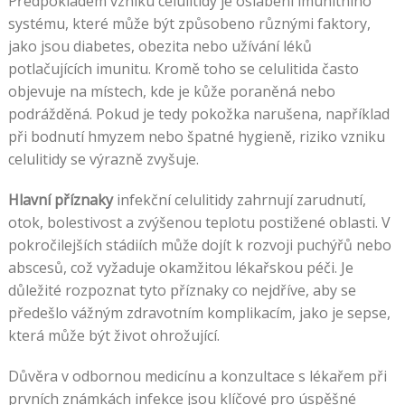
Předpokladem vzniku celulitidy je oslabení imunitního
systému, které může být způsobeno různými faktory,
jako jsou diabetes, obezita nebo užívání léků
potlačujících imunitu. Kromě toho se celulitida často
objevuje na místech, kde je kůže poraněná nebo
podrážděná. Pokud je tedy pokožka narušena, například
při bodnutí hmyzem nebo špatné hygieně, riziko vzniku
celulitidy se výrazně zvyšuje.
Hlavní příznaky
infekční celulitidy zahrnují zarudnutí,
otok, bolestivost a zvýšenou teplotu postižené oblasti. V
pokročilejších stádiích může dojít k rozvoji puchýřů nebo
abscesů, což vyžaduje okamžitou lékařskou péči. Je
důležité rozpoznat tyto příznaky co nejdříve, aby se
předešlo vážným zdravotním komplikacím, jako je sepse,
která může být život ohrožující.
Důvěra v odbornou medicínu a konzultace s lékařem při
prvních známkách infekce jsou klíčové pro úspěšné