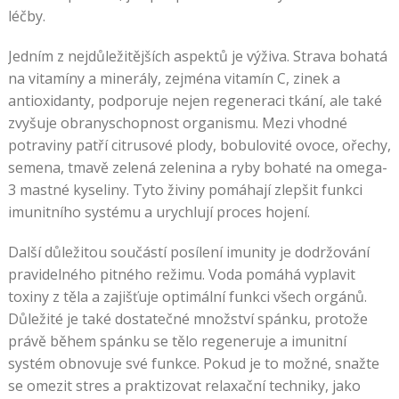
léčby.
Jedním z nejdůležitějších aspektů je výživa. Strava bohatá
na vitamíny a minerály, zejména vitamín C, zinek a
antioxidanty, podporuje nejen regeneraci tkání, ale také
zvyšuje obranyschopnost organismu. Mezi vhodné
potraviny patří citrusové plody, bobulovité ovoce, ořechy,
semena, tmavě zelená zelenina a ryby bohaté na omega-
3 mastné kyseliny. Tyto živiny pomáhají zlepšit funkci
imunitního systému a urychlují proces hojení.
Další důležitou součástí posílení imunity je dodržování
pravidelného pitného režimu. Voda pomáhá vyplavit
toxiny z těla a zajišťuje optimální funkci všech orgánů.
Důležité je také dostatečné množství spánku, protože
právě během spánku se tělo regeneruje a imunitní
systém obnovuje své funkce. Pokud je to možné, snažte
se omezit stres a praktizovat relaxační techniky, jako