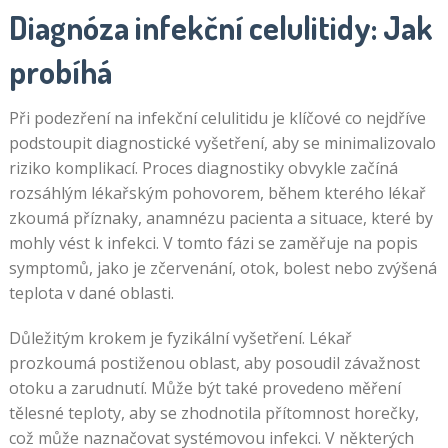
Diagnóza infekční celulitidy: Jak
probíhá
Při podezření na infekční celulitidu je klíčové co nejdříve
podstoupit diagnostické vyšetření, aby se minimalizovalo
riziko komplikací. Proces diagnostiky obvykle začíná
rozsáhlým lékařským pohovorem, během kterého lékař
zkoumá příznaky, anamnézu pacienta a situace, které by
mohly vést k infekci. V tomto fázi se zaměřuje na popis
symptomů, jako je zčervenání, otok, bolest nebo zvýšená
teplota v dané oblasti.
Důležitým krokem je fyzikální vyšetření. Lékař
prozkoumá postiženou oblast, aby posoudil závažnost
otoku a zarudnutí. Může být také provedeno měření
tělesné teploty, aby se zhodnotila přítomnost horečky,
což může naznačovat systémovou infekci. V některých