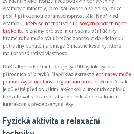
zvládání infekcí. Konzumace potravin bohatých na
vitamíny a minerály, jako jsou ovoce a zelenina, může
posílit přirozenou obranyschopnost těla. Například
vitamin C,
který se nachází ve citrusových plodech nebo
brokolici
, je známý pro své imunostimulační účinky.
Kromě toho může být užitečné zahrnout do jídelníčku
potraviny bohaté na omega-3 mastné kyseliny, které
mají protizánětlivé vlastnosti.
Další alternativní metodou je využití bylinkových a
přírodních přípravků. Například extrakt z
echinacey může
pomoci zvýšit odolnost organismu proti infekcím
. Avšak
je důležité před použitím jakýchkoli přírodních doplňků
konzultovat s lékařem, aby se předešlo nežádoucím
interakcím s předepsanými léky.
Fyzická aktivita a relaxační
techniky