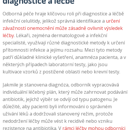
diagnostice a léčbě
Odborná péče hraje klíčovou roli při diagnostice a léčbě
infekční celulitidy, jelikož správná identifikace a
určení
závažnosti onemocnění může zásadně ovlivnit výsledek
léčby
. Lékaři, zejména dermatologové a infekční
specialisté, využívají různé diagnostické metody k určení
přítomnosti infekce a jejímu rozsahu. Mezi tyto metody
patří důkladné klinické vyšetření, anamnéza pacienta, a v
některých případech laboratorní testy, jako jsou
kultivace vzorků z postižené oblasti nebo krevní testy.
Jakmile je stanovena diagnóza, odborník vypracovává
individuální léčebný plán, který může zahrnovat podávání
antibiotik, jejichž výběr se odvíjí od typu patogenu. Je
důležité, aby pacienti byli informováni o správném
užívání léků a dodržovali stanovený režim, protože
nedodržení léčby může vést k recidivě nebo vzniku
rezistence na antibiotika. V
rámci léčby mohou odborníci