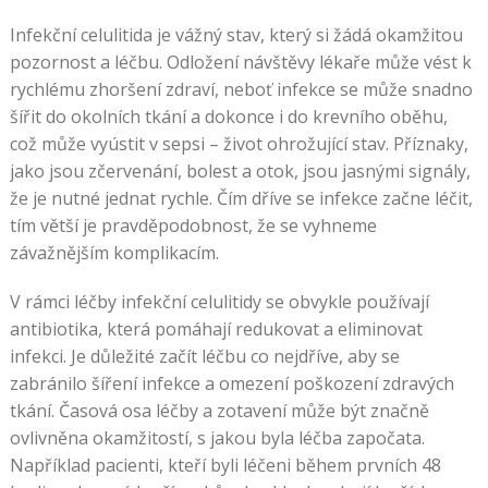
Infekční celulitida je vážný stav, který si žádá okamžitou
pozornost a léčbu. Odložení návštěvy lékaře může vést k
rychlému zhoršení zdraví, neboť infekce se může snadno
šířit do okolních tkání a dokonce i do krevního oběhu,
což může vyústit v sepsi – život ohrožující stav. Příznaky,
jako jsou zčervenání, bolest a otok, jsou jasnými signály,
že je nutné jednat rychle. Čím dříve se infekce začne léčit,
tím větší je pravděpodobnost, že se vyhneme
závažnějším komplikacím.
V rámci léčby infekční celulitidy se obvykle používají
antibiotika, která pomáhají redukovat a eliminovat
infekci. Je důležité začít léčbu co nejdříve, aby se
zabránilo šíření infekce a omezení poškození zdravých
tkání. Časová osa léčby a zotavení může být značně
ovlivněna okamžitostí, s jakou byla léčba započata.
Například pacienti, kteří byli léčeni během prvních 48