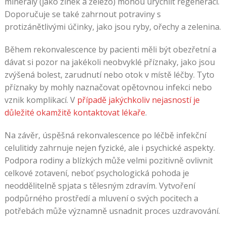
minerály (jako zinek a železo) mohou urychlit regeneraci.
Doporučuje se také zahrnout potraviny s
protizánětlivými účinky, jako jsou ryby, ořechy a zelenina.
Během rekonvalescence by pacienti měli být obezřetní a
dávat si pozor na jakékoli neobvyklé příznaky, jako jsou
zvýšená bolest, zarudnutí nebo otok v místě léčby. Tyto
příznaky by mohly naznačovat opětovnou infekci nebo
vznik komplikací. V
případě jakýchkoliv nejasností je
důležité okamžitě kontaktovat lékaře
.
Na závěr, úspěšná rekonvalescence po léčbě infekční
celulitidy zahrnuje nejen fyzické, ale i psychické aspekty.
Podpora rodiny a blízkých může velmi pozitivně ovlivnit
celkové zotavení, neboť psychologická pohoda je
neoddělitelně spjata s tělesným zdravím. Vytvoření
podpůrného prostředí a mluvení o svých pocitech a
potřebách může významně usnadnit proces uzdravování.