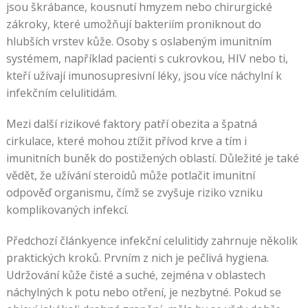
jsou škrábance, kousnutí hmyzem nebo chirurgické
zákroky, které umožňují bakteriím proniknout do
hlubších vrstev kůže. Osoby s oslabeným imunitním
systémem, například pacienti s cukrovkou, HIV nebo ti,
kteří užívají imunosupresivní léky, jsou více náchylní k
infekčním celulitidám.
Mezi další rizikové faktory patří obezita a špatná
cirkulace, které mohou ztížit přívod krve a tím i
imunitních buněk do postižených oblastí. Důležité je také
vědět, že užívání steroidů může potlačit imunitní
odpověď organismu, čímž se zvyšuje riziko vzniku
komplikovaných infekcí.
Předchozí článkyence infekční celulitidy zahrnuje několik
praktických kroků. Prvním z nich je pečlivá hygiena.
Udržování kůže čisté a suché, zejména v oblastech
náchylných k potu nebo otření, je nezbytné. Pokud se