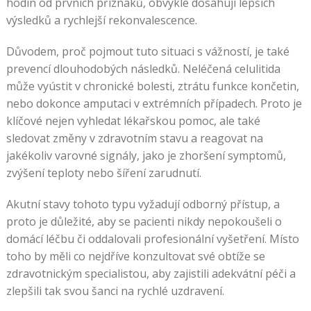
hodin od prvních příznaků, obvykle dosahují lepších
výsledků a rychlejší rekonvalescence.
Důvodem, proč pojmout tuto situaci s vážností, je také
prevencí dlouhodobých následků. Neléčená celulitida
může vyústit v chronické bolesti, ztrátu funkce končetin,
nebo dokonce amputaci v extrémních případech. Proto je
klíčové nejen vyhledat lékařskou pomoc, ale také
sledovat změny v zdravotním stavu a reagovat na
jakékoliv varovné signály, jako je zhoršení symptomů,
zvýšení teploty nebo šíření zarudnutí.
Akutní stavy tohoto typu vyžadují odborný přístup, a
proto je důležité, aby se pacienti nikdy nepokoušeli o
domácí léčbu či oddalovali profesionální vyšetření. Místo
toho by měli co nejdříve konzultovat své obtíže se
zdravotnickým specialistou, aby zajistili adekvátní péči a
zlepšili tak svou šanci na rychlé uzdravení.