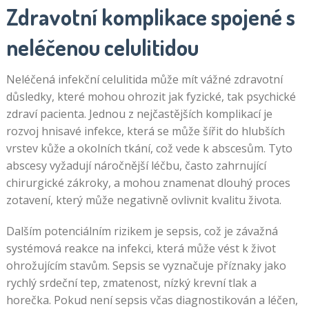
Zdravotní komplikace spojené s
neléčenou celulitidou
Neléčená infekční celulitida může mít vážné zdravotní
důsledky, které mohou ohrozit jak fyzické, tak psychické
zdraví pacienta. Jednou z nejčastějších komplikací je
rozvoj hnisavé infekce, která se může šířit do hlubších
vrstev kůže a okolních tkání, což vede k abscesům. Tyto
abscesy vyžadují náročnější léčbu, často zahrnující
chirurgické zákroky, a mohou znamenat dlouhý proces
zotavení, který může negativně ovlivnit kvalitu života.
Dalším potenciálním rizikem je sepsis, což je závažná
systémová reakce na infekci, která může vést k život
ohrožujícím stavům. Sepsis se vyznačuje příznaky jako
rychlý srdeční tep, zmatenost, nízký krevní tlak a
horečka. Pokud není sepsis včas diagnostikován a léčen,