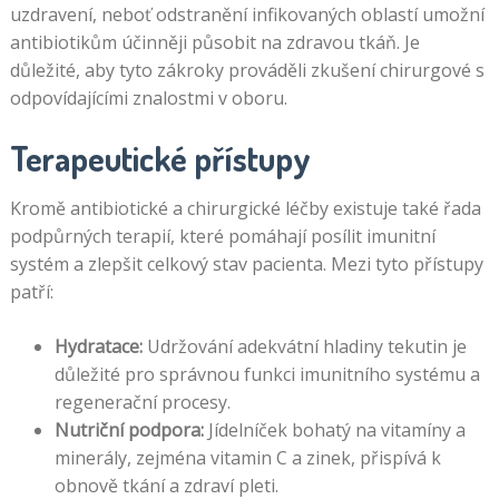
uzdravení, neboť odstranění infikovaných oblastí umožní
antibiotikům účinněji působit na zdravou tkáň. Je
důležité, aby tyto zákroky prováděli zkušení chirurgové s
odpovídajícími znalostmi v oboru.
Terapeutické přístupy
Kromě antibiotické a chirurgické léčby existuje také řada
podpůrných terapií, které pomáhají posílit imunitní
systém a zlepšit celkový stav pacienta. Mezi tyto přístupy
patří:
Hydratace:
Udržování adekvátní hladiny tekutin je
důležité pro správnou funkci imunitního systému a
regenerační procesy.
Nutriční podpora:
Jídelníček bohatý na vitamíny a
minerály, zejména vitamin C a zinek, přispívá k
obnově tkání a zdraví pleti.