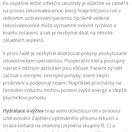
Po úspěšné léčbě infekční celulitidy je důležité se zaměřit
na proces rekonvalescence, který hraje klíčovou roli v
celkovém uzdravování pacienta. Správně vedená
rekonvalescence může významně ovlivnit rychlost a
kvalitu zotavení, a tak je nezbytné dbát na několik
zásadních aspektů.
V první řadě je nezbytné dodržovat pokyny poskytované
zdravotnickým specialistou. Pooperační klid a postupný
návrat k běžným aktivitám jsou klíčové. Pacient by měl
začínat s mírnými, šetrnými pohyby, které zlepší
prokrvení a podporují hojení. Například procházky na
čerstvém vzduchu mohou pomoci zvýšit energii a zlepšit
psychickou pohodu.
Hydratace a výživa
hrají velmi důležitou roli v procesu
uzdravování. Zajištění optimálního přísunu tekutin a
strava bohatá na vitamíny (zejména skupiny B, C) a