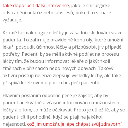
také doporučit další intervence
, jako je chirurgické
odstranění nekróz nebo abscesů, pokud to situace
vyžaduje.
Kromě farmakologické léčby je zásadní i sledování stavu
pacienta. To zahrnuje pravidelné kontroly, které umožní
lékaři posoudit účinnost léčby a přizpůsobit ji v případě
potřeby. Pacienti by se měli aktivně podílet na procesu
léčby tím, že budou informovat lékaře o jakýchkoli
změnách v příznacích nebo nových obavách. Takový
aktivní přístup nejenže zlepšuje výsledky léčby, ale také
přispívá k celkovému pocitu bezpečí pacientů.
Hlavním posláním odborné péče je zajistit, aby byl
pacient adekvátně a včasně informován o možnostech
léčby a o tom, co může očekávat. Proto je důležité, aby se
pacienti cítili pohodlně, když se ptají na jakékoli
nejasnosti,
což jim umožňuje lépe chápat svůj zdravotní