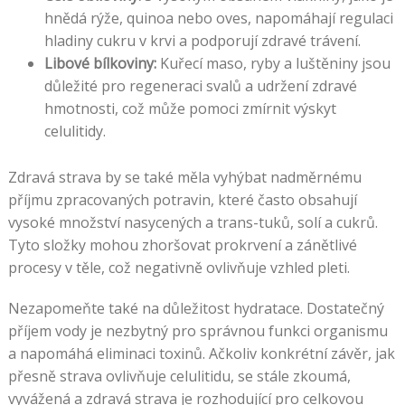
hnědá rýže, quinoa nebo oves, napomáhají regulaci
hladiny cukru v krvi a podporují zdravé trávení.
Libové bílkoviny:
Kuřecí maso, ryby a luštěniny jsou
důležité pro regeneraci svalů a udržení zdravé
hmotnosti, což může pomoci zmírnit výskyt
celulitidy.
Zdravá strava by se také měla vyhýbat nadměrnému
příjmu zpracovaných potravin, které často obsahují
vysoké množství nasycených a trans-tuků, solí a cukrů.
Tyto složky mohou zhoršovat prokrvení a zánětlivé
procesy v těle, což negativně ovlivňuje vzhled pleti.
Nezapomeňte také na důležitost hydratace. Dostatečný
příjem vody je nezbytný pro správnou funkci organismu
a napomáhá eliminaci toxinů. Ačkoliv konkrétní závěr, jak
přesně strava ovlivňuje celulitidu, se stále zkoumá,
vyvážená a zdravá strava je rozhodující pro celkovou