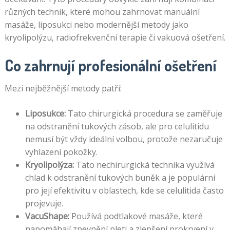
různých technik, které mohou zahrnovat manuální
masáže, liposukci nebo modernější metody jako
kryolipolýzu, radiofrekvenční terapie či vakuová ošetření.
Co zahrnují profesionální ošetření
Mezi nejběžnější metody patří:
Liposukce:
Tato chirurgická procedura se zaměřuje
na odstranění tukových zásob, ale pro celulitidu
nemusí být vždy ideální volbou, protože nezaručuje
vyhlazení pokožky.
Kryolipolýza:
Tato nechirurgická technika využívá
chlad k odstranění tukových buněk a je populární
pro její efektivitu v oblastech, kde se celulitida často
projevuje.
VacuShape:
Používá podtlakové masáže, které
napomáhají zpevnění pleti a zlepšení prokrvení v