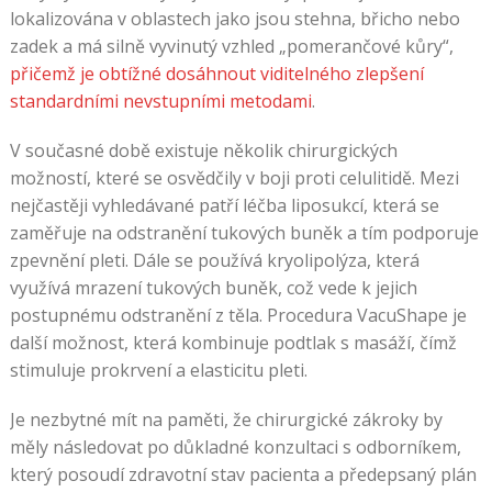
lokalizována v oblastech jako jsou stehna, břicho nebo
zadek a má silně vyvinutý vzhled „pomerančové kůry“,
přičemž je obtížné dosáhnout viditelného zlepšení
standardními nevstupními metodami
.
V současné době existuje několik chirurgických
možností, které se osvědčily v boji proti celulitidě. Mezi
nejčastěji vyhledávané patří léčba liposukcí, která se
zaměřuje na odstranění tukových buněk a tím podporuje
zpevnění pleti. Dále se používá kryolipolýza, která
využívá mrazení tukových buněk, což vede k jejich
postupnému odstranění z těla. Procedura VacuShape je
další možnost, která kombinuje podtlak s masáží, čímž
stimuluje prokrvení a elasticitu pleti.
Je nezbytné mít na paměti, že chirurgické zákroky by
měly následovat po důkladné konzultaci s odborníkem,
který posoudí zdravotní stav pacienta a předepsaný plán