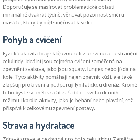
Doporučuje se masírovat problematické oblasti
minimálně dvakrát týdně, věnovat pozornost směru
masáže, který by měl směřovat k srdci.
Pohyb a cvičení
Fyzická aktivita hraje klíčovou roli v prevenci a odstranění
celulitidy. Ideální jsou zejména cvičení zaměřená na
zpevnění svalstva, jako jsou squaty, lunges nebo jízda na
kole. Tyto aktivity pomáhají nejen zpevnit kůži, ale také
zlepšují prokrvení a podporují lymfatickou drenáž. Kromě
toho byste se měli snažit zařadit do svého denního
režimu i kardio aktivity, jako je běhání nebo plavání, což
přispívá k celkovému zpevnění postavy.
Strava a hydratace
Zdravá strava je nezbytná pro boj s celulitidou. Zaměřte