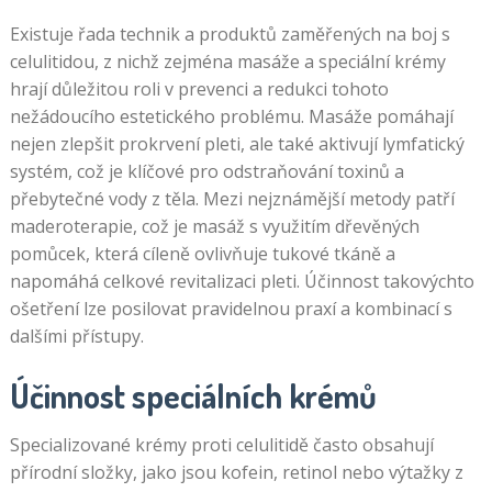
Existuje řada technik a produktů zaměřených na boj s
celulitidou, z nichž zejména masáže a speciální krémy
hrají důležitou roli v prevenci a redukci tohoto
nežádoucího estetického problému. Masáže pomáhají
nejen zlepšit prokrvení pleti, ale také aktivují lymfatický
systém, což je klíčové pro odstraňování toxinů a
přebytečné vody z těla. Mezi nejznámější metody patří
maderoterapie, což je masáž s využitím dřevěných
pomůcek, která cíleně ovlivňuje tukové tkáně a
napomáhá celkové revitalizaci pleti. Účinnost takovýchto
ošetření lze posilovat pravidelnou praxí a kombinací s
dalšími přístupy.
Účinnost speciálních krémů
Specializované krémy proti celulitidě často obsahují
přírodní složky, jako jsou kofein, retinol nebo výtažky z