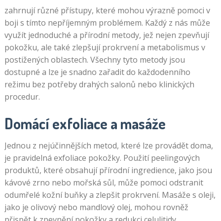
zahrnují různé přístupy, které mohou výrazně pomoci v
boji s tímto nepříjemným problémem. Každý z nás může
využít jednoduché a přírodní metody, jež nejen zpevňují
pokožku, ale také zlepšují prokrvení a metabolismus v
postižených oblastech. Všechny tyto metody jsou
dostupné a lze je snadno zařadit do každodenního
režimu bez potřeby drahých salonů nebo klinických
procedur.
Domácí exfoliace a masáže
Jednou z nejúčinnějších metod, které lze provádět doma,
je pravidelná exfoliace pokožky. Použití peelingových
produktů, které obsahují přírodní ingredience, jako jsou
kávové zrno nebo mořská sůl, může pomoci odstranit
odumřelé kožní buňky a zlepšit prokrvení. Masáže s oleji,
jako je olivový nebo mandlový olej, mohou rovněž
přispět k zpevnění pokožky a redukci celulitidy.