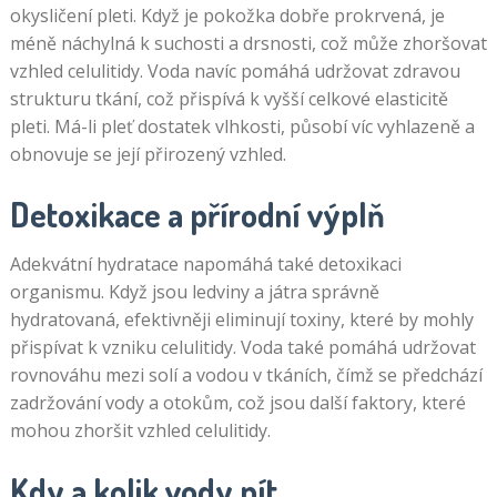
okysličení pleti. Když je pokožka dobře prokrvená, je
méně náchylná k suchosti a drsnosti, což může zhoršovat
vzhled celulitidy. Voda navíc pomáhá udržovat zdravou
strukturu tkání, což přispívá k vyšší celkové elasticitě
pleti. Má-li pleť dostatek vlhkosti, působí víc vyhlazeně a
obnovuje se její přirozený vzhled.
Detoxikace a přírodní výplň
Adekvátní hydratace napomáhá také detoxikaci
organismu. Když jsou ledviny a játra správně
hydratovaná, efektivněji eliminují toxiny, které by mohly
přispívat k vzniku celulitidy. Voda také pomáhá udržovat
rovnováhu mezi solí a vodou v tkáních, čímž se předchází
zadržování vody a otokům, což jsou další faktory, které
mohou zhoršit vzhled celulitidy.
Kdy a kolik vody pít