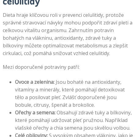
celulitidy
Dieta hraje klíčovou roli v prevenci celulitidy, protože
správné stravovací návyky mohou podpořit zdraví pleti a
celkovou vitalitu organismu. Zahrnutím potravin
bohatých na vlákninu, antioxidanty, zdravé tuky a
bílkoviny můžete optimalizovat metabolismus a zlepšit
cirkulaci, což pomáhá snižovat vzhled celulitidy.
Mezi doporučené potraviny patří:
Ovoce a zelenina:
Jsou bohaté na antioxidanty,
vitamíny a minerály, které pomáhají detoxikovat
tělo a posilovat pleť. Zvlášť doporučené jsou
bobule, citrusy, špenát a brokolice.
Ořechy a semena:
Obsahují zdravé tuky a bílkoviny,
které pomáhají udržovat pleť pružnou. Například
vlašské ořechy a chia semena jsou skvělou volbou.
Celé obiloviny:
S vysokým obsahem vlákniny, jako je