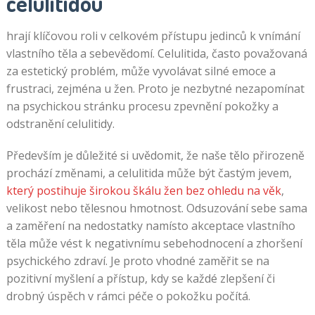
celulitidou
hrají klíčovou roli v celkovém přístupu jedinců k vnímání
vlastního těla a sebevědomí. Celulitida, často považovaná
za estetický problém, může vyvolávat silné emoce a
frustraci, zejména u žen. Proto je nezbytné nezapomínat
na psychickou stránku procesu zpevnění pokožky a
odstranění celulitidy.
Především je důležité si uvědomit, že naše tělo přirozeně
prochází změnami, a celulitida může být častým jevem,
který postihuje širokou škálu žen bez ohledu na věk
,
velikost nebo tělesnou hmotnost. Odsuzování sebe sama
a zaměření na nedostatky namísto akceptace vlastního
těla může vést k negativnímu sebehodnocení a zhoršení
psychického zdraví. Je proto vhodné zaměřit se na
pozitivní myšlení a přístup, kdy se každé zlepšení či
drobný úspěch v rámci péče o pokožku počítá.