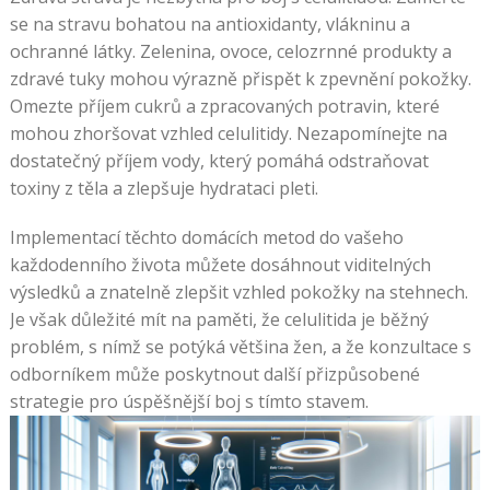
se na stravu bohatou na antioxidanty, vlákninu a
ochranné látky. Zelenina, ovoce, celozrnné produkty a
zdravé tuky mohou výrazně přispět k zpevnění pokožky.
Omezte příjem cukrů a zpracovaných potravin, které
mohou zhoršovat vzhled celulitidy. Nezapomínejte na
dostatečný příjem vody, který pomáhá odstraňovat
toxiny z těla a zlepšuje hydrataci pleti.
Implementací těchto domácích metod do vašeho
každodenního života můžete dosáhnout viditelných
výsledků a znatelně zlepšit vzhled pokožky na stehnech.
Je však důležité mít na paměti, že celulitida je běžný
problém, s nímž se potýká většina žen, a že konzultace s
odborníkem může poskytnout další přizpůsobené
strategie pro úspěšnější boj s tímto stavem.