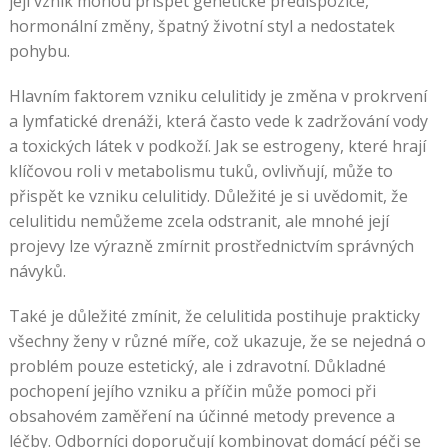
její vznik mohou přispět genetické predispozice,
hormonální změny, špatný životní styl a nedostatek
pohybu.
Hlavním faktorem vzniku celulitidy je změna v prokrvení
a lymfatické drenáži, která často vede k zadržování vody
a toxických látek v podkoží. Jak se estrogeny, které hrají
klíčovou roli v metabolismu tuků, ovlivňují, může to
přispět ke vzniku celulitidy. Důležité je si uvědomit, že
celulitidu nemůžeme zcela odstranit, ale mnohé její
projevy lze výrazně zmírnit prostřednictvím správných
návyků.
Také je důležité zmínit, že celulitida postihuje prakticky
všechny ženy v různé míře, což ukazuje, že se nejedná o
problém pouze estetický, ale i zdravotní. Důkladné
pochopení jejího vzniku a příčin může pomoci při
obsahovém zaměření na účinné metody prevence a
léčby. Odborníci doporučují kombinovat domácí péči se