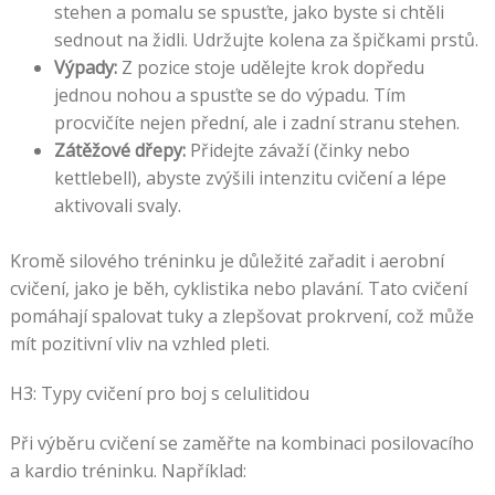
stehen a pomalu se spusťte, jako byste si chtěli
sednout na židli. Udržujte kolena za špičkami prstů.
Výpady:
Z pozice stoje udělejte krok dopředu
jednou nohou a spusťte se do výpadu. Tím
procvičíte nejen přední, ale i zadní stranu stehen.
Zátěžové dřepy:
Přidejte závaží (činky nebo
kettlebell), abyste zvýšili intenzitu cvičení a lépe
aktivovali svaly.
Kromě silového tréninku je důležité zařadit i aerobní
cvičení, jako je běh, cyklistika nebo plavání. Tato cvičení
pomáhají spalovat tuky a zlepšovat prokrvení, což může
mít pozitivní vliv na vzhled pleti.
H3: Typy cvičení pro boj s celulitidou
Při výběru cvičení se zaměřte na kombinaci posilovacího
a kardio tréninku. Například: