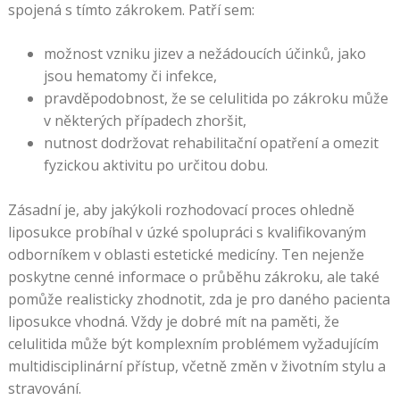
spojená s tímto zákrokem. Patří sem:
možnost vzniku jizev a nežádoucích účinků, jako
jsou hematomy či infekce,
pravděpodobnost, že se celulitida po zákroku může
v některých případech zhoršit,
nutnost dodržovat rehabilitační opatření a omezit
fyzickou aktivitu po určitou dobu.
Zásadní je, aby jakýkoli rozhodovací proces ohledně
liposukce probíhal v úzké spolupráci s kvalifikovaným
odborníkem v oblasti estetické medicíny. Ten nejenže
poskytne cenné informace o průběhu zákroku, ale také
pomůže realisticky zhodnotit, zda je pro daného pacienta
liposukce vhodná. Vždy je dobré mít na paměti, že
celulitida může být komplexním problémem vyžadujícím
multidisciplinární přístup, včetně změn v životním stylu a
stravování.