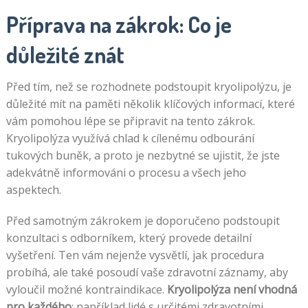
Příprava na zákrok: Co je
důležité znát
Před tím, než se rozhodnete podstoupit kryolipolýzu, je
důležité mít na paměti několik klíčových informací, které
vám pomohou lépe se připravit na tento zákrok.
Kryolipolýza využívá chlad k cílenému odbourání
tukových buněk, a proto je nezbytné se ujistit, že jste
adekvátně informováni o procesu a všech jeho
aspektech.
Před samotným zákrokem je doporučeno podstoupit
konzultaci s odborníkem, který provede detailní
vyšetření. Ten vám nejenže vysvětlí, jak procedura
probíhá, ale také posoudí vaše zdravotní záznamy, aby
vyloučil možné kontraindikace.
Kryolipolýza není vhodná
pro každého
; například lidé s určitémi zdravotními