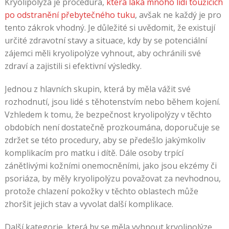
Kryolipolýza je procedura,
která láká mnoho lidí toužících
po odstranění přebytečného tuku
, avšak ne každý je pro
tento zákrok vhodný. Je důležité si uvědomit, že existují
určité zdravotní stavy a situace, kdy by se potenciální
zájemci měli kryolipolýze vyhnout, aby ochránili své
zdraví a zajistili si efektivní výsledky.
Jednou z hlavních skupin, která by měla vážit své
rozhodnutí, jsou lidé s těhotenstvím nebo během kojení.
Vzhledem k tomu, že bezpečnost kryolipolýzy v těchto
obdobích není dostatečně prozkoumána, doporučuje se
zdržet se této procedury, aby se předešlo jakýmkoliv
komplikacím pro matku i dítě. Dále osoby trpící
zánětlivými kožními onemocněními, jako jsou ekzémy či
psoriáza, by měly kryolipolýzu považovat za nevhodnou,
protože chlazení pokožky v těchto oblastech může
zhoršit jejich stav a vyvolat další komplikace.
Další kategorie, která by se měla vyhnout kryolipolýze,