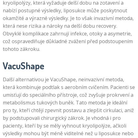
kryolipolýzy, která vyžaduje delší dobu na zotavení a
nabízí postupné výsledky, liposukce může poskytnout
okamžité a výrazné výsledky. Je to však invazivní metoda,
která nese rizika a nároky na delší dobu recovery.
Obvyklé komplikace zahrnují infekce, otoky a asymetrie,
což ospravedlňuje důkladné zvážení před podstoupením
tohoto zákroku.
VacuShape
Další alternativou je VacuShape, neinvazivní metoda,
která kombinuje podtlak s aerobním cvičením. Pacienti se
umisťují do speciálního přístroje, což zvyšuje prokrvení a
metabolismus tukových buněk. Tato metoda je ideální
pro ty, kteří chtějí zpevnit postavu a zlepšit cirkulaci, aniž
by podstupovali chirurgický zákrok. Je vhodná i pro
pacienty, kteří by se měly vyhnout kryolipolýze, ačkoli
výsledky mohou být méně viditelné než u liposukce nebo