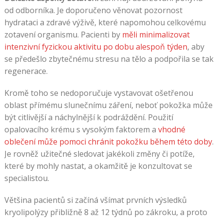
od odborníka. Je doporučeno věnovat pozornost
hydrataci a zdravé výživě, které napomohou celkovému
zotavení organismu. Pacienti by
měli minimalizovat
intenzivní fyzickou aktivitu po dobu alespoň týden
, aby
se předešlo zbytečnému stresu na tělo a podpořila se tak
regenerace.
Kromě toho se nedoporučuje vystavovat ošetřenou
oblast přímému slunečnímu záření, neboť pokožka může
být citlivější a náchylnější k podráždění. Použití
opalovacího krému s vysokým faktorem a
vhodné
oblečení může pomoci chránit pokožku během této doby
.
Je rovněž užitečné sledovat jakékoli změny či potíže,
které by mohly nastat, a okamžitě je konzultovat se
specialistou.
Většina pacientů si začíná všímat prvních výsledků
kryolipolýzy přibližně 8 až 12 týdnů po zákroku, a proto