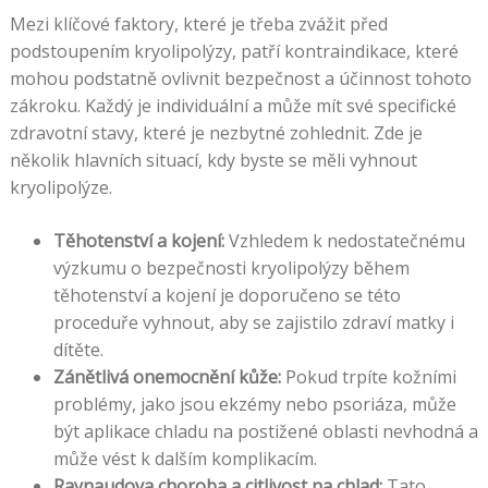
Mezi klíčové faktory, které je třeba zvážit před
podstoupením kryolipolýzy, patří kontraindikace, které
mohou podstatně ovlivnit bezpečnost a účinnost tohoto
zákroku. Každý je individuální a může mít své specifické
zdravotní stavy, které je nezbytné zohlednit. Zde je
několik hlavních situací, kdy byste se měli vyhnout
kryolipolýze.
Těhotenství a kojení:
Vzhledem k nedostatečnému
výzkumu o bezpečnosti kryolipolýzy během
těhotenství a kojení je doporučeno se této
proceduře vyhnout, aby se zajistilo zdraví matky i
dítěte.
Zánětlivá onemocnění kůže:
Pokud trpíte kožními
problémy, jako jsou ekzémy nebo psoriáza, může
být aplikace chladu na postižené oblasti nevhodná a
může vést k dalším komplikacím.
Raynaudova choroba a citlivost na chlad:
Tato