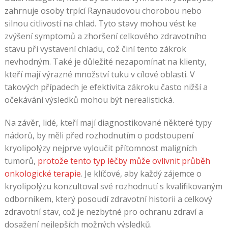
zahrnuje osoby trpící Raynaudovou chorobou nebo
silnou citlivostí na chlad. Tyto stavy mohou vést ke
zvýšení symptomů a zhoršení celkového zdravotního
stavu při vystavení chladu, což činí tento zákrok
nevhodným. Také je důležité nezapomínat na klienty,
kteří mají výrazné množství tuku v cílové oblasti. V
takových případech je efektivita zákroku často nižší a
očekávání výsledků mohou být nerealistická.
Na závěr, lidé, kteří mají diagnostikované některé typy
nádorů, by měli před rozhodnutím o podstoupení
kryolipolýzy nejprve vyloučit přítomnost maligních
tumorů,
protože tento typ léčby může ovlivnit průběh
onkologické terapie
. Je klíčové, aby každý zájemce o
kryolipolýzu konzultoval své rozhodnutí s kvalifikovaným
odborníkem, který posoudí zdravotní historii a celkový
zdravotní stav, což je nezbytné pro ochranu zdraví a
dosažení nejlepších možných výsledků.