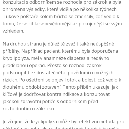
konzultaci s odborníkem se rozhodla pro zákrok a byla
ohromena výsledky, které viděla po několika týdnech.
Tukové polštáře kolem břicha se zmenšily, což vedlo k
tomu, že se cítila sebevědomější a spokojenější se svým
vzhledem.
Na druhou stranu je důležité zvážit také neúspěšné
příběhy. Například pacient, kterému byla doporučena
kryolipolýza, měl v anamnéze diabetes a nedávno
prodělanou operaci. Přesto se rozhodl zákrok
podstoupit bez dostatečného povědomí o možných
rizicích. Po ošetření se objevil otok a bolest, což vedlo k
dlouhému období zotavení. Tento příběh ukazuje, jak
klíčové je dodržovat kontraindikace a konzultovat
jakékoli zdravotní potíže s odborníkem před
rozhodnutím o zákroku.
Je zřejmé, že kryolipolýza může být efektivní metoda pro
některé pacienty, ale rozhodnutí podstoupit ji by mělo