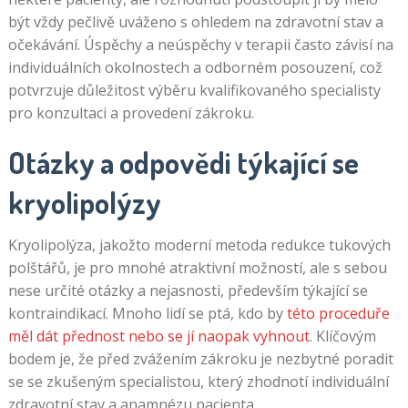
být vždy pečlivě uváženo s ohledem na zdravotní stav a
očekávání. Úspěchy a neúspěchy v terapii často závisí na
individuálních okolnostech a odborném posouzení, což
potvrzuje důležitost výběru kvalifikovaného specialisty
pro konzultaci a provedení zákroku.
Otázky a odpovědi týkající se
kryolipolýzy
Kryolipolýza, jakožto moderní metoda redukce tukových
polštářů, je pro mnohé atraktivní možností, ale s sebou
nese určité otázky a nejasnosti, především týkající se
kontraindikací. Mnoho lidí se ptá, kdo by
této proceduře
měl dát přednost nebo se jí naopak vyhnout
. Klíčovým
bodem je, že před zvážením zákroku je nezbytné poradit
se se zkušeným specialistou, který zhodnotí individuální
zdravotní stav a anamnézu pacienta.