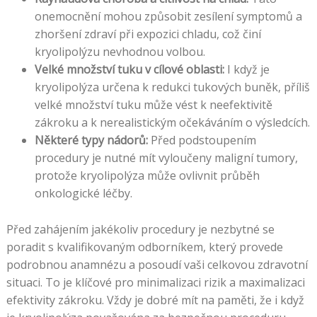
onemocnění mohou způsobit zesílení symptomů a
zhoršení zdraví při expozici chladu, což činí
kryolipolýzu nevhodnou volbou.
Velké množství tuku v cílové oblasti:
I když je
kryolipolýza určena k redukci tukových buněk, příliš
velké množství tuku může vést k neefektivitě
zákroku a k nerealistickým očekáváním o výsledcích.
Některé typy nádorů:
Před podstoupením
procedury je nutné mít vyloučeny maligní tumory,
protože kryolipolýza může ovlivnit průběh
onkologické léčby.
Před zahájením jakékoliv procedury je nezbytné se
poradit s kvalifikovaným odborníkem, který provede
podrobnou anamnézu a posoudí vaši celkovou zdravotní
situaci. To je klíčové pro minimalizaci rizik a maximalizaci
efektivity zákroku. Vždy je dobré mít na paměti, že i když