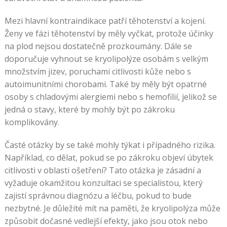
Mezi hlavní kontraindikace patří těhotenství a kojení.
Ženy ve fázi těhotenství by měly vyčkat, protože účinky
na plod nejsou dostatečně prozkoumány. Dále se
doporučuje vyhnout se kryolipolýze osobám s velkým
množstvím jizev, poruchami citlivosti kůže nebo s
autoimunitními chorobami. Také by měly být opatrné
osoby s chladovými alergiemi nebo s hemofilií, jelikož se
jedná o stavy, které by mohly být po zákroku
komplikovány.
Časté otázky by se také mohly týkat i případného rizika.
Například, co dělat, pokud se po zákroku objeví úbytek
citlivosti v oblasti ošetření? Tato otázka je zásadní a
vyžaduje okamžitou konzultaci se specialistou, který
zajistí správnou diagnózu a léčbu, pokud to bude
nezbytné. Je důležité mít na paměti, že kryolipolýza může
způsobit dočasné vedlejší efekty, jako jsou otok nebo