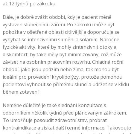
až 12 týdnů po zákroku.
Dále, je dobré zvážit období, kdy je pacient méně
vystaven slunečnímu záření. Po zákroku může být
pokožka v ošetřené oblasti citlivější a doporučuje se
vyhýbat se intenzivnímu slunění a soláriím. Náročné
fyzické aktivity, které by mohly zintenzivnit otoky a
diskomfort, by také měly být minimizovány, což může
záviset na osobním pracovním rozvrhu. Chladná roční
období, jako jsou podzim nebo zima, tak mohou být
ideální pro provedení kryolipolýzy, protože pomohou
pacientovi vyhnout se přímému slunci a udržet se v klidu
během zotavení.
Neméně důležité je také sjednání konzultace s
odborníkem několik týdnů před plánovaným zákrokem.
To umožňuje posoudit zdravotní stav, probrat
kontraindikace a získat další cenné informace. Takovouto