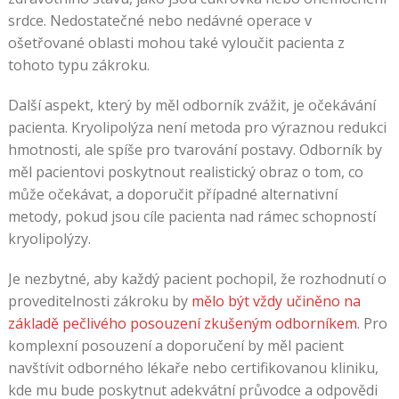
srdce. Nedostatečné nebo nedávné operace v
ošetřované oblasti mohou také vyloučit pacienta z
tohoto typu zákroku.
Další aspekt, který by měl odborník zvážit, je očekávání
pacienta. Kryolipolýza není metoda pro výraznou redukci
hmotnosti, ale spíše pro tvarování postavy. Odborník by
měl pacientovi poskytnout realistický obraz o tom, co
může očekávat, a doporučit případné alternativní
metody, pokud jsou cíle pacienta nad rámec schopností
kryolipolýzy.
Je nezbytné, aby každý pacient pochopil, že rozhodnutí o
proveditelnosti zákroku by
mělo být vždy učiněno na
základě pečlivého posouzení zkušeným odborníkem
. Pro
komplexní posouzení a doporučení by měl pacient
navštívit odborného lékaře nebo certifikovanou kliniku,
kde mu bude poskytnut adekvátní průvodce a odpovědi