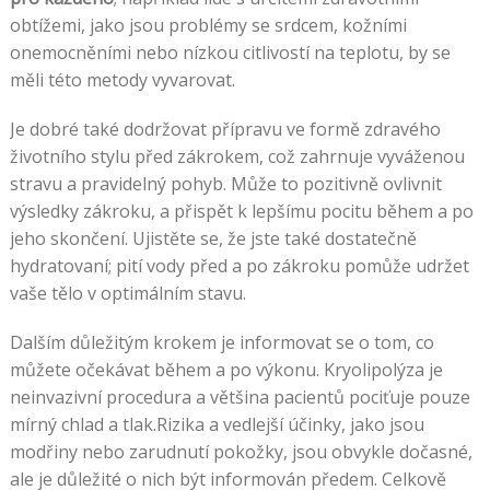
obtížemi, jako jsou problémy se srdcem, kožními
onemocněními nebo nízkou citlivostí na teplotu, by se
měli této metody vyvarovat.
Je dobré také dodržovat přípravu ve formě zdravého
životního stylu před zákrokem, což zahrnuje vyváženou
stravu a pravidelný pohyb. Může to pozitivně ovlivnit
výsledky zákroku, a přispět k lepšímu pocitu během a po
jeho skončení. Ujistěte se, že jste také dostatečně
hydratovaní; pití vody před a po zákroku pomůže udržet
vaše tělo v optimálním stavu.
Dalším důležitým krokem je informovat se o tom, co
můžete očekávat během a po výkonu. Kryolipolýza je
neinvazivní procedura a většina pacientů pociťuje pouze
mírný chlad a tlak.Rizika a vedlejší účinky, jako jsou
modřiny nebo zarudnutí pokožky, jsou obvykle dočasné,
ale je důležité o nich být informován předem. Celkově