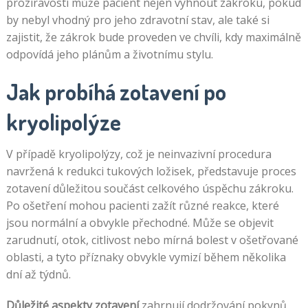
prozíravostí může pacient nejen vyhnout zákroku, pokud
by nebyl vhodný pro jeho zdravotní stav, ale také si
zajistit, že zákrok bude proveden ve chvíli, kdy maximálně
odpovídá jeho plánům a životnímu stylu.
Jak probíhá zotavení po
kryolipolýze
V případě kryolipolýzy, což je neinvazivní procedura
navržená k redukci tukových ložisek, představuje proces
zotavení důležitou součást celkového úspěchu zákroku.
Po ošetření mohou pacienti zažít různé reakce, které
jsou normální a obvykle přechodné. Může se objevit
zarudnutí, otok, citlivost nebo mírná bolest v ošetřované
oblasti, a tyto příznaky obvykle vymizí během několika
dní až týdnů.
Důležité aspekty zotavení
zahrnují dodržování pokynů