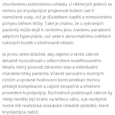
zhoršenému estetickému vzhledu. U některých jedinců se
mohou po kryolipolýze projevovat bolesti zad či
namožené svaly, což je důsledkem napětí a mimovolného
pohybu během léčby. Také je známo, že u vybraných
pacientů může dojít k raritnímu jevu zvanému paradoxní
adipózní hyperplázie, což vede k abnormálnímu zvětšení
tukových buněk v ošetřované oblasti.
Je proto velmi důležité, aby zájemci o tento zákrok
detailně konzultovali s odborníkem kvalifikovaného
lékaře, který posoudí zdravotní stav a individuální
charakteristiky pacienta. Včasné varování o možných
rizicích a správné hodnocení kontraindikací mohou
předejít komplikacím a zajistit bezpečné a efektivní
provedení kryolipolýzy. Rozhodnutí podstoupit zákrok by
nikdy nemělo být bráno na lehkou váhu, a je nezbytně
nutné mít realistická očekávání ohledně výsledků, které
kryolipolýza nabízí.