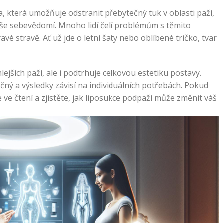
, která umožňuje odstranit přebytečný tuk v oblasti paží,
vaše sebevědomí. Mnoho lidí čelí problémům s těmito
ravé stravě. Ať už jde o letní šaty nebo oblíbené tričko, tvar
ších paží, ale i podtrhuje celkovou estetiku postavy.
ečný a výsledky závisí na individuálních potřebách. Pokud
e ve čtení a zjistěte, jak liposukce podpaží může změnit váš