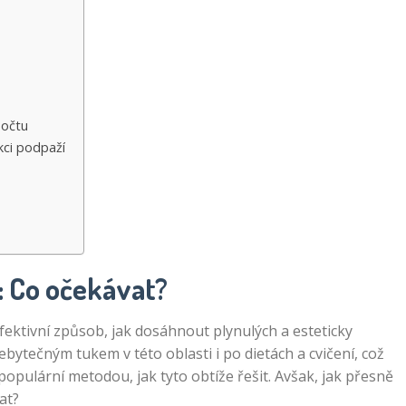
počtu
kci podpaží
: Co očekávat?
fektivní způsob, jak dosáhnout plynulých a esteticky
ebytečným tukem v této oblasti i po dietách a cvičení, což
populární metodou, jak tyto obtíže řešit. Avšak, jak přesně
at?