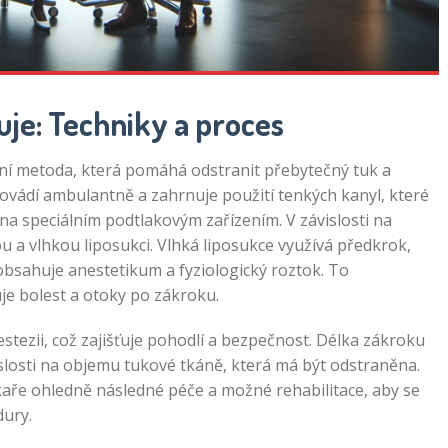
uje: Techniky a proces
vní metoda, která pomáhá odstranit přebytečný tuk a
provádí ambulantně a zahrnuje použití tenkých kanyl, které
ána speciálním podtlakovým zařízením. V závislosti na
u a vlhkou liposukci. Vlhká liposukce využívá předkrok,
 obsahuje anestetikum a fyziologický roztok. To
je bolest a otoky po zákroku.
stezii, což zajišťuje pohodlí a bezpečnost. Délka zákroku
ávislosti na objemu tukové tkáně, která má být odstraněna.
kaře ohledně následné péče a možné rehabilitace, aby se
dury.