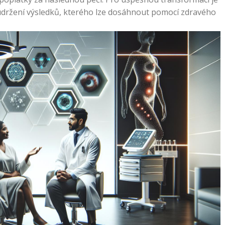
 udržení výsledků, kterého lze dosáhnout pomocí zdravého