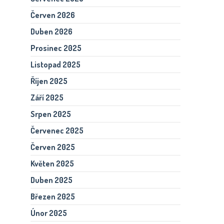
Červen 2026
Duben 2026
Prosinec 2025
Listopad 2025
Říjen 2025
Září 2025
Srpen 2025
Červenec 2025
Červen 2025
Květen 2025
Duben 2025
Březen 2025
Únor 2025