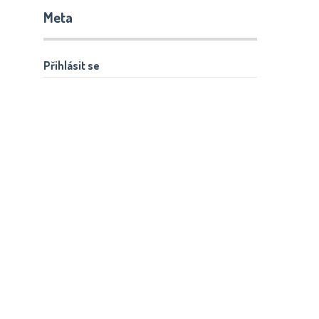
Meta
Přihlásit se