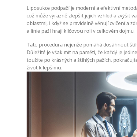
místo,
Liposukce podpaží je moderní a efektivní metoda
tady
což může výrazně zlepšit jejich vzhled a zvýšit 
Hrat
oblastmi, i když se pravidelně věnují cvičení a zd
Automaty
:
a linie paží hrají klíčovou roli v celkovém dojmu.
To
umožňuje
Tato procedura nejenže pomáhá dosáhnout štíhlej
hráčům
Důležité je však mít na paměti, že každý je jedin
s
toužíte po krásných a štíhlých pažích, pokračujt
různými
život k lepšímu.
dialekty
přístup
na
web
Žádný
vklad