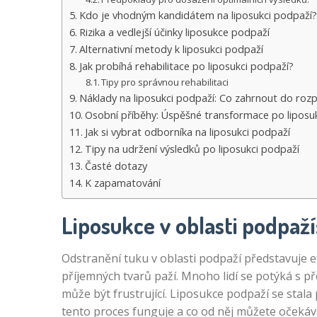
Cash
Kdo je vhodným kandidátem na liposukci podpaží?
Bingo
V
Rizika a vedlejší účinky liposukce podpaží
Tabulka
rámci
Alternativní metody k liposukci podpaží
našeho
Jak probíhá rehabilitace po liposukci podpaží?
výzkumu
Tipy pro správnou rehabilitaci
Náklady na liposukci podpaží: Co zahrnout do roz
jsme
Osobní příběhy: Úspěšné transformace po liposu
se
Jak si vybrat odborníka na liposukci podpaží
pokusili
Tipy na udržení výsledků po liposukci podpaží
kontaktovat
Časté dotazy
společnost
K zapamatování
a
zeptat
Liposukce v oblasti podpaží
se
jich
Odstranění tuku v oblasti podpaží představuje e
na
příjemných tvarů paží. Mnoho lidí se potýká s př
jejich
může být frustrující. Liposukce podpaží se stala 
partnerský
tento proces funguje a co od něj můžete očekáv
postoupení