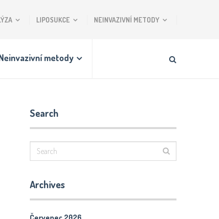
LÝZA
LIPOSUKCE
NEINVAZIVNÍ METODY
Neinvazivní metody
Search
Archives
Červenec 2026