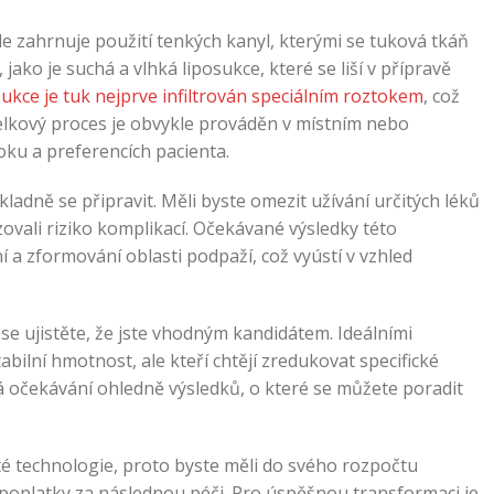
le zahrnuje použití tenkých kanyl, kterými se tuková tkáň
 jako je suchá a vlhká liposukce, které se liší v přípravě
sukce je tuk nejprve infiltrován speciálním roztokem
, což
elkový proces je obvykle prováděn v místním nebo
oku a preferencích pacienta.
kladně se připravit. Měli byste omezit užívání určitých léků
ovali riziko komplikací. Očekávané výsledky této
 zformování oblasti podpaží, což vyústí v vzhled
e ujistěte, že jste vhodným kandidátem. Ideálními
tabilní hmotnost, ale kteří chtějí zredukovat specifické
cká očekávání ohledně výsledků, o které se můžete poradit
žité technologie, proto byste měli do svého rozpočtu
 poplatky za následnou péči. Pro úspěšnou transformaci je