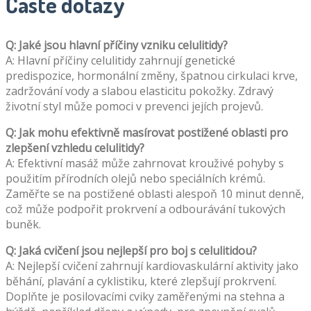
Časté dotazy
Q: Jaké jsou hlavní příčiny vzniku celulitidy?
A: Hlavní příčiny celulitidy zahrnují genetické
predispozice, hormonální změny, špatnou cirkulaci krve,
zadržování vody a slabou elasticitu pokožky. Zdravý
životní styl může pomoci v prevenci jejích projevů.
Q: Jak mohu efektivně masírovat postižené oblasti pro
zlepšení vzhledu celulitidy?
A: Efektivní masáž může zahrnovat krouživé pohyby s
použitím přírodních olejů nebo speciálních krémů.
Zaměřte se na postižené oblasti alespoň 10 minut denně,
což může podpořit prokrvení a odbourávání tukových
buněk.
Q: Jaká cvičení jsou nejlepší pro boj s celulitidou?
A: Nejlepší cvičení zahrnují kardiovaskulární aktivity jako
běhání, plavání a cyklistiku, které zlepšují prokrvení.
Doplňte je posilovacími cviky zaměřenými na stehna a