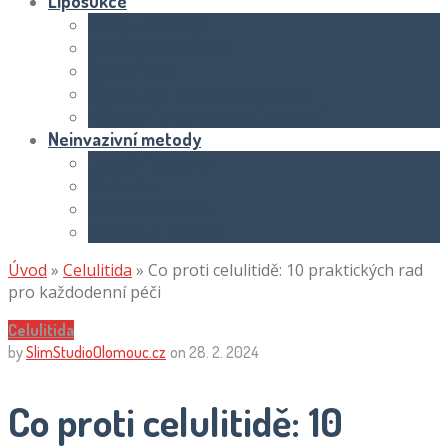
Liposukce
Ceny a náklady
Metody a techniky
Oblasti těla
Výsledky a rekonvalescence
Základní informace o liposukci
Neinvazivní metody
Injekční metody
Kavitace
Radiofrekvence
Vibrace a masáže
Úvod
»
Celulitida
»
Co proti celulitidě: 10 praktických rad
pro každodenní péči
Celulitida
by
SlimStudioOlomouc.cz
on
28. 2. 2024
Co proti celulitidě: 10