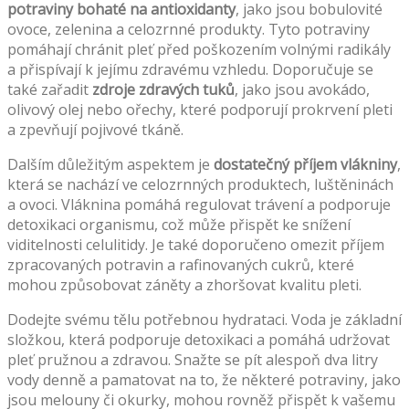
potraviny bohaté na antioxidanty
, jako jsou bobulovité
ovoce, zelenina a celozrnné produkty. Tyto potraviny
pomáhají chránit pleť před poškozením volnými radikály
a přispívají k jejímu zdravému vzhledu. Doporučuje se
také zařadit
zdroje zdravých tuků
, jako jsou avokádo,
olivový olej nebo ořechy, které podporují prokrvení pleti
a zpevňují pojivové tkáně.
Dalším důležitým aspektem je
dostatečný příjem vlákniny
,
která se nachází ve celozrnných produktech, luštěninách
a ovoci. Vláknina pomáhá regulovat trávení a podporuje
detoxikaci organismu, což může přispět ke snížení
viditelnosti celulitidy. Je také doporučeno omezit příjem
zpracovaných potravin a rafinovaných cukrů, které
mohou způsobovat záněty a zhoršovat kvalitu pleti.
Dodejte svému tělu potřebnou hydrataci. Voda je základní
složkou, která podporuje detoxikaci a pomáhá udržovat
pleť pružnou a zdravou. Snažte se pít alespoň dva litry
vody denně a pamatovat na to, že některé potraviny, jako
jsou melouny či okurky, mohou rovněž přispět k vašemu