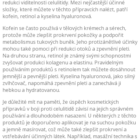
redukci viditelnosti celulitidy. Mezi nejčastější účinné
složky, které můžete v těchto přípravcích nalézt, patří
kofein, retinol a kyselina hyaluronová.
Kofein se často používá v tělových krémech a sérech,
protože může zlepšit prokrvení pokožky a podpořit
metabolismus tukových buněk. Jeho protizánětlivé účinky
mohou také pomoci při redukci otoků a zpevnění pleti.
Na druhou stranu, retinol je známý svými schopnostmi
zvyšovat produkci kolagenu a elastinu. Pravidelným
používáním produktů s retinolem tak můžete dosáhnout
jemnější a pevnější pleti. Kyselina hyaluronová, jako silný
zvlhčovač, napomáhá zpevnění pleti a zanechává ji
hebkou a hydratovanou.
Je důležité mít na paměti, že úspěch kosmetických
přípravků v boji proti celulitidě závisí na jejich správném
používání a dlouhodobém nasazení. U některých z těchto
produktů je doporučeno aplikovat je na suchou pokožku
a jemně masírovat, což může také zlepšit prokrvení a
vstřebávání účinných látek. Například, masážní technika s