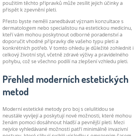
použitím těchto přípravků může zesílit jejich účinky a
přispět k zpevnění pleti.
Přesto byste neměli zanedbávat význam konzultace s
dermatologem nebo specialistou na estetickou medicínu,
kteří vám mohou poskytnout odborné poradenství a
doporučit vhodné přípravky dle vašeho typu pleti a
konkrétních potřeb. V tomto ohledu je důležité zohlednit i
celkový životní styl, včetně zdravé výživy a pravidelného
pohybu, což se všechno podílí na zlepšení vzhledu pleti.
Přehled moderních estetických
metod
Moderní estetické metody pro boj s celulitidou se
neustále vyvíjejí a poskytují nové možnosti, které mohou
ženám pomoci dosáhnout hladší a pevnější pleti. Mezi
nejvíce vyhledávané možnosti patří minimálně invazivní
postupy, které slibují rychlé výsledky s omezeným časem