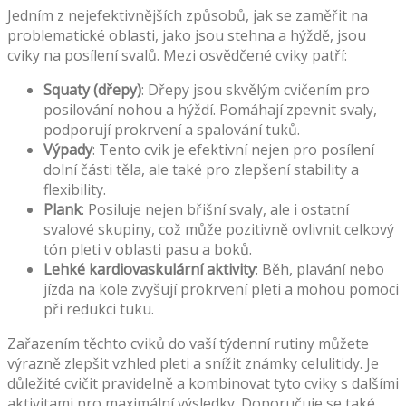
Jedním z nejefektivnějších způsobů, jak se zaměřit na
problematické oblasti, jako jsou stehna a hýždě, jsou
cviky na posílení svalů. Mezi osvědčené cviky patří:
Squaty (dřepy)
: Dřepy jsou skvělým cvičením pro
posilování nohou a hýždí. Pomáhají zpevnit svaly,
podporují prokrvení a spalování tuků.
Výpady
: Tento cvik je efektivní nejen pro posílení
dolní části těla, ale také pro zlepšení stability a
flexibility.
Plank
: Posiluje nejen břišní svaly, ale i ostatní
svalové skupiny, což může pozitivně ovlivnit celkový
tón pleti v oblasti pasu a boků.
Lehké kardiovaskulární aktivity
: Běh, plavání nebo
jízda na kole zvyšují prokrvení pleti a mohou pomoci
při redukci tuku.
Zařazením těchto cviků do vaší týdenní rutiny můžete
výrazně zlepšit vzhled pleti a snížit známky celulitidy. Je
důležité cvičit pravidelně a kombinovat tyto cviky s dalšími
aktivitami pro maximální výsledky. Doporučuje se také