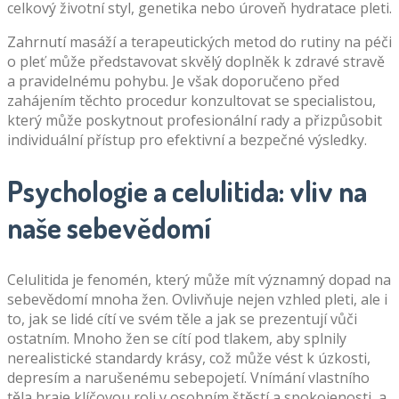
celkový životní styl, genetika nebo úroveň hydratace pleti.
Zahrnutí masáží a terapeutických metod do rutiny na péči
o pleť může představovat skvělý doplněk k zdravé stravě
a pravidelnému pohybu. Je však doporučeno před
zahájením těchto procedur konzultovat se specialistou,
který může poskytnout profesionální rady a přizpůsobit
individuální přístup pro efektivní a bezpečné výsledky.
Psychologie a celulitida: vliv na
naše sebevědomí
Celulitida je fenomén, který může mít významný dopad na
sebevědomí mnoha žen. Ovlivňuje nejen vzhled pleti, ale i
to, jak se lidé cítí ve svém těle a jak se prezentují vůči
ostatním. Mnoho žen se cítí pod tlakem, aby splnily
nerealistické standardy krásy, což může vést k úzkosti,
depresím a narušenému sebepojetí. Vnímání vlastního
těla hraje klíčovou roli v osobním štěstí a spokojenosti, a