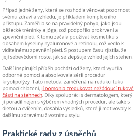
Případ jedné ženy, která se rozhodla věnovat pozornost
svému zdraví a vzhledu, je příkladem komplexního
přístupu. Zaměřila se na pravidelný pohyb, jako jsou
běžecké tréninky a jóga, což podpořilo prokrvení a
zpevnění pleti. K tomu začala používat kosmetiku s
obsahem kyseliny hyaluronové a retinolu, což vedlo k
viditelnému zpevnění pleti. S postupem času zjistila, že
její sebevědomí roste, jak se zlepšuje vzhled jejích stehen.
Další inspirující příběh pochází od ženy, která využila
odborné pomoci a absolvovala sérii procedur
kryolipolýzy. Tato metoda, zaměřená na redukci tuku
pomocí chlazení,
jí pomohla zredukovat nežádoucí tukové
části na stehnech
. Díky spolupráci s dermatologem, který
jí poradil nejen s výběrem vhodných procedur, ale také s
dietou a cvičením, dosáhla výsledků, které ji motivovaly k
dalšímu zdravému životnímu stylu.
Praktické rady z úspěchů