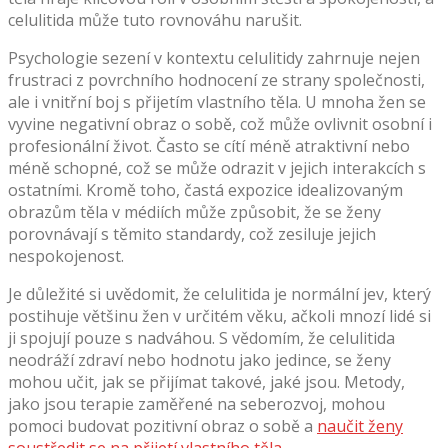
celulitida může tuto rovnováhu narušit.
Psychologie sezení v kontextu celulitidy zahrnuje nejen
frustraci z povrchního hodnocení ze strany společnosti,
ale i vnitřní boj s přijetím vlastního těla. U mnoha žen se
vyvine negativní obraz o sobě, což může ovlivnit osobní i
profesionální život. Často se cítí méně atraktivní nebo
méně schopné, což se může odrazit v jejich interakcích s
ostatními. Kromě toho, častá expozice idealizovaným
obrazům těla v médiích může způsobit, že se ženy
porovnávají s těmito standardy, což zesiluje jejich
nespokojenost.
Je důležité si uvědomit, že celulitida je normální jev, který
postihuje většinu žen v určitém věku, ačkoli mnozí lidé si
ji spojují pouze s nadváhou. S vědomím, že celulitida
neodráží zdraví nebo hodnotu jako jedince, se ženy
mohou učit, jak se přijímat takové, jaké jsou. Metody,
jako jsou terapie zaměřené na seberozvoj, mohou
pomoci budovat pozitivní obraz o sobě a
naučit ženy
soustředit se na přijetí vlastního těla
.