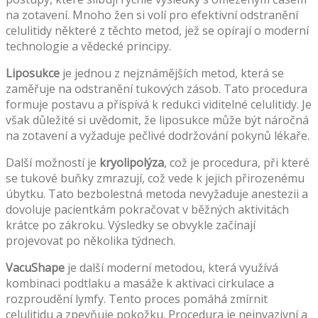
na zotavení. Mnoho žen si volí pro efektivní odstranění
celulitidy některé z těchto metod, jež se opírají o moderní
technologie a vědecké principy.
Liposukce
je jednou z nejznámějších metod, která se
zaměřuje na odstranění tukových zásob. Tato procedura
formuje postavu a přispívá k redukci viditelné celulitidy. Je
však důležité si uvědomit, že liposukce může být náročná
na zotavení a vyžaduje pečlivé dodržování pokynů lékaře.
Další možností je
kryolipolýza
, což je procedura, při které
se tukové buňky zmrazují, což vede k jejich přirozenému
úbytku. Tato bezbolestná metoda nevyžaduje anestezii a
dovoluje pacientkám pokračovat v běžných aktivitách
krátce po zákroku. Výsledky se obvykle začínají
projevovat po několika týdnech.
VacuShape
je další moderní metodou, která využívá
kombinaci podtlaku a masáže k aktivaci cirkulace a
rozproudění lymfy. Tento proces pomáhá zmírnit
celulitidu a zpevňuje pokožku. Procedura je neinvazivní a