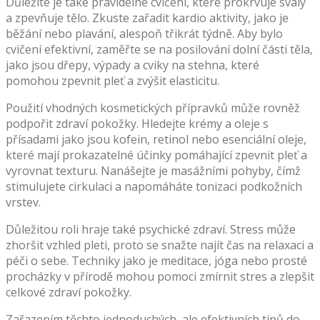
Důležité je také pravidelné cvičení, které prokrvuje svaly
a zpevňuje tělo. Zkuste zařadit kardio aktivity, jako je
běžání nebo plavání, alespoň třikrát týdně. Aby bylo
cvičení efektivní, zaměřte se na posilování dolní části těla,
jako jsou dřepy, výpady a cviky na stehna, které
pomohou zpevnit pleť a zvýšit elasticitu.
Použití vhodných kosmetických přípravků může rovněž
podpořit zdraví pokožky. Hledejte krémy a oleje s
přísadami jako jsou kofein, retinol nebo esenciální oleje,
které mají prokazatelné účinky pomáhající zpevnit pleť a
vyrovnat texturu. Nanášejte je masážními pohyby, čímž
stimulujete cirkulaci a napomáháte tonizaci podkožních
vrstev.
Důležitou roli hraje také psychické zdraví. Stress může
zhoršit vzhled pleti, proto se snažte najít čas na relaxaci a
péči o sebe. Techniky jako je meditace, jóga nebo prosté
procházky v přírodě mohou pomoci zmírnit stres a zlepšit
celkové zdraví pokožky.
Zařazením těchto jednoduchých, ale efektivních tipů do