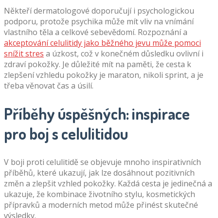
Někteří dermatologové doporučují i psychologickou
podporu, protože psychika může mít vliv na vnímání
vlastního těla a celkové sebevědomí. Rozpoznání a
akceptování celulitidy jako běžného jevu může pomoci
snížit stres
a úzkost, což v konečném důsledku ovlivní i
zdraví pokožky. Je důležité mít na paměti, že cesta k
zlepšení vzhledu pokožky je maraton, nikoli sprint, a je
třeba věnovat čas a úsilí.
Příběhy úspěšných: inspirace
pro boj s celulitidou
V boji proti celulitidě se objevuje mnoho inspirativních
příběhů, které ukazují, jak lze dosáhnout pozitivních
změn a zlepšit vzhled pokožky. Každá cesta je jedinečná a
ukazuje, že kombinace životního stylu, kosmetických
přípravků a moderních metod může přinést skutečné
výsledky.