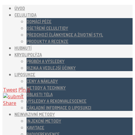
ÚVOD
CELULITIDA
DOMÁCÍ PÉČE
OŠETŘENÍ CELULITIDY
PŘEDCHOZÍ ČLÁNKYENCE A ŽIVOTNÍ STYL
PRODUKTY A RECENZE
HUBNUTÍ
KRYOLIPOLÝZA
PRŮBĚH A VÝSLEDKY
RIZIKA A VEDLEJŠÍ ÚČINKY
LIPOSUKCE
CENY A NÁKLADY
METODY A TECHNIKY
Tweet
Pin It
OBLASTI TĚLA
VÝSLEDKY A REKONVALESCENCE
Share
ZÁKLADNÍ INFORMACE O LIPOSUKCI
NEINVAZIVNÍ METODY
INJEKČNÍ METODY
KAVITACE
RADIOFREKVENCE