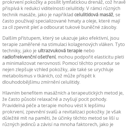
prokrvení pokožky a posílit lymfatickou drenáž, což hravě
přispívá k redukci viditelnosti celulitidy. V rámci různých
technik masáže, jako je například
celulitidová masáž
, se
často používají specializované hmaty a oleje, které mají
za cíl zpevnit pleť a odbourat tukové buněčné zásoby.
Dalším přístupem, který se ukazuje jako efektivní, jsou
terapie zaměřené na stimulaci kolagenových vláken. Tyto
techniky, jako je
ultrazvuková terapie
nebo
radiofrekvenční ošetření
, mohou podpořit elasticitu pleti
a minimalizovat nerovnosti. Pomocí těchto procedur se
nejen zlepšuje vzhled pokožky, ale také se urychluje
metabolismus v tkáních, což může přispět k
dlouhodobějšímu zmírnění celulitidy.
Hlavním benefitem masážních a terapeutických metod je,
že často působí relaxačně a zvyšují pocit pohody.
Pravidelná péče a terapie mohou vést k lepšímu
prokrvení, zpevnění svalů a revitalizaci pokožky. Je však
důležité mít na paměti, že účinky těchto metod se liší u
různých jedinců a závisí na mnoha faktorech, jako je