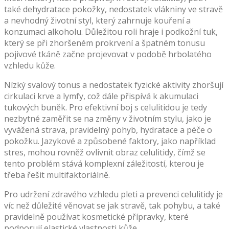
také dehydratace pokožky, nedostatek vlákniny ve stravě
a nevhodný životní styl, který zahrnuje kouření a
konzumaci alkoholu. Důležitou roli hraje i podkožní tuk,
který se při zhoršeném prokrvení a špatném tonusu
pojivové tkáně začne projevovat v podobě hrbolatého
vzhledu kůže.
Nízký svalový tonus a nedostatek fyzické aktivity zhoršují
cirkulaci krve a lymfy, což dále přispívá k akumulaci
tukových buněk. Pro efektivní boj s celulitidou je tedy
nezbytné zaměřit se na změny v životním stylu, jako je
vyvážená strava, pravidelný pohyb, hydratace a péče o
pokožku. Jazykové a způsobené faktory, jako například
stres, mohou rovněž ovlivnit obraz celulitidy, čímž se
tento problém stává komplexní záležitostí, kterou je
třeba řešit multifaktoriálně.
Pro udržení zdravého vzhledu pleti a prevenci celulitidy je
víc než důležité věnovat se jak stravě, tak pohybu, a také
pravidelně používat kosmetické přípravky, které
podporují elastické vlastnosti kůže.