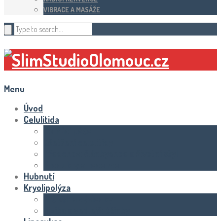
VIBRACE A MASÁŽE
Menu
Úvod
Celulitida
Domácí péče
Ošetření celulitidy
Předchozí článkyence a životní styl
Produkty a recenze
Hubnutí
Kryolipolýza
Průběh a výsledky
Rizika a vedlejší účinky