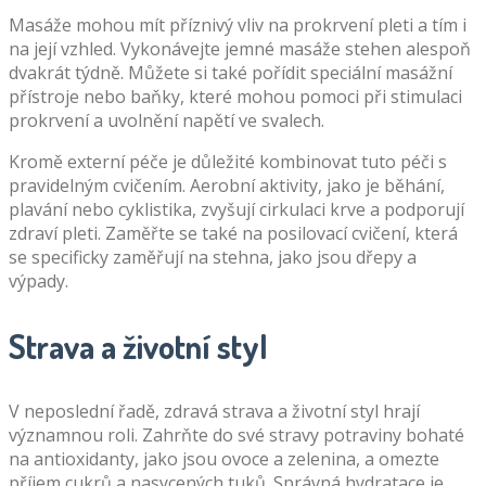
Masáže mohou mít příznivý vliv na prokrvení pleti a tím i
na její vzhled. Vykonávejte jemné masáže stehen alespoň
dvakrát týdně. Můžete si také pořídit speciální masážní
přístroje nebo baňky, které mohou pomoci při stimulaci
prokrvení a uvolnění napětí ve svalech.
Kromě externí péče je důležité kombinovat tuto péči s
pravidelným cvičením. Aerobní aktivity, jako je běhání,
plavání nebo cyklistika, zvyšují cirkulaci krve a podporují
zdraví pleti. Zaměřte se také na posilovací cvičení, která
se specificky zaměřují na stehna, jako jsou dřepy a
výpady.
Strava a životní styl
V neposlední řadě, zdravá strava a životní styl hrají
významnou roli. Zahrňte do své stravy potraviny bohaté
na antioxidanty, jako jsou ovoce a zelenina, a omezte
příjem cukrů a nasycených tuků. Správná hydratace je