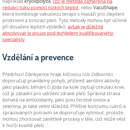
například
kryolipolýza
,
což je metoda zaměřená na
redukci tuku pomocí nízkých teplot
, nebo
VacuShape
,
která kombinuje vakuovou terapii s masáží pro zlepšení
prokrvení a tonizaci pleti. Tyto metody mohou být účinné
při dosažení lepších výsledků,
avšak je důležité
absolvovat je pouze pod dohledem kvalifikovaného
specialisty
.
Vzdělání a prevence
Předchozí článkyence hraje klíčovou roli. Odborníci
doporučují pravidelný pohyb, přičemž aeróbní aktivity
jako plavání, běhání či jízda na kole zvyšují cirkulaci krve,
což je zásadní pro udržení zdravé pleti. Správná strava
bohatá na antioxidanty, jako jsou čerstvé ovoce a
zelenina, je také velmi důležitá. Přílišné konzumu cukrů a
zpracovaných potravin se doporučuje vyhnout, protože
mohou zhoršovat zánětlivé procesy v těle, což může vést
k horší kvalitě pleti.