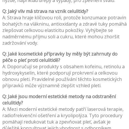
hýždě, například dřepy a výpady, pro zpevnění svalů.
Q: Jaký vliv má strava na vznik celulitidy?
A: Strava hraje klíčovou roli, protože konzumace potravin
bohatých na vlákninu, antioxidanty a zdravé tuky pomáhá
zlepšovat celkovou elasticitu pokožky. Vyhýbejte se
nadměrnému příjmu soli a cukru, které mohou zhoršit
zadržování vody.
Q: Jaké kosmetické přípravky by měly být zahrnuty do
péče o pleť proti celulitidě?
A: Doporučují se produkty s obsahem kofeinu, retinolu a
hydroxykyselin, které podporují prokrvení a celkovou
obnovu pleti. Pravidelné používání těchto kosmetických
přípravků může významně zlepšit vzhled pleti.
Q: Jaké jsou moderní estetické metody na odstranění
celulitidy?
A: Mezi moderní estetické metody patří laserová terapie,
radiofrekvenční ošetření a kryolipolýza. Tyto procedury
pomáhají redukovat tuk a zpevňovat pleť, avšak je
důležité konzultovat jejich vhodnost s odborníkem.