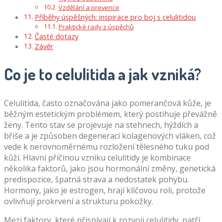
Vzdělání a prevence
Příběhy úspěšných: inspirace pro boj s celulitidou
Praktické rady z úspěchů
Časté dotazy
Závěr
Co je to celulitida a jak vzniká?
Celulitida, často označována jako pomerančová kůže, je
běžným estetickým problémem, který postihuje převážně
ženy. Tento stav se projevuje na stehnech, hýždích a
břiše a je způsoben degenerací kolagenových vláken, což
vede k nerovnoměrnému rozložení tělesného tuku pod
kůží. Hlavní příčinou vzniku celulitidy je kombinace
několika faktorů, jako jsou hormonální změny, genetická
predispozice, špatná strava a nedostatek pohybu.
Hormony, jako je estrogen, hrají klíčovou roli, protože
ovlivňují prokrvení a strukturu pokožky.
Mezi faktory, které přispívají k rozvoji celulitidy, patří