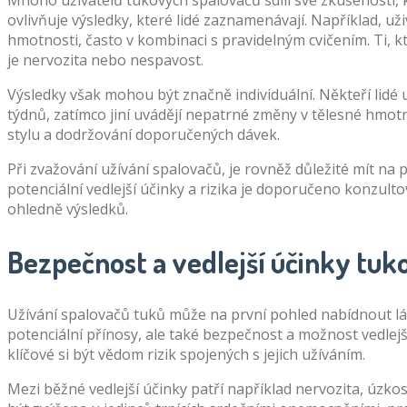
Mnoho uživatelů tukových spalovačů sdílí své zkušenosti,
ovlivňuje výsledky, které lidé zaznamenávají. Například, uži
hmotnosti, často v kombinaci s pravidelným cvičením. Ti, kteř
je nervozita nebo nespavost.
Výsledky však mohou být značně individuální. Někteří lidé
týdnů, zatímco jiní uvádějí nepatrné změny v tělesné hmotn
stylu a dodržování doporučených dávek.
Při zvažování užívání spalovačů, je rovněž důležité mít na
potenciální vedlejší účinky a rizika je doporučeno konzul
ohledně výsledků.
Bezpečnost a vedlejší účinky tu
Užívání spalovačů tuků může na první pohled nabídnout láka
potenciální přínosy, ale také bezpečnost a možnost vedlej
klíčové si být vědom rizik spojených s jejich užíváním.
Mezi běžné vedlejší účinky patří například nervozita, úzk