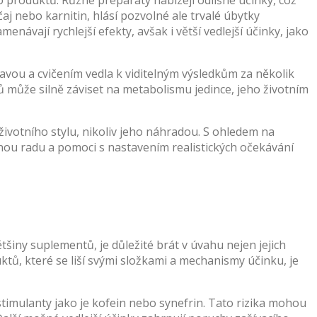
 produktů. Různé preparáty nabízejí odlišné účinky, což
čaj nebo karnitin, hlásí pozvolné ale trvalé úbytky
enávají rychlejší efekty, avšak i větší vedlejší účinky, jako
avou a cvičením vedla k viditelným výsledkům za několik
ků může silně záviset na metabolismu jedince, jeho životním
životního stylu, nikoliv jeho náhradou. S ohledem na
nou radu a pomoci s nastavením realistických očekávání
šiny suplementů, je důležité brát v úvahu nejen jejich
tů, které se liší svými složkami a mechanismy účinku, je
timulanty jako je kofein nebo synefrin. Tato rizika mohou