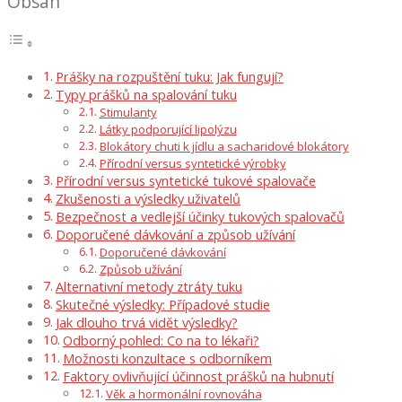
Obsah
Prášky na rozpuštění tuku: Jak fungují?
Typy prášků na spalování tuku
Stimulanty
Látky podporující lipolýzu
Blokátory chuti k jídlu a sacharidové blokátory
Přírodní versus syntetické výrobky
Přírodní versus syntetické tukové spalovače
Zkušenosti a výsledky uživatelů
Bezpečnost a vedlejší účinky tukových spalovačů
Doporučené dávkování a způsob užívání
Doporučené dávkování
Způsob užívání
Alternativní metody ztráty tuku
Skutečné výsledky: Případové studie
Jak dlouho trvá vidět výsledky?
Odborný pohled: Co na to lékaři?
Možnosti konzultace s odborníkem
Faktory ovlivňující účinnost prášků na hubnutí
Věk a hormonální rovnováha