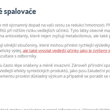
é spalovače
e mít významný dopad na vaši cestu za redukcí hmotnosti. Př
itů při nižším riziku vedlejších účinků. Tyto látky obecně ma
 na antioxidanty, které nejen zvyšují metabolismus, ale také
 silnější sloučeniny, které mohou přinést rychlejší výsledk
etický výdej,
ale také vyvolat vedlejší účinky jako je zvýšený
zultace s odborníky.
ou často lépe snášeny a méně invazivní. Zároveň přírodní sp
edlejší efekty syntetických produktů, jako jsou žaludeční p
plementu provést důkladný výzkum a případně se poradit se 