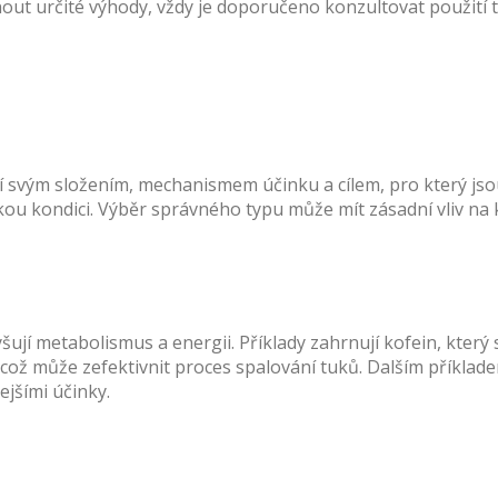
t určité výhody, vždy je doporučeno konzultovat použití tě
liší svým složením, mechanismem účinku a cílem, pro který j
zickou kondici. Výběr správného typu může mít zásadní vliv na
šují metabolismus a energii. Příklady zahrnují kofein, který
ož může zefektivnit proces spalování tuků. Dalším příkladem
jšími účinky.