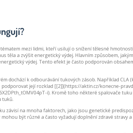
ungují?
matem mezi lidmi, kteří usilují o snížení tělesné hmotnosti
us těla a zvýšit energetický výdej. Hlavním způsobem, jakým
 energetický výdej. Tento efekt je často podporován obsahem 
rém dochází k odbourávání tukových zásob. Například CLA (
a podporovat její rozklad [[2]](https://aktin.cz/konecne-pr
h_tOMV04pT-i). Kromě toho některé spalovače tuku mohou
u tuků.
ku závisí na mnoha faktorech, jako jsou genetické predispozi
ky mohou být různé a často vyžadují doplnění zdravé stravy a 