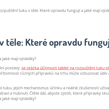
ozpuštění tuku v těle: Které opravdu fungují a jaké mají výs
 těle: Které opravdu funguj
lní postavy,
se otázka účinnosti tablet na rozpuštění tuku 
 přítomnost různých přípravků na trhu může vzbuzovat údiv a
 tuku, jejich mechanismus účinku a reálné zkušenosti uživate
ví a hubnutí. Čtěte dál, abyste zjistili, které přípravky skute