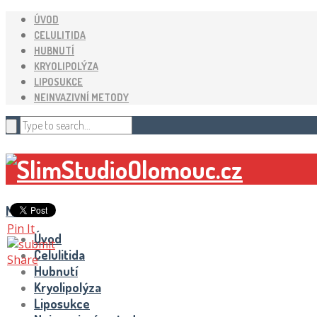
ÚVOD
CELULITIDA
HUBNUTÍ
KRYOLIPOLÝZA
LIPOSUKCE
NEINVAZIVNÍ METODY
Menu
Pin It
Úvod
Celulitida
Share
Hubnutí
Kryolipolýza
Liposukce