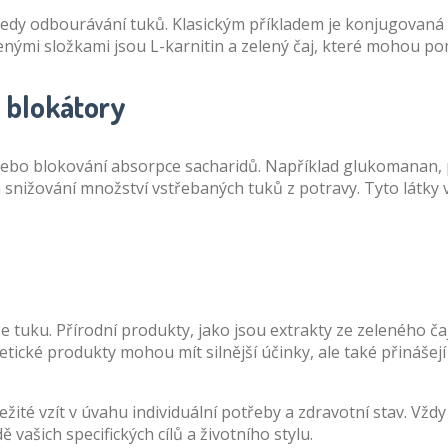
, tedy odbourávání tuků. Klasickým příkladem je konjugovaná k
nými složkami jsou L-karnitin a zelený čaj, které mohou pom
é blokátory
nebo blokování absorpce sacharidů. Například glukomanan, p
snižování množství vstřebaných tuků z potravy. Tyto látky v
ače tuku. Přírodní produkty, jako jsou extrakty ze zeleného č
tické produkty mohou mít silnější účinky, ale také přinášejí v
žité vzít v úvahu individuální potřeby a zdravotní stav. Vžd
vašich specifických cílů a životního stylu.