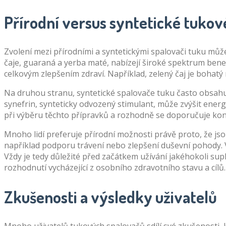
Přírodní versus syntetické tukov
Zvolení mezi přírodními a syntetickými spalovači tuku můž
čaje, guaraná a yerba maté, nabízejí široké spektrum benef
celkovým zlepšením zdraví. Například, zelený čaj je bohatý
Na druhou stranu, syntetické spalovače tuku často obsahují
synefrin, synteticky odvozený stimulant, může zvýšit energ
při výběru těchto přípravků a rozhodně se doporučuje kon
Mnoho lidí preferuje přírodní možnosti právě proto, že js
například podporu trávení nebo zlepšení duševní pohody. V
Vždy je tedy důležité před začátkem užívání jakéhokoli su
rozhodnutí vycházející z osobního zdravotního stavu a cílů.
Zkušenosti a výsledky uživatelů