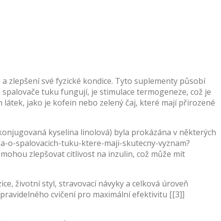
 a zlepšení své fyzické kondice. Tyto suplementy působí
 spalovače tuku fungují, je stimulace termogeneze, což je
látek, jako je kofein nebo zelený čaj, které mají přirozené
konjugovaná kyselina linolová) byla prokázána v některých
avda-o-spalovacich-tuku-ktere-maji-skutecny-vyznam?
 zlepšovat citlivost na inzulin, což může mít
ce, životní styl, stravovací návyky a celková úroveň
pravidelného cvičení pro maximální efektivitu [[3]]