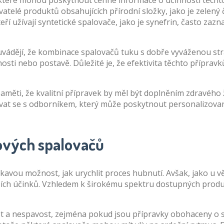
 které mohou poskytnout cenné informace o účinnosti těchto
vatelé produktů obsahujících přírodní složky, jako je zelený 
í užívají syntetické spalovače, jako je synefrin, často zaznam
 uvádějí, že kombinace spalovačů tuku s dobře vyváženou str
osti nebo postavě. Důležité je, že efektivita těchto příprav
 paměti, že kvalitní přípravek by měl být doplněním zdravého 
tovat se s odborníkem, který může poskytnout personalizova
kových spalovačů
vou možnost, jak urychlit proces hubnutí. Avšak, jako u vět
ších účinků. Vzhledem k širokému spektru dostupných produk
ost a nespavost, zejména pokud jsou přípravky obohaceny o s