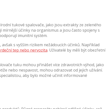
írodní tukové spalovače, jako jsou extrakty ze zeleného
jí mírnější účinky na organismus a jsou často spojeny s
 podporují imunitní systém.
y, avšak s vyšším rizikem nežádoucích účinků. Například
 srdeční tep nebo nervozita
. Uživatelé by měli být obezřetní
alovače tuku mohou přinášet více zdravotních výhod, jako
otíže nebo nespavost, mohou odrazovat od jejich užívání.
specialistou, aby bylo možné učinit informované