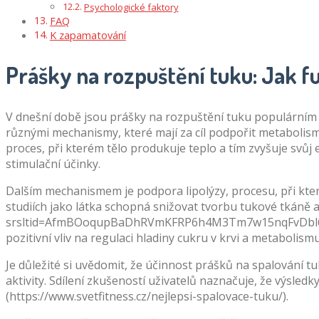
Psychologické faktory
FAQ
K zapamatování
Prášky na rozpuštění tuku: Jak f
V dnešní době jsou prášky na rozpuštění tuku populárním té
různými mechanismy, které mají za cíl podpořit metabolism
proces, při kterém tělo produkuje teplo a tím zvyšuje svůj
stimulační účinky.
Dalším mechanismem je podpora lipolýzy, procesu, při kte
studiích jako látka schopná snižovat tvorbu tukové tkáně 
srsltid=AfmBOoqupBaDhRVmKFRP6h4M3Tm7w15nqFvDbl6X2DPt
pozitivní vliv na regulaci hladiny cukru v krvi a metabolism
Je důležité si uvědomit, že účinnost prášků na spalování tu
aktivity. Sdílení zkušeností uživatelů naznačuje, že výsled
(https://www.svetfitness.cz/nejlepsi-spalovace-tuku/).