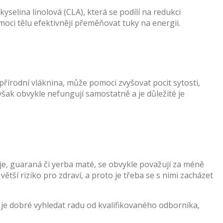
yselina linolová (CLA), která se podílí na redukci
oci tělu efektivněji přeměňovat tuky na energii.
řírodní vláknina, může pomoci zvyšovat pocit sytosti,
šak obvykle nefungují samostatně a je důležité je
aje, guaraná či yerba maté, se obvykle považují za méně
ětší riziko pro zdraví, a proto je třeba se s nimi zacházet
y je dobré vyhledat radu od kvalifikovaného odborníka,